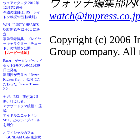
ウォッチ編集部内GA
ウェアカタログ 2012年
12月第2週分
watch@impress.co.j
今週の注目は3DS「レイ
トン教授VS逆転裁判」
WIN「RUSTY HEARTS」
OBT開始を12月6日に決
定
Copyright (c) 2006 I
事前登録特典、プレイヤ
ーキャラクター「チュー
Group company. All r
ド」の情報を公開
【ムービー追加】
Razer、ゲーミングヘッド
セット2モデルを11月30
日に発売
汎用性が売りの「Razer
Kraken Pro」、低音にこ
だわった「Razer Tiamat
2.2」
セガ、PS3「龍が如く5
夢、叶えし者」
アナザードラマ続報！ 遥
編
アイドルユニット「T-
SET」とのライブバトル
を紹介
オフィシャルカフェ
「GUNDAM Cafe 東京駅