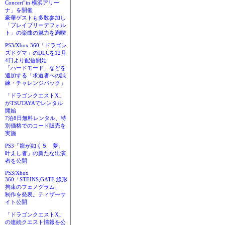
Concert”in 横浜アリー
ナ」を開催
豪華ゲストも多数参加し
「ブレイブリーデフォル
ト」の楽曲の魅力を満喫
PS3/Xbox 360「ドラゴン
ズドグマ」のDLCを12月
4日より配信開始
「ハードモード」などを
追加する「求道者への試
練・チャレンジパック」
「ドラゴンクエストX」
がTSUTAYAでレンタル
開始
7泊8日無料レンタル、特
別価格でのコード販売を
実施
PS3「龍が如く５ 夢、
叶えし者」の新たな出演
者を公開
PS3/Xbox
360「STEINS;GATE 線形
拘束のフェノグラム」
制作を発表。ティザーサ
イト公開
「ドラゴンクエストX」
の連続クエスト情報を公