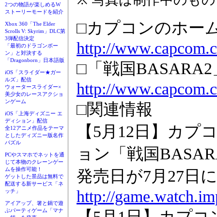
2つの物語が楽しめるW
ストーリーモードを紹介
□カプコンのホー
Xbox 360「The Elder
Scrolls V: Skyrim」DLC第
3弾配信決定
http://www.capcom.c
「最初のドラゴンボー
ン」と対決する
「Dragonborn」日本語版
□「戦国BASARA
iOS「スライダー★ガー
ルズ」配信
http://www.capcom.c
ウォータースライダー×
美少女のレースアクショ
ンゲーム
□関連情報
iOS「上海ディズニー エ
ディション」配信
【5月12日】カプ
全12アニメ作品をテーマ
としたディズニー版名作
パズル
ョン「戦国BASAR
PCやスマホでネットを通
じて本物のクレーンゲー
ムを操作可能！
発売日が7月27日
ゲットした景品は無料で
配送する新サービス「ネ
http://game.watch.im
ッチ」
アイアップ、箸と鍋で遊
ぶパーティゲーム「マナ
【5月1日】カプコン