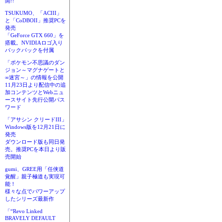
開!!
TSUKUMO、「ACIII」
と「CoDBOII」推奨PCを
発売
「GeForce GTX 660」を
搭載。NVIDIAロゴ入り
バックパックを付属
「ポケモン不思議のダン
ジョン～マグナゲートと
∞迷宮～」の情報を公開
11月23日より配信中の追
加コンテンツとWebニュ
ースサイト先行公開パス
ワード
「アサシン クリードIII」
Windows版を12月21日に
発売
ダウンロード版も同日発
売。推奨PCを本日より販
売開始
gumi、GREE用「任侠道
覚醒」親子極道も実現可
能！
様々な点でパワーアップ
したシリーズ最新作
「“Revo Linked
BRAVELY DEFAULT