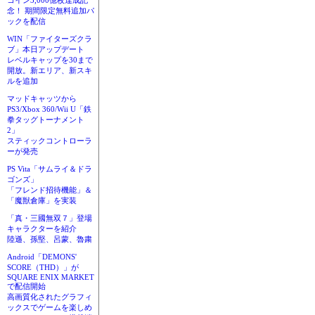
コイン3,000億枚達成記
念！ 期間限定無料追加パ
ックを配信
WIN「ファイターズクラ
ブ」本日アップデート
レベルキャップを30まで
開放。新エリア、新スキ
ルを追加
マッドキャッツから
PS3/Xbox 360/Wii U「鉄
拳タッグトーナメント
2」
スティックコントローラ
ーが発売
PS Vita「サムライ＆ドラ
ゴンズ」
「フレンド招待機能」＆
「魔獣倉庫」を実装
「真・三國無双７」登場
キャラクターを紹介
陸遜、孫堅、呂蒙、魯粛
Android「DEMONS'
SCORE（THD）」が
SQUARE ENIX MARKET
で配信開始
高画質化されたグラフィ
ックスでゲームを楽しめ