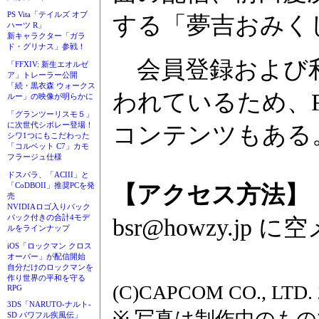
PS Vita「テイルズ オブ
する「夢吉おみく
ハーツ R」
新キャラクター「ガラ
ド・グリナス」参戦！
会員登録および利用
「FFXIV: 新生エオルゼ
ア」トレーラー公開
「続・黒衣森 ウォークス
われているため、F
ルー」の映像が明らかに
「グランツーリスモ５」
に次世代シボレー登場！
コンテンツもある
シワ1つにもこだわった
「コルベット C7」カモ
フラージュ仕様
ドスパラ、「ACIII」と
「CoDBOII」推奨PCを発
【アクセス方法】
売
NVIDIAロゴ入りバック
パック付きの合計4モデ
bsr@howzy.jp
ルをラインナップ
iOS「ロックマン クロス
オーバー」が配信開始
自分だけのロックマンを
作り世界の平和を守る
(C)CAPCOM CO., LTD.
RPG
3DS「NARUTO-ナルト-
※ 写真は制作中のも
SD パワフル疾風伝」