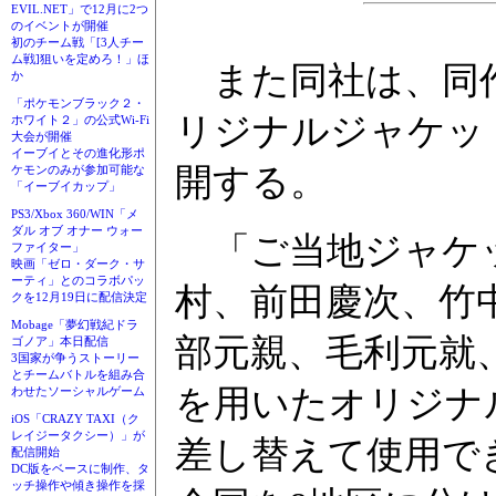
EVIL.NET」で12月に2つ
のイベントが開催
初のチーム戦「[3人チー
ム戦]狙いを定めろ！」ほ
また同社は、同
か
「ポケモンブラック２・
リジナルジャケッ
ホワイト２」の公式Wi-Fi
大会が開催
イーブイとその進化形ポ
開する。
ケモンのみが参加可能な
「イーブイカップ」
PS3/Xbox 360/WIN「メ
ダル オブ オナー ウォー
「ご当地ジャケッ
ファイター」
映画「ゼロ・ダーク・サ
ーティ」とのコラボパッ
村、前田慶次、竹
クを12月19日に配信決定
Mobage「夢幻戦紀ドラ
部元親、毛利元就
ゴノア」本日配信
3国家が争うストーリー
とチームバトルを組み合
を用いたオリジナ
わせたソーシャルゲーム
iOS「CRAZY TAXI（ク
レイジータクシー）」が
差し替えて使用で
配信開始
DC版をベースに制作、タ
ッチ操作や傾き操作を採