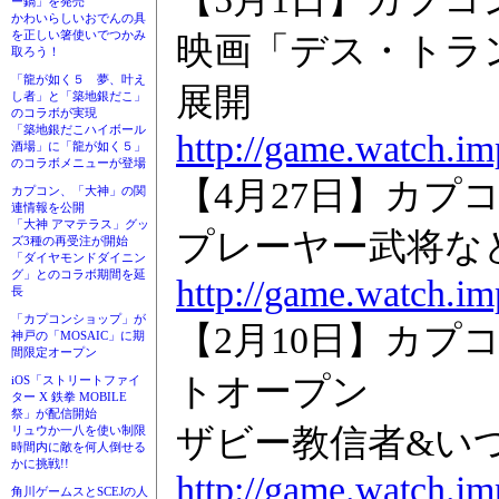
ー鍋」を発売
かわいらしいおでんの具
を正しい箸使いでつかみ
映画「デス・トラ
取ろう！
「龍が如く５ 夢、叶え
展開
し者」と「築地銀だこ」
のコラボが実現
「築地銀だこハイボール
http://game.watch.im
酒場」に「龍が如く５」
のコラボメニューが登場
【4月27日】カプコ
カプコン、「大神」の関
連情報を公開
「大神 アマテラス」グッ
プレーヤー武将な
ズ3種の再受注が開始
「ダイヤモンドダイニン
グ」とのコラボ期間を延
http://game.watch.im
長
「カプコンショップ」が
【2月10日】カプコ
神戸の「MOSAIC」に期
間限定オープン
トオープン
iOS「ストリートファイ
ター X 鉄拳 MOBILE
祭」が配信開始
ザビー教信者&い
リュウか一八を使い制限
時間内に敵を何人倒せる
かに挑戦!!
http://game.watch.im
角川ゲームスとSCEJの人