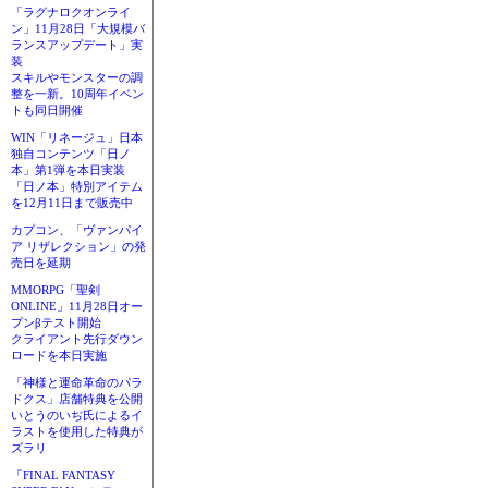
「ラグナロクオンライ
ン」11月28日「大規模バ
ランスアップデート」実
装
スキルやモンスターの調
整を一新。10周年イベン
トも同日開催
WIN「リネージュ」日本
独自コンテンツ「日ノ
本」第1弾を本日実装
「日ノ本」特別アイテム
を12月11日まで販売中
カプコン、「ヴァンパイ
ア リザレクション」の発
売日を延期
MMORPG「聖剣
ONLINE」11月28日オー
プンβテスト開始
クライアント先行ダウン
ロードを本日実施
「神様と運命革命のパラ
ドクス」店舗特典を公開
いとうのいぢ氏によるイ
ラストを使用した特典が
ズラリ
「FINAL FANTASY