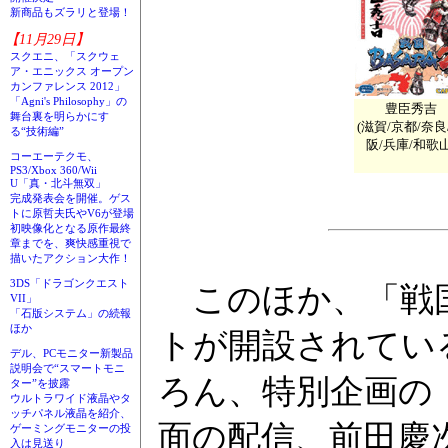
新商品もズラリと登場！
【11月29日】
スクエニ、「スクウェ
ア・エニックス オープン
カンファレンス 2012」
「Agni's Philosophy」の
豊臣秀吉
舞台裏を明らかにす
(滋賀/京都/奈良
る“技術編”
阪/兵庫/和歌山
コーエーテクモ、
PS3/Xbox 360/Wii
U「真・北斗無双」
完成発表会を開催。ゲス
トに原哲夫氏やV6が登場
初映像化となる原作最終
章までを、爽快感重視で
描いたアクション大作！
3DS「ドラゴンクエスト
このほか、「戦国B
VII」
「石版システム」の続報
ほか
トが開設されてい
デル、PCモニター新製品
説明会で“スマートモニ
ろん、特別企画の
ター”を披露
ウルトラワイド液晶やタ
ッチパネル液晶を紹介、
面の配信、前田慶
ゲーミングモニターの投
入は見送り