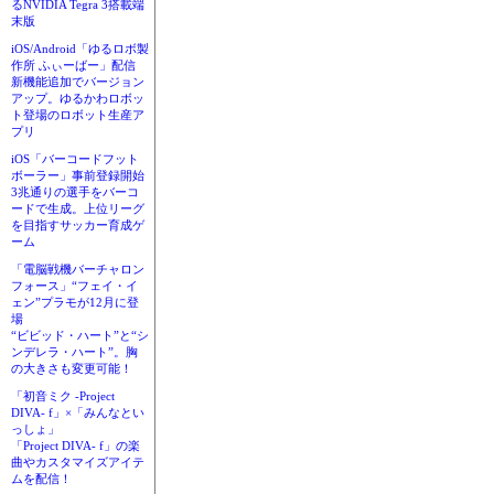
るNVIDIA Tegra 3搭載端
末版
iOS/Android「ゆるロボ製
作所 ふぃーばー」配信
新機能追加でバージョン
アップ。ゆるかわロボッ
ト登場のロボット生産ア
プリ
iOS「バーコードフット
ボーラー」事前登録開始
3兆通りの選手をバーコ
ードで生成。上位リーグ
を目指すサッカー育成ゲ
ーム
「電脳戦機バーチャロン
フォース」“フェイ・イ
ェン”プラモが12月に登
場
“ビビッド・ハート”と“シ
ンデレラ・ハート”。胸
の大きさも変更可能！
「初音ミク -Project
DIVA- f」×「みんなとい
っしょ」
「Project DIVA- f」の楽
曲やカスタマイズアイテ
ムを配信！