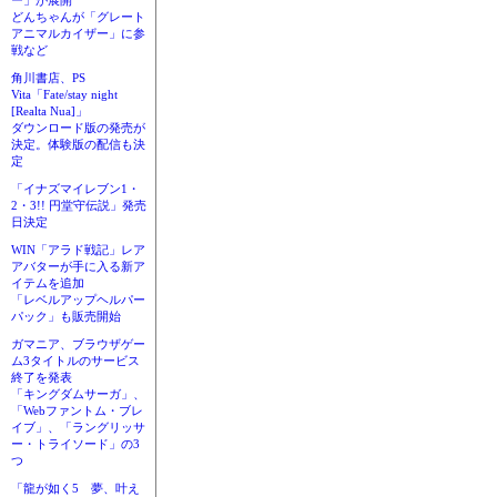
ー」が展開
どんちゃんが「グレート
アニマルカイザー」に参
戦など
角川書店、PS
Vita「Fate/stay night
[Realta Nua]」
ダウンロード版の発売が
決定。体験版の配信も決
定
「イナズマイレブン1・
2・3!! 円堂守伝説」発売
日決定
WIN「アラド戦記」レア
アバターが手に入る新ア
イテムを追加
「レベルアップヘルパー
パック」も販売開始
ガマニア、ブラウザゲー
ム3タイトルのサービス
終了を発表
「キングダムサーガ」、
「Webファントム・ブレ
イブ」、「ラングリッサ
ー・トライソード」の3
つ
「龍が如く5 夢、叶え