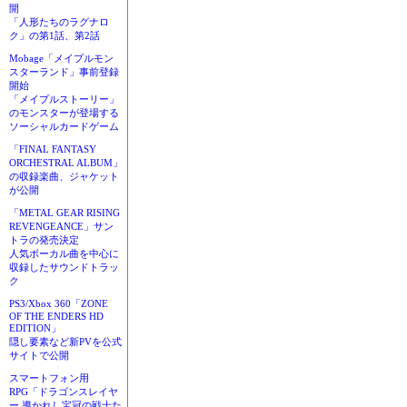
開
「人形たちのラグナロ
ク」の第1話、第2話
Mobage「メイプルモン
スターランド」事前登録
開始
「メイプルストーリー」
のモンスターが登場する
ソーシャルカードゲーム
「FINAL FANTASY
ORCHESTRAL ALBUM」
の収録楽曲、ジャケット
が公開
「METAL GEAR RISING
REVENGEANCE」サン
トラの発売決定
人気ボーカル曲を中心に
収録したサウンドトラッ
ク
PS3/Xbox 360「ZONE
OF THE ENDERS HD
EDITION」
隠し要素など新PVを公式
サイトで公開
スマートフォン用
RPG「ドラゴンスレイヤ
ー 導かれし宝冠の戦士た