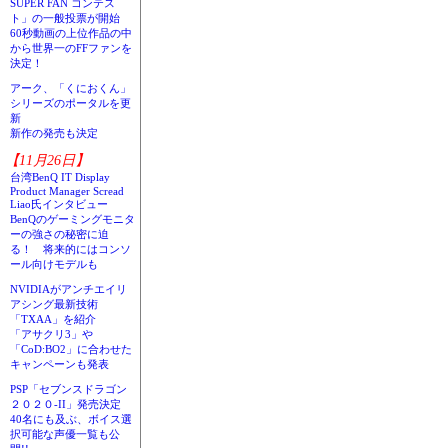
SUPER FAN コンテス
ト」の一般投票が開始
60秒動画の上位作品の中
から世界一のFFファンを
決定！
アーク、「くにおくん」
シリーズのポータルを更
新
新作の発売も決定
【11月26日】
台湾BenQ IT Display
Product Manager Scread
Liao氏インタビュー
BenQのゲーミングモニタ
ーの強さの秘密に迫
る！ 将来的にはコンソ
ール向けモデルも
NVIDIAがアンチエイリ
アシング最新技術
「TXAA」を紹介
「アサクリ3」や
「CoD:BO2」に合わせた
キャンペーンも発表
PSP「セブンスドラゴン
２０２０-II」発売決定
40名にも及ぶ、ボイス選
択可能な声優一覧も公