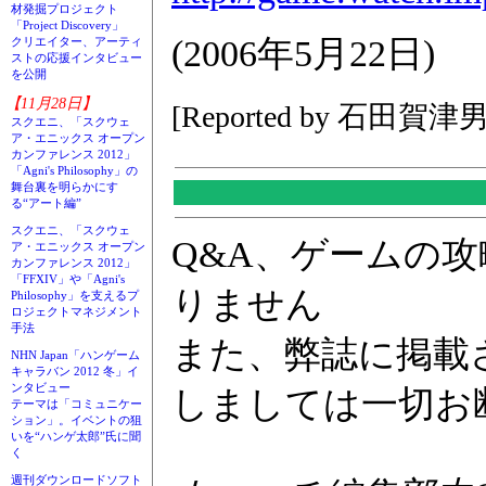
材発掘プロジェクト
「Project Discovery」
(2006年5月22日)
クリエイター、アーティ
ストの応援インタビュー
を公開
【11月28日】
[Reported by 石田賀津男
スクエニ、「スクウェ
ア・エニックス オープン
カンファレンス 2012」
「Agni's Philosophy」の
舞台裏を明らかにす
る“アート編”
スクエニ、「スクウェ
Q&A、ゲームの
ア・エニックス オープン
カンファレンス 2012」
「FFXIV」や「Agni's
りません
Philosophy」を支えるプ
ロジェクトマネジメント
手法
また、弊誌に掲載
NHN Japan「ハンゲーム
キャラバン 2012 冬」イ
ンタビュー
しましては一切お
テーマは「コミュニケー
ション」。イベントの狙
いを“ハンゲ太郎”氏に聞
く
週刊ダウンロードソフト