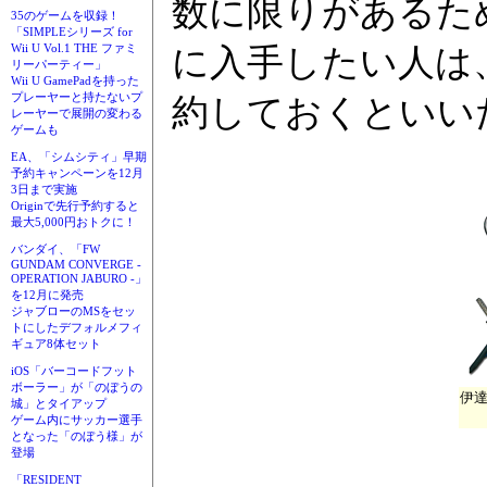
数に限りがあるた
35のゲームを収録！
「SIMPLEシリーズ for
Wii U Vol.1 THE ファミ
に入手したい人は
リーパーティー」
Wii U GamePadを持った
プレーヤーと持たないプ
約しておくといい
レーヤーで展開の変わる
ゲームも
EA、「シムシティ」早期
予約キャンペーンを12月
3日まで実施
Originで先行予約すると
最大5,000円おトクに！
バンダイ、「FW
GUNDAM CONVERGE -
OPERATION JABURO -」
を12月に発売
ジャブローのMSをセッ
トにしたデフォルメフィ
ギュア8体セット
iOS「バーコードフット
ボーラー」が「のぼうの
伊
城」とタイアップ
ゲーム内にサッカー選手
となった「のぼう様」が
登場
「RESIDENT