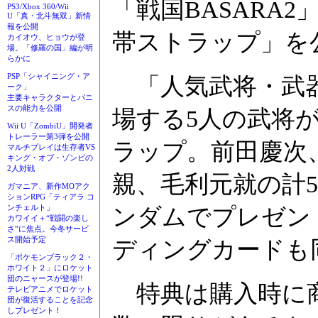
「戦国BASARA
PS3/Xbox 360/Wii
U「真・北斗無双」新情
報を公開
帯ストラップ」を
カイオウ、ヒョウが登
場。「修羅の国」編が明
らかに
PSP「シャイニング・ア
「人気武将・武器
ーク」
主要キャラクターとパニ
スの能力を公開
場する5人の武将
Wii U「ZombiU」開発者
トレーラー第3弾を公開
ラップ。前田慶次
マルチプレイは生存者VS
キング・オブ・ゾンビの
2人対戦
親、毛利元就の計
ガマニア、新作MOアク
ションRPG「ティアラ コ
ンチェルト」
ンダムでプレゼン
カワイイ＋“戦闘の楽し
さ”に焦点。今冬サービ
ス開始予定
ディングカードも
「ポケモンブラック２・
ホワイト２」にロケット
団のニャースが登場!!
特典は購入時に商
テレビアニメでロケット
団が復活することを記念
しプレゼント！