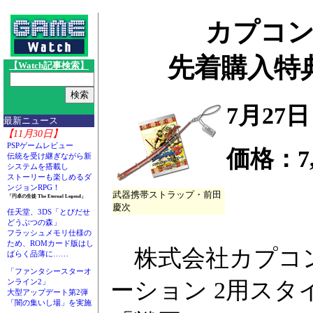
カプコン、
先着購入特
【Watch記事検索】
7月27
最新ニュース
【11月30日】
PSPゲームレビュー
価格：7,
伝統を受け継ぎながら新
システムを搭載し
ストーリーも楽しめるダ
ンジョンRPG！
武器携帯ストラップ・前田
「円卓の生徒 The Eternal Legend」
慶次
任天堂、3DS「とびだせ
どうぶつの森」
フラッシュメモリ仕様の
ため、ROMカード版はし
株式会社カプコン
ばらく品薄に……
「ファンタシースターオ
ーション 2用スタイ
ンライン2」
大型アップデート第2弾
「闇の集いし場」を実施