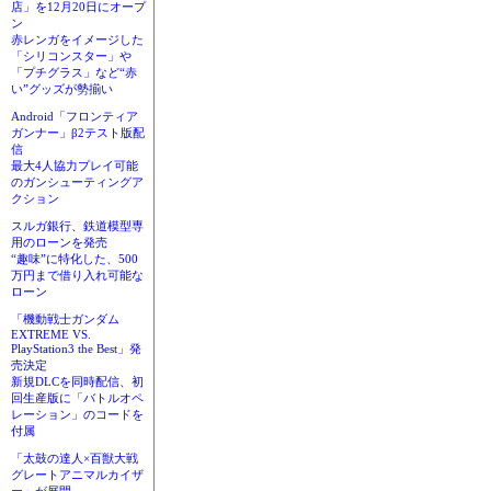
店」を12月20日にオープ
ン
赤レンガをイメージした
「シリコンスター」や
「プチグラス」など“赤
い”グッズが勢揃い
Android「フロンティア
ガンナー」β2テスト版配
信
最大4人協力プレイ可能
のガンシューティングア
クション
スルガ銀行、鉄道模型専
用のローンを発売
“趣味”に特化した、500
万円まで借り入れ可能な
ローン
「機動戦士ガンダム
EXTREME VS.
PlayStation3 the Best」発
売決定
新規DLCを同時配信、初
回生産版に「バトルオペ
レーション」のコードを
付属
「太鼓の達人×百獣大戦
グレートアニマルカイザ