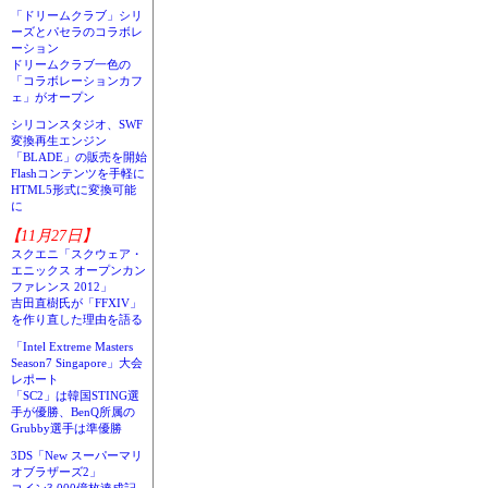
「ドリームクラブ」シリ
ーズとパセラのコラボレ
ーション
ドリームクラブ一色の
「コラボレーションカフ
ェ」がオープン
シリコンスタジオ、SWF
変換再生エンジン
「BLADE」の販売を開始
Flashコンテンツを手軽に
HTML5形式に変換可能
に
【11月27日】
スクエニ「スクウェア・
エニックス オープンカン
ファレンス 2012」
吉田直樹氏が「FFXIV」
を作り直した理由を語る
「Intel Extreme Masters
Season7 Singapore」大会
レポート
「SC2」は韓国STING選
手が優勝、BenQ所属の
Grubby選手は準優勝
3DS「New スーパーマリ
オブラザーズ2」