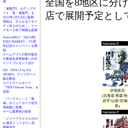
全国を8地区に分
用
「雀龍門3」のアップデ
店で展開予定とし
ート「真・雀龍門」を
2013年1月15日に延期
理由は「さらなるクオリ
ティ向上のため」。リー
グモード終了時期も延期
Android向け「SQUARE
ENIX MARKET」で1周
年記念キャンペーンを開
始
ゲームアプリの割引販売
や新規会員登録者へのポ
イントプレゼントほか
iOS「FIFA 13 by EA
SPORTS」アップデート
版を配信
カードゲームモード
「FIFA Ultimate Team」を
伊達政宗
追加
(北海道/青森/秋
「パックマン」と「塊
岩手/山形/宮城
魂」がニューヨーク近代
島)
美術館に収蔵
ゲーム業界初の快挙
「メリープラスマス2012
in 東京ミッドタウン店」
開催決定