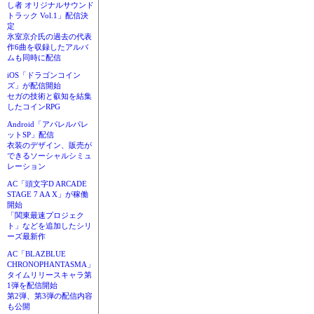
し者 オリジナルサウンド
トラック Vol.1」配信決
定
氷室京介氏の過去の代表
作6曲を収録したアルバ
ムも同時に配信
iOS「ドラゴンコイン
ズ」が配信開始
セガの技術と叡知を結集
したコインRPG
Android「アパレルパレ
ットSP」配信
衣装のデザイン、販売が
できるソーシャルシミュ
レーション
AC「頭文字D ARCADE
STAGE 7 AA X」が稼働
開始
「関東最速プロジェク
ト」などを追加したシリ
ーズ最新作
AC「BLAZBLUE
CHRONOPHANTASMA」
タイムリリースキャラ第
1弾を配信開始
第2弾、第3弾の配信内容
も公開