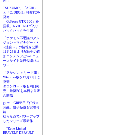
開!!
TSUKUMO、「ACIII」
と「CoDBOII」推奨PCを
発売
「GeForce GTX 660」を
搭載。NVIDIAロゴ入り
バックパックを付属
「ポケモン不思議のダン
ジョン～マグナゲートと
∞迷宮～」の情報を公開
11月23日より配信中の追
加コンテンツとWebニュ
ースサイト先行公開パス
ワード
「アサシン クリードIII」
Windows版を12月21日に
発売
ダウンロード版も同日発
売。推奨PCを本日より販
売開始
gumi、GREE用「任侠道
覚醒」親子極道も実現可
能！
様々な点でパワーアップ
したシリーズ最新作
「“Revo Linked
BRAVELY DEFAULT