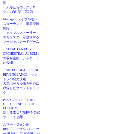
開
「人形たちのラグナロ
ク」の第1話、第2話
Mobage「メイプルモン
スターランド」事前登録
開始
「メイプルストーリー」
のモンスターが登場する
ソーシャルカードゲーム
「FINAL FANTASY
ORCHESTRAL ALBUM」
の収録楽曲、ジャケット
が公開
「METAL GEAR RISING
REVENGEANCE」サン
トラの発売決定
人気ボーカル曲を中心に
収録したサウンドトラッ
ク
PS3/Xbox 360「ZONE
OF THE ENDERS HD
EDITION」
隠し要素など新PVを公式
サイトで公開
スマートフォン用
RPG「ドラゴンスレイヤ
ー 導かれし宝冠の戦士た