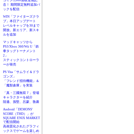
コイン3,000億枚達成記
念！ 期間限定無料追加パ
ックを配信
WIN「ファイターズクラ
ブ」本日アップデート
レベルキャップを30まで
開放。新エリア、新スキ
ルを追加
マッドキャッツから
PS3/Xbox 360/Wii U「鉄
拳タッグトーナメント
2」
スティックコントローラ
ーが発売
PS Vita「サムライ＆ドラ
ゴンズ」
「フレンド招待機能」＆
「魔獣倉庫」を実装
「真・三國無双７」登場
キャラクターを紹介
陸遜、孫堅、呂蒙、魯粛
Android「DEMONS'
SCORE（THD）」が
SQUARE ENIX MARKET
で配信開始
高画質化されたグラフィ
ックスでゲームを楽しめ