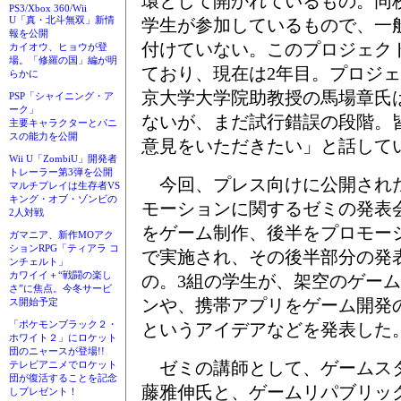
環として開かれているもの。同
PS3/Xbox 360/Wii
U「真・北斗無双」新情
学生が参加しているもので、一
報を公開
付けていない。このプロジェク
カイオウ、ヒョウが登
場。「修羅の国」編が明
ており、現在は2年目。プロジ
らかに
京大学大学院助教授の馬場章氏
PSP「シャイニング・ア
ーク」
ないが、まだ試行錯誤の段階。
主要キャラクターとパニ
スの能力を公開
意見をいただきたい」と話して
Wii U「ZombiU」開発者
トレーラー第3弾を公開
今回、プレス向けに公開され
マルチプレイは生存者VS
キング・オブ・ゾンビの
モーションに関するゼミの発表
2人対戦
をゲーム制作、後半をプロモー
ガマニア、新作MOアク
ションRPG「ティアラ コ
で実施され、その後半部分の発
ンチェルト」
カワイイ＋“戦闘の楽し
の。3組の学生が、架空のゲー
さ”に焦点。今冬サービ
ンや、携帯アプリをゲーム開発
ス開始予定
「ポケモンブラック２・
というアイデアなどを発表した
ホワイト２」にロケット
団のニャースが登場!!
ゼミの講師として、ゲームス
テレビアニメでロケット
団が復活することを記念
藤雅伸氏と、ゲームリパブリッ
しプレゼント！