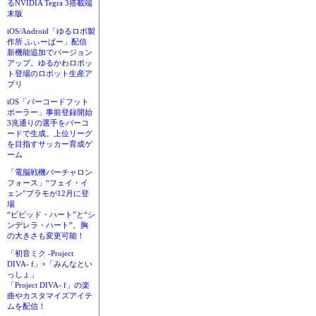
るNVIDIA Tegra 3搭載端
末版
iOS/Android「ゆるロボ製
作所 ふぃーばー」配信
新機能追加でバージョン
アップ。ゆるかわロボッ
ト登場のロボット生産ア
プリ
iOS「バーコードフット
ボーラー」事前登録開始
3兆通りの選手をバーコ
ードで生成。上位リーグ
を目指すサッカー育成ゲ
ーム
「電脳戦機バーチャロン
フォース」“フェイ・イ
ェン”プラモが12月に登
場
“ビビッド・ハート”と“シ
ンデレラ・ハート”。胸
の大きさも変更可能！
「初音ミク -Project
DIVA- f」×「みんなとい
っしょ」
「Project DIVA- f」の楽
曲やカスタマイズアイテ
ムを配信！