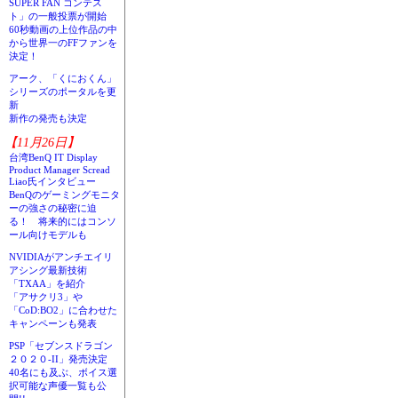
SUPER FAN コンテス
ト」の一般投票が開始
60秒動画の上位作品の中
から世界一のFFファンを
決定！
アーク、「くにおくん」
シリーズのポータルを更
新
新作の発売も決定
【11月26日】
台湾BenQ IT Display
Product Manager Scread
Liao氏インタビュー
BenQのゲーミングモニタ
ーの強さの秘密に迫
る！ 将来的にはコンソ
ール向けモデルも
NVIDIAがアンチエイリ
アシング最新技術
「TXAA」を紹介
「アサクリ3」や
「CoD:BO2」に合わせた
キャンペーンも発表
PSP「セブンスドラゴン
２０２０-II」発売決定
40名にも及ぶ、ボイス選
択可能な声優一覧も公