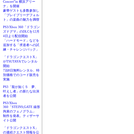
Concert”in 横浜アリー
ナ」を開催
豪華ゲストも多数参加し
「ブレイブリーデフォル
ト」の楽曲の魅力を満喫
PS3/Xbox 360「ドラゴン
ズドグマ」のDLCを12月
4日より配信開始
「ハードモード」などを
追加する「求道者への試
練・チャレンジパック」
「ドラゴンクエストX」
がTSUTAYAでレンタル
開始
7泊8日無料レンタル、特
別価格でのコード販売を
実施
PS3「龍が如く５ 夢、
叶えし者」の新たな出演
者を公開
PS3/Xbox
360「STEINS;GATE 線形
拘束のフェノグラム」
制作を発表。ティザーサ
イト公開
「ドラゴンクエストX」
の連続クエスト情報を公