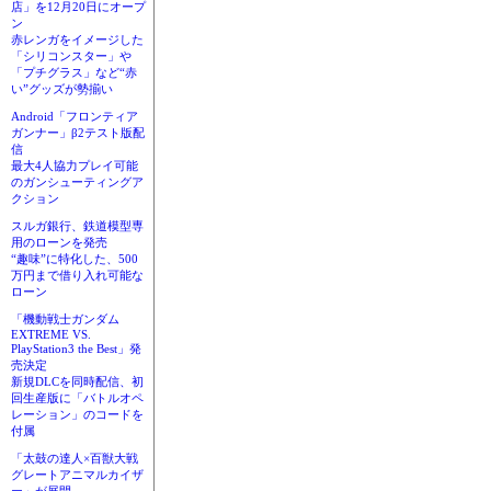
店」を12月20日にオープ
ン
赤レンガをイメージした
「シリコンスター」や
「プチグラス」など“赤
い”グッズが勢揃い
Android「フロンティア
ガンナー」β2テスト版配
信
最大4人協力プレイ可能
のガンシューティングア
クション
スルガ銀行、鉄道模型専
用のローンを発売
“趣味”に特化した、500
万円まで借り入れ可能な
ローン
「機動戦士ガンダム
EXTREME VS.
PlayStation3 the Best」発
売決定
新規DLCを同時配信、初
回生産版に「バトルオペ
レーション」のコードを
付属
「太鼓の達人×百獣大戦
グレートアニマルカイザ