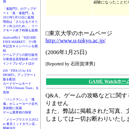
用
経験になったことだ
「雀龍門3」のアップデ
ート「真・雀龍門」を
2013年1月15日に延期
理由は「さらなるクオリ
ティ向上のため」。リー
グモード終了時期も延期
□東京大学のホームページ
Android向け「SQUARE
http://www.u-tokyo.ac.jp/
ENIX MARKET」で1周
年記念キャンペーンを開
始
(2006年1月25日)
ゲームアプリの割引販売
や新規会員登録者へのポ
[Reported by 石田賀津男]
イントプレゼントほか
iOS「FIFA 13 by EA
SPORTS」アップデート
版を配信
GAME Watchホ
カードゲームモード
「FIFA Ultimate Team」を
追加
Q&A、ゲームの攻略などに関
「パックマン」と「塊
りません
魂」がニューヨーク近代
美術館に収蔵
また、弊誌に掲載された写真、
ゲーム業界初の快挙
しましては一切お断わりいたし
「メリープラスマス2012
in 東京ミッドタウン店」
開催決定