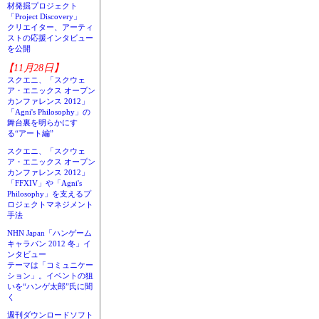
材発掘プロジェクト
「Project Discovery」
クリエイター、アーティ
ストの応援インタビュー
を公開
【11月28日】
スクエニ、「スクウェ
ア・エニックス オープン
カンファレンス 2012」
「Agni's Philosophy」の
舞台裏を明らかにす
る“アート編”
スクエニ、「スクウェ
ア・エニックス オープン
カンファレンス 2012」
「FFXIV」や「Agni's
Philosophy」を支えるプ
ロジェクトマネジメント
手法
NHN Japan「ハンゲーム
キャラバン 2012 冬」イ
ンタビュー
テーマは「コミュニケー
ション」。イベントの狙
いを“ハンゲ太郎”氏に聞
く
週刊ダウンロードソフト