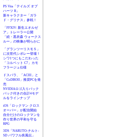
PS Vita「テイルズ オブ
ハーツ R」
新キャラクター「ガラ
ド・グリナス」参戦！
「FFXIV: 新生エオルゼ
ア」トレーラー公開
「続・黒衣森 ウォークス
ルー」の映像が明らかに
「グランツーリスモ５」
に次世代シボレー登場！
シワ1つにもこだわった
「コルベット C7」カモ
フラージュ仕様
ドスパラ、「ACIII」と
「CoDBOII」推奨PCを発
売
NVIDIAロゴ入りバック
パック付きの合計4モデ
ルをラインナップ
iOS「ロックマン クロス
オーバー」が配信開始
自分だけのロックマンを
作り世界の平和を守る
RPG
3DS「NARUTO-ナルト-
SD パワフル疾風伝」