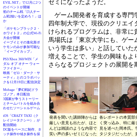
ゼミになったようだ。
EVIL.NET」で12月に2つ
のイベントが開催
初のチーム戦「[3人チー
ゲーム開発者を育成する専門
ム戦]狙いを定めろ！」ほ
か
四年制大学で、現役のクリエイ
「ポケモンブラック２・
けられるプログラムは、非常に
ホワイト２」の公式Wi-Fi
大会が開催
馬場氏は「東京大学にも、ゲー
イーブイとその進化形ポ
いう学生は多い」と話していた
ケモンのみが参加可能な
「イーブイカップ」
増えることで、学生の興味もよ
PS3/Xbox 360/WIN「メ
さらなるプロジェクトの展開を
ダル オブ オナー ウォー
ファイター」
映画「ゼロ・ダーク・サ
ーティ」とのコラボパッ
クを12月19日に配信決定
Mobage「夢幻戦紀ドラ
ゴノア」本日配信
3国家が争うストーリー
とチームバトルを組み合
わせたソーシャルゲーム
iOS「CRAZY TAXI（ク
発表を聞いた講師陣からは
各レポートの本質部
レイジータクシー）」が
厳しい意見も出たが、ほと
く突っ込み、特に厳
配信開始
んどは雑談のような内容で
見を述べた岡本氏。
DC版をベースに制作、タ
笑い声の多いゼミになった
タジタジだったが、
ッチ操作や傾き操作を採