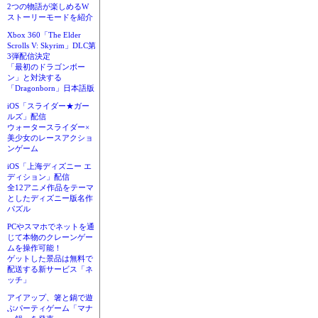
2つの物語が楽しめるW
ストーリーモードを紹介
Xbox 360「The Elder
Scrolls V: Skyrim」DLC第
3弾配信決定
「最初のドラゴンボー
ン」と対決する
「Dragonborn」日本語版
iOS「スライダー★ガー
ルズ」配信
ウォータースライダー×
美少女のレースアクショ
ンゲーム
iOS「上海ディズニー エ
ディション」配信
全12アニメ作品をテーマ
としたディズニー版名作
パズル
PCやスマホでネットを通
じて本物のクレーンゲー
ムを操作可能！
ゲットした景品は無料で
配送する新サービス「ネ
ッチ」
アイアップ、箸と鍋で遊
ぶパーティゲーム「マナ