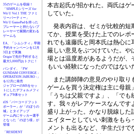
本吉起氏が招かれた。両氏はゲ
35のゲームを収録！
「SIMPLEシリーズ for
していた。
Wii U Vol.1 THE ファミ
リーパーティー」
Wii U GamePadを持った
発表内容は、ゼミが比較的短
プレーヤーと持たないプ
レーヤーで展開の変わる
てか、授業を受けた上でのレポ
ゲームも
れでも遠藤氏と岡本氏は熱心に
EA、「シムシティ」早期
予約キャンペーンを12月
厳しい意見をぶつけていた。や
3日まで実施
Originで先行予約すると
場とは温度差があるようだが、
最大5,000円おトクに！
もいい経験になったのではない
バンダイ、「FW
GUNDAM CONVERGE -
OPERATION JABURO -」
また講師陣の意見のやり取り
を12月に発売
ジャブローのMSをセッ
ゲームを買う決定権は主に母親
トにしたデフォルメフィ
「うちは父親ですよ」、「でも
ギュア8体セット
す。我々がレアケースなんです
iOS「バーコードフット
ボーラー」が「のぼうの
盛り上がった。かなり脱線した
城」とタイアップ
ゲーム内にサッカー選手
エイターとしていい刺激をもらっ
となった「のぼう様」が
登場
メントも出るなど、学生だけで
「RESIDENT