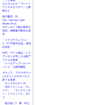
ー」が展開
どんちゃんが「グレート
アニマルカイザー」に参
戦など
角川書店、PS
Vita「Fate/stay night
[Realta Nua]」
ダウンロード版の発売が
決定。体験版の配信も決
定
「イナズマイレブン1・
2・3!! 円堂守伝説」発売
日決定
WIN「アラド戦記」レア
アバターが手に入る新ア
イテムを追加
「レベルアップヘルパー
パック」も販売開始
ガマニア、ブラウザゲー
ム3タイトルのサービス
終了を発表
「キングダムサーガ」、
「Webファントム・ブレ
イブ」、「ラングリッサ
ー・トライソード」の3
つ
「龍が如く5 夢、叶え