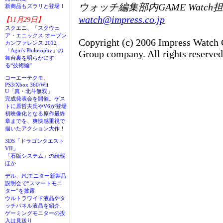
ウォッチ編集部内GAME Watch
新商品もズラリと登場！
watch@impress.co.jp
【11月29日】
スクエニ、「スクウェ
ア・エニックス オープン
Copyright (c) 2006 Impress Watch 
カンファレンス 2012」
「Agni's Philosophy」の
Group company. All rights reserved
舞台裏を明らかにす
る“技術編”
コーエーテクモ、
PS3/Xbox 360/Wii
U「真・北斗無双」
完成発表会を開催。ゲス
トに原哲夫氏やV6が登場
初映像化となる原作最終
章までを、爽快感重視で
描いたアクション大作！
3DS「ドラゴンクエスト
VII」
「石版システム」の続報
ほか
デル、PCモニター新製品
説明会で“スマートモニ
ター”を披露
ウルトラワイド液晶やタ
ッチパネル液晶を紹介、
ゲーミングモニターの投
入は見送り