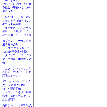
ー鍋」を発売
かわいらしいおでんの具
を正しい箸使いでつかみ
取ろう！
「龍が如く５ 夢、叶え
し者」と「築地銀だこ」
のコラボが実現
「築地銀だこハイボール
酒場」に「龍が如く５」
のコラボメニューが登場
カプコン、「大神」の関
連情報を公開
「大神 アマテラス」グッ
ズ3種の再受注が開始
「ダイヤモンドダイニン
グ」とのコラボ期間を延
長
「カプコンショップ」が
神戸の「MOSAIC」に期
間限定オープン
iOS「ストリートファイ
ター X 鉄拳 MOBILE
祭」が配信開始
リュウか一八を使い制限
時間内に敵を何人倒せる
かに挑戦!!
角川ゲームスとSCEJの人