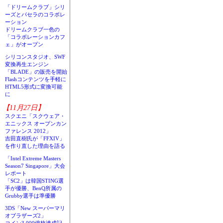
「ドリームクラブ」シリ
ーズとパセラのコラボレ
ーション
ドリームクラブ一色の
「コラボレーションカフ
ェ」がオープン
シリコンスタジオ、SWF
変換再生エンジン
「BLADE」の販売を開始
Flashコンテンツを手軽に
HTML5形式に変換可能
に
【11月27日】
スクエニ「スクウェア・
エニックス オープンカン
ファレンス 2012」
吉田直樹氏が「FFXIV」
を作り直した理由を語る
「Intel Extreme Masters
Season7 Singapore」大会
レポート
「SC2」は韓国STING選
手が優勝、BenQ所属の
Grubby選手は準優勝
3DS「New スーパーマリ
オブラザーズ2」