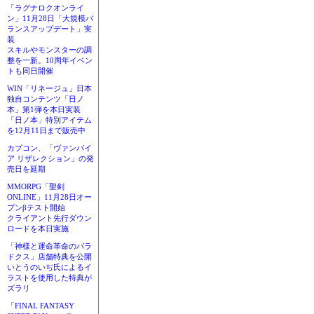
「ラグナロクオンライ
ン」11月28日「大規模バ
ランスアップデート」実
装
スキルやモンスターの調
整を一新。10周年イベン
トも同日開催
WIN「リネージュ」日本
独自コンテンツ「日ノ
本」第1弾を本日実装
「日ノ本」特別アイテム
を12月11日まで販売中
カプコン、「ヴァンパイ
ア リザレクション」の発
売日を延期
MMORPG「聖剣
ONLINE」11月28日オー
プンβテスト開始
クライアント先行ダウン
ロードを本日実施
「神様と運命革命のパラ
ドクス」店舗特典を公開
いとうのいぢ氏によるイ
ラストを使用した特典が
ズラリ
「FINAL FANTASY