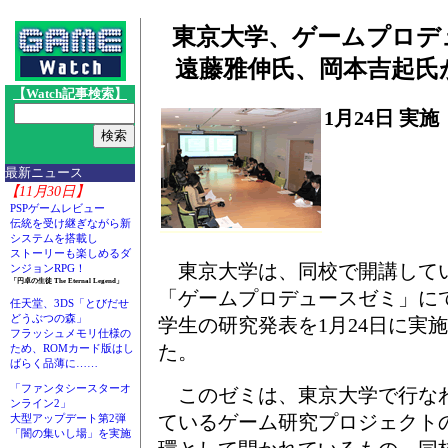
東京大学、ゲームプロデ
遠藤雅伸氏、岡本吉起氏
【Watch記事検索】
1月24日 実施
最新ニュース
【11月30日】
PSPゲームレビュー
伝統を受け継ぎながら新
システムを搭載し
ストーリーも楽しめるダ
東京大学は、同校で開講して
ンジョンRPG！
「円卓の生徒 The Eternal Legend」
「ゲームプロデュースゼミ」に
任天堂、3DS「とびだせ
どうぶつの森」
学生の研究発表を1月24日に実
フラッシュメモリ仕様の
た。
ため、ROMカード版はし
ばらく品薄に……
「ファンタシースターオ
このゼミは、東京大学で行な
ンライン2」
ているゲーム研究プロジェクト
大型アップデート第2弾
「闇の集いし場」を実施