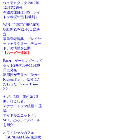
ウェアカタログ 2012年
12月第2週分
今週の注目は3DS「レイ
トン教授VS逆転裁判」
WIN「RUSTY HEARTS」
OBT開始を12月6日に決
定
事前登録特典、プレイヤ
ーキャラクター「チュー
ド」の情報を公開
【ムービー追加】
Razer、ゲーミングヘッド
セット2モデルを11月30
日に発売
汎用性が売りの「Razer
Kraken Pro」、低音にこ
だわった「Razer Tiamat
2.2」
セガ、PS3「龍が如く5
夢、叶えし者」
アナザードラマ続報！ 遥
編
アイドルユニット「T-
SET」とのライブバトル
を紹介
オフィシャルカフェ
「GUNDAM Cafe 東京駅