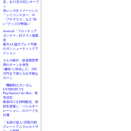
店」を12月20日にオープ
ン
赤レンガをイメージした
「シリコンスター」や
「プチグラス」など“赤
い”グッズが勢揃い
Android「フロンティア
ガンナー」β2テスト版配
信
最大4人協力プレイ可能
のガンシューティングア
クション
スルガ銀行、鉄道模型専
用のローンを発売
“趣味”に特化した、500
万円まで借り入れ可能な
ローン
「機動戦士ガンダム
EXTREME VS.
PlayStation3 the Best」発
売決定
新規DLCを同時配信、初
回生産版に「バトルオペ
レーション」のコードを
付属
「太鼓の達人×百獣大戦
グレートアニマルカイザ