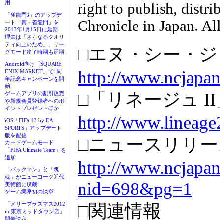
用
right to publish, distr
「雀龍門3」のアップデ
Chronicle in Japan. Al
ート「真・雀龍門」を
2013年1月15日に延期
理由は「さらなるクオリ
ティ向上のため」。リー
□エヌ・シー・
グモード終了時期も延期
Android向け「SQUARE
http://www.ncjapan
ENIX MARKET」で1周
年記念キャンペーンを開
始
□「リネージュ I
ゲームアプリの割引販売
や新規会員登録者へのポ
イントプレゼントほか
http://www.lineage2
iOS「FIFA 13 by EA
SPORTS」アップデート
版を配信
□ニュースリリー
カードゲームモード
「FIFA Ultimate Team」を
追加
http://www.ncjapan
「パックマン」と「塊
魂」がニューヨーク近代
nid=698&pg=1
美術館に収蔵
ゲーム業界初の快挙
□関連情報
「メリープラスマス2012
in 東京ミッドタウン店」
開催決定