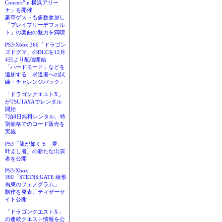
Concert”in 横浜アリー
ナ」を開催
豪華ゲストも多数参加し
「ブレイブリーデフォル
ト」の楽曲の魅力を満喫
PS3/Xbox 360「ドラゴン
ズドグマ」のDLCを12月
4日より配信開始
「ハードモード」などを
追加する「求道者への試
練・チャレンジパック」
「ドラゴンクエストX」
がTSUTAYAでレンタル
開始
7泊8日無料レンタル、特
別価格でのコード販売を
実施
PS3「龍が如く５ 夢、
叶えし者」の新たな出演
者を公開
PS3/Xbox
360「STEINS;GATE 線形
拘束のフェノグラム」
制作を発表。ティザーサ
イト公開
「ドラゴンクエストX」
の連続クエスト情報を公