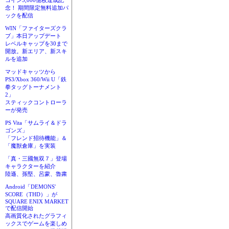
コイン3,000億枚達成記
念！ 期間限定無料追加パ
ックを配信
WIN「ファイターズクラ
ブ」本日アップデート
レベルキャップを30まで
開放。新エリア、新スキ
ルを追加
マッドキャッツから
PS3/Xbox 360/Wii U「鉄
拳タッグトーナメント
2」
スティックコントローラ
ーが発売
PS Vita「サムライ＆ドラ
ゴンズ」
「フレンド招待機能」＆
「魔獣倉庫」を実装
「真・三國無双７」登場
キャラクターを紹介
陸遜、孫堅、呂蒙、魯粛
Android「DEMONS'
SCORE（THD）」が
SQUARE ENIX MARKET
で配信開始
高画質化されたグラフィ
ックスでゲームを楽しめ