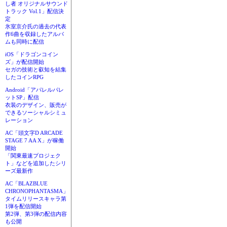
し者 オリジナルサウンド
トラック Vol.1」配信決
定
氷室京介氏の過去の代表
作6曲を収録したアルバ
ムも同時に配信
iOS「ドラゴンコイン
ズ」が配信開始
セガの技術と叡知を結集
したコインRPG
Android「アパレルパレ
ットSP」配信
衣装のデザイン、販売が
できるソーシャルシミュ
レーション
AC「頭文字D ARCADE
STAGE 7 AA X」が稼働
開始
「関東最速プロジェク
ト」などを追加したシリ
ーズ最新作
AC「BLAZBLUE
CHRONOPHANTASMA」
タイムリリースキャラ第
1弾を配信開始
第2弾、第3弾の配信内容
も公開