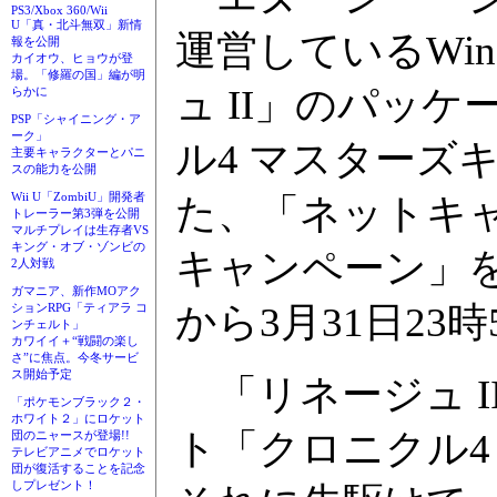
PS3/Xbox 360/Wii
U「真・北斗無双」新情
運営しているWin
報を公開
カイオウ、ヒョウが登
場。「修羅の国」編が明
ュ II」のパッケ
らかに
PSP「シャイニング・ア
ーク」
ル4 マスターズ
主要キャラクターとパニ
スの能力を公開
Wii U「ZombiU」開発者
た、「ネットキ
トレーラー第3弾を公開
マルチプレイは生存者VS
キング・オブ・ゾンビの
キャンペーン」を
2人対戦
ガマニア、新作MOアク
から3月31日23
ションRPG「ティアラ コ
ンチェルト」
カワイイ＋“戦闘の楽し
さ”に焦点。今冬サービ
ス開始予定
「リネージュ I
「ポケモンブラック２・
ホワイト２」にロケット
ト「クロニクル4
団のニャースが登場!!
テレビアニメでロケット
団が復活することを記念
しプレゼント！