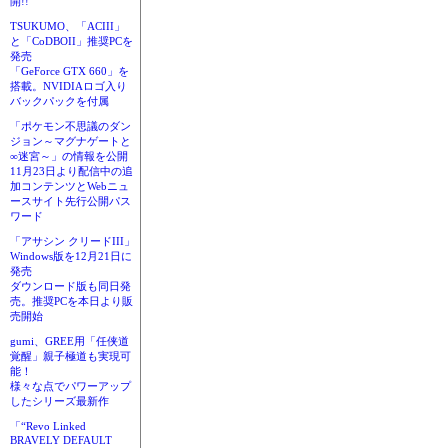
開!!
TSUKUMO、「ACIII」
と「CoDBOII」推奨PCを
発売
「GeForce GTX 660」を
搭載。NVIDIAロゴ入り
バックパックを付属
「ポケモン不思議のダン
ジョン～マグナゲートと
∞迷宮～」の情報を公開
11月23日より配信中の追
加コンテンツとWebニュ
ースサイト先行公開パス
ワード
「アサシン クリードIII」
Windows版を12月21日に
発売
ダウンロード版も同日発
売。推奨PCを本日より販
売開始
gumi、GREE用「任侠道
覚醒」親子極道も実現可
能！
様々な点でパワーアップ
したシリーズ最新作
「“Revo Linked
BRAVELY DEFAULT