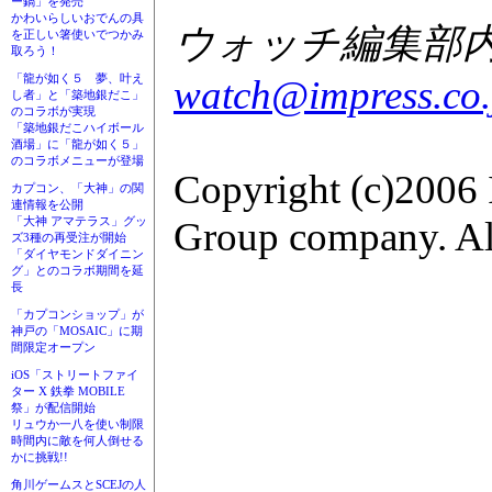
ー鍋」を発売
かわいらしいおでんの具
ウォッチ編集部内GA
を正しい箸使いでつかみ
取ろう！
「龍が如く５ 夢、叶え
watch@impress.co.
し者」と「築地銀だこ」
のコラボが実現
「築地銀だこハイボール
酒場」に「龍が如く５」
のコラボメニューが登場
Copyright (c)2006 
カプコン、「大神」の関
連情報を公開
Group company. All
「大神 アマテラス」グッ
ズ3種の再受注が開始
「ダイヤモンドダイニン
グ」とのコラボ期間を延
長
「カプコンショップ」が
神戸の「MOSAIC」に期
間限定オープン
iOS「ストリートファイ
ター X 鉄拳 MOBILE
祭」が配信開始
リュウか一八を使い制限
時間内に敵を何人倒せる
かに挑戦!!
角川ゲームスとSCEJの人