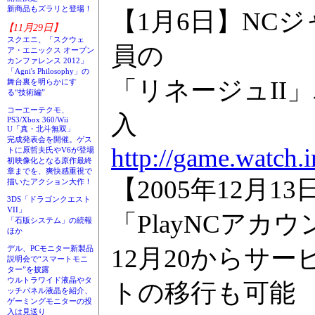
新商品もズラリと登場！
【1月6日】NCジ
【11月29日】
スクエニ、「スクウェ
員の
ア・エニックス オープン
カンファレンス 2012」
「Agni's Philosophy」の
「リネージュII
舞台裏を明らかにす
る“技術編”
コーエーテクモ、
入
PS3/Xbox 360/Wii
U「真・北斗無双」
完成発表会を開催。ゲス
http://game.watch.
トに原哲夫氏やV6が登場
初映像化となる原作最終
章までを、爽快感重視で
【2005年12月
描いたアクション大作！
3DS「ドラゴンクエスト
VII」
「PlayNCアカ
「石版システム」の続報
ほか
12月20からサ
デル、PCモニター新製品
説明会で“スマートモニ
ター”を披露
ウルトラワイド液晶やタ
トの移行も可能
ッチパネル液晶を紹介、
ゲーミングモニターの投
入は見送り