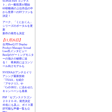
SUPER FAN コンテス
ト」の一般投票が開始
60秒動画の上位作品の中
から世界一のFFファンを
決定！
アーク、「くにおくん」
シリーズのポータルを更
新
新作の発売も決定
【11月26日】
台湾BenQ IT Display
Product Manager Scread
Liao氏インタビュー
BenQのゲーミングモニタ
ーの強さの秘密に迫
る！ 将来的にはコンソ
ール向けモデルも
NVIDIAがアンチエイリ
アシング最新技術
「TXAA」を紹介
「アサクリ3」や
「CoD:BO2」に合わせた
キャンペーンも発表
PSP「セブンスドラゴン
２０２０-II」発売決定
40名にも及ぶ、ボイス選
択可能な声優一覧も公