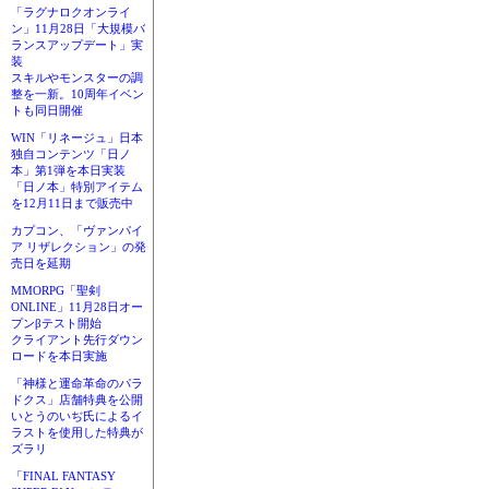
「ラグナロクオンライ
ン」11月28日「大規模バ
ランスアップデート」実
装
スキルやモンスターの調
整を一新。10周年イベン
トも同日開催
WIN「リネージュ」日本
独自コンテンツ「日ノ
本」第1弾を本日実装
「日ノ本」特別アイテム
を12月11日まで販売中
カプコン、「ヴァンパイ
ア リザレクション」の発
売日を延期
MMORPG「聖剣
ONLINE」11月28日オー
プンβテスト開始
クライアント先行ダウン
ロードを本日実施
「神様と運命革命のパラ
ドクス」店舗特典を公開
いとうのいぢ氏によるイ
ラストを使用した特典が
ズラリ
「FINAL FANTASY