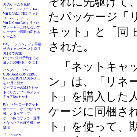
それに先駆けて
35のゲームを収録！
「SIMPLEシリーズ for
たパッケージ「リネ
Wii U Vol.1 THE ファミ
リーパーティー」
Wii U GamePadを持った
キット」と「同 
プレーヤーと持たないプ
レーヤーで展開の変わる
ゲームも
された。
EA、「シムシティ」早期
予約キャンペーンを12月
3日まで実施
Originで先行予約すると
「ネットキャッ
最大5,000円おトクに！
バンダイ、「FW
GUNDAM CONVERGE -
ン」は、「リネージ
OPERATION JABURO -」
を12月に発売
ジャブローのMSをセッ
ト」を購入した
トにしたデフォルメフィ
ギュア8体セット
iOS「バーコードフット
ケージに同梱され
ボーラー」が「のぼうの
城」とタイアップ
ゲーム内にサッカー選手
ト」を使って、
となった「のぼう様」が
登場
「RESIDENT