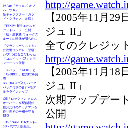
http://game.watch.
PS Vita「テイルズ オブ
ハーツ R」
【2005年11月
新キャラクター「ガラ
ド・グリナス」参戦！
「FFXIV: 新生エオルゼ
ジュ II」
ア」トレーラー公開
「続・黒衣森 ウォークス
ルー」の映像が明らかに
全てのクレジッ
「グランツーリスモ５」
に次世代シボレー登場！
シワ1つにもこだわった
http://game.watch.
「コルベット C7」カモ
フラージュ仕様
【2005年11月
ドスパラ、「ACIII」と
「CoDBOII」推奨PCを発
売
ジュ II」
NVIDIAロゴ入りバック
パック付きの合計4モデ
ルをラインナップ
次期アップデー
iOS「ロックマン クロス
オーバー」が配信開始
自分だけのロックマンを
公開
作り世界の平和を守る
RPG
3DS「NARUTO-ナルト-
http://game.watch.
SD パワフル疾風伝」