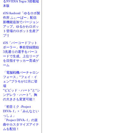
るNVIDIA Tegra 3搭載端
末版
iOS/Android「ゆるロボ製
作所 ふぃーばー」配信
新機能追加でバージョン
アップ。ゆるかわロボッ
ト登場のロボット生産ア
プリ
iOS「バーコードフット
ボーラー」事前登録開始
3兆通りの選手をバーコ
ードで生成。上位リーグ
を目指すサッカー育成ゲ
ーム
「電脳戦機バーチャロン
フォース」“フェイ・イ
ェン”プラモが12月に登
場
“ビビッド・ハート”と“シ
ンデレラ・ハート”。胸
の大きさも変更可能！
「初音ミク -Project
DIVA- f」×「みんなとい
っしょ」
「Project DIVA- f」の楽
曲やカスタマイズアイテ
ムを配信！