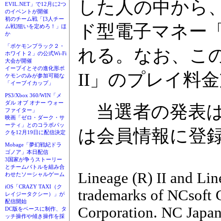
した人の中から、抽
EVIL.NET」で12月に2つ
のイベントが開催
初のチーム戦「[3人チー
ド型電子マネー
ム戦]狙いを定めろ！」ほ
か
「ポケモンブラック２・
れる。なお、こ
ホワイト２」の公式Wi-Fi
大会が開催
イーブイとその進化形ポ
II」のプレイ料
ケモンのみが参加可能な
「イーブイカップ」
PS3/Xbox 360/WIN「メ
ダル オブ オナー ウォー
当選者の発表は
ファイター」
映画「ゼロ・ダーク・サ
ーティ」とのコラボパッ
は会員情報に登
クを12月19日に配信決定
Mobage「夢幻戦紀ドラ
ゴノア」本日配信
3国家が争うストーリー
とチームバトルを組み合
Lineage (R) II and Lin
わせたソーシャルゲーム
iOS「CRAZY TAXI（ク
trademarks of NCsoft 
レイジータクシー）」が
配信開始
Corporation. NC Japan
DC版をベースに制作、タ
ッチ操作や傾き操作を採