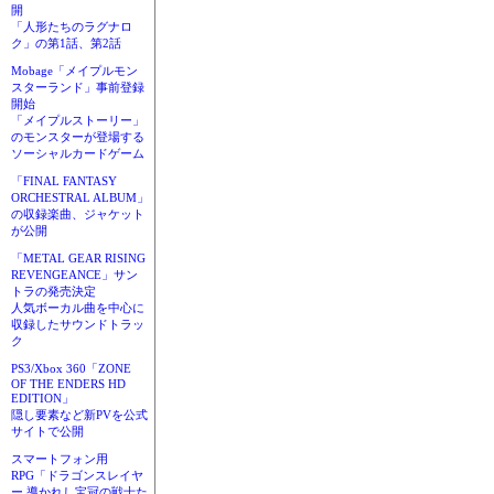
開
「人形たちのラグナロ
ク」の第1話、第2話
Mobage「メイプルモン
スターランド」事前登録
開始
「メイプルストーリー」
のモンスターが登場する
ソーシャルカードゲーム
「FINAL FANTASY
ORCHESTRAL ALBUM」
の収録楽曲、ジャケット
が公開
「METAL GEAR RISING
REVENGEANCE」サン
トラの発売決定
人気ボーカル曲を中心に
収録したサウンドトラッ
ク
PS3/Xbox 360「ZONE
OF THE ENDERS HD
EDITION」
隠し要素など新PVを公式
サイトで公開
スマートフォン用
RPG「ドラゴンスレイヤ
ー 導かれし宝冠の戦士た