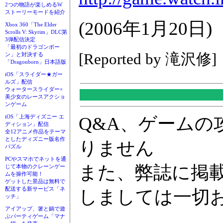
2つの物語が楽しめるW
ストーリーモードを紹介
(2006年1月20日)
Xbox 360「The Elder
Scrolls V: Skyrim」DLC第
3弾配信決定
「最初のドラゴンボー
[Reported by 滝沢修]
ン」と対決する
「Dragonborn」日本語版
iOS「スライダー★ガー
ルズ」配信
ウォータースライダー×
美少女のレースアクショ
ンゲーム
Q&A、ゲーム
iOS「上海ディズニー エ
ディション」配信
全12アニメ作品をテーマ
としたディズニー版名作
りません
パズル
PCやスマホでネットを通
また、弊誌に掲
じて本物のクレーンゲー
ムを操作可能！
ゲットした景品は無料で
配送する新サービス「ネ
しましては一切
ッチ」
アイアップ、箸と鍋で遊
ぶパーティゲーム「マナ