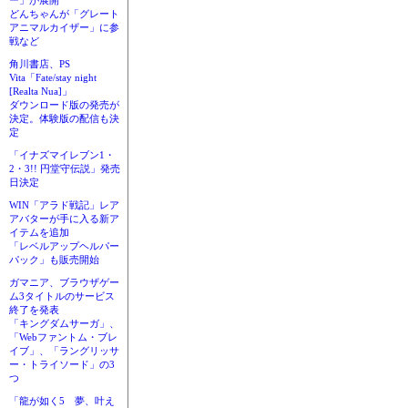
ー」が展開
どんちゃんが「グレート
アニマルカイザー」に参
戦など
角川書店、PS
Vita「Fate/stay night
[Realta Nua]」
ダウンロード版の発売が
決定。体験版の配信も決
定
「イナズマイレブン1・
2・3!! 円堂守伝説」発売
日決定
WIN「アラド戦記」レア
アバターが手に入る新ア
イテムを追加
「レベルアップヘルパー
パック」も販売開始
ガマニア、ブラウザゲー
ム3タイトルのサービス
終了を発表
「キングダムサーガ」、
「Webファントム・ブレ
イブ」、「ラングリッサ
ー・トライソード」の3
つ
「龍が如く5 夢、叶え