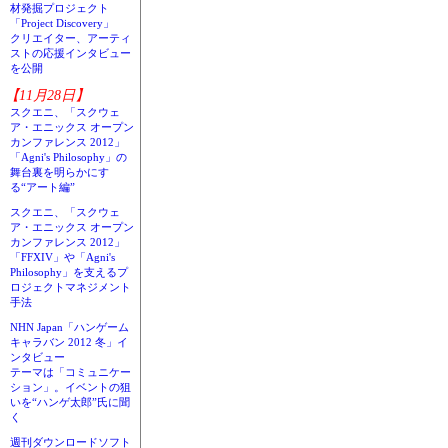
材発掘プロジェクト
「Project Discovery」
クリエイター、アーティ
ストの応援インタビュー
を公開
【11月28日】
スクエニ、「スクウェ
ア・エニックス オープン
カンファレンス 2012」
「Agni's Philosophy」の
舞台裏を明らかにす
る“アート編”
スクエニ、「スクウェ
ア・エニックス オープン
カンファレンス 2012」
「FFXIV」や「Agni's
Philosophy」を支えるプ
ロジェクトマネジメント
手法
NHN Japan「ハンゲーム
キャラバン 2012 冬」イ
ンタビュー
テーマは「コミュニケー
ション」。イベントの狙
いを“ハンゲ太郎”氏に聞
く
週刊ダウンロードソフト