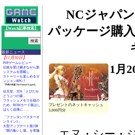
NCジャパン
パッケージ購
【Watch記事検索】
最新ニュース
【11月30日】
PSPゲームレビュー
1月2
伝統を受け継ぎながら新
システムを搭載し
ストーリーも楽しめるダ
ンジョンRPG！
「円卓の生徒 The Eternal Legend」
任天堂、3DS「とびだせ
どうぶつの森」
フラッシュメモリ仕様の
プレゼントのネットキャッシュ
ため、ROMカード版はし
ばらく品薄に……
3,000円分
「ファンタシースターオ
ンライン2」
大型アップデート第2弾
エヌ・シー・ジ
「闇の集いし場」を実施