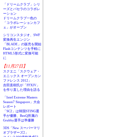
「ドリームクラブ」シリ
ーズとパセラのコラボレ
ーション
ドリームクラブ一色の
「コラボレーションカフ
ェ」がオープン
シリコンスタジオ、SWF
変換再生エンジン
「BLADE」の販売を開始
Flashコンテンツを手軽に
HTML5形式に変換可能
に
【11月27日】
スクエニ「スクウェア・
エニックス オープンカン
ファレンス 2012」
吉田直樹氏が「FFXIV」
を作り直した理由を語る
「Intel Extreme Masters
Season7 Singapore」大会
レポート
「SC2」は韓国STING選
手が優勝、BenQ所属の
Grubby選手は準優勝
3DS「New スーパーマリ
オブラザーズ2」