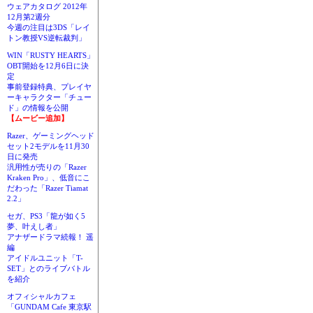
ウェアカタログ 2012年
12月第2週分
今週の注目は3DS「レイ
トン教授VS逆転裁判」
WIN「RUSTY HEARTS」
OBT開始を12月6日に決
定
事前登録特典、プレイヤ
ーキャラクター「チュー
ド」の情報を公開
【ムービー追加】
Razer、ゲーミングヘッド
セット2モデルを11月30
日に発売
汎用性が売りの「Razer
Kraken Pro」、低音にこ
だわった「Razer Tiamat
2.2」
セガ、PS3「龍が如く5
夢、叶えし者」
アナザードラマ続報！ 遥
編
アイドルユニット「T-
SET」とのライブバトル
を紹介
オフィシャルカフェ
「GUNDAM Cafe 東京駅