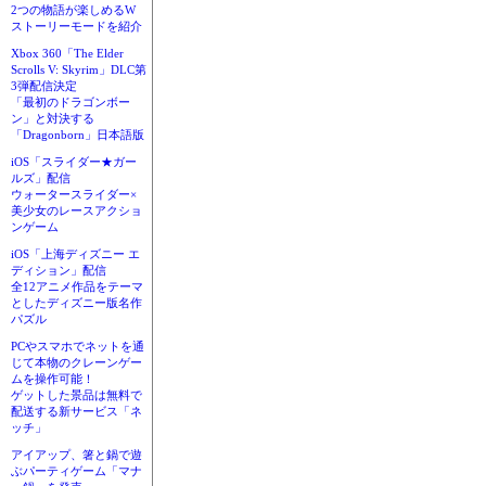
2つの物語が楽しめるW
ストーリーモードを紹介
Xbox 360「The Elder
Scrolls V: Skyrim」DLC第
3弾配信決定
「最初のドラゴンボー
ン」と対決する
「Dragonborn」日本語版
iOS「スライダー★ガー
ルズ」配信
ウォータースライダー×
美少女のレースアクショ
ンゲーム
iOS「上海ディズニー エ
ディション」配信
全12アニメ作品をテーマ
としたディズニー版名作
パズル
PCやスマホでネットを通
じて本物のクレーンゲー
ムを操作可能！
ゲットした景品は無料で
配送する新サービス「ネ
ッチ」
アイアップ、箸と鍋で遊
ぶパーティゲーム「マナ