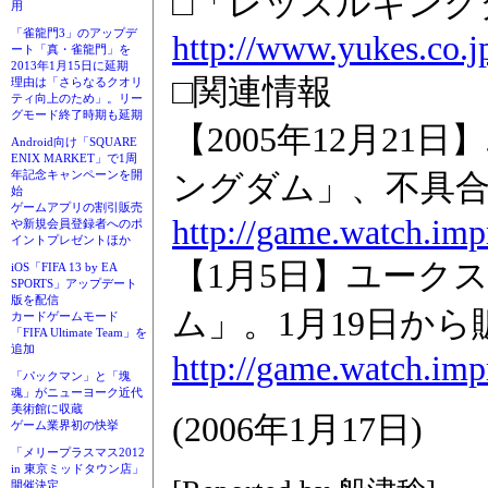
□「レッスルキング
用
「雀龍門3」のアップデ
http://www.yukes.co.
ート「真・雀龍門」を
2013年1月15日に延期
□関連情報
理由は「さらなるクオリ
ティ向上のため」。リー
グモード終了時期も延期
【2005年12月21
Android向け「SQUARE
ENIX MARKET」で1周
ングダム」、不具
年記念キャンペーンを開
始
ゲームアプリの割引販売
http://game.watch.imp
や新規会員登録者へのポ
イントプレゼントほか
【1月5日】ユークス
iOS「FIFA 13 by EA
SPORTS」アップデート
版を配信
ム」。1月19日から
カードゲームモード
「FIFA Ultimate Team」を
追加
http://game.watch.imp
「パックマン」と「塊
魂」がニューヨーク近代
美術館に収蔵
(2006年1月17日)
ゲーム業界初の快挙
「メリープラスマス2012
in 東京ミッドタウン店」
開催決定