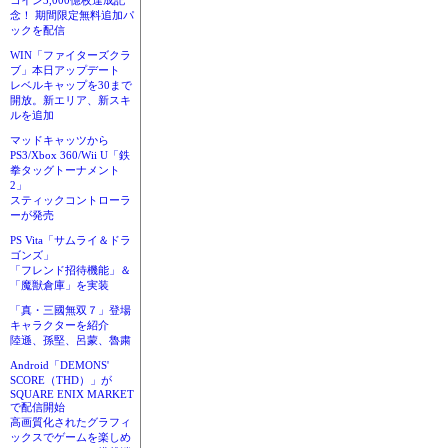
コイン3,000億枚達成記
念！ 期間限定無料追加パ
ックを配信
WIN「ファイターズクラ
ブ」本日アップデート
レベルキャップを30まで
開放。新エリア、新スキ
ルを追加
マッドキャッツから
PS3/Xbox 360/Wii U「鉄
拳タッグトーナメント
2」
スティックコントローラ
ーが発売
PS Vita「サムライ＆ドラ
ゴンズ」
「フレンド招待機能」＆
「魔獣倉庫」を実装
「真・三國無双７」登場
キャラクターを紹介
陸遜、孫堅、呂蒙、魯粛
Android「DEMONS'
SCORE（THD）」が
SQUARE ENIX MARKET
で配信開始
高画質化されたグラフィ
ックスでゲームを楽しめ