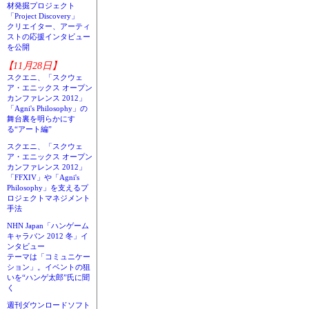
材発掘プロジェクト
「Project Discovery」
クリエイター、アーティ
ストの応援インタビュー
を公開
【11月28日】
スクエニ、「スクウェ
ア・エニックス オープン
カンファレンス 2012」
「Agni's Philosophy」の
舞台裏を明らかにす
る“アート編”
スクエニ、「スクウェ
ア・エニックス オープン
カンファレンス 2012」
「FFXIV」や「Agni's
Philosophy」を支えるプ
ロジェクトマネジメント
手法
NHN Japan「ハンゲーム
キャラバン 2012 冬」イ
ンタビュー
テーマは「コミュニケー
ション」。イベントの狙
いを“ハンゲ太郎”氏に聞
く
週刊ダウンロードソフト