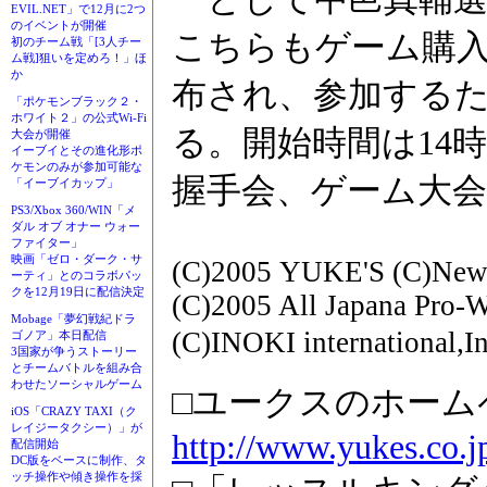
EVIL.NET」で12月に2つ
のイベントが開催
こちらもゲーム購入
初のチーム戦「[3人チー
ム戦]狙いを定めろ！」ほ
か
布され、参加する
「ポケモンブラック２・
ホワイト２」の公式Wi-Fi
る。開始時間は14
大会が開催
イーブイとその進化形ポ
ケモンのみが参加可能な
握手会、ゲーム大
「イーブイカップ」
PS3/Xbox 360/WIN「メ
ダル オブ オナー ウォー
ファイター」
映画「ゼロ・ダーク・サ
(C)2005 YUKE'S (C)New J
ーティ」とのコラボパッ
クを12月19日に配信決定
(C)2005 All Japana Pr
Mobage「夢幻戦紀ドラ
(C)INOKI international,I
ゴノア」本日配信
3国家が争うストーリー
とチームバトルを組み合
わせたソーシャルゲーム
□ユークスのホーム
iOS「CRAZY TAXI（ク
レイジータクシー）」が
http://www.yukes.co.j
配信開始
DC版をベースに制作、タ
ッチ操作や傾き操作を採