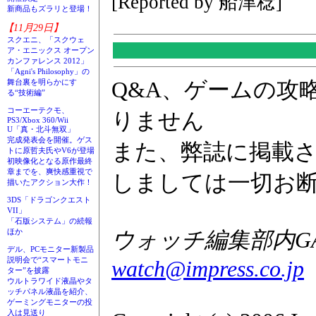
[Reported by 船津稔]
新商品もズラリと登場！
【11月29日】
スクエニ、「スクウェ
ア・エニックス オープン
カンファレンス 2012」
「Agni's Philosophy」の
Q&A、ゲームの攻
舞台裏を明らかにす
る“技術編”
コーエーテクモ、
りません
PS3/Xbox 360/Wii
U「真・北斗無双」
完成発表会を開催。ゲス
また、弊誌に掲載
トに原哲夫氏やV6が登場
初映像化となる原作最終
章までを、爽快感重視で
しましては一切お
描いたアクション大作！
3DS「ドラゴンクエスト
VII」
「石版システム」の続報
ウォッチ編集部内GAM
ほか
デル、PCモニター新製品
説明会で“スマートモニ
watch@impress.co.jp
ター”を披露
ウルトラワイド液晶やタ
ッチパネル液晶を紹介、
ゲーミングモニターの投
入は見送り