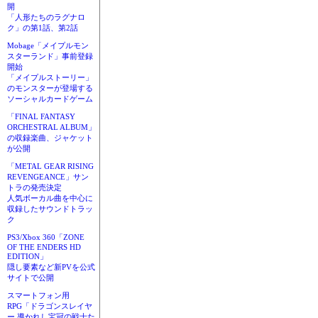
開
「人形たちのラグナロ
ク」の第1話、第2話
Mobage「メイプルモン
スターランド」事前登録
開始
「メイプルストーリー」
のモンスターが登場する
ソーシャルカードゲーム
「FINAL FANTASY
ORCHESTRAL ALBUM」
の収録楽曲、ジャケット
が公開
「METAL GEAR RISING
REVENGEANCE」サン
トラの発売決定
人気ボーカル曲を中心に
収録したサウンドトラッ
ク
PS3/Xbox 360「ZONE
OF THE ENDERS HD
EDITION」
隠し要素など新PVを公式
サイトで公開
スマートフォン用
RPG「ドラゴンスレイヤ
ー 導かれし宝冠の戦士た