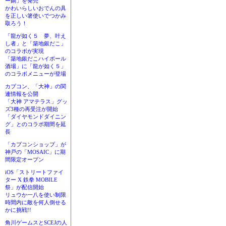
ー鍋」を発売
かわいらしいおでんの具
を正しい箸使いでつかみ
取ろう！
「龍が如く５ 夢、叶え
し者」と「築地銀だこ」
のコラボが実現
「築地銀だこハイボール
酒場」に「龍が如く５」
のコラボメニューが登場
カプコン、「大神」の関
連情報を公開
「大神 アマテラス」グッ
ズ3種の再受注が開始
「ダイヤモンドダイニン
グ」とのコラボ期間を延
長
「カプコンショップ」が
神戸の「MOSAIC」に期
間限定オープン
iOS「ストリートファイ
ター X 鉄拳 MOBILE
祭」が配信開始
リュウか一八を使い制限
時間内に敵を何人倒せる
かに挑戦!!
角川ゲームスとSCEJの人