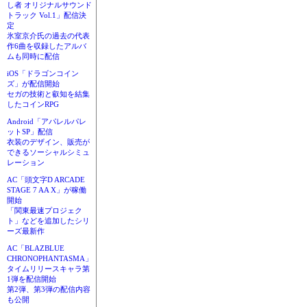
し者 オリジナルサウンド
トラック Vol.1」配信決
定
氷室京介氏の過去の代表
作6曲を収録したアルバ
ムも同時に配信
iOS「ドラゴンコイン
ズ」が配信開始
セガの技術と叡知を結集
したコインRPG
Android「アパレルパレ
ットSP」配信
衣装のデザイン、販売が
できるソーシャルシミュ
レーション
AC「頭文字D ARCADE
STAGE 7 AA X」が稼働
開始
「関東最速プロジェク
ト」などを追加したシリ
ーズ最新作
AC「BLAZBLUE
CHRONOPHANTASMA」
タイムリリースキャラ第
1弾を配信開始
第2弾、第3弾の配信内容
も公開