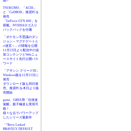
開!!
TSUKUMO、「ACIII」
と「CoDBOII」推奨PCを
発売
「GeForce GTX 660」を
搭載。NVIDIAロゴ入り
バックパックを付属
「ポケモン不思議のダン
ジョン～マグナゲートと
∞迷宮～」の情報を公開
11月23日より配信中の追
加コンテンツとWebニュ
ースサイト先行公開パス
ワード
「アサシン クリードIII」
Windows版を12月21日に
発売
ダウンロード版も同日発
売。推奨PCを本日より販
売開始
gumi、GREE用「任侠道
覚醒」親子極道も実現可
能！
様々な点でパワーアップ
したシリーズ最新作
「“Revo Linked
BRAVELY DEFAULT