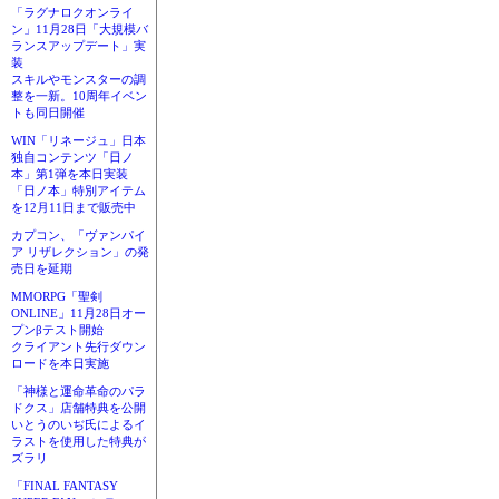
「ラグナロクオンライ
ン」11月28日「大規模バ
ランスアップデート」実
装
スキルやモンスターの調
整を一新。10周年イベン
トも同日開催
WIN「リネージュ」日本
独自コンテンツ「日ノ
本」第1弾を本日実装
「日ノ本」特別アイテム
を12月11日まで販売中
カプコン、「ヴァンパイ
ア リザレクション」の発
売日を延期
MMORPG「聖剣
ONLINE」11月28日オー
プンβテスト開始
クライアント先行ダウン
ロードを本日実施
「神様と運命革命のパラ
ドクス」店舗特典を公開
いとうのいぢ氏によるイ
ラストを使用した特典が
ズラリ
「FINAL FANTASY