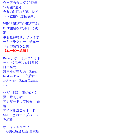
ウェアカタログ 2012年
12月第2週分
今週の注目は3DS「レイ
トン教授VS逆転裁判」
WIN「RUSTY HEARTS」
OBT開始を12月6日に決
定
事前登録特典、プレイヤ
ーキャラクター「チュー
ド」の情報を公開
【ムービー追加】
Razer、ゲーミングヘッド
セット2モデルを11月30
日に発売
汎用性が売りの「Razer
Kraken Pro」、低音にこ
だわった「Razer Tiamat
2.2」
セガ、PS3「龍が如く5
夢、叶えし者」
アナザードラマ続報！ 遥
編
アイドルユニット「T-
SET」とのライブバトル
を紹介
オフィシャルカフェ
「GUNDAM Cafe 東京駅