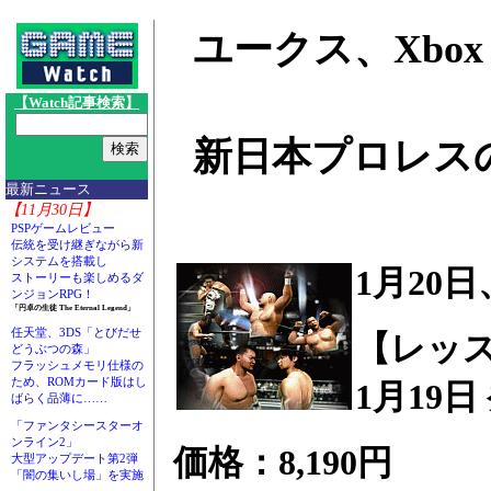
ユークス、Xbo
【Watch記事検索】
新日本プロレス
最新ニュース
【11月30日】
PSPゲームレビュー
伝統を受け継ぎながら新
システムを搭載し
1月20日
ストーリーも楽しめるダ
ンジョンRPG！
「円卓の生徒 The Eternal Legend」
任天堂、3DS「とびだせ
【レッ
どうぶつの森」
フラッシュメモリ仕様の
ため、ROMカード版はし
1月19日
ばらく品薄に……
「ファンタシースターオ
ンライン2」
価格：8,190円
大型アップデート第2弾
「闇の集いし場」を実施