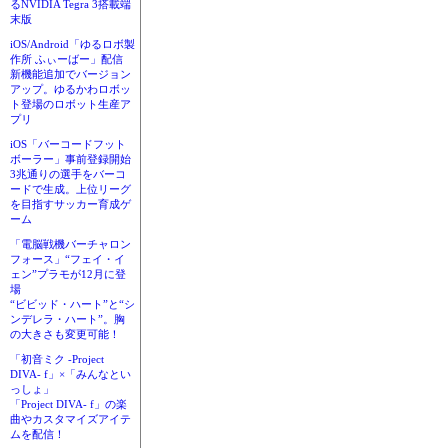
るNVIDIA Tegra 3搭載端
末版
iOS/Android「ゆるロボ製
作所 ふぃーばー」配信
新機能追加でバージョン
アップ。ゆるかわロボッ
ト登場のロボット生産ア
プリ
iOS「バーコードフット
ボーラー」事前登録開始
3兆通りの選手をバーコ
ードで生成。上位リーグ
を目指すサッカー育成ゲ
ーム
「電脳戦機バーチャロン
フォース」“フェイ・イ
ェン”プラモが12月に登
場
“ビビッド・ハート”と“シ
ンデレラ・ハート”。胸
の大きさも変更可能！
「初音ミク -Project
DIVA- f」×「みんなとい
っしょ」
「Project DIVA- f」の楽
曲やカスタマイズアイテ
ムを配信！