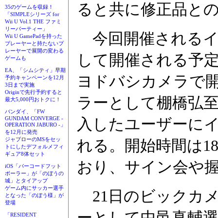
ると共に修正品と
35のゲームを収録！
「SIMPLEシリーズ for
Wii U Vol.1 THE ファミ
リーパーティー」
今回開催されるイベ
Wii U GamePadを持った
プレーヤーと持たないプ
レーヤーで展開の変わる
して開催される予定
ゲームも
EA、「シムシティ」早期
ヨドバシカメラで
予約キャンペーンを12月
3日まで実施
Originで先行予約すると
ラーとして棚橋弘
最大5,000円おトクに！
バンダイ、「FW
入したユーザーにイ
GUNDAM CONVERGE -
OPERATION JABURO -」
を12月に発売
ジャブローのMSをセッ
れる。開始時間は1
トにしたデフォルメフィ
ギュア8体セット
おり、サイン会や
iOS「バーコードフット
ボーラー」が「のぼうの
城」とタイアップ
ゲーム内にサッカー選手
21日のビックカ
となった「のぼう様」が
登場
ーとして中邑真輔
「RESIDENT