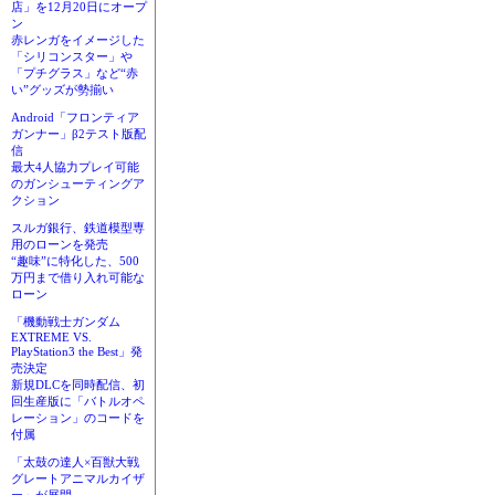
店」を12月20日にオープ
ン
赤レンガをイメージした
「シリコンスター」や
「プチグラス」など“赤
い”グッズが勢揃い
Android「フロンティア
ガンナー」β2テスト版配
信
最大4人協力プレイ可能
のガンシューティングア
クション
スルガ銀行、鉄道模型専
用のローンを発売
“趣味”に特化した、500
万円まで借り入れ可能な
ローン
「機動戦士ガンダム
EXTREME VS.
PlayStation3 the Best」発
売決定
新規DLCを同時配信、初
回生産版に「バトルオペ
レーション」のコードを
付属
「太鼓の達人×百獣大戦
グレートアニマルカイザ