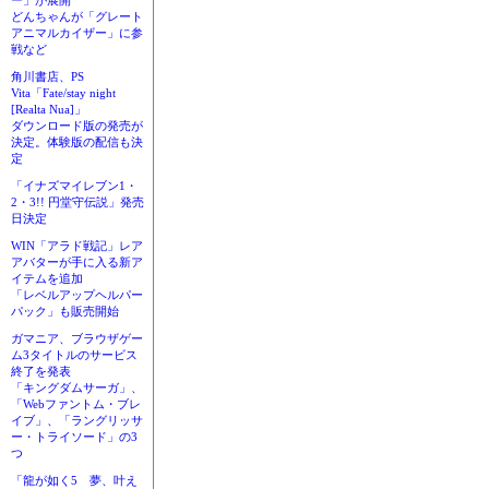
ー」が展開
どんちゃんが「グレート
アニマルカイザー」に参
戦など
角川書店、PS
Vita「Fate/stay night
[Realta Nua]」
ダウンロード版の発売が
決定。体験版の配信も決
定
「イナズマイレブン1・
2・3!! 円堂守伝説」発売
日決定
WIN「アラド戦記」レア
アバターが手に入る新ア
イテムを追加
「レベルアップヘルパー
パック」も販売開始
ガマニア、ブラウザゲー
ム3タイトルのサービス
終了を発表
「キングダムサーガ」、
「Webファントム・ブレ
イブ」、「ラングリッサ
ー・トライソード」の3
つ
「龍が如く5 夢、叶え