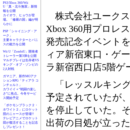
PS3/Xbox 360/Wii
U「真・北斗無双」新情
報を公開
株式会社ユークスは
カイオウ、ヒョウが登
場。「修羅の国」編が明
らかに
Xbox 360用プ
PSP「シャイニング・ア
ーク」
発売記念イベントを
主要キャラクターとパニ
スの能力を公開
ィア新宿東口・ゲー
Wii U「ZombiU」開発者
トレーラー第3弾を公開
マルチプレイは生存者VS
ラ新宿西口店5階ゲ
キング・オブ・ゾンビの
2人対戦
ガマニア、新作MOアク
ションRPG「ティアラ コ
「レッスルキングダ
ンチェルト」
カワイイ＋“戦闘の楽し
さ”に焦点。今冬サービ
予定されていたが
ス開始予定
「ポケモンブラック２・
を停止していた。
ホワイト２」にロケット
団のニャースが登場!!
テレビアニメでロケット
出荷の目処が立った
団が復活することを記念
しプレゼント！