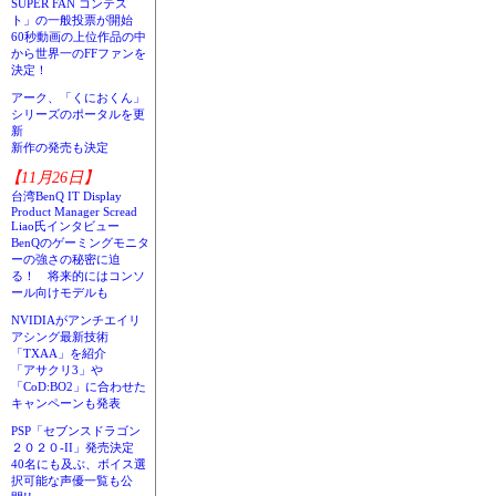
SUPER FAN コンテス
ト」の一般投票が開始
60秒動画の上位作品の中
から世界一のFFファンを
決定！
アーク、「くにおくん」
シリーズのポータルを更
新
新作の発売も決定
【11月26日】
台湾BenQ IT Display
Product Manager Scread
Liao氏インタビュー
BenQのゲーミングモニタ
ーの強さの秘密に迫
る！ 将来的にはコンソ
ール向けモデルも
NVIDIAがアンチエイリ
アシング最新技術
「TXAA」を紹介
「アサクリ3」や
「CoD:BO2」に合わせた
キャンペーンも発表
PSP「セブンスドラゴン
２０２０-II」発売決定
40名にも及ぶ、ボイス選
択可能な声優一覧も公