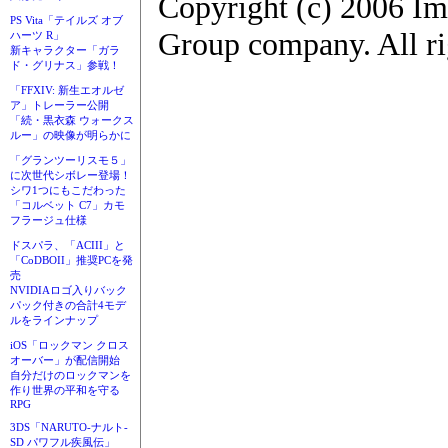
Copyright (c) 2006 Im
PS Vita「テイルズ オブ
Group company. All ri
ハーツ R」
新キャラクター「ガラ
ド・グリナス」参戦！
「FFXIV: 新生エオルゼ
ア」トレーラー公開
「続・黒衣森 ウォークス
ルー」の映像が明らかに
「グランツーリスモ５」
に次世代シボレー登場！
シワ1つにもこだわった
「コルベット C7」カモ
フラージュ仕様
ドスパラ、「ACIII」と
「CoDBOII」推奨PCを発
売
NVIDIAロゴ入りバック
パック付きの合計4モデ
ルをラインナップ
iOS「ロックマン クロス
オーバー」が配信開始
自分だけのロックマンを
作り世界の平和を守る
RPG
3DS「NARUTO-ナルト-
SD パワフル疾風伝」