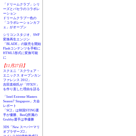
「ドリームクラブ」シリ
ーズとパセラのコラボレ
ーション
ドリームクラブ一色の
「コラボレーションカフ
ェ」がオープン
シリコンスタジオ、SWF
変換再生エンジン
「BLADE」の販売を開始
Flashコンテンツを手軽に
HTML5形式に変換可能
に
【11月27日】
スクエニ「スクウェア・
エニックス オープンカン
ファレンス 2012」
吉田直樹氏が「FFXIV」
を作り直した理由を語る
「Intel Extreme Masters
Season7 Singapore」大会
レポート
「SC2」は韓国STING選
手が優勝、BenQ所属の
Grubby選手は準優勝
3DS「New スーパーマリ
オブラザーズ2」