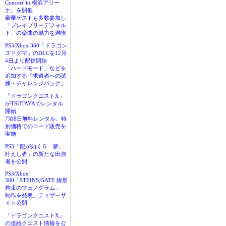
Concert”in 横浜アリー
ナ」を開催
豪華ゲストも多数参加し
「ブレイブリーデフォル
ト」の楽曲の魅力を満喫
PS3/Xbox 360「ドラゴン
ズドグマ」のDLCを12月
4日より配信開始
「ハードモード」などを
追加する「求道者への試
練・チャレンジパック」
「ドラゴンクエストX」
がTSUTAYAでレンタル
開始
7泊8日無料レンタル、特
別価格でのコード販売を
実施
PS3「龍が如く５ 夢、
叶えし者」の新たな出演
者を公開
PS3/Xbox
360「STEINS;GATE 線形
拘束のフェノグラム」
制作を発表。ティザーサ
イト公開
「ドラゴンクエストX」
の連続クエスト情報を公