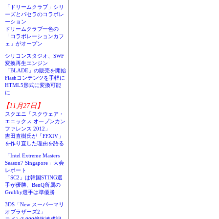
「ドリームクラブ」シリ
ーズとパセラのコラボレ
ーション
ドリームクラブ一色の
「コラボレーションカフ
ェ」がオープン
シリコンスタジオ、SWF
変換再生エンジン
「BLADE」の販売を開始
Flashコンテンツを手軽に
HTML5形式に変換可能
に
【11月27日】
スクエニ「スクウェア・
エニックス オープンカン
ファレンス 2012」
吉田直樹氏が「FFXIV」
を作り直した理由を語る
「Intel Extreme Masters
Season7 Singapore」大会
レポート
「SC2」は韓国STING選
手が優勝、BenQ所属の
Grubby選手は準優勝
3DS「New スーパーマリ
オブラザーズ2」