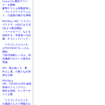
Concert”in 横浜アリー
ナ」を開催
豪華ゲストも多数参加し
「ブレイブリーデフォル
ト」の楽曲の魅力を満喫
PS3/Xbox 360「ドラゴン
ズドグマ」のDLCを12月
4日より配信開始
「ハードモード」などを
追加する「求道者への試
練・チャレンジパック」
「ドラゴンクエストX」
がTSUTAYAでレンタル
開始
7泊8日無料レンタル、特
別価格でのコード販売を
実施
PS3「龍が如く５ 夢、
叶えし者」の新たな出演
者を公開
PS3/Xbox
360「STEINS;GATE 線形
拘束のフェノグラム」
制作を発表。ティザーサ
イト公開
「ドラゴンクエストX」
の連続クエスト情報を公