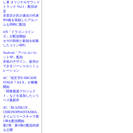
し者 オリジナルサウンド
トラック Vol.1」配信決
定
氷室京介氏の過去の代表
作6曲を収録したアルバ
ムも同時に配信
iOS「ドラゴンコイン
ズ」が配信開始
セガの技術と叡知を結集
したコインRPG
Android「アパレルパレ
ットSP」配信
衣装のデザイン、販売が
できるソーシャルシミュ
レーション
AC「頭文字D ARCADE
STAGE 7 AA X」が稼働
開始
「関東最速プロジェク
ト」などを追加したシリ
ーズ最新作
AC「BLAZBLUE
CHRONOPHANTASMA」
タイムリリースキャラ第
1弾を配信開始
第2弾、第3弾の配信内容
も公開