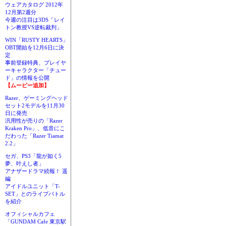
ウェアカタログ 2012年
12月第2週分
今週の注目は3DS「レイ
トン教授VS逆転裁判」
WIN「RUSTY HEARTS」
OBT開始を12月6日に決
定
事前登録特典、プレイヤ
ーキャラクター「チュー
ド」の情報を公開
【ムービー追加】
Razer、ゲーミングヘッド
セット2モデルを11月30
日に発売
汎用性が売りの「Razer
Kraken Pro」、低音にこ
だわった「Razer Tiamat
2.2」
セガ、PS3「龍が如く5
夢、叶えし者」
アナザードラマ続報！ 遥
編
アイドルユニット「T-
SET」とのライブバトル
を紹介
オフィシャルカフェ
「GUNDAM Cafe 東京駅