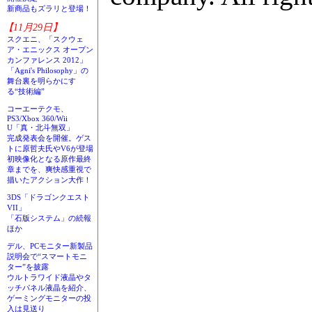
新商品もズラリと登場！
【11月29日】
スクエニ、「スクウェ
ア・エニックス オープン
カンファレンス 2012」
「Agni's Philosophy」の
舞台裏を明らかにす
る“技術編”
コーエーテクモ、
PS3/Xbox 360/Wii
U「真・北斗無双」
完成発表会を開催。ゲス
トに原哲夫氏やV6が登場
初映像化となる原作最終
章までを、爽快感重視で
描いたアクション大作！
3DS「ドラゴンクエスト
VII」
「石版システム」の続報
ほか
デル、PCモニター新製品
説明会で“スマートモニ
ター”を披露
ウルトラワイド液晶やタ
ッチパネル液晶を紹介、
ゲーミングモニターの投
入は見送り