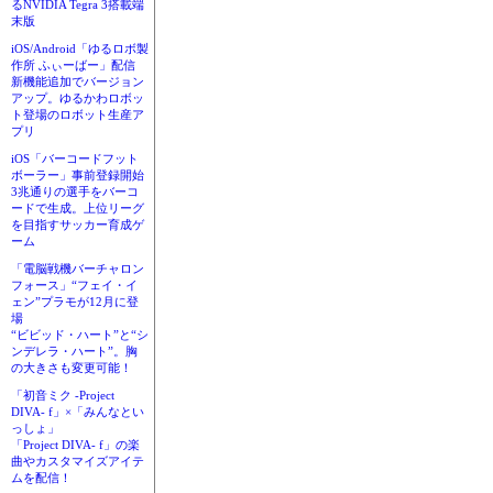
るNVIDIA Tegra 3搭載端
末版
iOS/Android「ゆるロボ製
作所 ふぃーばー」配信
新機能追加でバージョン
アップ。ゆるかわロボッ
ト登場のロボット生産ア
プリ
iOS「バーコードフット
ボーラー」事前登録開始
3兆通りの選手をバーコ
ードで生成。上位リーグ
を目指すサッカー育成ゲ
ーム
「電脳戦機バーチャロン
フォース」“フェイ・イ
ェン”プラモが12月に登
場
“ビビッド・ハート”と“シ
ンデレラ・ハート”。胸
の大きさも変更可能！
「初音ミク -Project
DIVA- f」×「みんなとい
っしょ」
「Project DIVA- f」の楽
曲やカスタマイズアイテ
ムを配信！