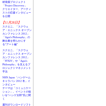
材発掘プロジェクト
「Project Discovery」
クリエイター、アーティ
ストの応援インタビュー
を公開
【11月28日】
スクエニ、「スクウェ
ア・エニックス オープン
カンファレンス 2012」
「Agni's Philosophy」の
舞台裏を明らかにす
る“アート編”
スクエニ、「スクウェ
ア・エニックス オープン
カンファレンス 2012」
「FFXIV」や「Agni's
Philosophy」を支えるプ
ロジェクトマネジメント
手法
NHN Japan「ハンゲーム
キャラバン 2012 冬」イ
ンタビュー
テーマは「コミュニケー
ション」。イベントの狙
いを“ハンゲ太郎”氏に聞
く
週刊ダウンロードソフト