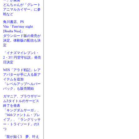
ー」が展開
どんちゃんが「グレート
アニマルカイザー」に参
戦など
角川書店、PS
Vita「Fate/stay night
[Realta Nua]」
ダウンロード版の発売が
決定。体験版の配信も決
定
「イナズマイレブン1・
2・3!! 円堂守伝説」発売
日決定
WIN「アラド戦記」レア
アバターが手に入る新ア
イテムを追加
「レベルアップヘルパー
パック」も販売開始
ガマニア、ブラウザゲー
ム3タイトルのサービス
終了を発表
「キングダムサーガ」、
「Webファントム・ブレ
イブ」、「ラングリッサ
ー・トライソード」の3
つ
「龍が如く5 夢、叶え