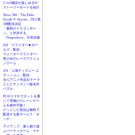
2つの物語が楽しめるW
ストーリーモードを紹介
Xbox 360「The Elder
Scrolls V: Skyrim」DLC第
3弾配信決定
「最初のドラゴンボー
ン」と対決する
「Dragonborn」日本語版
iOS「スライダー★ガー
ルズ」配信
ウォータースライダー×
美少女のレースアクショ
ンゲーム
iOS「上海ディズニー エ
ディション」配信
全12アニメ作品をテーマ
としたディズニー版名作
パズル
PCやスマホでネットを通
じて本物のクレーンゲー
ムを操作可能！
ゲットした景品は無料で
配送する新サービス「ネ
ッチ」
アイアップ、箸と鍋で遊
ぶパーティゲーム「マナ