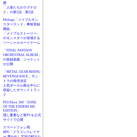
開
「人形たちのラグナロ
ク」の第1話、第2話
Mobage「メイプルモン
スターランド」事前登録
開始
「メイプルストーリー」
のモンスターが登場する
ソーシャルカードゲーム
「FINAL FANTASY
ORCHESTRAL ALBUM」
の収録楽曲、ジャケット
が公開
「METAL GEAR RISING
REVENGEANCE」サン
トラの発売決定
人気ボーカル曲を中心に
収録したサウンドトラッ
ク
PS3/Xbox 360「ZONE
OF THE ENDERS HD
EDITION」
隠し要素など新PVを公式
サイトで公開
スマートフォン用
RPG「ドラゴンスレイヤ
ー 導かれし宝冠の戦士た