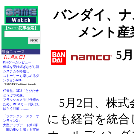
バンダイ、ナ
メント産
【Watch記事検索】
5月
最新ニュース
【11月30日】
PSPゲームレビュー
伝統を受け継ぎながら新
システムを搭載し
ストーリーも楽しめるダ
ンジョンRPG！
「円卓の生徒 The Eternal Legend」
任天堂、3DS「とびだせ
どうぶつの森」
5月2日、株式
フラッシュメモリ仕様の
ため、ROMカード版はし
ばらく品薄に……
にも経営を統合
「ファンタシースターオ
ンライン2」
大型アップデート第2弾
「闇の集いし場」を実施