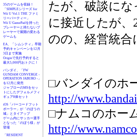
たが、破談にな
35のゲームを収録！
「SIMPLEシリーズ for
Wii U Vol.1 THE ファミ
に接近したが、2
リーパーティー」
Wii U GamePadを持った
プレーヤーと持たないプ
レーヤーで展開の変わる
のの、経営統合
ゲームも
EA、「シムシティ」早期
予約キャンペーンを12月
3日まで実施
Originで先行予約すると
最大5,000円おトクに！
バンダイ、「FW
GUNDAM CONVERGE -
□バンダイのホ
OPERATION JABURO -」
を12月に発売
ジャブローのMSをセッ
トにしたデフォルメフィ
http://www.bandai
ギュア8体セット
iOS「バーコードフット
□ナムコのホー
ボーラー」が「のぼうの
城」とタイアップ
ゲーム内にサッカー選手
となった「のぼう様」が
http://www.namco.
登場
「RESIDENT