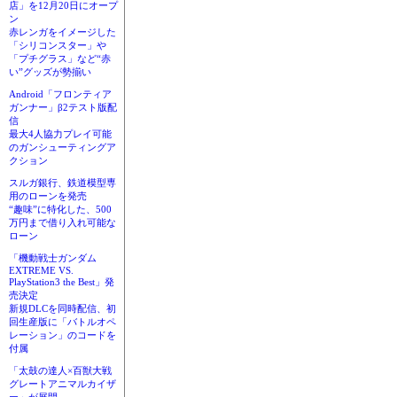
店」を12月20日にオープ
ン
赤レンガをイメージした
「シリコンスター」や
「プチグラス」など“赤
い”グッズが勢揃い
Android「フロンティア
ガンナー」β2テスト版配
信
最大4人協力プレイ可能
のガンシューティングア
クション
スルガ銀行、鉄道模型専
用のローンを発売
“趣味”に特化した、500
万円まで借り入れ可能な
ローン
「機動戦士ガンダム
EXTREME VS.
PlayStation3 the Best」発
売決定
新規DLCを同時配信、初
回生産版に「バトルオペ
レーション」のコードを
付属
「太鼓の達人×百獣大戦
グレートアニマルカイザ