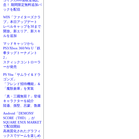
コイン3,000億枚達成記
念！ 期間限定無料追加パ
ックを配信
WIN「ファイターズクラ
ブ」本日アップデート
レベルキャップを30まで
開放。新エリア、新スキ
ルを追加
マッドキャッツから
PS3/Xbox 360/Wii U「鉄
拳タッグトーナメント
2」
スティックコントローラ
ーが発売
PS Vita「サムライ＆ドラ
ゴンズ」
「フレンド招待機能」＆
「魔獣倉庫」を実装
「真・三國無双７」登場
キャラクターを紹介
陸遜、孫堅、呂蒙、魯粛
Android「DEMONS'
SCORE（THD）」が
SQUARE ENIX MARKET
で配信開始
高画質化されたグラフィ
ックスでゲームを楽しめ