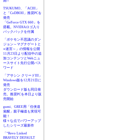
開!!
TSUKUMO、「ACIII」
と「CoDBOII」推奨PCを
発売
「GeForce GTX 660」を
搭載。NVIDIAロゴ入り
バックパックを付属
「ポケモン不思議のダン
ジョン～マグナゲートと
∞迷宮～」の情報を公開
11月23日より配信中の追
加コンテンツとWebニュ
ースサイト先行公開パス
ワード
「アサシン クリードIII」
Windows版を12月21日に
発売
ダウンロード版も同日発
売。推奨PCを本日より販
売開始
gumi、GREE用「任侠道
覚醒」親子極道も実現可
能！
様々な点でパワーアップ
したシリーズ最新作
「“Revo Linked
BRAVELY DEFAULT