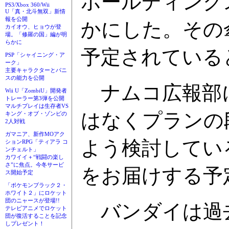
ホールディング
PS3/Xbox 360/Wii
U「真・北斗無双」新情
報を公開
かにした。その
カイオウ、ヒョウが登
場。「修羅の国」編が明
らかに
予定されている
PSP「シャイニング・ア
ーク」
主要キャラクターとパニ
スの能力を公開
ナムコ広報部に
Wii U「ZombiU」開発者
トレーラー第3弾を公開
マルチプレイは生存者VS
はなくプランの
キング・オブ・ゾンビの
2人対戦
ガマニア、新作MOアク
よう検討してい
ションRPG「ティアラ コ
ンチェルト」
カワイイ＋“戦闘の楽し
さ”に焦点。今冬サービ
をお届けする予
ス開始予定
「ポケモンブラック２・
ホワイト２」にロケット
団のニャースが登場!!
バンダイは過去
テレビアニメでロケット
団が復活することを記念
しプレゼント！