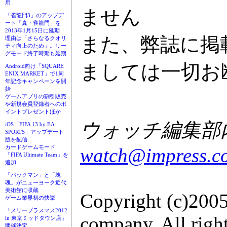
用
ません
「雀龍門3」のアップデ
ート「真・雀龍門」を
2013年1月15日に延期
また、弊誌に掲
理由は「さらなるクオリ
ティ向上のため」。リー
グモード終了時期も延期
ましては一切お
Android向け「SQUARE
ENIX MARKET」で1周
年記念キャンペーンを開
始
ゲームアプリの割引販売
や新規会員登録者へのポ
イントプレゼントほか
ウォッチ編集部内G
iOS「FIFA 13 by EA
SPORTS」アップデート
版を配信
カードゲームモード
watch@impress.co
「FIFA Ultimate Team」を
追加
「パックマン」と「塊
魂」がニューヨーク近代
美術館に収蔵
Copyright (c)2005
ゲーム業界初の快挙
「メリープラスマス2012
company. All right
in 東京ミッドタウン店」
開催決定