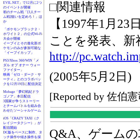
□関連情報
EVIL.NET」で12月に2つ
のイベントが開催
初のチーム戦「[3人チー
ム戦]狙いを定めろ！」ほ
【1997年1月
か
「ポケモンブラック２・
ホワイト２」の公式Wi-Fi
ことを発表、新社
大会が開催
イーブイとその進化形ポ
ケモンのみが参加可能な
http://pc.watch.i
「イーブイカップ」
PS3/Xbox 360/WIN「メ
ダル オブ オナー ウォー
ファイター」
(2005年5月2日)
映画「ゼロ・ダーク・サ
ーティ」とのコラボパッ
クを12月19日に配信決定
Mobage「夢幻戦紀ドラ
[Reported by 佐伯
ゴノア」本日配信
3国家が争うストーリー
とチームバトルを組み合
わせたソーシャルゲーム
iOS「CRAZY TAXI（ク
レイジータクシー）」が
配信開始
Q&A、ゲーム
DC版をベースに制作、タ
ッチ操作や傾き操作を採