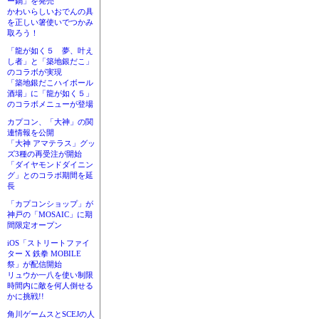
ー鍋」を発売
かわいらしいおでんの具
を正しい箸使いでつかみ
取ろう！
「龍が如く５ 夢、叶え
し者」と「築地銀だこ」
のコラボが実現
「築地銀だこハイボール
酒場」に「龍が如く５」
のコラボメニューが登場
カプコン、「大神」の関
連情報を公開
「大神 アマテラス」グッ
ズ3種の再受注が開始
「ダイヤモンドダイニン
グ」とのコラボ期間を延
長
「カプコンショップ」が
神戸の「MOSAIC」に期
間限定オープン
iOS「ストリートファイ
ター X 鉄拳 MOBILE
祭」が配信開始
リュウか一八を使い制限
時間内に敵を何人倒せる
かに挑戦!!
角川ゲームスとSCEJの人