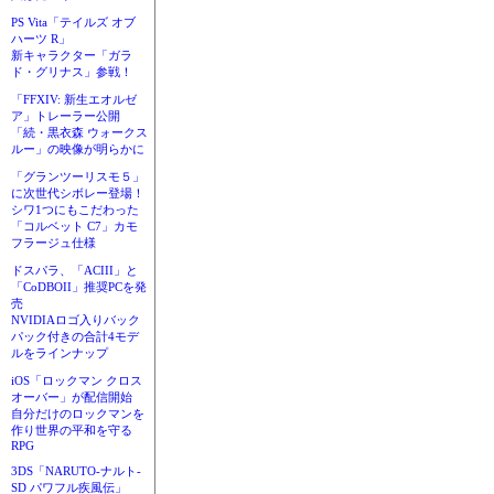
PS Vita「テイルズ オブ
ハーツ R」
新キャラクター「ガラ
ド・グリナス」参戦！
「FFXIV: 新生エオルゼ
ア」トレーラー公開
「続・黒衣森 ウォークス
ルー」の映像が明らかに
「グランツーリスモ５」
に次世代シボレー登場！
シワ1つにもこだわった
「コルベット C7」カモ
フラージュ仕様
ドスパラ、「ACIII」と
「CoDBOII」推奨PCを発
売
NVIDIAロゴ入りバック
パック付きの合計4モデ
ルをラインナップ
iOS「ロックマン クロス
オーバー」が配信開始
自分だけのロックマンを
作り世界の平和を守る
RPG
3DS「NARUTO-ナルト-
SD パワフル疾風伝」