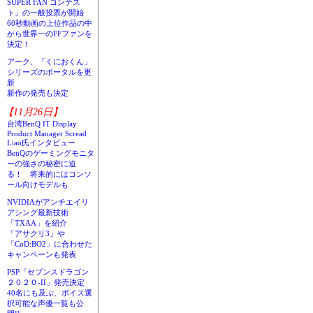
SUPER FAN コンテス
ト」の一般投票が開始
60秒動画の上位作品の中
から世界一のFFファンを
決定！
アーク、「くにおくん」
シリーズのポータルを更
新
新作の発売も決定
【11月26日】
台湾BenQ IT Display
Product Manager Scread
Liao氏インタビュー
BenQのゲーミングモニタ
ーの強さの秘密に迫
る！ 将来的にはコンソ
ール向けモデルも
NVIDIAがアンチエイリ
アシング最新技術
「TXAA」を紹介
「アサクリ3」や
「CoD:BO2」に合わせた
キャンペーンも発表
PSP「セブンスドラゴン
２０２０-II」発売決定
40名にも及ぶ、ボイス選
択可能な声優一覧も公