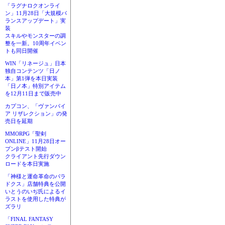
「ラグナロクオンライ
ン」11月28日「大規模バ
ランスアップデート」実
装
スキルやモンスターの調
整を一新。10周年イベン
トも同日開催
WIN「リネージュ」日本
独自コンテンツ「日ノ
本」第1弾を本日実装
「日ノ本」特別アイテム
を12月11日まで販売中
カプコン、「ヴァンパイ
ア リザレクション」の発
売日を延期
MMORPG「聖剣
ONLINE」11月28日オー
プンβテスト開始
クライアント先行ダウン
ロードを本日実施
「神様と運命革命のパラ
ドクス」店舗特典を公開
いとうのいぢ氏によるイ
ラストを使用した特典が
ズラリ
「FINAL FANTASY