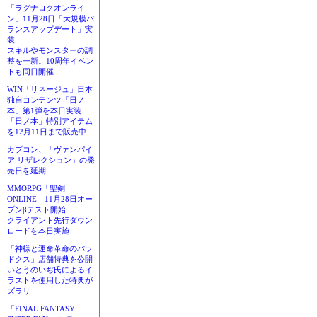
「ラグナロクオンライ
ン」11月28日「大規模バ
ランスアップデート」実
装
スキルやモンスターの調
整を一新。10周年イベン
トも同日開催
WIN「リネージュ」日本
独自コンテンツ「日ノ
本」第1弾を本日実装
「日ノ本」特別アイテム
を12月11日まで販売中
カプコン、「ヴァンパイ
ア リザレクション」の発
売日を延期
MMORPG「聖剣
ONLINE」11月28日オー
プンβテスト開始
クライアント先行ダウン
ロードを本日実施
「神様と運命革命のパラ
ドクス」店舗特典を公開
いとうのいぢ氏によるイ
ラストを使用した特典が
ズラリ
「FINAL FANTASY