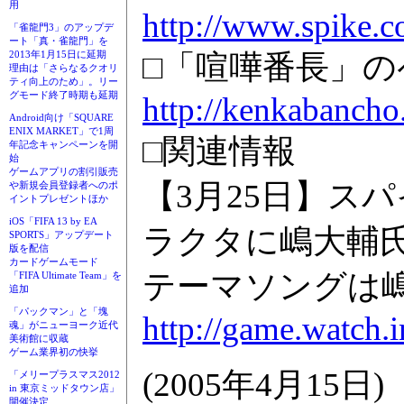
用
http://www.spike.co
「雀龍門3」のアップデ
ート「真・雀龍門」を
□「喧嘩番長」の
2013年1月15日に延期
理由は「さらなるクオリ
ティ向上のため」。リー
グモード終了時期も延期
http://kenkabancho
Android向け「SQUARE
ENIX MARKET」で1周
□関連情報
年記念キャンペーンを開
始
ゲームアプリの割引販売
【3月25日】ス
や新規会員登録者へのポ
イントプレゼントほか
iOS「FIFA 13 by EA
ラクタに嶋大輔
SPORTS」アップデート
版を配信
カードゲームモード
テーマソングは
「FIFA Ultimate Team」を
追加
「パックマン」と「塊
http://game.watch.
魂」がニューヨーク近代
美術館に収蔵
ゲーム業界初の快挙
(2005年4月15日)
「メリープラスマス2012
in 東京ミッドタウン店」
開催決定