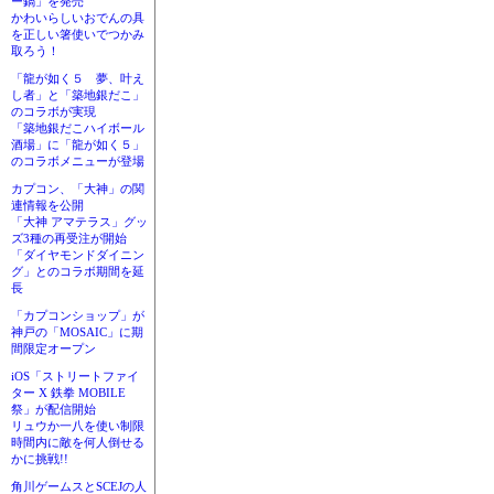
ー鍋」を発売
かわいらしいおでんの具
を正しい箸使いでつかみ
取ろう！
「龍が如く５ 夢、叶え
し者」と「築地銀だこ」
のコラボが実現
「築地銀だこハイボール
酒場」に「龍が如く５」
のコラボメニューが登場
カプコン、「大神」の関
連情報を公開
「大神 アマテラス」グッ
ズ3種の再受注が開始
「ダイヤモンドダイニン
グ」とのコラボ期間を延
長
「カプコンショップ」が
神戸の「MOSAIC」に期
間限定オープン
iOS「ストリートファイ
ター X 鉄拳 MOBILE
祭」が配信開始
リュウか一八を使い制限
時間内に敵を何人倒せる
かに挑戦!!
角川ゲームスとSCEJの人