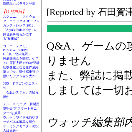
新商品もズラリと登場！
[Reported by 石田賀
【11月29日】
スクエニ、「スクウェ
ア・エニックス オープン
カンファレンス 2012」
「Agni's Philosophy」の
舞台裏を明らかにす
る“技術編”
Q&A、ゲーム
コーエーテクモ、
PS3/Xbox 360/Wii
U「真・北斗無双」
りません
完成発表会を開催。ゲス
トに原哲夫氏やV6が登場
初映像化となる原作最終
また、弊誌に掲
章までを、爽快感重視で
描いたアクション大作！
3DS「ドラゴンクエスト
しましては一切
VII」
「石版システム」の続報
ほか
デル、PCモニター新製品
説明会で“スマートモニ
ター”を披露
ウルトラワイド液晶やタ
ウォッチ編集部内GA
ッチパネル液晶を紹介、
ゲーミングモニターの投
入は見送り