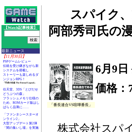
スパイク、
阿部秀司氏の漫
【Watch記事検索】
最新ニュース
【11月30日】
PSPゲームレビュー
6月9日
伝統を受け継ぎながら新
システムを搭載し
ストーリーも楽しめるダ
ンジョンRPG！
「円卓の生徒 The Eternal Legend」
価格：7
任天堂、3DS「とびだせ
どうぶつの森」
フラッシュメモリ仕様の
ため、ROMカード版はし
「番長連合VS喧嘩番長」
ばらく品薄に……
「ファンタシースターオ
ンライン2」
大型アップデート第2弾
株式会社スパイ
「闇の集いし場」を実施