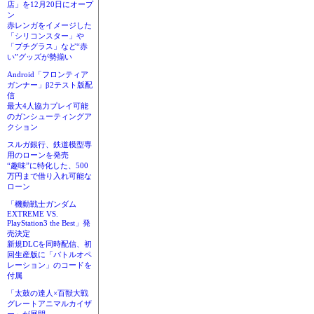
店」を12月20日にオープ
ン
赤レンガをイメージした
「シリコンスター」や
「プチグラス」など“赤
い”グッズが勢揃い
Android「フロンティア
ガンナー」β2テスト版配
信
最大4人協力プレイ可能
のガンシューティングア
クション
スルガ銀行、鉄道模型専
用のローンを発売
“趣味”に特化した、500
万円まで借り入れ可能な
ローン
「機動戦士ガンダム
EXTREME VS.
PlayStation3 the Best」発
売決定
新規DLCを同時配信、初
回生産版に「バトルオペ
レーション」のコードを
付属
「太鼓の達人×百獣大戦
グレートアニマルカイザ