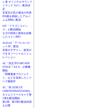
し者 オリジナルサウンド
トラック Vol.1」配信決
定
氷室京介氏の過去の代表
作6曲を収録したアルバ
ムも同時に配信
iOS「ドラゴンコイン
ズ」が配信開始
セガの技術と叡知を結集
したコインRPG
Android「アパレルパレ
ットSP」配信
衣装のデザイン、販売が
できるソーシャルシミュ
レーション
AC「頭文字D ARCADE
STAGE 7 AA X」が稼働
開始
「関東最速プロジェク
ト」などを追加したシリ
ーズ最新作
AC「BLAZBLUE
CHRONOPHANTASMA」
タイムリリースキャラ第
1弾を配信開始
第2弾、第3弾の配信内容
も公開