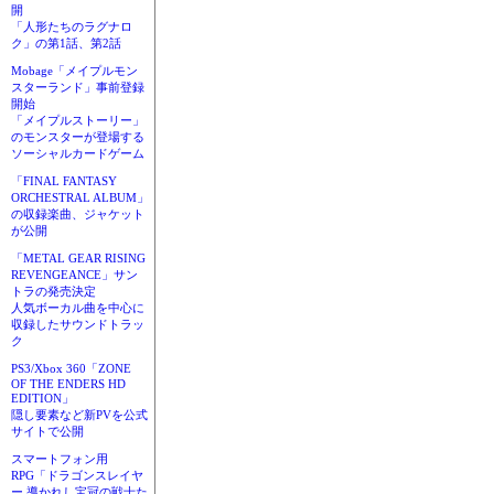
開
「人形たちのラグナロ
ク」の第1話、第2話
Mobage「メイプルモン
スターランド」事前登録
開始
「メイプルストーリー」
のモンスターが登場する
ソーシャルカードゲーム
「FINAL FANTASY
ORCHESTRAL ALBUM」
の収録楽曲、ジャケット
が公開
「METAL GEAR RISING
REVENGEANCE」サン
トラの発売決定
人気ボーカル曲を中心に
収録したサウンドトラッ
ク
PS3/Xbox 360「ZONE
OF THE ENDERS HD
EDITION」
隠し要素など新PVを公式
サイトで公開
スマートフォン用
RPG「ドラゴンスレイヤ
ー 導かれし宝冠の戦士た