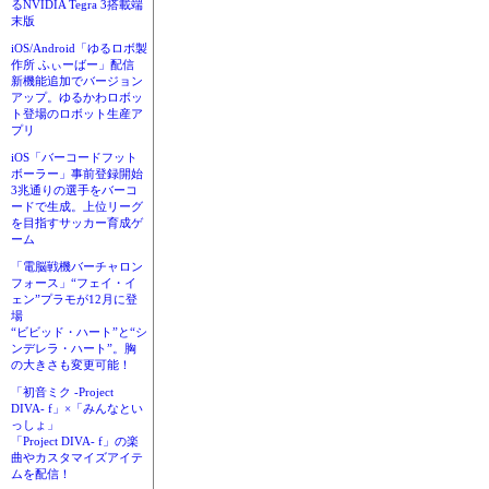
るNVIDIA Tegra 3搭載端
末版
iOS/Android「ゆるロボ製
作所 ふぃーばー」配信
新機能追加でバージョン
アップ。ゆるかわロボッ
ト登場のロボット生産ア
プリ
iOS「バーコードフット
ボーラー」事前登録開始
3兆通りの選手をバーコ
ードで生成。上位リーグ
を目指すサッカー育成ゲ
ーム
「電脳戦機バーチャロン
フォース」“フェイ・イ
ェン”プラモが12月に登
場
“ビビッド・ハート”と“シ
ンデレラ・ハート”。胸
の大きさも変更可能！
「初音ミク -Project
DIVA- f」×「みんなとい
っしょ」
「Project DIVA- f」の楽
曲やカスタマイズアイテ
ムを配信！