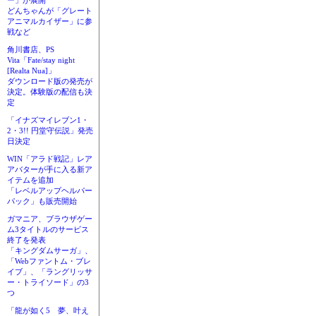
ー」が展開
どんちゃんが「グレート
アニマルカイザー」に参
戦など
角川書店、PS
Vita「Fate/stay night
[Realta Nua]」
ダウンロード版の発売が
決定。体験版の配信も決
定
「イナズマイレブン1・
2・3!! 円堂守伝説」発売
日決定
WIN「アラド戦記」レア
アバターが手に入る新ア
イテムを追加
「レベルアップヘルパー
パック」も販売開始
ガマニア、ブラウザゲー
ム3タイトルのサービス
終了を発表
「キングダムサーガ」、
「Webファントム・ブレ
イブ」、「ラングリッサ
ー・トライソード」の3
つ
「龍が如く5 夢、叶え