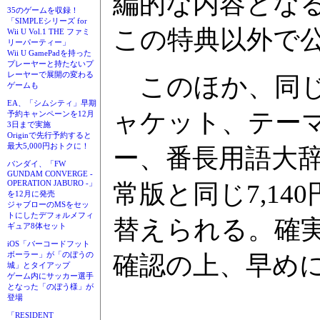
編的な内容となる
35のゲームを収録！
「SIMPLEシリーズ for
この特典以外で
Wii U Vol.1 THE ファミ
リーパーティー」
Wii U GamePadを持った
プレーヤーと持たないプ
レーヤーで展開の変わる
このほか、同じ
ゲームも
EA、「シムシティ」早期
ャケット、テー
予約キャンペーンを12月
3日まで実施
Originで先行予約すると
最大5,000円おトクに！
ー、番長用語大
バンダイ、「FW
GUNDAM CONVERGE -
OPERATION JABURO -」
常版と同じ7,1
を12月に発売
ジャブローのMSをセッ
トにしたデフォルメフィ
替えられる。確
ギュア8体セット
iOS「バーコードフット
ボーラー」が「のぼうの
確認の上、早め
城」とタイアップ
ゲーム内にサッカー選手
となった「のぼう様」が
登場
「RESIDENT