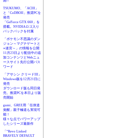
開!!
TSUKUMO、「ACIII」
と「CoDBOII」推奨PCを
発売
「GeForce GTX 660」を
搭載。NVIDIAロゴ入り
バックパックを付属
「ポケモン不思議のダン
ジョン～マグナゲートと
∞迷宮～」の情報を公開
11月23日より配信中の追
加コンテンツとWebニュ
ースサイト先行公開パス
ワード
「アサシン クリードIII」
Windows版を12月21日に
発売
ダウンロード版も同日発
売。推奨PCを本日より販
売開始
gumi、GREE用「任侠道
覚醒」親子極道も実現可
能！
様々な点でパワーアップ
したシリーズ最新作
「“Revo Linked
BRAVELY DEFAULT