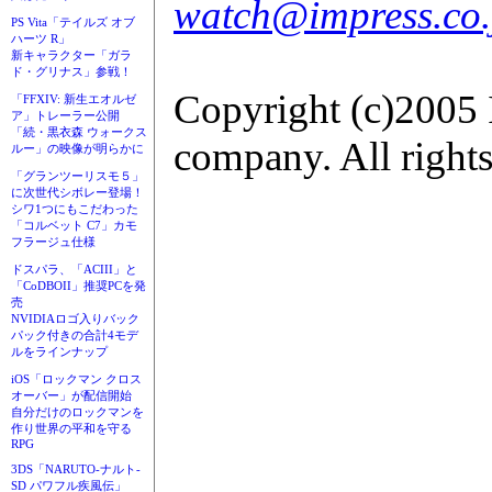
watch@impress.co.
PS Vita「テイルズ オブ
ハーツ R」
新キャラクター「ガラ
ド・グリナス」参戦！
Copyright (c)2005 
「FFXIV: 新生エオルゼ
ア」トレーラー公開
「続・黒衣森 ウォークス
company. All rights
ルー」の映像が明らかに
「グランツーリスモ５」
に次世代シボレー登場！
シワ1つにもこだわった
「コルベット C7」カモ
フラージュ仕様
ドスパラ、「ACIII」と
「CoDBOII」推奨PCを発
売
NVIDIAロゴ入りバック
パック付きの合計4モデ
ルをラインナップ
iOS「ロックマン クロス
オーバー」が配信開始
自分だけのロックマンを
作り世界の平和を守る
RPG
3DS「NARUTO-ナルト-
SD パワフル疾風伝」