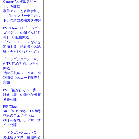
Concert”in 横浜アリー
ナ」を開催
豪華ゲストも多数参加し
「ブレイブリーデフォル
ト」の楽曲の魅力を満喫
PS3/Xbox 360「ドラゴン
ズドグマ」のDLCを12月
4日より配信開始
「ハードモード」などを
追加する「求道者への試
練・チャレンジパック」
「ドラゴンクエストX」
がTSUTAYAでレンタル
開始
7泊8日無料レンタル、特
別価格でのコード販売を
実施
PS3「龍が如く５ 夢、
叶えし者」の新たな出演
者を公開
PS3/Xbox
360「STEINS;GATE 線形
拘束のフェノグラム」
制作を発表。ティザーサ
イト公開
「ドラゴンクエストX」
の連続クエスト情報を公