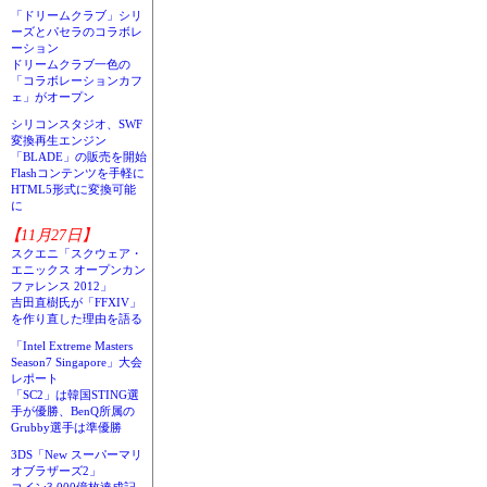
「ドリームクラブ」シリ
ーズとパセラのコラボレ
ーション
ドリームクラブ一色の
「コラボレーションカフ
ェ」がオープン
シリコンスタジオ、SWF
変換再生エンジン
「BLADE」の販売を開始
Flashコンテンツを手軽に
HTML5形式に変換可能
に
【11月27日】
スクエニ「スクウェア・
エニックス オープンカン
ファレンス 2012」
吉田直樹氏が「FFXIV」
を作り直した理由を語る
「Intel Extreme Masters
Season7 Singapore」大会
レポート
「SC2」は韓国STING選
手が優勝、BenQ所属の
Grubby選手は準優勝
3DS「New スーパーマリ
オブラザーズ2」