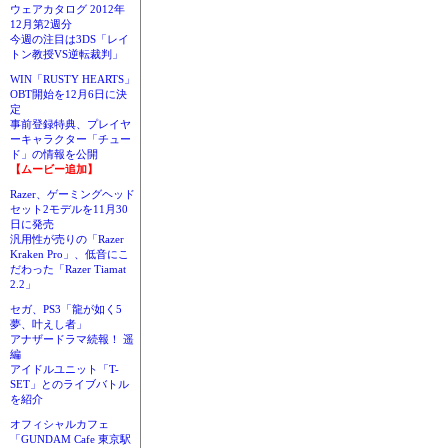
ウェアカタログ 2012年
12月第2週分
今週の注目は3DS「レイ
トン教授VS逆転裁判」
WIN「RUSTY HEARTS」
OBT開始を12月6日に決
定
事前登録特典、プレイヤ
ーキャラクター「チュー
ド」の情報を公開
【ムービー追加】
Razer、ゲーミングヘッド
セット2モデルを11月30
日に発売
汎用性が売りの「Razer
Kraken Pro」、低音にこ
だわった「Razer Tiamat
2.2」
セガ、PS3「龍が如く5
夢、叶えし者」
アナザードラマ続報！ 遥
編
アイドルユニット「T-
SET」とのライブバトル
を紹介
オフィシャルカフェ
「GUNDAM Cafe 東京駅