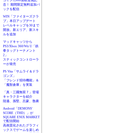
コイン3,000億枚達成記
念！ 期間限定無料追加パ
ックを配信
WIN「ファイターズクラ
ブ」本日アップデート
レベルキャップを30まで
開放。新エリア、新スキ
ルを追加
マッドキャッツから
PS3/Xbox 360/Wii U「鉄
拳タッグトーナメント
2」
スティックコントローラ
ーが発売
PS Vita「サムライ＆ドラ
ゴンズ」
「フレンド招待機能」＆
「魔獣倉庫」を実装
「真・三國無双７」登場
キャラクターを紹介
陸遜、孫堅、呂蒙、魯粛
Android「DEMONS'
SCORE（THD）」が
SQUARE ENIX MARKET
で配信開始
高画質化されたグラフィ
ックスでゲームを楽しめ