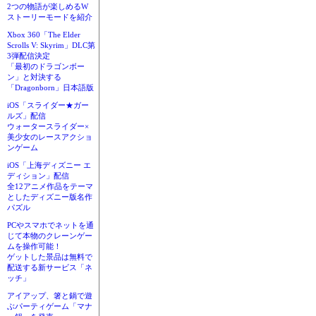
2つの物語が楽しめるW
ストーリーモードを紹介
Xbox 360「The Elder
Scrolls V: Skyrim」DLC第
3弾配信決定
「最初のドラゴンボー
ン」と対決する
「Dragonborn」日本語版
iOS「スライダー★ガー
ルズ」配信
ウォータースライダー×
美少女のレースアクショ
ンゲーム
iOS「上海ディズニー エ
ディション」配信
全12アニメ作品をテーマ
としたディズニー版名作
パズル
PCやスマホでネットを通
じて本物のクレーンゲー
ムを操作可能！
ゲットした景品は無料で
配送する新サービス「ネ
ッチ」
アイアップ、箸と鍋で遊
ぶパーティゲーム「マナ