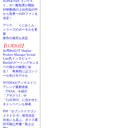
SUPER FAN コンテス
ト」の一般投票が開始
60秒動画の上位作品の中
から世界一のFFファンを
決定！
アーク、「くにおくん」
シリーズのポータルを更
新
新作の発売も決定
【11月26日】
台湾BenQ IT Display
Product Manager Scread
Liao氏インタビュー
BenQのゲーミングモニタ
ーの強さの秘密に迫
る！ 将来的にはコンソ
ール向けモデルも
NVIDIAがアンチエイリ
アシング最新技術
「TXAA」を紹介
「アサクリ3」や
「CoD:BO2」に合わせた
キャンペーンも発表
PSP「セブンスドラゴン
２０２０-II」発売決定
40名にも及ぶ、ボイス選
択可能な声優一覧も公