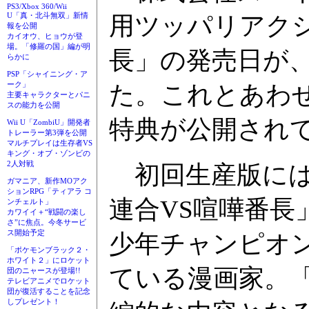
PS3/Xbox 360/Wii
U「真・北斗無双」新情
用ツッパリアク
報を公開
カイオウ、ヒョウが登
場。「修羅の国」編が明
長」の発売日が、
らかに
PSP「シャイニング・ア
ーク」
た。これとあわ
主要キャラクターとパニ
スの能力を公開
特典が公開され
Wii U「ZombiU」開発者
トレーラー第3弾を公開
マルチプレイは生存者VS
キング・オブ・ゾンビの
2人対戦
初回生産版には
ガマニア、新作MOアク
ションRPG「ティアラ コ
連合VS喧嘩番長
ンチェルト」
カワイイ＋“戦闘の楽し
さ”に焦点。今冬サービ
ス開始予定
少年チャンピオ
「ポケモンブラック２・
ホワイト２」にロケット
ている漫画家。「
団のニャースが登場!!
テレビアニメでロケット
団が復活することを記念
しプレゼント！