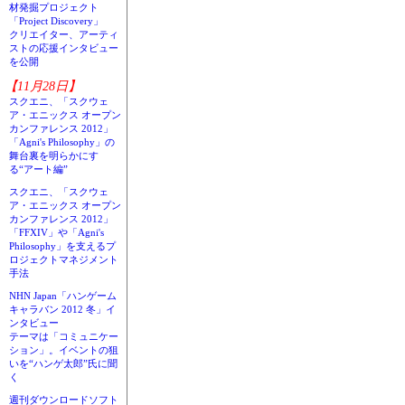
材発掘プロジェクト
「Project Discovery」
クリエイター、アーティ
ストの応援インタビュー
を公開
【11月28日】
スクエニ、「スクウェ
ア・エニックス オープン
カンファレンス 2012」
「Agni's Philosophy」の
舞台裏を明らかにす
る“アート編”
スクエニ、「スクウェ
ア・エニックス オープン
カンファレンス 2012」
「FFXIV」や「Agni's
Philosophy」を支えるプ
ロジェクトマネジメント
手法
NHN Japan「ハンゲーム
キャラバン 2012 冬」イ
ンタビュー
テーマは「コミュニケー
ション」。イベントの狙
いを“ハンゲ太郎”氏に聞
く
週刊ダウンロードソフト