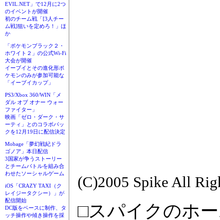
EVIL.NET」で12月に2つ
のイベントが開催
初のチーム戦「[3人チー
ム戦]狙いを定めろ！」ほ
か
「ポケモンブラック２・
ホワイト２」の公式Wi-Fi
大会が開催
イーブイとその進化形ポ
ケモンのみが参加可能な
「イーブイカップ」
PS3/Xbox 360/WIN「メ
ダル オブ オナー ウォー
ファイター」
映画「ゼロ・ダーク・サ
ーティ」とのコラボパッ
クを12月19日に配信決定
Mobage「夢幻戦紀ドラ
ゴノア」本日配信
3国家が争うストーリー
とチームバトルを組み合
わせたソーシャルゲーム
(C)2005 Spike All Rig
iOS「CRAZY TAXI（ク
レイジータクシー）」が
配信開始
□スパイクのホ
DC版をベースに制作、タ
ッチ操作や傾き操作を採