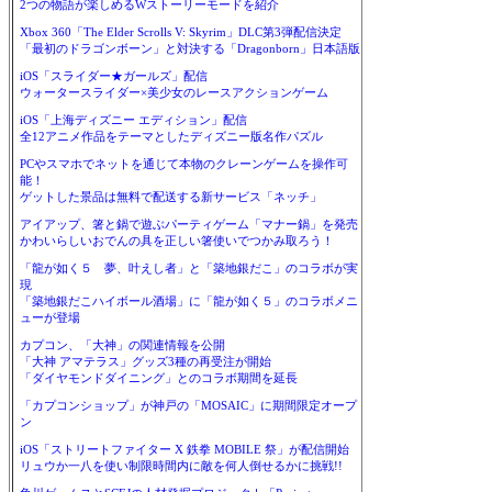
2つの物語が楽しめるWストーリーモードを紹介
Xbox 360「The Elder Scrolls V: Skyrim」DLC第3弾配信決定
「最初のドラゴンボーン」と対決する「Dragonborn」日本語版
iOS「スライダー★ガールズ」配信
ウォータースライダー×美少女のレースアクションゲーム
iOS「上海ディズニー エディション」配信
全12アニメ作品をテーマとしたディズニー版名作パズル
PCやスマホでネットを通じて本物のクレーンゲームを操作可
能！
ゲットした景品は無料で配送する新サービス「ネッチ」
アイアップ、箸と鍋で遊ぶパーティゲーム「マナー鍋」を発売
かわいらしいおでんの具を正しい箸使いでつかみ取ろう！
「龍が如く５ 夢、叶えし者」と「築地銀だこ」のコラボが実
現
「築地銀だこハイボール酒場」に「龍が如く５」のコラボメニ
ューが登場
カプコン、「大神」の関連情報を公開
「大神 アマテラス」グッズ3種の再受注が開始
「ダイヤモンドダイニング」とのコラボ期間を延長
「カプコンショップ」が神戸の「MOSAIC」に期間限定オープ
ン
iOS「ストリートファイター X 鉄拳 MOBILE 祭」が配信開始
リュウか一八を使い制限時間内に敵を何人倒せるかに挑戦!!