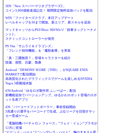
3DS「New スーパーマリオブラザーズ2」
コイン3,000億枚達成記念！ 期間限定無料追加パックを配信
WIN「ファイターズクラブ」本日アップデート
レベルキャップを30まで開放。新エリア、新スキルを追加
マッドキャッツからPS3/Xbox 360/Wii U「鉄拳タッグトーナメ
ント2」
スティックコントローラーが発売
PS Vita「サムライ＆ドラゴンズ」
「フレンド招待機能」＆「魔獣倉庫」を実装
「真・三國無双７」登場キャラクターを紹介
陸遜、孫堅、呂蒙、魯粛
Android「DEMONS' SCORE（THD）」がSQUARE ENIX
MARKETで配信開始
高画質化されたグラフィックスでゲームを楽しめるNVIDIA
Tegra 3搭載端末版
iOS/Android「ゆるロボ製作所 ふぃーばー」配信
新機能追加でバージョンアップ。ゆるかわロボット登場のロボ
ット生産アプリ
iOS「バーコードフットボーラー」事前登録開始
3兆通りの選手をバーコードで生成。上位リーグを目指すサッ
カー育成ゲーム
「電脳戦機バーチャロン フォース」“フェイ・イェン”プラモが
12月に登場
“ビビッド・ハート”と“シンデレラ・ハート”。胸の大きさも変