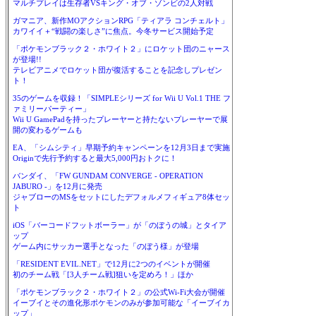
マルチプレイは生存者VSキング・オブ・ゾンビの2人対戦
ガマニア、新作MOアクションRPG「ティアラ コンチェルト」
カワイイ＋“戦闘の楽しさ”に焦点。今冬サービス開始予定
「ポケモンブラック２・ホワイト２」にロケット団のニャース
が登場!!
テレビアニメでロケット団が復活することを記念しプレゼン
ト！
35のゲームを収録！「SIMPLEシリーズ for Wii U Vol.1 THE フ
ァミリーパーティー」
Wii U GamePadを持ったプレーヤーと持たないプレーヤーで展
開の変わるゲームも
EA、「シムシティ」早期予約キャンペーンを12月3日まで実施
Originで先行予約すると最大5,000円おトクに！
バンダイ、「FW GUNDAM CONVERGE - OPERATION
JABURO -」を12月に発売
ジャブローのMSをセットにしたデフォルメフィギュア8体セッ
ト
iOS「バーコードフットボーラー」が「のぼうの城」とタイア
ップ
ゲーム内にサッカー選手となった「のぼう様」が登場
「RESIDENT EVIL.NET」で12月に2つのイベントが開催
初のチーム戦「[3人チーム戦]狙いを定めろ！」ほか
「ポケモンブラック２・ホワイト２」の公式Wi-Fi大会が開催
イーブイとその進化形ポケモンのみが参加可能な「イーブイカ
ップ」