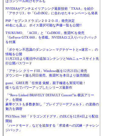
はコンソール向けモデルも
NVIDIAがアンチエイリアシング最新技術「TXAA」を紹介
「アサクリ3」や「CoD:BO2」に合わせたキャンペーンも発表
PSP「セブンスドラゴン２０２０-II」発売決定
40名にも及ぶ、ボイス選択可能な声優一覧も公開!!
TSUKUMO、「ACIII」と「CoDBOII」推奨PCを発売
「GeForce GTX 660」を搭載。NVIDIAロゴ入りバックパック
を付属
「ポケモン不思議のダンジョン～マグナゲートと∞迷宮～」の
情報を公開
11月23日より配信中の追加コンテンツとWebニュースサイト先
行公開パスワード
「アサシン クリードIII」Windows版を12月21日に発売
ダウンロード版も同日発売。推奨PCを本日より販売開始
gumi、GREE用「任侠道 覚醒」親子極道も実現可能！
様々な点でパワーアップしたシリーズ最新作
「“Revo Linked BRAVELY DEFAULT Concert”in 横浜アリー
ナ」を開催
豪華ゲストも多数参加し「ブレイブリーデフォルト」の楽曲の
魅力を満喫
PS3/Xbox 360「ドラゴンズドグマ」のDLCを12月4日より配信
開始
「ハードモード」などを追加する「求道者への試練・チャレン
ジパック」