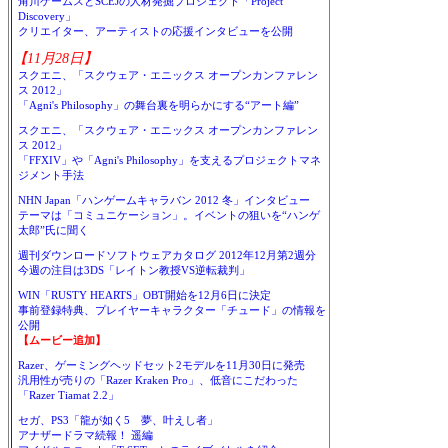
角川ゲームスとSCEJの人材発掘プロジェクト「Project
Discovery」
クリエイター、アーティストの応援インタビューを公開
【11月28日】
スクエニ、「スクウェア・エニックス オープンカンファレン
ス 2012」
「Agni's Philosophy」の舞台裏を明らかにする“アート編”
スクエニ、「スクウェア・エニックス オープンカンファレン
ス 2012」
「FFXIV」や「Agni's Philosophy」を支えるプロジェクトマネ
ジメント手法
NHN Japan「ハンゲームキャラバン 2012 冬」インタビュー
テーマは「コミュニケーション」。イベントの狙いを“ハンゲ
太郎”氏に聞く
週刊ダウンロードソフトウェアカタログ 2012年12月第2週分
今週の注目は3DS「レイトン教授VS逆転裁判」
WIN「RUSTY HEARTS」OBT開始を12月6日に決定
事前登録特典、プレイヤーキャラクター「チュード」の情報を
公開
【ムービー追加】
Razer、ゲーミングヘッドセット2モデルを11月30日に発売
汎用性が売りの「Razer Kraken Pro」、低音にこだわった
「Razer Tiamat 2.2」
セガ、PS3「龍が如く5 夢、叶えし者」
アナザードラマ続報！ 遥編