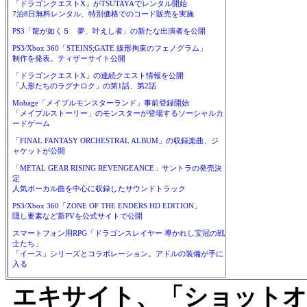
「ドラゴンクエストX」がTSUTAYAでレンタル開始
7泊8日無料レンタル、特別価格でのコード販売を実施
PS3「龍が如く５ 夢、叶えし者」の新たな出演者を公開
PS3/Xbox 360「STEINS;GATE 線形拘束のフェノグラム」
制作を発表。ティザーサイト公開
「ドラゴンクエストX」の連続クエスト情報を公開
「人形たちのラグナロク」の第1話、第2話
Mobage「メイプルモンスターランド」事前登録開始
「メイプルストーリー」のモンスターが登場するソーシャルカ
ードゲーム
「FINAL FANTASY ORCHESTRAL ALBUM」の収録楽曲、ジ
ャケットが公開
「METAL GEAR RISING REVENGEANCE」サントラの発売決
定
人気ボーカル曲を中心に収録したサウンドトラック
PS3/Xbox 360「ZONE OF THE ENDERS HD EDITION」
隠し要素など新PVを公式サイトで公開
スマートフォン用RPG「ドラゴンスレイヤー 導かれし宝冠の戦
士たち」
「イース」シリーズとコラボレーション。アドルの装備が手に
入る
エキサイト、「ショットオン