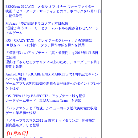
PS3/Xbox 360/WIN「メダル オブ オナー ウォーファイター」
映画「ゼロ・ダーク・サーティ」とのコラボパックを12月19日
に配信決定
Mobage「夢幻戦紀ドラゴノア」本日配信
3国家が争うストーリーとチームバトルを組み合わせたソーシ
ャルゲーム
iOS「CRAZY TAXI（クレイジータクシー）」が配信開始
DC版をベースに制作、タッチ操作や傾き操作を採用
「雀龍門3」のアップデート「真・雀龍門」を2013年1月15日
に延期
理由は「さらなるクオリティ向上のため」。リーグモード終了
時期も延期
Android向け「SQUARE ENIX MARKET」で1周年記念キャン
ペーンを開始
ゲームアプリの割引販売や新規会員登録者へのポイントプレゼ
ントほか
iOS「FIFA 13 by EA SPORTS」アップデート版を配信
カードゲームモード「FIFA Ultimate Team」を追加
「パックマン」と「塊魂」がニューヨーク近代美術館に収蔵
ゲーム業界初の快挙
「メリープラスマス2012 in 東京ミッドタウン店」開催決定
新商品もズラリと登場！
【11月29日】