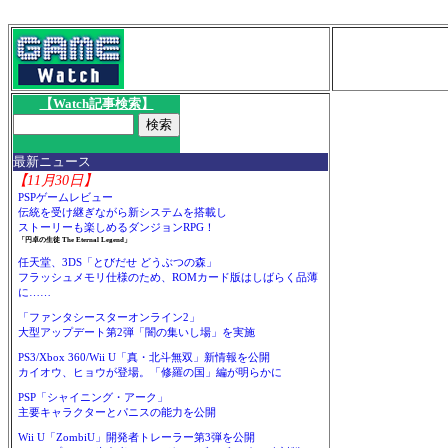
【Watch記事検索】
最新ニュース
【11月30日】
PSPゲームレビュー
伝統を受け継ぎながら新システムを搭載し
ストーリーも楽しめるダンジョンRPG！
「円卓の生徒 The Eternal Legend」
任天堂、3DS「とびだせ どうぶつの森」
フラッシュメモリ仕様のため、ROMカード版はしばらく品薄
に……
「ファンタシースターオンライン2」
大型アップデート第2弾「闇の集いし場」を実施
PS3/Xbox 360/Wii U「真・北斗無双」新情報を公開
カイオウ、ヒョウが登場。「修羅の国」編が明らかに
PSP「シャイニング・アーク」
主要キャラクターとパニスの能力を公開
Wii U「ZombiU」開発者トレーラー第3弾を公開