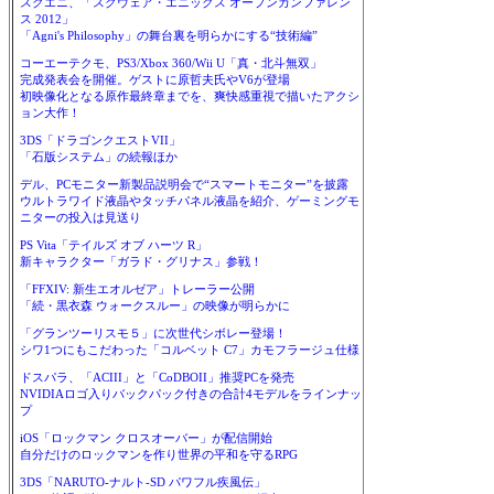
スクエニ、「スクウェア・エニックス オープンカンファレン
ス 2012」
「Agni's Philosophy」の舞台裏を明らかにする“技術編”
コーエーテクモ、PS3/Xbox 360/Wii U「真・北斗無双」
完成発表会を開催。ゲストに原哲夫氏やV6が登場
初映像化となる原作最終章までを、爽快感重視で描いたアクシ
ョン大作！
3DS「ドラゴンクエストVII」
「石版システム」の続報ほか
デル、PCモニター新製品説明会で“スマートモニター”を披露
ウルトラワイド液晶やタッチパネル液晶を紹介、ゲーミングモ
ニターの投入は見送り
PS Vita「テイルズ オブ ハーツ R」
新キャラクター「ガラド・グリナス」参戦！
「FFXIV: 新生エオルゼア」トレーラー公開
「続・黒衣森 ウォークスルー」の映像が明らかに
「グランツーリスモ５」に次世代シボレー登場！
シワ1つにもこだわった「コルベット C7」カモフラージュ仕様
ドスパラ、「ACIII」と「CoDBOII」推奨PCを発売
NVIDIAロゴ入りバックパック付きの合計4モデルをラインナッ
プ
iOS「ロックマン クロスオーバー」が配信開始
自分だけのロックマンを作り世界の平和を守るRPG
3DS「NARUTO-ナルト-SD パワフル疾風伝」