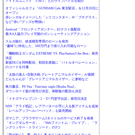
アイドルユニット「T-SET」とのライブバトルを紹介
オフィシャルカフェ「GUNDAM Cafe 東京駅店」を12月20日に
オープン
赤レンガをイメージした「シリコンスター」や「プチグラス」
など“赤い”グッズが勢揃い
Android「フロンティアガンナー」β2テスト版配信
最大4人協力プレイ可能のガンシューティングアクション
スルガ銀行、鉄道模型専用のローンを発売
“趣味”に特化した、500万円まで借り入れ可能なローン
「機動戦士ガンダム EXTREME VS. PlayStation3 the Best」発売
決定
新規DLCを同時配信、初回生産版に「バトルオペレーション」
のコードを付属
「太鼓の達人×百獣大戦 グレートアニマルカイザー」が展開
どんちゃんが「グレートアニマルカイザー」に参戦など
角川書店、PS Vita「Fate/stay night [Realta Nua]」
ダウンロード版の発売が決定。体験版の配信も決定
「イナズマイレブン1・2・3!! 円堂守伝説」発売日決定
WIN「アラド戦記」レアアバターが手に入る新アイテムを追加
「レベルアップヘルパーパック」も販売開始
ガマニア、ブラウザゲーム3タイトルのサービス終了を発表
「キングダムサーガ」、「Webファントム・ブレイブ」、「ラ
ングリッサー・トライソード」の3つ
「龍が如く5 夢、叶えし者 オリジナルサウンドトラック