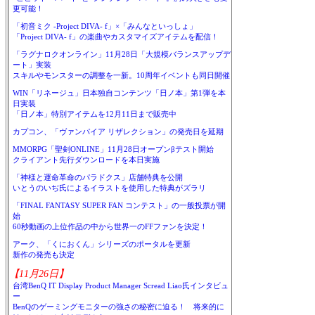
更可能！
「初音ミク -Project DIVA- f」×「みんなといっしょ」
「Project DIVA- f」の楽曲やカスタマイズアイテムを配信！
「ラグナロクオンライン」11月28日「大規模バランスアップデ
ート」実装
スキルやモンスターの調整を一新。10周年イベントも同日開催
WIN「リネージュ」日本独自コンテンツ「日ノ本」第1弾を本
日実装
「日ノ本」特別アイテムを12月11日まで販売中
カプコン、「ヴァンパイア リザレクション」の発売日を延期
MMORPG「聖剣ONLINE」11月28日オープンβテスト開始
クライアント先行ダウンロードを本日実施
「神様と運命革命のパラドクス」店舗特典を公開
いとうのいぢ氏によるイラストを使用した特典がズラリ
「FINAL FANTASY SUPER FAN コンテスト」の一般投票が開
始
60秒動画の上位作品の中から世界一のFFファンを決定！
アーク、「くにおくん」シリーズのポータルを更新
新作の発売も決定
【11月26日】
台湾BenQ IT Display Product Manager Scread Liao氏インタビュ
ー
BenQのゲーミングモニターの強さの秘密に迫る！ 将来的に