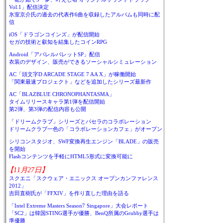
Vol.1」配信決定
氷室京介氏の過去の代表作6曲を収録したアルバムも同時に配
信
iOS「ドラゴンコインズ」が配信開始
セガの技術と叡知を結集したコインRPG
Android「アパレルパレットSP」配信
衣装のデザイン、販売ができるソーシャルシミュレーション
AC「頭文字D ARCADE STAGE 7 AA X」が稼働開始
「関東最速プロジェクト」などを追加したシリーズ最新作
AC「BLAZBLUE CHRONOPHANTASMA」
タイムリリースキャラ第1弾を配信開始
第2弾、第3弾の配信内容も公開
「ドリームクラブ」シリーズとパセラのコラボレーション
ドリームクラブ一色の「コラボレーションカフェ」がオープン
シリコンスタジオ、SWF変換再生エンジン「BLADE」の販売
を開始
Flashコンテンツを手軽にHTML5形式に変換可能に
【11月27日】
スクエニ「スクウェア・エニックス オープンカンファレンス
2012」
吉田直樹氏が「FFXIV」を作り直した理由を語る
「Intel Extreme Masters Season7 Singapore」大会レポート
「SC2」は韓国STING選手が優勝、BenQ所属のGrubby選手は
準優勝