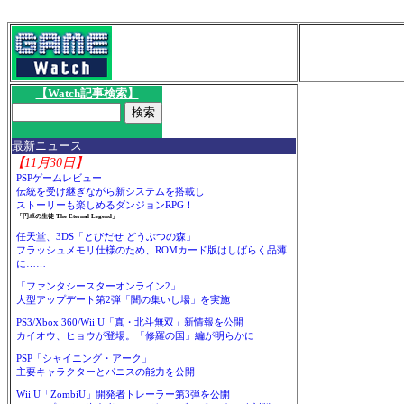
【Watch記事検索】
最新ニュース
【11月30日】
PSPゲームレビュー
伝統を受け継ぎながら新システムを搭載し
ストーリーも楽しめるダンジョンRPG！
「円卓の生徒 The Eternal Legend」
任天堂、3DS「とびだせ どうぶつの森」
フラッシュメモリ仕様のため、ROMカード版はしばらく品薄
に……
「ファンタシースターオンライン2」
大型アップデート第2弾「闇の集いし場」を実施
PS3/Xbox 360/Wii U「真・北斗無双」新情報を公開
カイオウ、ヒョウが登場。「修羅の国」編が明らかに
PSP「シャイニング・アーク」
主要キャラクターとパニスの能力を公開
Wii U「ZombiU」開発者トレーラー第3弾を公開