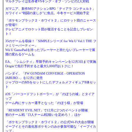
マルチプレイは生存者VSキング・オブ・ゾンビの2人対戦
ガマニア、新作MOアクションRPG「ティアラ コンチェルト」
カワイイ＋“戦闘の楽しさ”に焦点。今冬サービス開始予定
「ポケモンブラック２・ホワイト２」にロケット団のニャース
が登場!!
テレビアニメでロケット団が復活することを記念しプレゼン
ト！
35のゲームを収録！「SIMPLEシリーズ for Wii U Vol.1 THE フ
ァミリーパーティー」
Wii U GamePadを持ったプレーヤーと持たないプレーヤーで展
開の変わるゲームも
EA、「シムシティ」早期予約キャンペーンを12月3日まで実施
Originで先行予約すると最大5,000円おトクに！
バンダイ、「FW GUNDAM CONVERGE - OPERATION
JABURO -」を12月に発売
ジャブローのMSをセットにしたデフォルメフィギュア8体セッ
ト
iOS「バーコードフットボーラー」が「のぼうの城」とタイア
ップ
ゲーム内にサッカー選手となった「のぼう様」が登場
「RESIDENT EVIL.NET」で12月に2つのイベントが開催
初のチーム戦「[3人チーム戦]狙いを定めろ！」ほか
「ポケモンブラック２・ホワイト２」の公式Wi-Fi大会が開催
イーブイとその進化形ポケモンのみが参加可能な「イーブイカ
ップ」