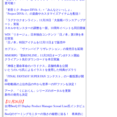
更可能！
「初音ミク -Project DIVA- f」×「みんなといっしょ」
「Project DIVA- f」の楽曲やカスタマイズアイテムを配信！
「ラグナロクオンライン」11月28日「大規模バランスアップデ
ート」実装
スキルやモンスターの調整を一新。10周年イベントも同日開催
WIN「リネージュ」日本独自コンテンツ「日ノ本」第1弾を本
日実装
「日ノ本」特別アイテムを12月11日まで販売中
カプコン、「ヴァンパイア リザレクション」の発売日を延期
MMORPG「聖剣ONLINE」11月28日オープンβテスト開始
クライアント先行ダウンロードを本日実施
「神様と運命革命のパラドクス」店舗特典を公開
いとうのいぢ氏によるイラストを使用した特典がズラリ
「FINAL FANTASY SUPER FAN コンテスト」の一般投票が開
始
60秒動画の上位作品の中から世界一のFFファンを決定！
アーク、「くにおくん」シリーズのポータルを更新
新作の発売も決定
【11月26日】
台湾BenQ IT Display Product Manager Scread Liao氏インタビュ
ー
BenQのゲーミングモニターの強さの秘密に迫る！ 将来的に