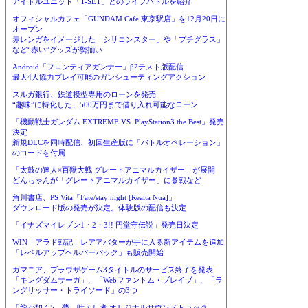
アイドルユニット「T-SET」とのライブバトルを紹介
オフィシャルカフェ「GUNDAM Cafe 東京駅店」を12月20日に
オープン
赤レンガをイメージした「シリコンスター」や「プチグラス」
など“赤い”グッズが勢揃い
Android「フロンティアガンナー」β2テスト版配信
最大4人協力プレイ可能のガンシューティングアクション
スルガ銀行、鉄道模型専用のローンを発売
“趣味”に特化した、500万円まで借り入れ可能なローン
「機動戦士ガンダム EXTREME VS. PlayStation3 the Best」発売
決定
新規DLCを同時配信、初回生産版に「バトルオペレーション」
のコードを付属
「太鼓の達人×百獣大戦 グレートアニマルカイザー」が展開
どんちゃんが「グレートアニマルカイザー」に参戦など
角川書店、PS Vita「Fate/stay night [Realta Nua]」
ダウンロード版の発売が決定。体験版の配信も決定
「イナズマイレブン1・2・3!! 円堂守伝説」発売日決定
WIN「アラド戦記」レアアバターが手に入る新アイテムを追加
「レベルアップヘルパーパック」も販売開始
ガマニア、ブラウザゲーム3タイトルのサービス終了を発表
「キングダムサーガ」、「Webファントム・ブレイブ」、「ラ
ングリッサー・トライソード」の3つ
「龍が如く5 夢、叶えし者 オリジナルサウンドトラック