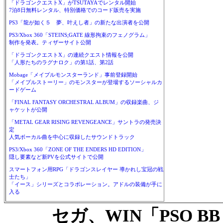
「ドラゴンクエストX」がTSUTAYAでレンタル開始
7泊8日無料レンタル、特別価格でのコード販売を実施
PS3「龍が如く５ 夢、叶えし者」の新たな出演者を公開
PS3/Xbox 360「STEINS;GATE 線形拘束のフェノグラム」
制作を発表。ティザーサイト公開
「ドラゴンクエストX」の連続クエスト情報を公開
「人形たちのラグナロク」の第1話、第2話
Mobage「メイプルモンスターランド」事前登録開始
「メイプルストーリー」のモンスターが登場するソーシャルカ
ードゲーム
「FINAL FANTASY ORCHESTRAL ALBUM」の収録楽曲、ジ
ャケットが公開
「METAL GEAR RISING REVENGEANCE」サントラの発売決
定
人気ボーカル曲を中心に収録したサウンドトラック
PS3/Xbox 360「ZONE OF THE ENDERS HD EDITION」
隠し要素など新PVを公式サイトで公開
スマートフォン用RPG「ドラゴンスレイヤー 導かれし宝冠の戦
士たち」
「イース」シリーズとコラボレーション。アドルの装備が手に
入る
セガ、WIN「PSO B