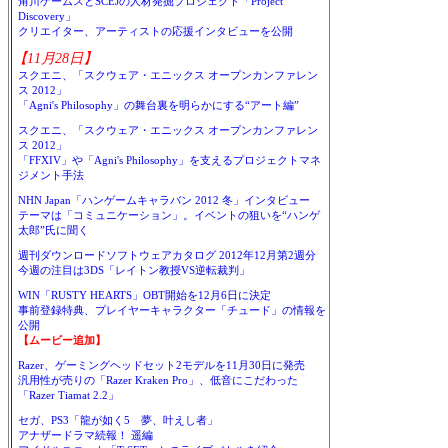
角川ゲームスとSCEJの人材発掘プロジェクト「Project
Discovery」
クリエイター、アーティストの応援インタビューを公開
【11月28日】
スクエニ、「スクウェア・エニックス オープンカンファレン
ス 2012」
「Agni's Philosophy」の舞台裏を明らかにする“アート編”
スクエニ、「スクウェア・エニックス オープンカンファレン
ス 2012」
「FFXIV」や「Agni's Philosophy」を支えるプロジェクトマネ
ジメント手法
NHN Japan「ハンゲームキャラバン 2012 冬」インタビュー
テーマは「コミュニケーション」。イベントの狙いを“ハンゲ
太郎”氏に聞く
週刊ダウンロードソフトウェアカタログ 2012年12月第2週分
今週の注目は3DS「レイトン教授VS逆転裁判」
WIN「RUSTY HEARTS」OBT開始を12月6日に決定
事前登録特典、プレイヤーキャラクター「チュード」の情報を
公開
【ムービー追加】
Razer、ゲーミングヘッドセット2モデルを11月30日に発売
汎用性が売りの「Razer Kraken Pro」、低音にこだわった
「Razer Tiamat 2.2」
セガ、PS3「龍が如く5 夢、叶えし者」
アナザードラマ続報！ 遥編