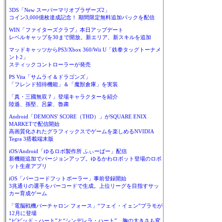
3DS「New スーパーマリオブラザーズ2」
コイン3,000億枚達成記念！ 期間限定無料追加パックを配信
WIN「ファイターズクラブ」本日アップデート
レベルキャップを30まで開放。新エリア、新スキルを追加
マッドキャッツからPS3/Xbox 360/Wii U「鉄拳タッグトーナメ
ント2」
スティックコントローラーが発売
PS Vita「サムライ＆ドラゴンズ」
「フレンド招待機能」＆「魔獣倉庫」を実装
「真・三國無双７」登場キャラクターを紹介
陸遜、孫堅、呂蒙、魯粛
Android「DEMONS' SCORE（THD）」がSQUARE ENIX
MARKETで配信開始
高画質化されたグラフィックスでゲームを楽しめるNVIDIA
Tegra 3搭載端末版
iOS/Android「ゆるロボ製作所 ふぃーばー」配信
新機能追加でバージョンアップ。ゆるかわロボット登場のロボ
ット生産アプリ
iOS「バーコードフットボーラー」事前登録開始
3兆通りの選手をバーコードで生成。上位リーグを目指すサッ
カー育成ゲーム
「電脳戦機バーチャロン フォース」“フェイ・イェン”プラモが
12月に登場
“ビビッド・ハート”と“シンデレラ・ハート”。胸の大きさも変