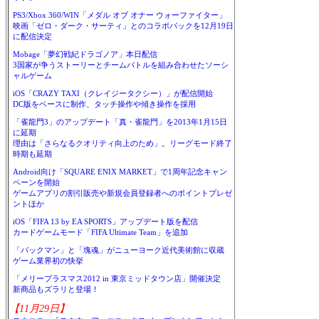
PS3/Xbox 360/WIN「メダル オブ オナー ウォーファイター」
映画「ゼロ・ダーク・サーティ」とのコラボパックを12月19日
に配信決定
Mobage「夢幻戦紀ドラゴノア」本日配信
3国家が争うストーリーとチームバトルを組み合わせたソーシ
ャルゲーム
iOS「CRAZY TAXI（クレイジータクシー）」が配信開始
DC版をベースに制作、タッチ操作や傾き操作を採用
「雀龍門3」のアップデート「真・雀龍門」を2013年1月15日
に延期
理由は「さらなるクオリティ向上のため」。リーグモード終了
時期も延期
Android向け「SQUARE ENIX MARKET」で1周年記念キャン
ペーンを開始
ゲームアプリの割引販売や新規会員登録者へのポイントプレゼ
ントほか
iOS「FIFA 13 by EA SPORTS」アップデート版を配信
カードゲームモード「FIFA Ultimate Team」を追加
「パックマン」と「塊魂」がニューヨーク近代美術館に収蔵
ゲーム業界初の快挙
「メリープラスマス2012 in 東京ミッドタウン店」開催決定
新商品もズラリと登場！
【11月29日】