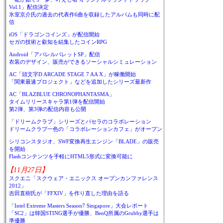
Vol.1」配信決定
氷室京介氏の過去の代表作6曲を収録したアルバムも同時に配
信
iOS「ドラゴンコインズ」が配信開始
セガの技術と叡知を結集したコインRPG
Android「アパレルパレットSP」配信
衣装のデザイン、販売ができるソーシャルシミュレーション
AC「頭文字D ARCADE STAGE 7 AA X」が稼働開始
「関東最速プロジェクト」などを追加したシリーズ最新作
AC「BLAZBLUE CHRONOPHANTASMA」
タイムリリースキャラ第1弾を配信開始
第2弾、第3弾の配信内容も公開
「ドリームクラブ」シリーズとパセラのコラボレーション
ドリームクラブ一色の「コラボレーションカフェ」がオープン
シリコンスタジオ、SWF変換再生エンジン「BLADE」の販売
を開始
Flashコンテンツを手軽にHTML5形式に変換可能に
【11月27日】
スクエニ「スクウェア・エニックス オープンカンファレンス
2012」
吉田直樹氏が「FFXIV」を作り直した理由を語る
「Intel Extreme Masters Season7 Singapore」大会レポート
「SC2」は韓国STING選手が優勝、BenQ所属のGrubby選手は
準優勝