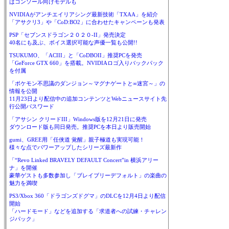
はコンソール向けモデルも
NVIDIAがアンチエイリアシング最新技術「TXAA」を紹介
「アサクリ3」や「CoD:BO2」に合わせたキャンペーンも発表
PSP「セブンスドラゴン２０２０-II」発売決定
40名にも及ぶ、ボイス選択可能な声優一覧も公開!!
TSUKUMO、「ACIII」と「CoDBOII」推奨PCを発売
「GeForce GTX 660」を搭載。NVIDIAロゴ入りバックパック
を付属
「ポケモン不思議のダンジョン～マグナゲートと∞迷宮～」の
情報を公開
11月23日より配信中の追加コンテンツとWebニュースサイト先
行公開パスワード
「アサシン クリードIII」Windows版を12月21日に発売
ダウンロード版も同日発売。推奨PCを本日より販売開始
gumi、GREE用「任侠道 覚醒」親子極道も実現可能！
様々な点でパワーアップしたシリーズ最新作
「“Revo Linked BRAVELY DEFAULT Concert”in 横浜アリー
ナ」を開催
豪華ゲストも多数参加し「ブレイブリーデフォルト」の楽曲の
魅力を満喫
PS3/Xbox 360「ドラゴンズドグマ」のDLCを12月4日より配信
開始
「ハードモード」などを追加する「求道者への試練・チャレン
ジパック」