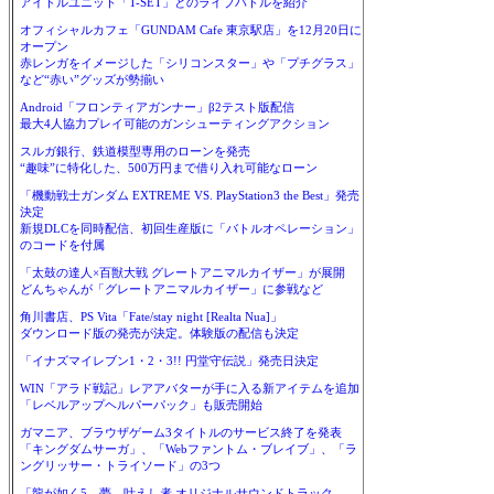
アイドルユニット「T-SET」とのライブバトルを紹介
オフィシャルカフェ「GUNDAM Cafe 東京駅店」を12月20日に
オープン
赤レンガをイメージした「シリコンスター」や「プチグラス」
など“赤い”グッズが勢揃い
Android「フロンティアガンナー」β2テスト版配信
最大4人協力プレイ可能のガンシューティングアクション
スルガ銀行、鉄道模型専用のローンを発売
“趣味”に特化した、500万円まで借り入れ可能なローン
「機動戦士ガンダム EXTREME VS. PlayStation3 the Best」発売
決定
新規DLCを同時配信、初回生産版に「バトルオペレーション」
のコードを付属
「太鼓の達人×百獣大戦 グレートアニマルカイザー」が展開
どんちゃんが「グレートアニマルカイザー」に参戦など
角川書店、PS Vita「Fate/stay night [Realta Nua]」
ダウンロード版の発売が決定。体験版の配信も決定
「イナズマイレブン1・2・3!! 円堂守伝説」発売日決定
WIN「アラド戦記」レアアバターが手に入る新アイテムを追加
「レベルアップヘルパーパック」も販売開始
ガマニア、ブラウザゲーム3タイトルのサービス終了を発表
「キングダムサーガ」、「Webファントム・ブレイブ」、「ラ
ングリッサー・トライソード」の3つ
「龍が如く5 夢、叶えし者 オリジナルサウンドトラック