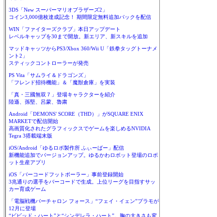
3DS「New スーパーマリオブラザーズ2」
コイン3,000億枚達成記念！ 期間限定無料追加パックを配信
WIN「ファイターズクラブ」本日アップデート
レベルキャップを30まで開放。新エリア、新スキルを追加
マッドキャッツからPS3/Xbox 360/Wii U「鉄拳タッグトーナメ
ント2」
スティックコントローラーが発売
PS Vita「サムライ＆ドラゴンズ」
「フレンド招待機能」＆「魔獣倉庫」を実装
「真・三國無双７」登場キャラクターを紹介
陸遜、孫堅、呂蒙、魯粛
Android「DEMONS' SCORE（THD）」がSQUARE ENIX
MARKETで配信開始
高画質化されたグラフィックスでゲームを楽しめるNVIDIA
Tegra 3搭載端末版
iOS/Android「ゆるロボ製作所 ふぃーばー」配信
新機能追加でバージョンアップ。ゆるかわロボット登場のロボ
ット生産アプリ
iOS「バーコードフットボーラー」事前登録開始
3兆通りの選手をバーコードで生成。上位リーグを目指すサッ
カー育成ゲーム
「電脳戦機バーチャロン フォース」“フェイ・イェン”プラモが
12月に登場
“ビビッド・ハート”と“シンデレラ・ハート”。胸の大きさも変