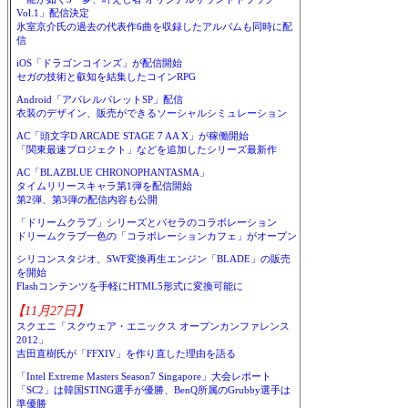
Vol.1」配信決定
氷室京介氏の過去の代表作6曲を収録したアルバムも同時に配
信
iOS「ドラゴンコインズ」が配信開始
セガの技術と叡知を結集したコインRPG
Android「アパレルパレットSP」配信
衣装のデザイン、販売ができるソーシャルシミュレーション
AC「頭文字D ARCADE STAGE 7 AA X」が稼働開始
「関東最速プロジェクト」などを追加したシリーズ最新作
AC「BLAZBLUE CHRONOPHANTASMA」
タイムリリースキャラ第1弾を配信開始
第2弾、第3弾の配信内容も公開
「ドリームクラブ」シリーズとパセラのコラボレーション
ドリームクラブ一色の「コラボレーションカフェ」がオープン
シリコンスタジオ、SWF変換再生エンジン「BLADE」の販売
を開始
Flashコンテンツを手軽にHTML5形式に変換可能に
【11月27日】
スクエニ「スクウェア・エニックス オープンカンファレンス
2012」
吉田直樹氏が「FFXIV」を作り直した理由を語る
「Intel Extreme Masters Season7 Singapore」大会レポート
「SC2」は韓国STING選手が優勝、BenQ所属のGrubby選手は
準優勝