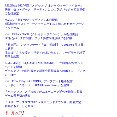
PS3/Xbox 360/WIN「メダル オブ オナー ウォーファイター」
映画「ゼロ・ダーク・サーティ」とのコラボパックを12月19日
に配信決定
Mobage「夢幻戦紀ドラゴノア」本日配信
3国家が争うストーリーとチームバトルを組み合わせたソーシ
ャルゲーム
iOS「CRAZY TAXI（クレイジータクシー）」が配信開始
DC版をベースに制作、タッチ操作や傾き操作を採用
「雀龍門3」のアップデート「真・雀龍門」を2013年1月15日
に延期
理由は「さらなるクオリティ向上のため」。リーグモード終了
時期も延期
Android向け「SQUARE ENIX MARKET」で1周年記念キャン
ペーンを開始
ゲームアプリの割引販売や新規会員登録者へのポイントプレゼ
ントほか
iOS「FIFA 13 by EA SPORTS」アップデート版を配信
カードゲームモード「FIFA Ultimate Team」を追加
「パックマン」と「塊魂」がニューヨーク近代美術館に収蔵
ゲーム業界初の快挙
「メリープラスマス2012 in 東京ミッドタウン店」開催決定
新商品もズラリと登場！
【11月29日】