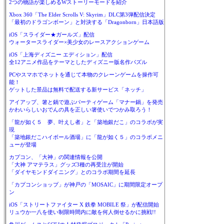
2つの物語が楽しめるWストーリーモードを紹介
Xbox 360「The Elder Scrolls V: Skyrim」DLC第3弾配信決定
「最初のドラゴンボーン」と対決する「Dragonborn」日本語版
iOS「スライダー★ガールズ」配信
ウォータースライダー×美少女のレースアクションゲーム
iOS「上海ディズニー エディション」配信
全12アニメ作品をテーマとしたディズニー版名作パズル
PCやスマホでネットを通じて本物のクレーンゲームを操作可
能！
ゲットした景品は無料で配送する新サービス「ネッチ」
アイアップ、箸と鍋で遊ぶパーティゲーム「マナー鍋」を発売
かわいらしいおでんの具を正しい箸使いでつかみ取ろう！
「龍が如く５ 夢、叶えし者」と「築地銀だこ」のコラボが実
現
「築地銀だこハイボール酒場」に「龍が如く５」のコラボメニ
ューが登場
カプコン、「大神」の関連情報を公開
「大神 アマテラス」グッズ3種の再受注が開始
「ダイヤモンドダイニング」とのコラボ期間を延長
「カプコンショップ」が神戸の「MOSAIC」に期間限定オープ
ン
iOS「ストリートファイター X 鉄拳 MOBILE 祭」が配信開始
リュウか一八を使い制限時間内に敵を何人倒せるかに挑戦!!