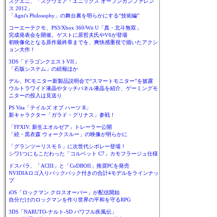
スクエニ、「スクウェア・エニックス オープンカンファレン
ス 2012」
「Agni's Philosophy」の舞台裏を明らかにする“技術編”
コーエーテクモ、PS3/Xbox 360/Wii U「真・北斗無双」
完成発表会を開催。ゲストに原哲夫氏やV6が登場
初映像化となる原作最終章までを、爽快感重視で描いたアクシ
ョン大作！
3DS「ドラゴンクエストVII」
「石版システム」の続報ほか
デル、PCモニター新製品説明会で“スマートモニター”を披露
ウルトラワイド液晶やタッチパネル液晶を紹介、ゲーミングモ
ニターの投入は見送り
PS Vita「テイルズ オブ ハーツ R」
新キャラクター「ガラド・グリナス」参戦！
「FFXIV: 新生エオルゼア」トレーラー公開
「続・黒衣森 ウォークスルー」の映像が明らかに
「グランツーリスモ５」に次世代シボレー登場！
シワ1つにもこだわった「コルベット C7」カモフラージュ仕様
ドスパラ、「ACIII」と「CoDBOII」推奨PCを発売
NVIDIAロゴ入りバックパック付きの合計4モデルをラインナッ
プ
iOS「ロックマン クロスオーバー」が配信開始
自分だけのロックマンを作り世界の平和を守るRPG
3DS「NARUTO-ナルト-SD パワフル疾風伝」