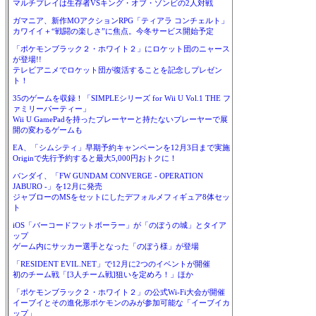
マルチプレイは生存者VSキング・オブ・ゾンビの2人対戦
ガマニア、新作MOアクションRPG「ティアラ コンチェルト」
カワイイ＋“戦闘の楽しさ”に焦点。今冬サービス開始予定
「ポケモンブラック２・ホワイト２」にロケット団のニャース
が登場!!
テレビアニメでロケット団が復活することを記念しプレゼン
ト！
35のゲームを収録！「SIMPLEシリーズ for Wii U Vol.1 THE フ
ァミリーパーティー」
Wii U GamePadを持ったプレーヤーと持たないプレーヤーで展
開の変わるゲームも
EA、「シムシティ」早期予約キャンペーンを12月3日まで実施
Originで先行予約すると最大5,000円おトクに！
バンダイ、「FW GUNDAM CONVERGE - OPERATION
JABURO -」を12月に発売
ジャブローのMSをセットにしたデフォルメフィギュア8体セッ
ト
iOS「バーコードフットボーラー」が「のぼうの城」とタイア
ップ
ゲーム内にサッカー選手となった「のぼう様」が登場
「RESIDENT EVIL.NET」で12月に2つのイベントが開催
初のチーム戦「[3人チーム戦]狙いを定めろ！」ほか
「ポケモンブラック２・ホワイト２」の公式Wi-Fi大会が開催
イーブイとその進化形ポケモンのみが参加可能な「イーブイカ
ップ」