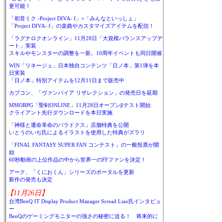
更可能！
「初音ミク -Project DIVA- f」×「みんなといっしょ」
「Project DIVA- f」の楽曲やカスタマイズアイテムを配信！
「ラグナロクオンライン」11月28日「大規模バランスアップデ
ート」実装
スキルやモンスターの調整を一新。10周年イベントも同日開催
WIN「リネージュ」日本独自コンテンツ「日ノ本」第1弾を本
日実装
「日ノ本」特別アイテムを12月11日まで販売中
カプコン、「ヴァンパイア リザレクション」の発売日を延期
MMORPG「聖剣ONLINE」11月28日オープンβテスト開始
クライアント先行ダウンロードを本日実施
「神様と運命革命のパラドクス」店舗特典を公開
いとうのいぢ氏によるイラストを使用した特典がズラリ
「FINAL FANTASY SUPER FAN コンテスト」の一般投票が開
始
60秒動画の上位作品の中から世界一のFFファンを決定！
アーク、「くにおくん」シリーズのポータルを更新
新作の発売も決定
【11月26日】
台湾BenQ IT Display Product Manager Scread Liao氏インタビュ
ー
BenQのゲーミングモニターの強さの秘密に迫る！ 将来的に