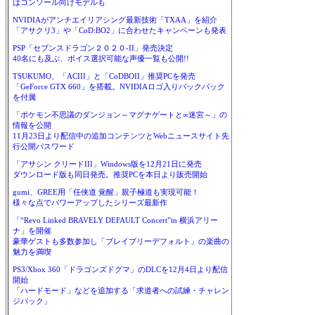
はコンソール向けモデルも
NVIDIAがアンチエイリアシング最新技術「TXAA」を紹介
「アサクリ3」や「CoD:BO2」に合わせたキャンペーンも発表
PSP「セブンスドラゴン２０２０-II」発売決定
40名にも及ぶ、ボイス選択可能な声優一覧も公開!!
TSUKUMO、「ACIII」と「CoDBOII」推奨PCを発売
「GeForce GTX 660」を搭載。NVIDIAロゴ入りバックパック
を付属
「ポケモン不思議のダンジョン～マグナゲートと∞迷宮～」の
情報を公開
11月23日より配信中の追加コンテンツとWebニュースサイト先
行公開パスワード
「アサシン クリードIII」Windows版を12月21日に発売
ダウンロード版も同日発売。推奨PCを本日より販売開始
gumi、GREE用「任侠道 覚醒」親子極道も実現可能！
様々な点でパワーアップしたシリーズ最新作
「“Revo Linked BRAVELY DEFAULT Concert”in 横浜アリー
ナ」を開催
豪華ゲストも多数参加し「ブレイブリーデフォルト」の楽曲の
魅力を満喫
PS3/Xbox 360「ドラゴンズドグマ」のDLCを12月4日より配信
開始
「ハードモード」などを追加する「求道者への試練・チャレン
ジパック」