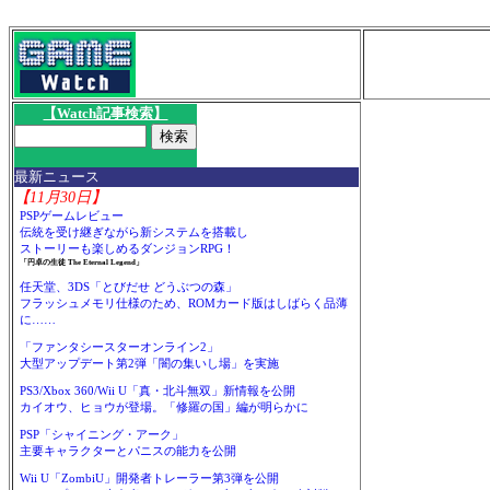
【Watch記事検索】
最新ニュース
【11月30日】
PSPゲームレビュー
伝統を受け継ぎながら新システムを搭載し
ストーリーも楽しめるダンジョンRPG！
「円卓の生徒 The Eternal Legend」
任天堂、3DS「とびだせ どうぶつの森」
フラッシュメモリ仕様のため、ROMカード版はしばらく品薄
に……
「ファンタシースターオンライン2」
大型アップデート第2弾「闇の集いし場」を実施
PS3/Xbox 360/Wii U「真・北斗無双」新情報を公開
カイオウ、ヒョウが登場。「修羅の国」編が明らかに
PSP「シャイニング・アーク」
主要キャラクターとパニスの能力を公開
Wii U「ZombiU」開発者トレーラー第3弾を公開