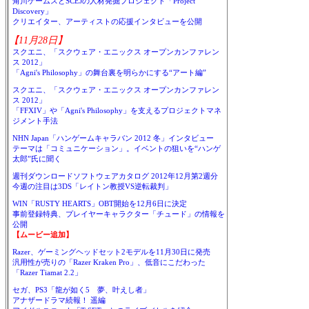
角川ゲームスとSCEJの人材発掘プロジェクト「Project
Discovery」
クリエイター、アーティストの応援インタビューを公開
【11月28日】
スクエニ、「スクウェア・エニックス オープンカンファレン
ス 2012」
「Agni's Philosophy」の舞台裏を明らかにする“アート編”
スクエニ、「スクウェア・エニックス オープンカンファレン
ス 2012」
「FFXIV」や「Agni's Philosophy」を支えるプロジェクトマネ
ジメント手法
NHN Japan「ハンゲームキャラバン 2012 冬」インタビュー
テーマは「コミュニケーション」。イベントの狙いを“ハンゲ
太郎”氏に聞く
週刊ダウンロードソフトウェアカタログ 2012年12月第2週分
今週の注目は3DS「レイトン教授VS逆転裁判」
WIN「RUSTY HEARTS」OBT開始を12月6日に決定
事前登録特典、プレイヤーキャラクター「チュード」の情報を
公開
【ムービー追加】
Razer、ゲーミングヘッドセット2モデルを11月30日に発売
汎用性が売りの「Razer Kraken Pro」、低音にこだわった
「Razer Tiamat 2.2」
セガ、PS3「龍が如く5 夢、叶えし者」
アナザードラマ続報！ 遥編