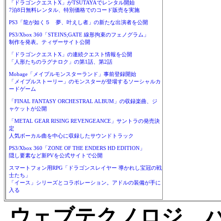
「ドラゴンクエストX」がTSUTAYAでレンタル開始
7泊8日無料レンタル、特別価格でのコード販売を実施
PS3「龍が如く５ 夢、叶えし者」の新たな出演者を公開
PS3/Xbox 360「STEINS;GATE 線形拘束のフェノグラム」
制作を発表。ティザーサイト公開
「ドラゴンクエストX」の連続クエスト情報を公開
「人形たちのラグナロク」の第1話、第2話
Mobage「メイプルモンスターランド」事前登録開始
「メイプルストーリー」のモンスターが登場するソーシャルカ
ードゲーム
「FINAL FANTASY ORCHESTRAL ALBUM」の収録楽曲、ジ
ャケットが公開
「METAL GEAR RISING REVENGEANCE」サントラの発売決
定
人気ボーカル曲を中心に収録したサウンドトラック
PS3/Xbox 360「ZONE OF THE ENDERS HD EDITION」
隠し要素など新PVを公式サイトで公開
スマートフォン用RPG「ドラゴンスレイヤー 導かれし宝冠の戦
士たち」
「イース」シリーズとコラボレーション。アドルの装備が手に
入る
ウェブテクノロジ、