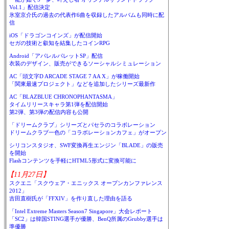
Vol.1」配信決定
氷室京介氏の過去の代表作6曲を収録したアルバムも同時に配
信
iOS「ドラゴンコインズ」が配信開始
セガの技術と叡知を結集したコインRPG
Android「アパレルパレットSP」配信
衣装のデザイン、販売ができるソーシャルシミュレーション
AC「頭文字D ARCADE STAGE 7 AA X」が稼働開始
「関東最速プロジェクト」などを追加したシリーズ最新作
AC「BLAZBLUE CHRONOPHANTASMA」
タイムリリースキャラ第1弾を配信開始
第2弾、第3弾の配信内容も公開
「ドリームクラブ」シリーズとパセラのコラボレーション
ドリームクラブ一色の「コラボレーションカフェ」がオープン
シリコンスタジオ、SWF変換再生エンジン「BLADE」の販売
を開始
Flashコンテンツを手軽にHTML5形式に変換可能に
【11月27日】
スクエニ「スクウェア・エニックス オープンカンファレンス
2012」
吉田直樹氏が「FFXIV」を作り直した理由を語る
「Intel Extreme Masters Season7 Singapore」大会レポート
「SC2」は韓国STING選手が優勝、BenQ所属のGrubby選手は
準優勝