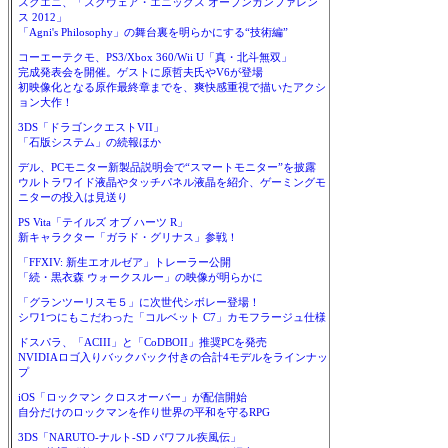
スクエニ、「スクウェア・エニックス オープンカンファレン
ス 2012」
「Agni's Philosophy」の舞台裏を明らかにする“技術編”
コーエーテクモ、PS3/Xbox 360/Wii U「真・北斗無双」
完成発表会を開催。ゲストに原哲夫氏やV6が登場
初映像化となる原作最終章までを、爽快感重視で描いたアクシ
ョン大作！
3DS「ドラゴンクエストVII」
「石版システム」の続報ほか
デル、PCモニター新製品説明会で“スマートモニター”を披露
ウルトラワイド液晶やタッチパネル液晶を紹介、ゲーミングモ
ニターの投入は見送り
PS Vita「テイルズ オブ ハーツ R」
新キャラクター「ガラド・グリナス」参戦！
「FFXIV: 新生エオルゼア」トレーラー公開
「続・黒衣森 ウォークスルー」の映像が明らかに
「グランツーリスモ５」に次世代シボレー登場！
シワ1つにもこだわった「コルベット C7」カモフラージュ仕様
ドスパラ、「ACIII」と「CoDBOII」推奨PCを発売
NVIDIAロゴ入りバックパック付きの合計4モデルをラインナッ
プ
iOS「ロックマン クロスオーバー」が配信開始
自分だけのロックマンを作り世界の平和を守るRPG
3DS「NARUTO-ナルト-SD パワフル疾風伝」