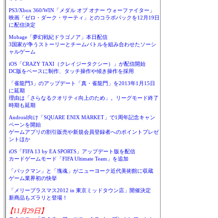
PS3/Xbox 360/WIN「メダル オブ オナー ウォーファイター」
映画「ゼロ・ダーク・サーティ」とのコラボパックを12月19日
に配信決定
Mobage「夢幻戦紀ドラゴノア」本日配信
3国家が争うストーリーとチームバトルを組み合わせたソーシ
ャルゲーム
iOS「CRAZY TAXI（クレイジータクシー）」が配信開始
DC版をベースに制作、タッチ操作や傾き操作を採用
「雀龍門3」のアップデート「真・雀龍門」を2013年1月15日
に延期
理由は「さらなるクオリティ向上のため」。リーグモード終了
時期も延期
Android向け「SQUARE ENIX MARKET」で1周年記念キャン
ペーンを開始
ゲームアプリの割引販売や新規会員登録者へのポイントプレゼ
ントほか
iOS「FIFA 13 by EA SPORTS」アップデート版を配信
カードゲームモード「FIFA Ultimate Team」を追加
「パックマン」と「塊魂」がニューヨーク近代美術館に収蔵
ゲーム業界初の快挙
「メリープラスマス2012 in 東京ミッドタウン店」開催決定
新商品もズラリと登場！
【11月29日】