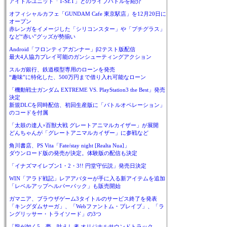
アイドルユニット「T-SET」とのライブバトルを紹介
オフィシャルカフェ「GUNDAM Cafe 東京駅店」を12月20日に
オープン
赤レンガをイメージした「シリコンスター」や「プチグラス」
など“赤い”グッズが勢揃い
Android「フロンティアガンナー」β2テスト版配信
最大4人協力プレイ可能のガンシューティングアクション
スルガ銀行、鉄道模型専用のローンを発売
“趣味”に特化した、500万円まで借り入れ可能なローン
「機動戦士ガンダム EXTREME VS. PlayStation3 the Best」発売
決定
新規DLCを同時配信、初回生産版に「バトルオペレーション」
のコードを付属
「太鼓の達人×百獣大戦 グレートアニマルカイザー」が展開
どんちゃんが「グレートアニマルカイザー」に参戦など
角川書店、PS Vita「Fate/stay night [Realta Nua]」
ダウンロード版の発売が決定。体験版の配信も決定
「イナズマイレブン1・2・3!! 円堂守伝説」発売日決定
WIN「アラド戦記」レアアバターが手に入る新アイテムを追加
「レベルアップヘルパーパック」も販売開始
ガマニア、ブラウザゲーム3タイトルのサービス終了を発表
「キングダムサーガ」、「Webファントム・ブレイブ」、「ラ
ングリッサー・トライソード」の3つ
「龍が如く5 夢、叶えし者 オリジナルサウンドトラック