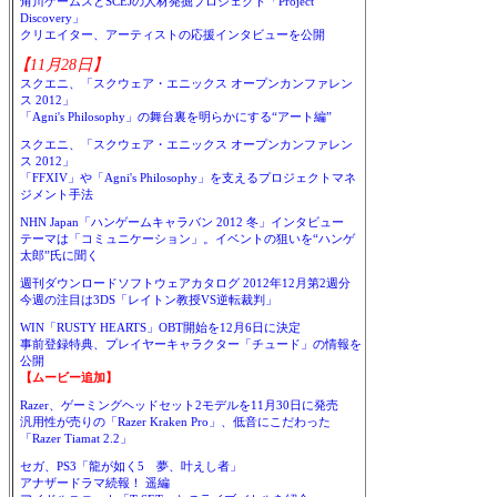
角川ゲームスとSCEJの人材発掘プロジェクト「Project
Discovery」
クリエイター、アーティストの応援インタビューを公開
【11月28日】
スクエニ、「スクウェア・エニックス オープンカンファレン
ス 2012」
「Agni's Philosophy」の舞台裏を明らかにする“アート編”
スクエニ、「スクウェア・エニックス オープンカンファレン
ス 2012」
「FFXIV」や「Agni's Philosophy」を支えるプロジェクトマネ
ジメント手法
NHN Japan「ハンゲームキャラバン 2012 冬」インタビュー
テーマは「コミュニケーション」。イベントの狙いを“ハンゲ
太郎”氏に聞く
週刊ダウンロードソフトウェアカタログ 2012年12月第2週分
今週の注目は3DS「レイトン教授VS逆転裁判」
WIN「RUSTY HEARTS」OBT開始を12月6日に決定
事前登録特典、プレイヤーキャラクター「チュード」の情報を
公開
【ムービー追加】
Razer、ゲーミングヘッドセット2モデルを11月30日に発売
汎用性が売りの「Razer Kraken Pro」、低音にこだわった
「Razer Tiamat 2.2」
セガ、PS3「龍が如く5 夢、叶えし者」
アナザードラマ続報！ 遥編