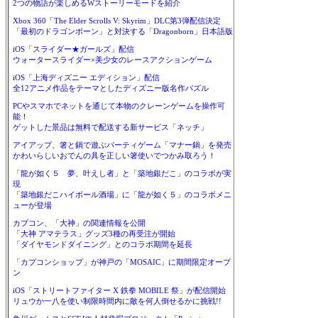
2つの物語が楽しめるWストーリーモードを紹介
Xbox 360「The Elder Scrolls V: Skyrim」DLC第3弾配信決定
「最初のドラゴンボーン」と対決する「Dragonborn」日本語版
iOS「スライダー★ガールズ」配信
ウォータースライダー×美少女のレースアクションゲーム
iOS「上海ディズニー エディション」配信
全12アニメ作品をテーマとしたディズニー版名作パズル
PCやスマホでネットを通じて本物のクレーンゲームを操作可
能！
ゲットした景品は無料で配送する新サービス「ネッチ」
アイアップ、箸と鍋で遊ぶパーティゲーム「マナー鍋」を発売
かわいらしいおでんの具を正しい箸使いでつかみ取ろう！
「龍が如く５ 夢、叶えし者」と「築地銀だこ」のコラボが実
現
「築地銀だこハイボール酒場」に「龍が如く５」のコラボメニ
ューが登場
カプコン、「大神」の関連情報を公開
「大神 アマテラス」グッズ3種の再受注が開始
「ダイヤモンドダイニング」とのコラボ期間を延長
「カプコンショップ」が神戸の「MOSAIC」に期間限定オープ
ン
iOS「ストリートファイター X 鉄拳 MOBILE 祭」が配信開始
リュウか一八を使い制限時間内に敵を何人倒せるかに挑戦!!