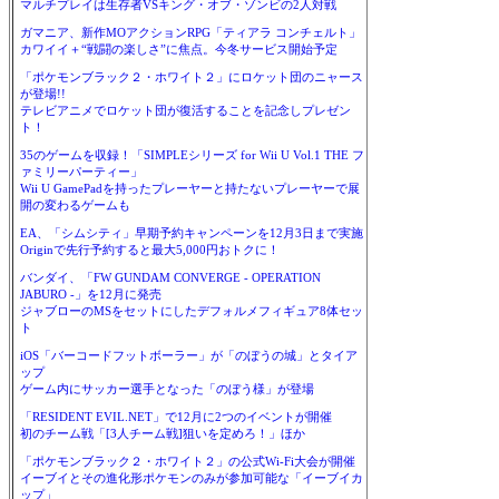
マルチプレイは生存者VSキング・オブ・ゾンビの2人対戦
ガマニア、新作MOアクションRPG「ティアラ コンチェルト」
カワイイ＋“戦闘の楽しさ”に焦点。今冬サービス開始予定
「ポケモンブラック２・ホワイト２」にロケット団のニャース
が登場!!
テレビアニメでロケット団が復活することを記念しプレゼン
ト！
35のゲームを収録！「SIMPLEシリーズ for Wii U Vol.1 THE フ
ァミリーパーティー」
Wii U GamePadを持ったプレーヤーと持たないプレーヤーで展
開の変わるゲームも
EA、「シムシティ」早期予約キャンペーンを12月3日まで実施
Originで先行予約すると最大5,000円おトクに！
バンダイ、「FW GUNDAM CONVERGE - OPERATION
JABURO -」を12月に発売
ジャブローのMSをセットにしたデフォルメフィギュア8体セッ
ト
iOS「バーコードフットボーラー」が「のぼうの城」とタイア
ップ
ゲーム内にサッカー選手となった「のぼう様」が登場
「RESIDENT EVIL.NET」で12月に2つのイベントが開催
初のチーム戦「[3人チーム戦]狙いを定めろ！」ほか
「ポケモンブラック２・ホワイト２」の公式Wi-Fi大会が開催
イーブイとその進化形ポケモンのみが参加可能な「イーブイカ
ップ」