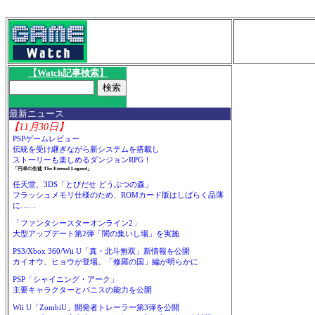
【Watch記事検索】
最新ニュース
【11月30日】
PSPゲームレビュー
伝統を受け継ぎながら新システムを搭載し
ストーリーも楽しめるダンジョンRPG！
「円卓の生徒 The Eternal Legend」
任天堂、3DS「とびだせ どうぶつの森」
フラッシュメモリ仕様のため、ROMカード版はしばらく品薄
に……
「ファンタシースターオンライン2」
大型アップデート第2弾「闇の集いし場」を実施
PS3/Xbox 360/Wii U「真・北斗無双」新情報を公開
カイオウ、ヒョウが登場。「修羅の国」編が明らかに
PSP「シャイニング・アーク」
主要キャラクターとパニスの能力を公開
Wii U「ZombiU」開発者トレーラー第3弾を公開