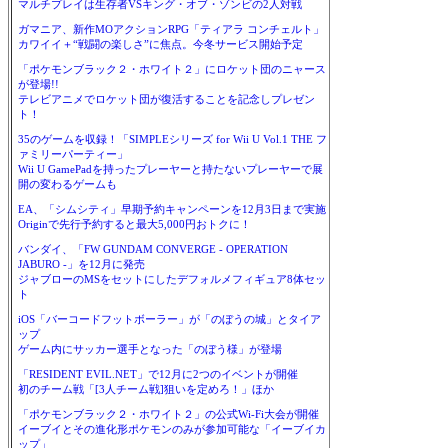
マルチプレイは生存者VSキング・オブ・ゾンビの2人対戦
ガマニア、新作MOアクションRPG「ティアラ コンチェルト」
カワイイ＋“戦闘の楽しさ”に焦点。今冬サービス開始予定
「ポケモンブラック２・ホワイト２」にロケット団のニャース
が登場!!
テレビアニメでロケット団が復活することを記念しプレゼン
ト！
35のゲームを収録！「SIMPLEシリーズ for Wii U Vol.1 THE フ
ァミリーパーティー」
Wii U GamePadを持ったプレーヤーと持たないプレーヤーで展
開の変わるゲームも
EA、「シムシティ」早期予約キャンペーンを12月3日まで実施
Originで先行予約すると最大5,000円おトクに！
バンダイ、「FW GUNDAM CONVERGE - OPERATION
JABURO -」を12月に発売
ジャブローのMSをセットにしたデフォルメフィギュア8体セッ
ト
iOS「バーコードフットボーラー」が「のぼうの城」とタイア
ップ
ゲーム内にサッカー選手となった「のぼう様」が登場
「RESIDENT EVIL.NET」で12月に2つのイベントが開催
初のチーム戦「[3人チーム戦]狙いを定めろ！」ほか
「ポケモンブラック２・ホワイト２」の公式Wi-Fi大会が開催
イーブイとその進化形ポケモンのみが参加可能な「イーブイカ
ップ」