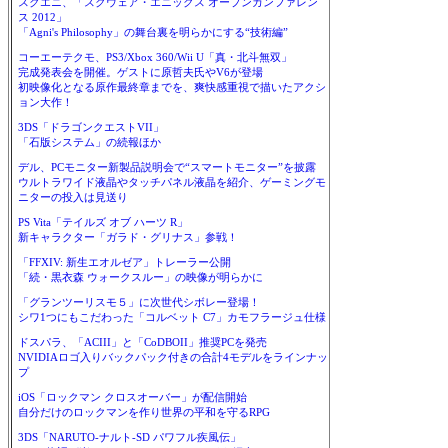
スクエニ、「スクウェア・エニックス オープンカンファレン
ス 2012」
「Agni's Philosophy」の舞台裏を明らかにする“技術編”
コーエーテクモ、PS3/Xbox 360/Wii U「真・北斗無双」
完成発表会を開催。ゲストに原哲夫氏やV6が登場
初映像化となる原作最終章までを、爽快感重視で描いたアクシ
ョン大作！
3DS「ドラゴンクエストVII」
「石版システム」の続報ほか
デル、PCモニター新製品説明会で“スマートモニター”を披露
ウルトラワイド液晶やタッチパネル液晶を紹介、ゲーミングモ
ニターの投入は見送り
PS Vita「テイルズ オブ ハーツ R」
新キャラクター「ガラド・グリナス」参戦！
「FFXIV: 新生エオルゼア」トレーラー公開
「続・黒衣森 ウォークスルー」の映像が明らかに
「グランツーリスモ５」に次世代シボレー登場！
シワ1つにもこだわった「コルベット C7」カモフラージュ仕様
ドスパラ、「ACIII」と「CoDBOII」推奨PCを発売
NVIDIAロゴ入りバックパック付きの合計4モデルをラインナッ
プ
iOS「ロックマン クロスオーバー」が配信開始
自分だけのロックマンを作り世界の平和を守るRPG
3DS「NARUTO-ナルト-SD パワフル疾風伝」