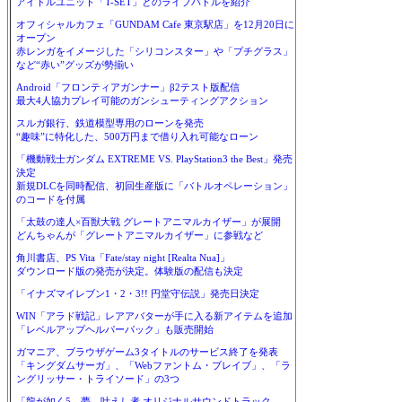
アイドルユニット「T-SET」とのライブバトルを紹介
オフィシャルカフェ「GUNDAM Cafe 東京駅店」を12月20日に
オープン
赤レンガをイメージした「シリコンスター」や「プチグラス」
など“赤い”グッズが勢揃い
Android「フロンティアガンナー」β2テスト版配信
最大4人協力プレイ可能のガンシューティングアクション
スルガ銀行、鉄道模型専用のローンを発売
“趣味”に特化した、500万円まで借り入れ可能なローン
「機動戦士ガンダム EXTREME VS. PlayStation3 the Best」発売
決定
新規DLCを同時配信、初回生産版に「バトルオペレーション」
のコードを付属
「太鼓の達人×百獣大戦 グレートアニマルカイザー」が展開
どんちゃんが「グレートアニマルカイザー」に参戦など
角川書店、PS Vita「Fate/stay night [Realta Nua]」
ダウンロード版の発売が決定。体験版の配信も決定
「イナズマイレブン1・2・3!! 円堂守伝説」発売日決定
WIN「アラド戦記」レアアバターが手に入る新アイテムを追加
「レベルアップヘルパーパック」も販売開始
ガマニア、ブラウザゲーム3タイトルのサービス終了を発表
「キングダムサーガ」、「Webファントム・ブレイブ」、「ラ
ングリッサー・トライソード」の3つ
「龍が如く5 夢、叶えし者 オリジナルサウンドトラック