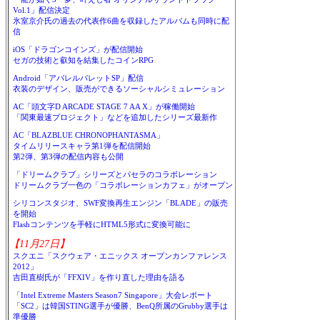
Vol.1」配信決定
氷室京介氏の過去の代表作6曲を収録したアルバムも同時に配
信
iOS「ドラゴンコインズ」が配信開始
セガの技術と叡知を結集したコインRPG
Android「アパレルパレットSP」配信
衣装のデザイン、販売ができるソーシャルシミュレーション
AC「頭文字D ARCADE STAGE 7 AA X」が稼働開始
「関東最速プロジェクト」などを追加したシリーズ最新作
AC「BLAZBLUE CHRONOPHANTASMA」
タイムリリースキャラ第1弾を配信開始
第2弾、第3弾の配信内容も公開
「ドリームクラブ」シリーズとパセラのコラボレーション
ドリームクラブ一色の「コラボレーションカフェ」がオープン
シリコンスタジオ、SWF変換再生エンジン「BLADE」の販売
を開始
Flashコンテンツを手軽にHTML5形式に変換可能に
【11月27日】
スクエニ「スクウェア・エニックス オープンカンファレンス
2012」
吉田直樹氏が「FFXIV」を作り直した理由を語る
「Intel Extreme Masters Season7 Singapore」大会レポート
「SC2」は韓国STING選手が優勝、BenQ所属のGrubby選手は
準優勝