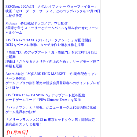
PS3/Xbox 360/WIN「メダル オブ オナー ウォーファイター」
映画「ゼロ・ダーク・サーティ」とのコラボパックを12月19日
に配信決定
Mobage「夢幻戦紀ドラゴノア」本日配信
3国家が争うストーリーとチームバトルを組み合わせたソーシ
ャルゲーム
iOS「CRAZY TAXI（クレイジータクシー）」が配信開始
DC版をベースに制作、タッチ操作や傾き操作を採用
「雀龍門3」のアップデート「真・雀龍門」を2013年1月15日
に延期
理由は「さらなるクオリティ向上のため」。リーグモード終了
時期も延期
Android向け「SQUARE ENIX MARKET」で1周年記念キャン
ペーンを開始
ゲームアプリの割引販売や新規会員登録者へのポイントプレゼ
ントほか
iOS「FIFA 13 by EA SPORTS」アップデート版を配信
カードゲームモード「FIFA Ultimate Team」を追加
「パックマン」と「塊魂」がニューヨーク近代美術館に収蔵
ゲーム業界初の快挙
「メリープラスマス2012 in 東京ミッドタウン店」開催決定
新商品もズラリと登場！
【11月29日】