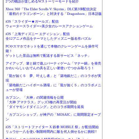
2つの物語が楽しめるWストーリーモードを紹介
Xbox 360「The Elder Scrolls V: Skyrim」DLC第3弾配信決定
「最初のドラゴンボーン」と対決する「Dragonborn」日本語版
iOS「スライダー★ガールズ」配信
ウォータースライダー×美少女のレースアクションゲーム
iOS「上海ディズニー エディション」配信
全12アニメ作品をテーマとしたディズニー版名作パズル
PCやスマホでネットを通じて本物のクレーンゲームを操作可
能！
ゲットした景品は無料で配送する新サービス「ネッチ」
アイアップ、箸と鍋で遊ぶパーティゲーム「マナー鍋」を発売
かわいらしいおでんの具を正しい箸使いでつかみ取ろう！
「龍が如く５ 夢、叶えし者」と「築地銀だこ」のコラボが実
現
「築地銀だこハイボール酒場」に「龍が如く５」のコラボメニ
ューが登場
カプコン、「大神」の関連情報を公開
「大神 アマテラス」グッズ3種の再受注が開始
「ダイヤモンドダイニング」とのコラボ期間を延長
「カプコンショップ」が神戸の「MOSAIC」に期間限定オープ
ン
iOS「ストリートファイター X 鉄拳 MOBILE 祭」が配信開始
リュウか一八を使い制限時間内に敵を何人倒せるかに挑戦!!