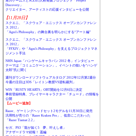
角川ゲームスとSCEJの人材発掘プロジェクト「Project
Discovery」
クリエイター、アーティストの応援インタビューを公開
【11月28日】
スクエニ、「スクウェア・エニックス オープンカンファレン
ス 2012」
「Agni's Philosophy」の舞台裏を明らかにする“アート編”
スクエニ、「スクウェア・エニックス オープンカンファレン
ス 2012」
「FFXIV」や「Agni's Philosophy」を支えるプロジェクトマネ
ジメント手法
NHN Japan「ハンゲームキャラバン 2012 冬」インタビュー
テーマは「コミュニケーション」。イベントの狙いを“ハンゲ
太郎”氏に聞く
週刊ダウンロードソフトウェアカタログ 2012年12月第2週分
今週の注目は3DS「レイトン教授VS逆転裁判」
WIN「RUSTY HEARTS」OBT開始を12月6日に決定
事前登録特典、プレイヤーキャラクター「チュード」の情報を
公開
【ムービー追加】
Razer、ゲーミングヘッドセット2モデルを11月30日に発売
汎用性が売りの「Razer Kraken Pro」、低音にこだわった
「Razer Tiamat 2.2」
セガ、PS3「龍が如く5 夢、叶えし者」
アナザードラマ続報！ 遥編