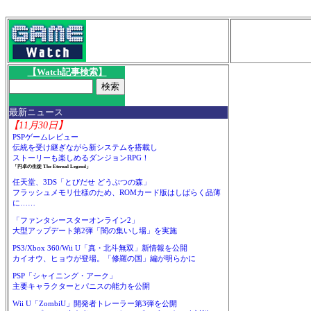
【Watch記事検索】
最新ニュース
【11月30日】
PSPゲームレビュー
伝統を受け継ぎながら新システムを搭載し
ストーリーも楽しめるダンジョンRPG！
「円卓の生徒 The Eternal Legend」
任天堂、3DS「とびだせ どうぶつの森」
フラッシュメモリ仕様のため、ROMカード版はしばらく品薄
に……
「ファンタシースターオンライン2」
大型アップデート第2弾「闇の集いし場」を実施
PS3/Xbox 360/Wii U「真・北斗無双」新情報を公開
カイオウ、ヒョウが登場。「修羅の国」編が明らかに
PSP「シャイニング・アーク」
主要キャラクターとパニスの能力を公開
Wii U「ZombiU」開発者トレーラー第3弾を公開