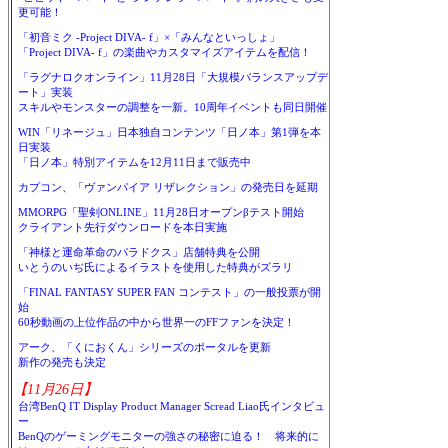
更可能！
「初音ミク -Project DIVA- f」×「みんなといっしょ」
「Project DIVA- f」の楽曲やカスタマイズアイテムを配信！
「ラグナロクオンライン」11月28日「大規模バランスアップデ
ート」実装
スキルやモンスターの調整を一新。10周年イベントも同日開催
WIN「リネージュ」日本独自コンテンツ「日ノ本」第1弾を本
日実装
「日ノ本」特別アイテムを12月11日まで販売中
カプコン、「ヴァンパイア リザレクション」の発売日を延期
MMORPG「聖剣ONLINE」11月28日オープンβテスト開始
クライアント先行ダウンロードを本日実施
「神様と運命革命のパラドクス」店舗特典を公開
いとうのいぢ氏によるイラストを使用した特典がズラリ
「FINAL FANTASY SUPER FAN コンテスト」の一般投票が開
始
60秒動画の上位作品の中から世界一のFFファンを決定！
アーク、「くにおくん」シリーズのポータルを更新
新作の発売も決定
【11月26日】
台湾BenQ IT Display Product Manager Scread Liao氏インタビュ
ー
BenQのゲーミングモニターの強さの秘密に迫る！ 将来的に