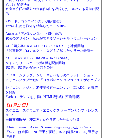
Vol.1」配信決定
氷室京介氏の過去の代表作6曲を収録したアルバムも同時に配
信
iOS「ドラゴンコインズ」が配信開始
セガの技術と叡知を結集したコインRPG
Android「アパレルパレットSP」配信
衣装のデザイン、販売ができるソーシャルシミュレーション
AC「頭文字D ARCADE STAGE 7 AA X」が稼働開始
「関東最速プロジェクト」などを追加したシリーズ最新作
AC「BLAZBLUE CHRONOPHANTASMA」
タイムリリースキャラ第1弾を配信開始
第2弾、第3弾の配信内容も公開
「ドリームクラブ」シリーズとパセラのコラボレーション
ドリームクラブ一色の「コラボレーションカフェ」がオープン
シリコンスタジオ、SWF変換再生エンジン「BLADE」の販売
を開始
Flashコンテンツを手軽にHTML5形式に変換可能に
【11月27日】
スクエニ「スクウェア・エニックス オープンカンファレンス
2012」
吉田直樹氏が「FFXIV」を作り直した理由を語る
「Intel Extreme Masters Season7 Singapore」大会レポート
「SC2」は韓国STING選手が優勝、BenQ所属のGrubby選手は
準優勝