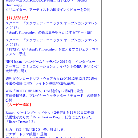
角川ゲームスとSCEJの人材発掘プロジェクト「Project
Discovery」
クリエイター、アーティストの応援インタビューを公開
【11月28日】
スクエニ、「スクウェア・エニックス オープンカンファレン
ス 2012」
「Agni's Philosophy」の舞台裏を明らかにする“アート編”
スクエニ、「スクウェア・エニックス オープンカンファレン
ス 2012」
「FFXIV」や「Agni's Philosophy」を支えるプロジェクトマネ
ジメント手法
NHN Japan「ハンゲームキャラバン 2012 冬」インタビュー
テーマは「コミュニケーション」。イベントの狙いを“ハンゲ
太郎”氏に聞く
週刊ダウンロードソフトウェアカタログ 2012年12月第2週分
今週の注目は3DS「レイトン教授VS逆転裁判」
WIN「RUSTY HEARTS」OBT開始を12月6日に決定
事前登録特典、プレイヤーキャラクター「チュード」の情報を
公開
【ムービー追加】
Razer、ゲーミングヘッドセット2モデルを11月30日に発売
汎用性が売りの「Razer Kraken Pro」、低音にこだわった
「Razer Tiamat 2.2」
セガ、PS3「龍が如く5 夢、叶えし者」
アナザードラマ続報！ 遥編