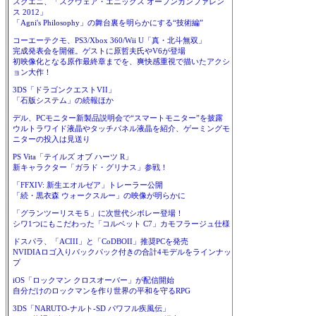
スクエニ、「スクウェア・エニックス オープンカンファレン
ス 2012」
「Agni's Philosophy」の舞台裏を明らかにする“技術編”
コーエーテクモ、PS3/Xbox 360/Wii U「真・北斗無双」
完成発表会を開催。ゲストに原哲夫氏やV6が登場
初映像化となる原作最終章までを、爽快感重視で描いたアクシ
ョン大作！
3DS「ドラゴンクエストVII」
「石版システム」の続報ほか
デル、PCモニター新製品説明会で“スマートモニター”を披露
ウルトラワイド液晶やタッチパネル液晶を紹介、ゲーミングモ
ニターの投入は見送り
PS Vita「テイルズ オブ ハーツ R」
新キャラクター「ガラド・グリナス」参戦！
「FFXIV: 新生エオルゼア」トレーラー公開
「続・黒衣森 ウォークスルー」の映像が明らかに
「グランツーリスモ５」に次世代シボレー登場！
シワ1つにもこだわった「コルベット C7」カモフラージュ仕様
ドスパラ、「ACIII」と「CoDBOII」推奨PCを発売
NVIDIAロゴ入りバックパック付きの合計4モデルをラインナッ
プ
iOS「ロックマン クロスオーバー」が配信開始
自分だけのロックマンを作り世界の平和を守るRPG
3DS「NARUTO-ナルト-SD パワフル疾風伝」