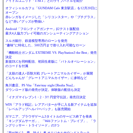
アイドルユニット「T-SET」とのライブバトルを紹介
オフィシャルカフェ「GUNDAM Cafe 東京駅店」を12月20日に
オープン
赤レンガをイメージした「シリコンスター」や「プチグラス」
など“赤い”グッズが勢揃い
Android「フロンティアガンナー」β2テスト版配信
最大4人協力プレイ可能のガンシューティングアクション
スルガ銀行、鉄道模型専用のローンを発売
“趣味”に特化した、500万円まで借り入れ可能なローン
「機動戦士ガンダム EXTREME VS. PlayStation3 the Best」発売
決定
新規DLCを同時配信、初回生産版に「バトルオペレーション」
のコードを付属
「太鼓の達人×百獣大戦 グレートアニマルカイザー」が展開
どんちゃんが「グレートアニマルカイザー」に参戦など
角川書店、PS Vita「Fate/stay night [Realta Nua]」
ダウンロード版の発売が決定。体験版の配信も決定
「イナズマイレブン1・2・3!! 円堂守伝説」発売日決定
WIN「アラド戦記」レアアバターが手に入る新アイテムを追加
「レベルアップヘルパーパック」も販売開始
ガマニア、ブラウザゲーム3タイトルのサービス終了を発表
「キングダムサーガ」、「Webファントム・ブレイブ」、「ラ
ングリッサー・トライソード」の3つ
「龍が如く5 夢、叶えし者 オリジナルサウンドトラック