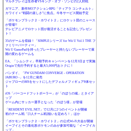
マルチプレイは生存者VSキング・オブ・ゾンビの2人対戦
ガマニア、新作MOアクションRPG「ティアラ コンチェルト」
カワイイ＋“戦闘の楽しさ”に焦点。今冬サービス開始予定
「ポケモンブラック２・ホワイト２」にロケット団のニャース
が登場!!
テレビアニメでロケット団が復活することを記念しプレゼン
ト！
35のゲームを収録！「SIMPLEシリーズ for Wii U Vol.1 THE フ
ァミリーパーティー」
Wii U GamePadを持ったプレーヤーと持たないプレーヤーで展
開の変わるゲームも
EA、「シムシティ」早期予約キャンペーンを12月3日まで実施
Originで先行予約すると最大5,000円おトクに！
バンダイ、「FW GUNDAM CONVERGE - OPERATION
JABURO -」を12月に発売
ジャブローのMSをセットにしたデフォルメフィギュア8体セッ
ト
iOS「バーコードフットボーラー」が「のぼうの城」とタイア
ップ
ゲーム内にサッカー選手となった「のぼう様」が登場
「RESIDENT EVIL.NET」で12月に2つのイベントが開催
初のチーム戦「[3人チーム戦]狙いを定めろ！」ほか
「ポケモンブラック２・ホワイト２」の公式Wi-Fi大会が開催
イーブイとその進化形ポケモンのみが参加可能な「イーブイカ
ップ」