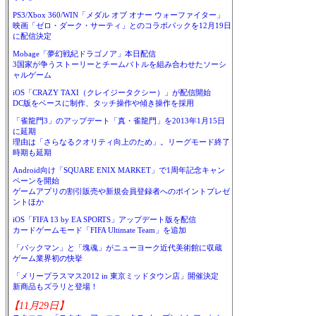
PS3/Xbox 360/WIN「メダル オブ オナー ウォーファイター」
映画「ゼロ・ダーク・サーティ」とのコラボパックを12月19日
に配信決定
Mobage「夢幻戦紀ドラゴノア」本日配信
3国家が争うストーリーとチームバトルを組み合わせたソーシ
ャルゲーム
iOS「CRAZY TAXI（クレイジータクシー）」が配信開始
DC版をベースに制作、タッチ操作や傾き操作を採用
「雀龍門3」のアップデート「真・雀龍門」を2013年1月15日
に延期
理由は「さらなるクオリティ向上のため」。リーグモード終了
時期も延期
Android向け「SQUARE ENIX MARKET」で1周年記念キャン
ペーンを開始
ゲームアプリの割引販売や新規会員登録者へのポイントプレゼ
ントほか
iOS「FIFA 13 by EA SPORTS」アップデート版を配信
カードゲームモード「FIFA Ultimate Team」を追加
「パックマン」と「塊魂」がニューヨーク近代美術館に収蔵
ゲーム業界初の快挙
「メリープラスマス2012 in 東京ミッドタウン店」開催決定
新商品もズラリと登場！
【11月29日】