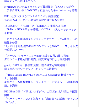
はコンソール向けモデルも
NVIDIAがアンチエイリアシング最新技術「TXAA」を紹介
「アサクリ3」や「CoD:BO2」に合わせたキャンペーンも発表
PSP「セブンスドラゴン２０２０-II」発売決定
40名にも及ぶ、ボイス選択可能な声優一覧も公開!!
TSUKUMO、「ACIII」と「CoDBOII」推奨PCを発売
「GeForce GTX 660」を搭載。NVIDIAロゴ入りバックパック
を付属
「ポケモン不思議のダンジョン～マグナゲートと∞迷宮～」の
情報を公開
11月23日より配信中の追加コンテンツとWebニュースサイト先
行公開パスワード
「アサシン クリードIII」Windows版を12月21日に発売
ダウンロード版も同日発売。推奨PCを本日より販売開始
gumi、GREE用「任侠道 覚醒」親子極道も実現可能！
様々な点でパワーアップしたシリーズ最新作
「“Revo Linked BRAVELY DEFAULT Concert”in 横浜アリー
ナ」を開催
豪華ゲストも多数参加し「ブレイブリーデフォルト」の楽曲の
魅力を満喫
PS3/Xbox 360「ドラゴンズドグマ」のDLCを12月4日より配信
開始
「ハードモード」などを追加する「求道者への試練・チャレン
ジパック」