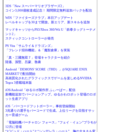
3DS「New スーパーマリオブラザーズ2」
コイン3,000億枚達成記念！ 期間限定無料追加パックを配信
WIN「ファイターズクラブ」本日アップデート
レベルキャップを30まで開放。新エリア、新スキルを追加
マッドキャッツからPS3/Xbox 360/Wii U「鉄拳タッグトーナメ
ント2」
スティックコントローラーが発売
PS Vita「サムライ＆ドラゴンズ」
「フレンド招待機能」＆「魔獣倉庫」を実装
「真・三國無双７」登場キャラクターを紹介
陸遜、孫堅、呂蒙、魯粛
Android「DEMONS' SCORE（THD）」がSQUARE ENIX
MARKETで配信開始
高画質化されたグラフィックスでゲームを楽しめるNVIDIA
Tegra 3搭載端末版
iOS/Android「ゆるロボ製作所 ふぃーばー」配信
新機能追加でバージョンアップ。ゆるかわロボット登場のロボ
ット生産アプリ
iOS「バーコードフットボーラー」事前登録開始
3兆通りの選手をバーコードで生成。上位リーグを目指すサッ
カー育成ゲーム
「電脳戦機バーチャロン フォース」“フェイ・イェン”プラモが
12月に登場
“ビビッド・ハート”と“シンデレラ・ハート”。胸の大きさも変