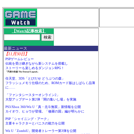
【Watch記事検索】
最新ニュース
【11月30日】
PSPゲームレビュー
伝統を受け継ぎながら新システムを搭載し
ストーリーも楽しめるダンジョンRPG！
「円卓の生徒 The Eternal Legend」
任天堂、3DS「とびだせ どうぶつの森」
フラッシュメモリ仕様のため、ROMカード版はしばらく品薄
に……
「ファンタシースターオンライン2」
大型アップデート第2弾「闇の集いし場」を実施
PS3/Xbox 360/Wii U「真・北斗無双」新情報を公開
カイオウ、ヒョウが登場。「修羅の国」編が明らかに
PSP「シャイニング・アーク」
主要キャラクターとパニスの能力を公開
Wii U「ZombiU」開発者トレーラー第3弾を公開