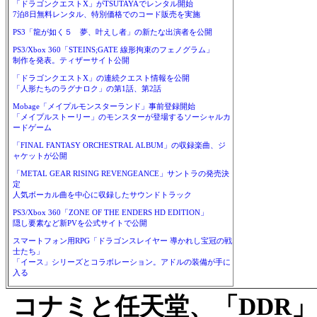
「ドラゴンクエストX」がTSUTAYAでレンタル開始
7泊8日無料レンタル、特別価格でのコード販売を実施
PS3「龍が如く５ 夢、叶えし者」の新たな出演者を公開
PS3/Xbox 360「STEINS;GATE 線形拘束のフェノグラム」
制作を発表。ティザーサイト公開
「ドラゴンクエストX」の連続クエスト情報を公開
「人形たちのラグナロク」の第1話、第2話
Mobage「メイプルモンスターランド」事前登録開始
「メイプルストーリー」のモンスターが登場するソーシャルカ
ードゲーム
「FINAL FANTASY ORCHESTRAL ALBUM」の収録楽曲、ジ
ャケットが公開
「METAL GEAR RISING REVENGEANCE」サントラの発売決
定
人気ボーカル曲を中心に収録したサウンドトラック
PS3/Xbox 360「ZONE OF THE ENDERS HD EDITION」
隠し要素など新PVを公式サイトで公開
スマートフォン用RPG「ドラゴンスレイヤー 導かれし宝冠の戦
士たち」
「イース」シリーズとコラボレーション。アドルの装備が手に
入る
コナミと任天堂、「DDR