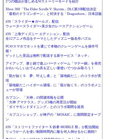
2つの物語が楽しめるWストーリーモードを紹介
Xbox 360「The Elder Scrolls V: Skyrim」DLC第3弾配信決定
「最初のドラゴンボーン」と対決する「Dragonborn」日本語版
iOS「スライダー★ガールズ」配信
ウォータースライダー×美少女のレースアクションゲーム
iOS「上海ディズニー エディション」配信
全12アニメ作品をテーマとしたディズニー版名作パズル
PCやスマホでネットを通じて本物のクレーンゲームを操作可
能！
ゲットした景品は無料で配送する新サービス「ネッチ」
アイアップ、箸と鍋で遊ぶパーティゲーム「マナー鍋」を発売
かわいらしいおでんの具を正しい箸使いでつかみ取ろう！
「龍が如く５ 夢、叶えし者」と「築地銀だこ」のコラボが実
現
「築地銀だこハイボール酒場」に「龍が如く５」のコラボメニ
ューが登場
カプコン、「大神」の関連情報を公開
「大神 アマテラス」グッズ3種の再受注が開始
「ダイヤモンドダイニング」とのコラボ期間を延長
「カプコンショップ」が神戸の「MOSAIC」に期間限定オープ
ン
iOS「ストリートファイター X 鉄拳 MOBILE 祭」が配信開始
リュウか一八を使い制限時間内に敵を何人倒せるかに挑戦!!