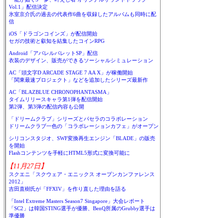
Vol.1」配信決定
氷室京介氏の過去の代表作6曲を収録したアルバムも同時に配
信
iOS「ドラゴンコインズ」が配信開始
セガの技術と叡知を結集したコインRPG
Android「アパレルパレットSP」配信
衣装のデザイン、販売ができるソーシャルシミュレーション
AC「頭文字D ARCADE STAGE 7 AA X」が稼働開始
「関東最速プロジェクト」などを追加したシリーズ最新作
AC「BLAZBLUE CHRONOPHANTASMA」
タイムリリースキャラ第1弾を配信開始
第2弾、第3弾の配信内容も公開
「ドリームクラブ」シリーズとパセラのコラボレーション
ドリームクラブ一色の「コラボレーションカフェ」がオープン
シリコンスタジオ、SWF変換再生エンジン「BLADE」の販売
を開始
Flashコンテンツを手軽にHTML5形式に変換可能に
【11月27日】
スクエニ「スクウェア・エニックス オープンカンファレンス
2012」
吉田直樹氏が「FFXIV」を作り直した理由を語る
「Intel Extreme Masters Season7 Singapore」大会レポート
「SC2」は韓国STING選手が優勝、BenQ所属のGrubby選手は
準優勝