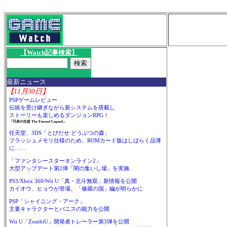
【Watch記事検索】
最新ニュース
【11月30日】
PSPゲームレビュー
伝統を受け継ぎながら新システムを搭載し
ストーリーも楽しめるダンジョンRPG！
「円卓の生徒 The Eternal Legend」
任天堂、3DS「とびだせ どうぶつの森」
フラッシュメモリ仕様のため、ROMカード版はしばらく品薄
に……
「ファンタシースターオンライン2」
大型アップデート第2弾「闇の集いし場」を実施
PS3/Xbox 360/Wii U「真・北斗無双」新情報を公開
カイオウ、ヒョウが登場。「修羅の国」編が明らかに
PSP「シャイニング・アーク」
主要キャラクターとパニスの能力を公開
Wii U「ZombiU」開発者トレーラー第3弾を公開