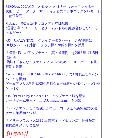
PS3/Xbox 360/WIN「メダル オブ オナー ウォーファイター」
映画「ゼロ・ダーク・サーティ」とのコラボパックを12月19日
に配信決定
Mobage「夢幻戦紀ドラゴノア」本日配信
3国家が争うストーリーとチームバトルを組み合わせたソーシ
ャルゲーム
iOS「CRAZY TAXI（クレイジータクシー）」が配信開始
DC版をベースに制作、タッチ操作や傾き操作を採用
「雀龍門3」のアップデート「真・雀龍門」を2013年1月15日
に延期
理由は「さらなるクオリティ向上のため」。リーグモード終了
時期も延期
Android向け「SQUARE ENIX MARKET」で1周年記念キャン
ペーンを開始
ゲームアプリの割引販売や新規会員登録者へのポイントプレゼ
ントほか
iOS「FIFA 13 by EA SPORTS」アップデート版を配信
カードゲームモード「FIFA Ultimate Team」を追加
「パックマン」と「塊魂」がニューヨーク近代美術館に収蔵
ゲーム業界初の快挙
「メリープラスマス2012 in 東京ミッドタウン店」開催決定
新商品もズラリと登場！
【11月29日】