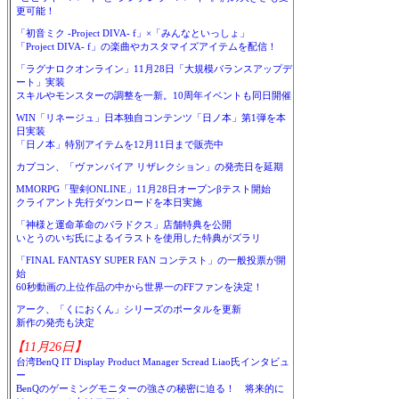
更可能！
「初音ミク -Project DIVA- f」×「みんなといっしょ」
「Project DIVA- f」の楽曲やカスタマイズアイテムを配信！
「ラグナロクオンライン」11月28日「大規模バランスアップデ
ート」実装
スキルやモンスターの調整を一新。10周年イベントも同日開催
WIN「リネージュ」日本独自コンテンツ「日ノ本」第1弾を本
日実装
「日ノ本」特別アイテムを12月11日まで販売中
カプコン、「ヴァンパイア リザレクション」の発売日を延期
MMORPG「聖剣ONLINE」11月28日オープンβテスト開始
クライアント先行ダウンロードを本日実施
「神様と運命革命のパラドクス」店舗特典を公開
いとうのいぢ氏によるイラストを使用した特典がズラリ
「FINAL FANTASY SUPER FAN コンテスト」の一般投票が開
始
60秒動画の上位作品の中から世界一のFFファンを決定！
アーク、「くにおくん」シリーズのポータルを更新
新作の発売も決定
【11月26日】
台湾BenQ IT Display Product Manager Scread Liao氏インタビュ
ー
BenQのゲーミングモニターの強さの秘密に迫る！ 将来的に