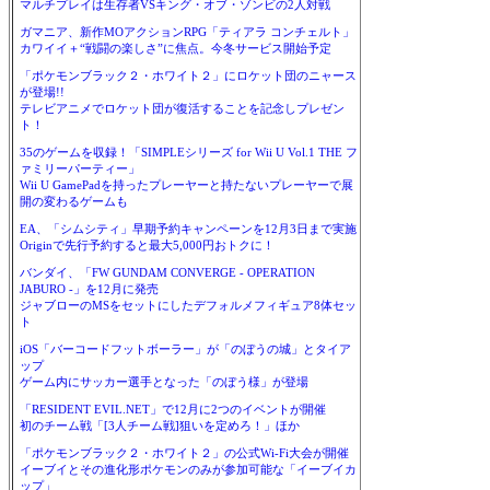
マルチプレイは生存者VSキング・オブ・ゾンビの2人対戦
ガマニア、新作MOアクションRPG「ティアラ コンチェルト」
カワイイ＋“戦闘の楽しさ”に焦点。今冬サービス開始予定
「ポケモンブラック２・ホワイト２」にロケット団のニャース
が登場!!
テレビアニメでロケット団が復活することを記念しプレゼン
ト！
35のゲームを収録！「SIMPLEシリーズ for Wii U Vol.1 THE フ
ァミリーパーティー」
Wii U GamePadを持ったプレーヤーと持たないプレーヤーで展
開の変わるゲームも
EA、「シムシティ」早期予約キャンペーンを12月3日まで実施
Originで先行予約すると最大5,000円おトクに！
バンダイ、「FW GUNDAM CONVERGE - OPERATION
JABURO -」を12月に発売
ジャブローのMSをセットにしたデフォルメフィギュア8体セッ
ト
iOS「バーコードフットボーラー」が「のぼうの城」とタイア
ップ
ゲーム内にサッカー選手となった「のぼう様」が登場
「RESIDENT EVIL.NET」で12月に2つのイベントが開催
初のチーム戦「[3人チーム戦]狙いを定めろ！」ほか
「ポケモンブラック２・ホワイト２」の公式Wi-Fi大会が開催
イーブイとその進化形ポケモンのみが参加可能な「イーブイカ
ップ」