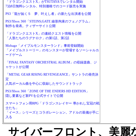
「ドラゴンクエストX」がTSUTAYAでレンタル開始
7泊8日無料レンタル、特別価格でのコード販売を実施
PS3「龍が如く５ 夢、叶えし者」の新たな出演者を公開
PS3/Xbox 360「STEINS;GATE 線形拘束のフェノグラム」
制作を発表。ティザーサイト公開
「ドラゴンクエストX」の連続クエスト情報を公開
「人形たちのラグナロク」の第1話、第2話
Mobage「メイプルモンスターランド」事前登録開始
「メイプルストーリー」のモンスターが登場するソーシャルカ
ードゲーム
「FINAL FANTASY ORCHESTRAL ALBUM」の収録楽曲、ジ
ャケットが公開
「METAL GEAR RISING REVENGEANCE」サントラの発売決
定
人気ボーカル曲を中心に収録したサウンドトラック
PS3/Xbox 360「ZONE OF THE ENDERS HD EDITION」
隠し要素など新PVを公式サイトで公開
スマートフォン用RPG「ドラゴンスレイヤー 導かれし宝冠の戦
士たち」
「イース」シリーズとコラボレーション。アドルの装備が手に
入る
サイバーフロント、美麗な