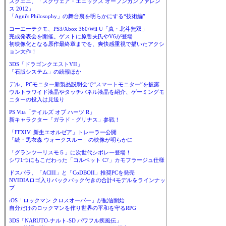
スクエニ、「スクウェア・エニックス オープンカンファレン
ス 2012」
「Agni's Philosophy」の舞台裏を明らかにする“技術編”
コーエーテクモ、PS3/Xbox 360/Wii U「真・北斗無双」
完成発表会を開催。ゲストに原哲夫氏やV6が登場
初映像化となる原作最終章までを、爽快感重視で描いたアクシ
ョン大作！
3DS「ドラゴンクエストVII」
「石版システム」の続報ほか
デル、PCモニター新製品説明会で“スマートモニター”を披露
ウルトラワイド液晶やタッチパネル液晶を紹介、ゲーミングモ
ニターの投入は見送り
PS Vita「テイルズ オブ ハーツ R」
新キャラクター「ガラド・グリナス」参戦！
「FFXIV: 新生エオルゼア」トレーラー公開
「続・黒衣森 ウォークスルー」の映像が明らかに
「グランツーリスモ５」に次世代シボレー登場！
シワ1つにもこだわった「コルベット C7」カモフラージュ仕様
ドスパラ、「ACIII」と「CoDBOII」推奨PCを発売
NVIDIAロゴ入りバックパック付きの合計4モデルをラインナッ
プ
iOS「ロックマン クロスオーバー」が配信開始
自分だけのロックマンを作り世界の平和を守るRPG
3DS「NARUTO-ナルト-SD パワフル疾風伝」