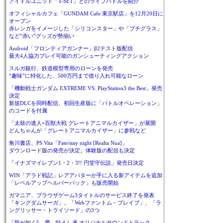
アイドルユニット「T-SET」とのライブバトルを紹介
オフィシャルカフェ「GUNDAM Cafe 東京駅店」を12月20日に
オープン
赤レンガをイメージした「シリコンスター」や「プチグラス」
など“赤い”グッズが勢揃い
Android「フロンティアガンナー」β2テスト版配信
最大4人協力プレイ可能のガンシューティングアクション
スルガ銀行、鉄道模型専用のローンを発売
“趣味”に特化した、500万円まで借り入れ可能なローン
「機動戦士ガンダム EXTREME VS. PlayStation3 the Best」発売
決定
新規DLCを同時配信、初回生産版に「バトルオペレーション」
のコードを付属
「太鼓の達人×百獣大戦 グレートアニマルカイザー」が展開
どんちゃんが「グレートアニマルカイザー」に参戦など
角川書店、PS Vita「Fate/stay night [Realta Nua]」
ダウンロード版の発売が決定。体験版の配信も決定
「イナズマイレブン1・2・3!! 円堂守伝説」発売日決定
WIN「アラド戦記」レアアバターが手に入る新アイテムを追加
「レベルアップヘルパーパック」も販売開始
ガマニア、ブラウザゲーム3タイトルのサービス終了を発表
「キングダムサーガ」、「Webファントム・ブレイブ」、「ラ
ングリッサー・トライソード」の3つ
「龍が如く5 夢、叶えし者 オリジナルサウンドトラック