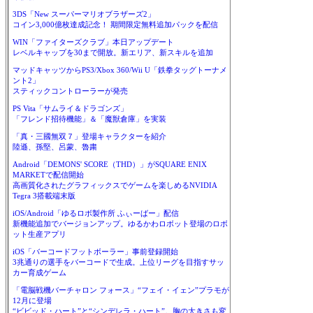
3DS「New スーパーマリオブラザーズ2」
コイン3,000億枚達成記念！ 期間限定無料追加パックを配信
WIN「ファイターズクラブ」本日アップデート
レベルキャップを30まで開放。新エリア、新スキルを追加
マッドキャッツからPS3/Xbox 360/Wii U「鉄拳タッグトーナメ
ント2」
スティックコントローラーが発売
PS Vita「サムライ＆ドラゴンズ」
「フレンド招待機能」＆「魔獣倉庫」を実装
「真・三國無双７」登場キャラクターを紹介
陸遜、孫堅、呂蒙、魯粛
Android「DEMONS' SCORE（THD）」がSQUARE ENIX
MARKETで配信開始
高画質化されたグラフィックスでゲームを楽しめるNVIDIA
Tegra 3搭載端末版
iOS/Android「ゆるロボ製作所 ふぃーばー」配信
新機能追加でバージョンアップ。ゆるかわロボット登場のロボ
ット生産アプリ
iOS「バーコードフットボーラー」事前登録開始
3兆通りの選手をバーコードで生成。上位リーグを目指すサッ
カー育成ゲーム
「電脳戦機バーチャロン フォース」“フェイ・イェン”プラモが
12月に登場
“ビビッド・ハート”と“シンデレラ・ハート”。胸の大きさも変