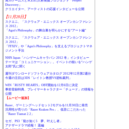
角川ゲームスとSCEJの人材発掘プロジェクト「Project
Discovery」
クリエイター、アーティストの応援インタビューを公開
【11月28日】
スクエニ、「スクウェア・エニックス オープンカンファレン
ス 2012」
「Agni's Philosophy」の舞台裏を明らかにする“アート編”
スクエニ、「スクウェア・エニックス オープンカンファレン
ス 2012」
「FFXIV」や「Agni's Philosophy」を支えるプロジェクトマネ
ジメント手法
NHN Japan「ハンゲームキャラバン 2012 冬」インタビュー
テーマは「コミュニケーション」。イベントの狙いを“ハンゲ
太郎”氏に聞く
週刊ダウンロードソフトウェアカタログ 2012年12月第2週分
今週の注目は3DS「レイトン教授VS逆転裁判」
WIN「RUSTY HEARTS」OBT開始を12月6日に決定
事前登録特典、プレイヤーキャラクター「チュード」の情報を
公開
【ムービー追加】
Razer、ゲーミングヘッドセット2モデルを11月30日に発売
汎用性が売りの「Razer Kraken Pro」、低音にこだわった
「Razer Tiamat 2.2」
セガ、PS3「龍が如く5 夢、叶えし者」
アナザードラマ続報！ 遥編