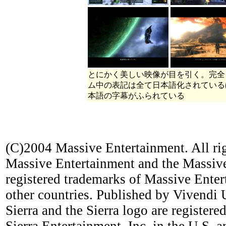
とにかく美しい映像が目を引く。完全
ム中の表記は全て日本語化されている
本語の字幕がふられている
(C)2004 Massive Entertainment. All ri
Massive Entertainment and the Massive
registered trademarks of Massive Enter
other countries. Published by Vivendi 
Sierra and the Sierra logo are register
Sierra Entertainment, Inc. in the U.S. a