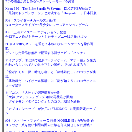
2つの物語が楽しめるWストーリーモードを紹介
Xbox 360「The Elder Scrolls V: Skyrim」DLC第3弾配信決定
「最初のドラゴンボーン」と対決する「Dragonborn」日本語版
iOS「スライダー★ガールズ」配信
ウォータースライダー×美少女のレースアクションゲーム
iOS「上海ディズニー エディション」配信
全12アニメ作品をテーマとしたディズニー版名作パズル
PCやスマホでネットを通じて本物のクレーンゲームを操作可
能！
ゲットした景品は無料で配送する新サービス「ネッチ」
アイアップ、箸と鍋で遊ぶパーティゲーム「マナー鍋」を発売
かわいらしいおでんの具を正しい箸使いでつかみ取ろう！
「龍が如く５ 夢、叶えし者」と「築地銀だこ」のコラボが実
現
「築地銀だこハイボール酒場」に「龍が如く５」のコラボメニ
ューが登場
カプコン、「大神」の関連情報を公開
「大神 アマテラス」グッズ3種の再受注が開始
「ダイヤモンドダイニング」とのコラボ期間を延長
「カプコンショップ」が神戸の「MOSAIC」に期間限定オープ
ン
iOS「ストリートファイター X 鉄拳 MOBILE 祭」が配信開始
リュウか一八を使い制限時間内に敵を何人倒せるかに挑戦!!