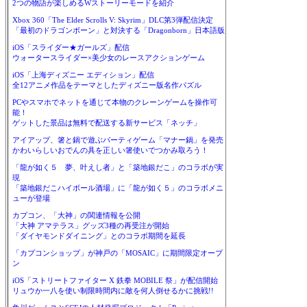
2つの物語が楽しめるWストーリーモードを紹介
Xbox 360「The Elder Scrolls V: Skyrim」DLC第3弾配信決定
「最初のドラゴンボーン」と対決する「Dragonborn」日本語版
iOS「スライダー★ガールズ」配信
ウォータースライダー×美少女のレースアクションゲーム
iOS「上海ディズニー エディション」配信
全12アニメ作品をテーマとしたディズニー版名作パズル
PCやスマホでネットを通じて本物のクレーンゲームを操作可
能！
ゲットした景品は無料で配送する新サービス「ネッチ」
アイアップ、箸と鍋で遊ぶパーティゲーム「マナー鍋」を発売
かわいらしいおでんの具を正しい箸使いでつかみ取ろう！
「龍が如く５ 夢、叶えし者」と「築地銀だこ」のコラボが実
現
「築地銀だこハイボール酒場」に「龍が如く５」のコラボメニ
ューが登場
カプコン、「大神」の関連情報を公開
「大神 アマテラス」グッズ3種の再受注が開始
「ダイヤモンドダイニング」とのコラボ期間を延長
「カプコンショップ」が神戸の「MOSAIC」に期間限定オープ
ン
iOS「ストリートファイター X 鉄拳 MOBILE 祭」が配信開始
リュウか一八を使い制限時間内に敵を何人倒せるかに挑戦!!