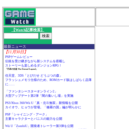
【Watch記事検索】
最新ニュース
【11月30日】
PSPゲームレビュー
伝統を受け継ぎながら新システムを搭載し
ストーリーも楽しめるダンジョンRPG！
「円卓の生徒 The Eternal Legend」
任天堂、3DS「とびだせ どうぶつの森」
フラッシュメモリ仕様のため、ROMカード版はしばらく品薄
に……
「ファンタシースターオンライン2」
大型アップデート第2弾「闇の集いし場」を実施
PS3/Xbox 360/Wii U「真・北斗無双」新情報を公開
カイオウ、ヒョウが登場。「修羅の国」編が明らかに
PSP「シャイニング・アーク」
主要キャラクターとパニスの能力を公開
Wii U「ZombiU」開発者トレーラー第3弾を公開