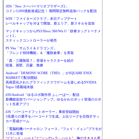
3DS「New スーパーマリオブラザーズ2」
コイン3,000億枚達成記念！ 期間限定無料追加パックを配信
WIN「ファイターズクラブ」本日アップデート
レベルキャップを30まで開放。新エリア、新スキルを追加
マッドキャッツからPS3/Xbox 360/Wii U「鉄拳タッグトーナメ
ント2」
スティックコントローラーが発売
PS Vita「サムライ＆ドラゴンズ」
「フレンド招待機能」＆「魔獣倉庫」を実装
「真・三國無双７」登場キャラクターを紹介
陸遜、孫堅、呂蒙、魯粛
Android「DEMONS' SCORE（THD）」がSQUARE ENIX
MARKETで配信開始
高画質化されたグラフィックスでゲームを楽しめるNVIDIA
Tegra 3搭載端末版
iOS/Android「ゆるロボ製作所 ふぃーばー」配信
新機能追加でバージョンアップ。ゆるかわロボット登場のロボ
ット生産アプリ
iOS「バーコードフットボーラー」事前登録開始
3兆通りの選手をバーコードで生成。上位リーグを目指すサッ
カー育成ゲーム
「電脳戦機バーチャロン フォース」“フェイ・イェン”プラモが
12月に登場
“ビビッド・ハート”と“シンデレラ・ハート”。胸の大きさも変