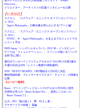
角川ゲームスとSCEJの人材発掘プロジェクト「Project
Discovery」
クリエイター、アーティストの応援インタビューを公開
【11月28日】
スクエニ、「スクウェア・エニックス オープンカンファレン
ス 2012」
「Agni's Philosophy」の舞台裏を明らかにする“アート編”
スクエニ、「スクウェア・エニックス オープンカンファレン
ス 2012」
「FFXIV」や「Agni's Philosophy」を支えるプロジェクトマネ
ジメント手法
NHN Japan「ハンゲームキャラバン 2012 冬」インタビュー
テーマは「コミュニケーション」。イベントの狙いを“ハンゲ
太郎”氏に聞く
週刊ダウンロードソフトウェアカタログ 2012年12月第2週分
今週の注目は3DS「レイトン教授VS逆転裁判」
WIN「RUSTY HEARTS」OBT開始を12月6日に決定
事前登録特典、プレイヤーキャラクター「チュード」の情報を
公開
【ムービー追加】
Razer、ゲーミングヘッドセット2モデルを11月30日に発売
汎用性が売りの「Razer Kraken Pro」、低音にこだわった
「Razer Tiamat 2.2」
セガ、PS3「龍が如く5 夢、叶えし者」
アナザードラマ続報！ 遥編