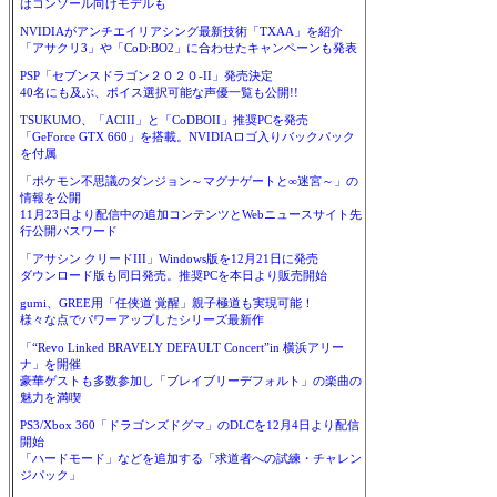
はコンソール向けモデルも
NVIDIAがアンチエイリアシング最新技術「TXAA」を紹介
「アサクリ3」や「CoD:BO2」に合わせたキャンペーンも発表
PSP「セブンスドラゴン２０２０-II」発売決定
40名にも及ぶ、ボイス選択可能な声優一覧も公開!!
TSUKUMO、「ACIII」と「CoDBOII」推奨PCを発売
「GeForce GTX 660」を搭載。NVIDIAロゴ入りバックパック
を付属
「ポケモン不思議のダンジョン～マグナゲートと∞迷宮～」の
情報を公開
11月23日より配信中の追加コンテンツとWebニュースサイト先
行公開パスワード
「アサシン クリードIII」Windows版を12月21日に発売
ダウンロード版も同日発売。推奨PCを本日より販売開始
gumi、GREE用「任侠道 覚醒」親子極道も実現可能！
様々な点でパワーアップしたシリーズ最新作
「“Revo Linked BRAVELY DEFAULT Concert”in 横浜アリー
ナ」を開催
豪華ゲストも多数参加し「ブレイブリーデフォルト」の楽曲の
魅力を満喫
PS3/Xbox 360「ドラゴンズドグマ」のDLCを12月4日より配信
開始
「ハードモード」などを追加する「求道者への試練・チャレン
ジパック」