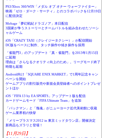
PS3/Xbox 360/WIN「メダル オブ オナー ウォーファイター」
映画「ゼロ・ダーク・サーティ」とのコラボパックを12月19日
に配信決定
Mobage「夢幻戦紀ドラゴノア」本日配信
3国家が争うストーリーとチームバトルを組み合わせたソーシ
ャルゲーム
iOS「CRAZY TAXI（クレイジータクシー）」が配信開始
DC版をベースに制作、タッチ操作や傾き操作を採用
「雀龍門3」のアップデート「真・雀龍門」を2013年1月15日
に延期
理由は「さらなるクオリティ向上のため」。リーグモード終了
時期も延期
Android向け「SQUARE ENIX MARKET」で1周年記念キャン
ペーンを開始
ゲームアプリの割引販売や新規会員登録者へのポイントプレゼ
ントほか
iOS「FIFA 13 by EA SPORTS」アップデート版を配信
カードゲームモード「FIFA Ultimate Team」を追加
「パックマン」と「塊魂」がニューヨーク近代美術館に収蔵
ゲーム業界初の快挙
「メリープラスマス2012 in 東京ミッドタウン店」開催決定
新商品もズラリと登場！
【11月29日】