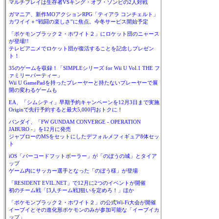
マルチプレイは生存者VSキング・オブ・ゾンビの2人対戦
ガマニア、新作MOアクションRPG「ティアラ コンチェルト」
カワイイ＋“戦闘の楽しさ”に焦点。今冬サービス開始予定
「ポケモンブラック２・ホワイト２」にロケット団のニャース
が登場!!
テレビアニメでロケット団が復活することを記念しプレゼン
ト！
35のゲームを収録！「SIMPLEシリーズ for Wii U Vol.1 THE フ
ァミリーパーティー」
Wii U GamePadを持ったプレーヤーと持たないプレーヤーで展
開の変わるゲームも
EA、「シムシティ」早期予約キャンペーンを12月3日まで実施
Originで先行予約すると最大5,000円おトクに！
バンダイ、「FW GUNDAM CONVERGE - OPERATION
JABURO -」を12月に発売
ジャブローのMSをセットにしたデフォルメフィギュア8体セッ
ト
iOS「バーコードフットボーラー」が「のぼうの城」とタイア
ップ
ゲーム内にサッカー選手となった「のぼう様」が登場
「RESIDENT EVIL.NET」で12月に2つのイベントが開催
初のチーム戦「[3人チーム戦]狙いを定めろ！」ほか
「ポケモンブラック２・ホワイト２」の公式Wi-Fi大会が開催
イーブイとその進化形ポケモンのみが参加可能な「イーブイカ
ップ」