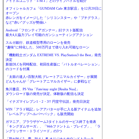
アイドルユニット「T-SET」とのライブバトルを紹介
オフィシャルカフェ「GUNDAM Cafe 東京駅店」を12月20日に
オープン
赤レンガをイメージした「シリコンスター」や「プチグラス」
など“赤い”グッズが勢揃い
Android「フロンティアガンナー」β2テスト版配信
最大4人協力プレイ可能のガンシューティングアクション
スルガ銀行、鉄道模型専用のローンを発売
“趣味”に特化した、500万円まで借り入れ可能なローン
「機動戦士ガンダム EXTREME VS. PlayStation3 the Best」発売
決定
新規DLCを同時配信、初回生産版に「バトルオペレーション」
のコードを付属
「太鼓の達人×百獣大戦 グレートアニマルカイザー」が展開
どんちゃんが「グレートアニマルカイザー」に参戦など
角川書店、PS Vita「Fate/stay night [Realta Nua]」
ダウンロード版の発売が決定。体験版の配信も決定
「イナズマイレブン1・2・3!! 円堂守伝説」発売日決定
WIN「アラド戦記」レアアバターが手に入る新アイテムを追加
「レベルアップヘルパーパック」も販売開始
ガマニア、ブラウザゲーム3タイトルのサービス終了を発表
「キングダムサーガ」、「Webファントム・ブレイブ」、「ラ
ングリッサー・トライソード」の3つ
「龍が如く5 夢、叶えし者 オリジナルサウンドトラック