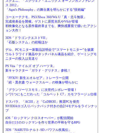
スクエニ、「スクウェア・エニックス オープンカンファレン
ス 2012」
「Agni's Philosophy」の舞台裏を明らかにする“技術編”
コーエーテクモ、PS3/Xbox 360/Wii U「真・北斗無双」
完成発表会を開催。ゲストに原哲夫氏やV6が登場
初映像化となる原作最終章までを、爽快感重視で描いたアクシ
ョン大作！
3DS「ドラゴンクエストVII」
「石版システム」の続報ほか
デル、PCモニター新製品説明会で“スマートモニター”を披露
ウルトラワイド液晶やタッチパネル液晶を紹介、ゲーミングモ
ニターの投入は見送り
PS Vita「テイルズ オブ ハーツ R」
新キャラクター「ガラド・グリナス」参戦！
「FFXIV: 新生エオルゼア」トレーラー公開
「続・黒衣森 ウォークスルー」の映像が明らかに
「グランツーリスモ５」に次世代シボレー登場！
シワ1つにもこだわった「コルベット C7」カモフラージュ仕様
ドスパラ、「ACIII」と「CoDBOII」推奨PCを発売
NVIDIAロゴ入りバックパック付きの合計4モデルをラインナッ
プ
iOS「ロックマン クロスオーバー」が配信開始
自分だけのロックマンを作り世界の平和を守るRPG
3DS「NARUTO-ナルト-SD パワフル疾風伝」