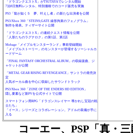
「ドラゴンクエストX」がTSUTAYAでレンタル開始
7泊8日無料レンタル、特別価格でのコード販売を実施
PS3「龍が如く５ 夢、叶えし者」の新たな出演者を公開
PS3/Xbox 360「STEINS;GATE 線形拘束のフェノグラム」
制作を発表。ティザーサイト公開
「ドラゴンクエストX」の連続クエスト情報を公開
「人形たちのラグナロク」の第1話、第2話
Mobage「メイプルモンスターランド」事前登録開始
「メイプルストーリー」のモンスターが登場するソーシャルカ
ードゲーム
「FINAL FANTASY ORCHESTRAL ALBUM」の収録楽曲、ジ
ャケットが公開
「METAL GEAR RISING REVENGEANCE」サントラの発売決
定
人気ボーカル曲を中心に収録したサウンドトラック
PS3/Xbox 360「ZONE OF THE ENDERS HD EDITION」
隠し要素など新PVを公式サイトで公開
スマートフォン用RPG「ドラゴンスレイヤー 導かれし宝冠の戦
士たち」
「イース」シリーズとコラボレーション。アドルの装備が手に
入る
コーエー、PSP「真・三