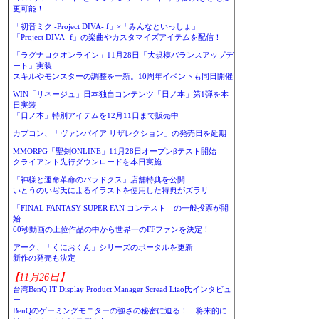
更可能！
「初音ミク -Project DIVA- f」×「みんなといっしょ」
「Project DIVA- f」の楽曲やカスタマイズアイテムを配信！
「ラグナロクオンライン」11月28日「大規模バランスアップデ
ート」実装
スキルやモンスターの調整を一新。10周年イベントも同日開催
WIN「リネージュ」日本独自コンテンツ「日ノ本」第1弾を本
日実装
「日ノ本」特別アイテムを12月11日まで販売中
カプコン、「ヴァンパイア リザレクション」の発売日を延期
MMORPG「聖剣ONLINE」11月28日オープンβテスト開始
クライアント先行ダウンロードを本日実施
「神様と運命革命のパラドクス」店舗特典を公開
いとうのいぢ氏によるイラストを使用した特典がズラリ
「FINAL FANTASY SUPER FAN コンテスト」の一般投票が開
始
60秒動画の上位作品の中から世界一のFFファンを決定！
アーク、「くにおくん」シリーズのポータルを更新
新作の発売も決定
【11月26日】
台湾BenQ IT Display Product Manager Scread Liao氏インタビュ
ー
BenQのゲーミングモニターの強さの秘密に迫る！ 将来的に