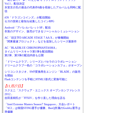
Vol.1」配信決定
氷室京介氏の過去の代表作6曲を収録したアルバムも同時に配
信
iOS「ドラゴンコインズ」が配信開始
セガの技術と叡知を結集したコインRPG
Android「アパレルパレットSP」配信
衣装のデザイン、販売ができるソーシャルシミュレーション
AC「頭文字D ARCADE STAGE 7 AA X」が稼働開始
「関東最速プロジェクト」などを追加したシリーズ最新作
AC「BLAZBLUE CHRONOPHANTASMA」
タイムリリースキャラ第1弾を配信開始
第2弾、第3弾の配信内容も公開
「ドリームクラブ」シリーズとパセラのコラボレーション
ドリームクラブ一色の「コラボレーションカフェ」がオープン
シリコンスタジオ、SWF変換再生エンジン「BLADE」の販売
を開始
Flashコンテンツを手軽にHTML5形式に変換可能に
【11月27日】
スクエニ「スクウェア・エニックス オープンカンファレンス
2012」
吉田直樹氏が「FFXIV」を作り直した理由を語る
「Intel Extreme Masters Season7 Singapore」大会レポート
「SC2」は韓国STING選手が優勝、BenQ所属のGrubby選手は
準優勝