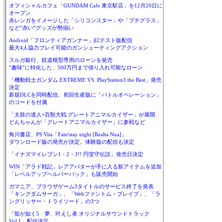
オフィシャルカフェ「GUNDAM Cafe 東京駅店」を12月20日に
オープン
赤レンガをイメージした「シリコンスター」や「プチグラス」
など“赤い”グッズが勢揃い
Android「フロンティアガンナー」β2テスト版配信
最大4人協力プレイ可能のガンシューティングアクション
スルガ銀行、鉄道模型専用のローンを発売
“趣味”に特化した、500万円まで借り入れ可能なローン
「機動戦士ガンダム EXTREME VS. PlayStation3 the Best」発売
決定
新規DLCを同時配信、初回生産版に「バトルオペレーション」
のコードを付属
「太鼓の達人×百獣大戦 グレートアニマルカイザー」が展開
どんちゃんが「グレートアニマルカイザー」に参戦など
角川書店、PS Vita「Fate/stay night [Realta Nua]」
ダウンロード版の発売が決定。体験版の配信も決定
「イナズマイレブン1・2・3!! 円堂守伝説」発売日決定
WIN「アラド戦記」レアアバターが手に入る新アイテムを追加
「レベルアップヘルパーパック」も販売開始
ガマニア、ブラウザゲーム3タイトルのサービス終了を発表
「キングダムサーガ」、「Webファントム・ブレイブ」、「ラ
ングリッサー・トライソード」の3つ
「龍が如く5 夢、叶えし者 オリジナルサウンドトラック
Vol.1」配信決定