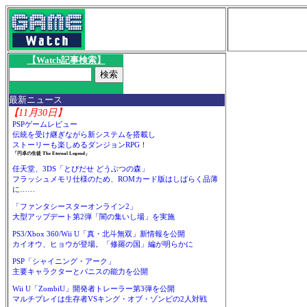
【Watch記事検索】
最新ニュース
【11月30日】
PSPゲームレビュー
伝統を受け継ぎながら新システムを搭載し
ストーリーも楽しめるダンジョンRPG！
「円卓の生徒 The Eternal Legend」
任天堂、3DS「とびだせ どうぶつの森」
フラッシュメモリ仕様のため、ROMカード版はしばらく品薄
に……
「ファンタシースターオンライン2」
大型アップデート第2弾「闇の集いし場」を実施
PS3/Xbox 360/Wii U「真・北斗無双」新情報を公開
カイオウ、ヒョウが登場。「修羅の国」編が明らかに
PSP「シャイニング・アーク」
主要キャラクターとパニスの能力を公開
Wii U「ZombiU」開発者トレーラー第3弾を公開
マルチプレイは生存者VSキング・オブ・ゾンビの2人対戦