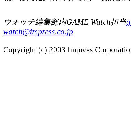
ウォッチ編集部内GAME Watch担当
g
watch@impress.co.jp
Copyright (c) 2003 Impress Corporation