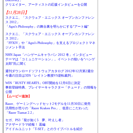
Discovery」
クリエイター、アーティストの応援インタビューを公開
【11月28日】
スクエニ、「スクウェア・エニックス オープンカンファレン
ス 2012」
「Agni's Philosophy」の舞台裏を明らかにする“アート編”
スクエニ、「スクウェア・エニックス オープンカンファレン
ス 2012」
「FFXIV」や「Agni's Philosophy」を支えるプロジェクトマネ
ジメント手法
NHN Japan「ハンゲームキャラバン 2012 冬」インタビュー
テーマは「コミュニケーション」。イベントの狙いを“ハンゲ
太郎”氏に聞く
週刊ダウンロードソフトウェアカタログ 2012年12月第2週分
今週の注目は3DS「レイトン教授VS逆転裁判」
WIN「RUSTY HEARTS」OBT開始を12月6日に決定
事前登録特典、プレイヤーキャラクター「チュード」の情報を
公開
【ムービー追加】
Razer、ゲーミングヘッドセット2モデルを11月30日に発売
汎用性が売りの「Razer Kraken Pro」、低音にこだわった
「Razer Tiamat 2.2」
セガ、PS3「龍が如く5 夢、叶えし者」
アナザードラマ続報！ 遥編
アイドルユニット「T-SET」とのライブバトルを紹介