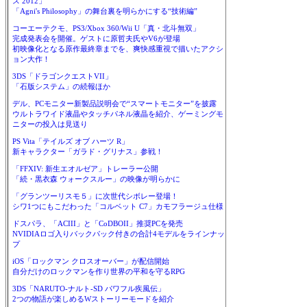
ス 2012」
「Agni's Philosophy」の舞台裏を明らかにする“技術編”
コーエーテクモ、PS3/Xbox 360/Wii U「真・北斗無双」
完成発表会を開催。ゲストに原哲夫氏やV6が登場
初映像化となる原作最終章までを、爽快感重視で描いたアクシ
ョン大作！
3DS「ドラゴンクエストVII」
「石版システム」の続報ほか
デル、PCモニター新製品説明会で“スマートモニター”を披露
ウルトラワイド液晶やタッチパネル液晶を紹介、ゲーミングモ
ニターの投入は見送り
PS Vita「テイルズ オブ ハーツ R」
新キャラクター「ガラド・グリナス」参戦！
「FFXIV: 新生エオルゼア」トレーラー公開
「続・黒衣森 ウォークスルー」の映像が明らかに
「グランツーリスモ５」に次世代シボレー登場！
シワ1つにもこだわった「コルベット C7」カモフラージュ仕様
ドスパラ、「ACIII」と「CoDBOII」推奨PCを発売
NVIDIAロゴ入りバックパック付きの合計4モデルをラインナッ
プ
iOS「ロックマン クロスオーバー」が配信開始
自分だけのロックマンを作り世界の平和を守るRPG
3DS「NARUTO-ナルト-SD パワフル疾風伝」
2つの物語が楽しめるWストーリーモードを紹介