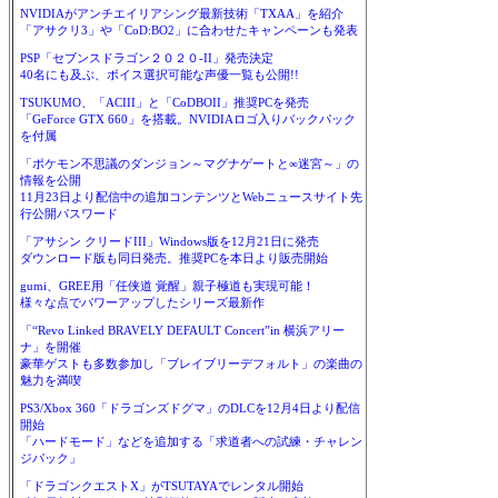
NVIDIAがアンチエイリアシング最新技術「TXAA」を紹介
「アサクリ3」や「CoD:BO2」に合わせたキャンペーンも発表
PSP「セブンスドラゴン２０２０-II」発売決定
40名にも及ぶ、ボイス選択可能な声優一覧も公開!!
TSUKUMO、「ACIII」と「CoDBOII」推奨PCを発売
「GeForce GTX 660」を搭載。NVIDIAロゴ入りバックパック
を付属
「ポケモン不思議のダンジョン～マグナゲートと∞迷宮～」の
情報を公開
11月23日より配信中の追加コンテンツとWebニュースサイト先
行公開パスワード
「アサシン クリードIII」Windows版を12月21日に発売
ダウンロード版も同日発売。推奨PCを本日より販売開始
gumi、GREE用「任侠道 覚醒」親子極道も実現可能！
様々な点でパワーアップしたシリーズ最新作
「“Revo Linked BRAVELY DEFAULT Concert”in 横浜アリー
ナ」を開催
豪華ゲストも多数参加し「ブレイブリーデフォルト」の楽曲の
魅力を満喫
PS3/Xbox 360「ドラゴンズドグマ」のDLCを12月4日より配信
開始
「ハードモード」などを追加する「求道者への試練・チャレン
ジパック」
「ドラゴンクエストX」がTSUTAYAでレンタル開始