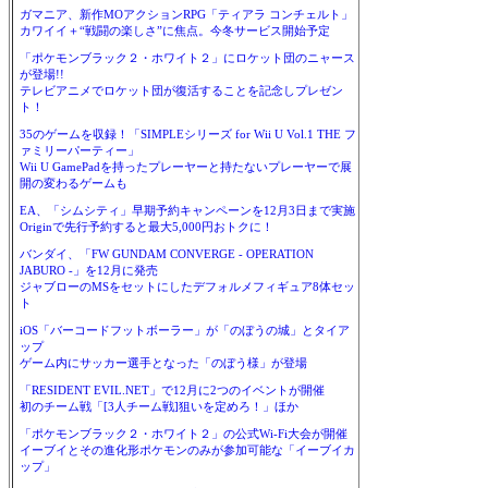
ガマニア、新作MOアクションRPG「ティアラ コンチェルト」
カワイイ＋“戦闘の楽しさ”に焦点。今冬サービス開始予定
「ポケモンブラック２・ホワイト２」にロケット団のニャース
が登場!!
テレビアニメでロケット団が復活することを記念しプレゼン
ト！
35のゲームを収録！「SIMPLEシリーズ for Wii U Vol.1 THE フ
ァミリーパーティー」
Wii U GamePadを持ったプレーヤーと持たないプレーヤーで展
開の変わるゲームも
EA、「シムシティ」早期予約キャンペーンを12月3日まで実施
Originで先行予約すると最大5,000円おトクに！
バンダイ、「FW GUNDAM CONVERGE - OPERATION
JABURO -」を12月に発売
ジャブローのMSをセットにしたデフォルメフィギュア8体セッ
ト
iOS「バーコードフットボーラー」が「のぼうの城」とタイア
ップ
ゲーム内にサッカー選手となった「のぼう様」が登場
「RESIDENT EVIL.NET」で12月に2つのイベントが開催
初のチーム戦「[3人チーム戦]狙いを定めろ！」ほか
「ポケモンブラック２・ホワイト２」の公式Wi-Fi大会が開催
イーブイとその進化形ポケモンのみが参加可能な「イーブイカ
ップ」