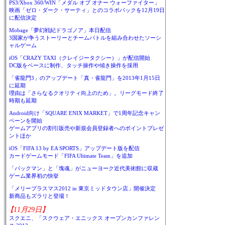
PS3/Xbox 360/WIN「メダル オブ オナー ウォーファイター」
映画「ゼロ・ダーク・サーティ」とのコラボパックを12月19日
に配信決定
Mobage「夢幻戦紀ドラゴノア」本日配信
3国家が争うストーリーとチームバトルを組み合わせたソーシ
ャルゲーム
iOS「CRAZY TAXI（クレイジータクシー）」が配信開始
DC版をベースに制作、タッチ操作や傾き操作を採用
「雀龍門3」のアップデート「真・雀龍門」を2013年1月15日
に延期
理由は「さらなるクオリティ向上のため」。リーグモード終了
時期も延期
Android向け「SQUARE ENIX MARKET」で1周年記念キャン
ペーンを開始
ゲームアプリの割引販売や新規会員登録者へのポイントプレゼ
ントほか
iOS「FIFA 13 by EA SPORTS」アップデート版を配信
カードゲームモード「FIFA Ultimate Team」を追加
「パックマン」と「塊魂」がニューヨーク近代美術館に収蔵
ゲーム業界初の快挙
「メリープラスマス2012 in 東京ミッドタウン店」開催決定
新商品もズラリと登場！
【11月29日】
スクエニ、「スクウェア・エニックス オープンカンファレン