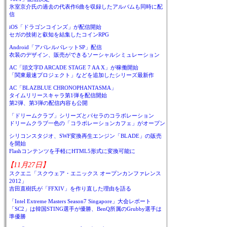
氷室京介氏の過去の代表作6曲を収録したアルバムも同時に配
信
iOS「ドラゴンコインズ」が配信開始
セガの技術と叡知を結集したコインRPG
Android「アパレルパレットSP」配信
衣装のデザイン、販売ができるソーシャルシミュレーション
AC「頭文字D ARCADE STAGE 7 AA X」が稼働開始
「関東最速プロジェクト」などを追加したシリーズ最新作
AC「BLAZBLUE CHRONOPHANTASMA」
タイムリリースキャラ第1弾を配信開始
第2弾、第3弾の配信内容も公開
「ドリームクラブ」シリーズとパセラのコラボレーション
ドリームクラブ一色の「コラボレーションカフェ」がオープン
シリコンスタジオ、SWF変換再生エンジン「BLADE」の販売
を開始
Flashコンテンツを手軽にHTML5形式に変換可能に
【11月27日】
スクエニ「スクウェア・エニックス オープンカンファレンス
2012」
吉田直樹氏が「FFXIV」を作り直した理由を語る
「Intel Extreme Masters Season7 Singapore」大会レポート
「SC2」は韓国STING選手が優勝、BenQ所属のGrubby選手は
準優勝