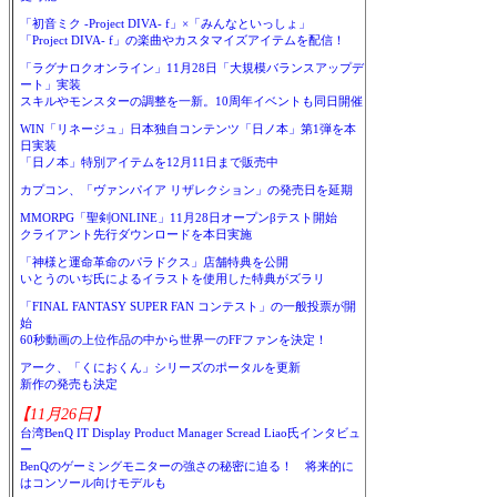
「初音ミク -Project DIVA- f」×「みんなといっしょ」
「Project DIVA- f」の楽曲やカスタマイズアイテムを配信！
「ラグナロクオンライン」11月28日「大規模バランスアップデ
ート」実装
スキルやモンスターの調整を一新。10周年イベントも同日開催
WIN「リネージュ」日本独自コンテンツ「日ノ本」第1弾を本
日実装
「日ノ本」特別アイテムを12月11日まで販売中
カプコン、「ヴァンパイア リザレクション」の発売日を延期
MMORPG「聖剣ONLINE」11月28日オープンβテスト開始
クライアント先行ダウンロードを本日実施
「神様と運命革命のパラドクス」店舗特典を公開
いとうのいぢ氏によるイラストを使用した特典がズラリ
「FINAL FANTASY SUPER FAN コンテスト」の一般投票が開
始
60秒動画の上位作品の中から世界一のFFファンを決定！
アーク、「くにおくん」シリーズのポータルを更新
新作の発売も決定
【11月26日】
台湾BenQ IT Display Product Manager Scread Liao氏インタビュ
ー
BenQのゲーミングモニターの強さの秘密に迫る！ 将来的に
はコンソール向けモデルも