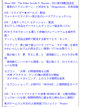
Xbox 360「The Elder Scrolls V: Skyrim」DLC第3弾配信決定
「最初のドラゴンボーン」と対決する「Dragonborn」日本語版
iOS「スライダー★ガールズ」配信
ウォータースライダー×美少女のレースアクションゲーム
iOS「上海ディズニー エディション」配信
全12アニメ作品をテーマとしたディズニー版名作パズル
PCやスマホでネットを通じて本物のクレーンゲームを操作可
能！
ゲットした景品は無料で配送する新サービス「ネッチ」
アイアップ、箸と鍋で遊ぶパーティゲーム「マナー鍋」を発売
かわいらしいおでんの具を正しい箸使いでつかみ取ろう！
「龍が如く５ 夢、叶えし者」と「築地銀だこ」のコラボが実
現
「築地銀だこハイボール酒場」に「龍が如く５」のコラボメニ
ューが登場
カプコン、「大神」の関連情報を公開
「大神 アマテラス」グッズ3種の再受注が開始
「ダイヤモンドダイニング」とのコラボ期間を延長
「カプコンショップ」が神戸の「MOSAIC」に期間限定オープ
ン
iOS「ストリートファイター X 鉄拳 MOBILE 祭」が配信開始
リュウか一八を使い制限時間内に敵を何人倒せるかに挑戦!!
角川ゲームスとSCEJの人材発掘プロジェクト「Project