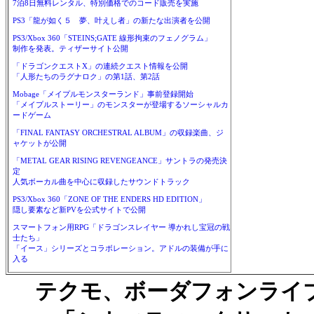
7泊8日無料レンタル、特別価格でのコード販売を実施
PS3「龍が如く５ 夢、叶えし者」の新たな出演者を公開
PS3/Xbox 360「STEINS;GATE 線形拘束のフェノグラム」
制作を発表。ティザーサイト公開
「ドラゴンクエストX」の連続クエスト情報を公開
「人形たちのラグナロク」の第1話、第2話
Mobage「メイプルモンスターランド」事前登録開始
「メイプルストーリー」のモンスターが登場するソーシャルカ
ードゲーム
「FINAL FANTASY ORCHESTRAL ALBUM」の収録楽曲、ジ
ャケットが公開
「METAL GEAR RISING REVENGEANCE」サントラの発売決
定
人気ボーカル曲を中心に収録したサウンドトラック
PS3/Xbox 360「ZONE OF THE ENDERS HD EDITION」
隠し要素など新PVを公式サイトで公開
スマートフォン用RPG「ドラゴンスレイヤー 導かれし宝冠の戦
士たち」
「イース」シリーズとコラボレーション。アドルの装備が手に
入る
テクモ、ボーダフォンライブ