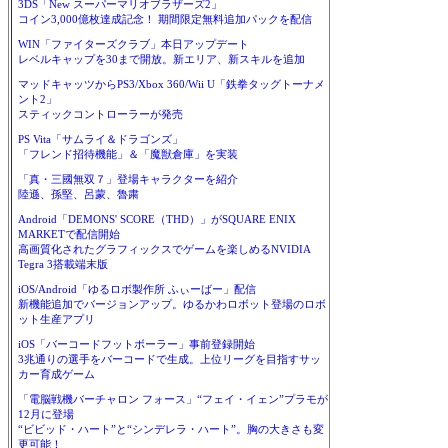
3DS「New スーパーマリオブラザーズ2」
コイン3,000億枚達成記念！ 期間限定無料追加パックを配信
WIN「ファイターズクラブ」本日アップデート
レベルキャップを30まで開放。新エリア、新スキルを追加
マッドキャッツからPS3/Xbox 360/Wii U「鉄拳タッグトーナメ
ント2」
スティックコントローラーが発売
PS Vita「サムライ＆ドラゴンズ」
「フレンド招待機能」＆「魔獣倉庫」を実装
「真・三國無双７」登場キャラクターを紹介
陸遜、孫堅、呂蒙、魯粛
Android「DEMONS' SCORE（THD）」がSQUARE ENIX
MARKETで配信開始
高画質化されたグラフィックスでゲームを楽しめるNVIDIA
Tegra 3搭載端末版
iOS/Android「ゆるロボ製作所 ふぃーばー」配信
新機能追加でバージョンアップ。ゆるかわロボット登場のロボ
ット生産アプリ
iOS「バーコードフットボーラー」事前登録開始
3兆通りの選手をバーコードで生成。上位リーグを目指すサッ
カー育成ゲーム
「電脳戦機バーチャロン フォース」“フェイ・イェン”プラモが
12月に登場
“ビビッド・ハート”と“シンデレラ・ハート”。胸の大きさも変
更可能！