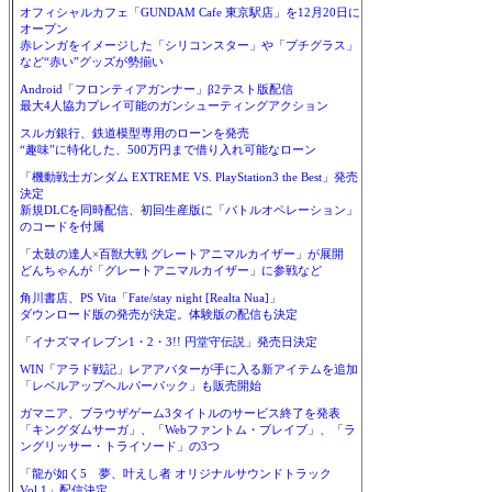
オフィシャルカフェ「GUNDAM Cafe 東京駅店」を12月20日に
オープン
赤レンガをイメージした「シリコンスター」や「プチグラス」
など“赤い”グッズが勢揃い
Android「フロンティアガンナー」β2テスト版配信
最大4人協力プレイ可能のガンシューティングアクション
スルガ銀行、鉄道模型専用のローンを発売
“趣味”に特化した、500万円まで借り入れ可能なローン
「機動戦士ガンダム EXTREME VS. PlayStation3 the Best」発売
決定
新規DLCを同時配信、初回生産版に「バトルオペレーション」
のコードを付属
「太鼓の達人×百獣大戦 グレートアニマルカイザー」が展開
どんちゃんが「グレートアニマルカイザー」に参戦など
角川書店、PS Vita「Fate/stay night [Realta Nua]」
ダウンロード版の発売が決定。体験版の配信も決定
「イナズマイレブン1・2・3!! 円堂守伝説」発売日決定
WIN「アラド戦記」レアアバターが手に入る新アイテムを追加
「レベルアップヘルパーパック」も販売開始
ガマニア、ブラウザゲーム3タイトルのサービス終了を発表
「キングダムサーガ」、「Webファントム・ブレイブ」、「ラ
ングリッサー・トライソード」の3つ
「龍が如く5 夢、叶えし者 オリジナルサウンドトラック
Vol.1」配信決定