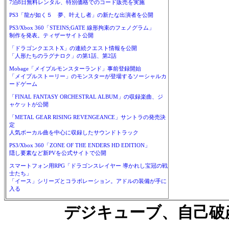
7泊8日無料レンタル、特別価格でのコード販売を実施
PS3「龍が如く５ 夢、叶えし者」の新たな出演者を公開
PS3/Xbox 360「STEINS;GATE 線形拘束のフェノグラム」
制作を発表。ティザーサイト公開
「ドラゴンクエストX」の連続クエスト情報を公開
「人形たちのラグナロク」の第1話、第2話
Mobage「メイプルモンスターランド」事前登録開始
「メイプルストーリー」のモンスターが登場するソーシャルカ
ードゲーム
「FINAL FANTASY ORCHESTRAL ALBUM」の収録楽曲、ジ
ャケットが公開
「METAL GEAR RISING REVENGEANCE」サントラの発売決
定
人気ボーカル曲を中心に収録したサウンドトラック
PS3/Xbox 360「ZONE OF THE ENDERS HD EDITION」
隠し要素など新PVを公式サイトで公開
スマートフォン用RPG「ドラゴンスレイヤー 導かれし宝冠の戦
士たち」
「イース」シリーズとコラボレーション。アドルの装備が手に
入る
デジキューブ、自己破