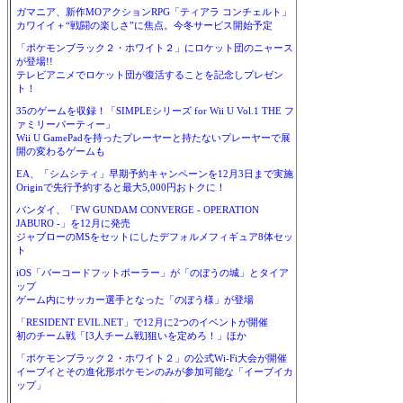
ガマニア、新作MOアクションRPG「ティアラ コンチェルト」
カワイイ＋“戦闘の楽しさ”に焦点。今冬サービス開始予定
「ポケモンブラック２・ホワイト２」にロケット団のニャース
が登場!!
テレビアニメでロケット団が復活することを記念しプレゼン
ト！
35のゲームを収録！「SIMPLEシリーズ for Wii U Vol.1 THE フ
ァミリーパーティー」
Wii U GamePadを持ったプレーヤーと持たないプレーヤーで展
開の変わるゲームも
EA、「シムシティ」早期予約キャンペーンを12月3日まで実施
Originで先行予約すると最大5,000円おトクに！
バンダイ、「FW GUNDAM CONVERGE - OPERATION
JABURO -」を12月に発売
ジャブローのMSをセットにしたデフォルメフィギュア8体セッ
ト
iOS「バーコードフットボーラー」が「のぼうの城」とタイア
ップ
ゲーム内にサッカー選手となった「のぼう様」が登場
「RESIDENT EVIL.NET」で12月に2つのイベントが開催
初のチーム戦「[3人チーム戦]狙いを定めろ！」ほか
「ポケモンブラック２・ホワイト２」の公式Wi-Fi大会が開催
イーブイとその進化形ポケモンのみが参加可能な「イーブイカ
ップ」