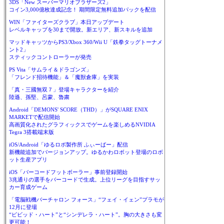
3DS「New スーパーマリオブラザーズ2」
コイン3,000億枚達成記念！ 期間限定無料追加パックを配信
WIN「ファイターズクラブ」本日アップデート
レベルキャップを30まで開放。新エリア、新スキルを追加
マッドキャッツからPS3/Xbox 360/Wii U「鉄拳タッグトーナメ
ント2」
スティックコントローラーが発売
PS Vita「サムライ＆ドラゴンズ」
「フレンド招待機能」＆「魔獣倉庫」を実装
「真・三國無双７」登場キャラクターを紹介
陸遜、孫堅、呂蒙、魯粛
Android「DEMONS' SCORE（THD）」がSQUARE ENIX
MARKETで配信開始
高画質化されたグラフィックスでゲームを楽しめるNVIDIA
Tegra 3搭載端末版
iOS/Android「ゆるロボ製作所 ふぃーばー」配信
新機能追加でバージョンアップ。ゆるかわロボット登場のロボ
ット生産アプリ
iOS「バーコードフットボーラー」事前登録開始
3兆通りの選手をバーコードで生成。上位リーグを目指すサッ
カー育成ゲーム
「電脳戦機バーチャロン フォース」“フェイ・イェン”プラモが
12月に登場
“ビビッド・ハート”と“シンデレラ・ハート”。胸の大きさも変
更可能！