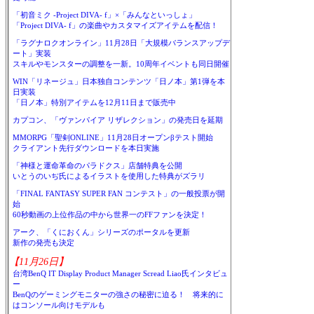
「初音ミク -Project DIVA- f」×「みんなといっしょ」
「Project DIVA- f」の楽曲やカスタマイズアイテムを配信！
「ラグナロクオンライン」11月28日「大規模バランスアップデ
ート」実装
スキルやモンスターの調整を一新。10周年イベントも同日開催
WIN「リネージュ」日本独自コンテンツ「日ノ本」第1弾を本
日実装
「日ノ本」特別アイテムを12月11日まで販売中
カプコン、「ヴァンパイア リザレクション」の発売日を延期
MMORPG「聖剣ONLINE」11月28日オープンβテスト開始
クライアント先行ダウンロードを本日実施
「神様と運命革命のパラドクス」店舗特典を公開
いとうのいぢ氏によるイラストを使用した特典がズラリ
「FINAL FANTASY SUPER FAN コンテスト」の一般投票が開
始
60秒動画の上位作品の中から世界一のFFファンを決定！
アーク、「くにおくん」シリーズのポータルを更新
新作の発売も決定
【11月26日】
台湾BenQ IT Display Product Manager Scread Liao氏インタビュ
ー
BenQのゲーミングモニターの強さの秘密に迫る！ 将来的に
はコンソール向けモデルも