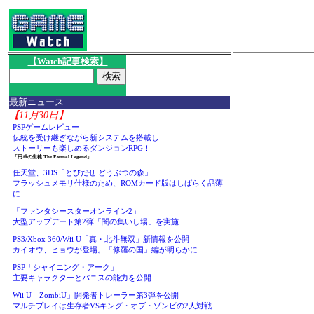
【Watch記事検索】
最新ニュース
【11月30日】
PSPゲームレビュー
伝統を受け継ぎながら新システムを搭載し
ストーリーも楽しめるダンジョンRPG！
「円卓の生徒 The Eternal Legend」
任天堂、3DS「とびだせ どうぶつの森」
フラッシュメモリ仕様のため、ROMカード版はしばらく品薄
に……
「ファンタシースターオンライン2」
大型アップデート第2弾「闇の集いし場」を実施
PS3/Xbox 360/Wii U「真・北斗無双」新情報を公開
カイオウ、ヒョウが登場。「修羅の国」編が明らかに
PSP「シャイニング・アーク」
主要キャラクターとパニスの能力を公開
Wii U「ZombiU」開発者トレーラー第3弾を公開
マルチプレイは生存者VSキング・オブ・ゾンビの2人対戦