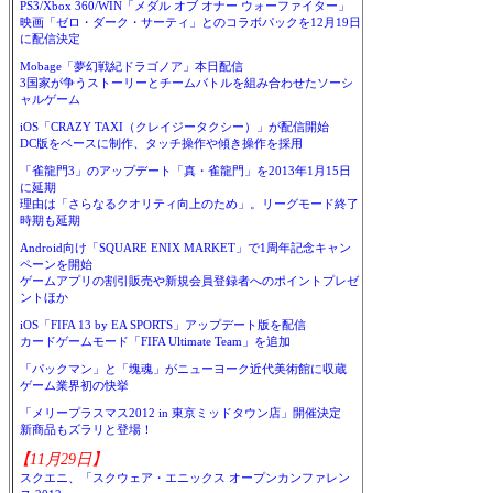
PS3/Xbox 360/WIN「メダル オブ オナー ウォーファイター」
映画「ゼロ・ダーク・サーティ」とのコラボパックを12月19日
に配信決定
Mobage「夢幻戦紀ドラゴノア」本日配信
3国家が争うストーリーとチームバトルを組み合わせたソーシ
ャルゲーム
iOS「CRAZY TAXI（クレイジータクシー）」が配信開始
DC版をベースに制作、タッチ操作や傾き操作を採用
「雀龍門3」のアップデート「真・雀龍門」を2013年1月15日
に延期
理由は「さらなるクオリティ向上のため」。リーグモード終了
時期も延期
Android向け「SQUARE ENIX MARKET」で1周年記念キャン
ペーンを開始
ゲームアプリの割引販売や新規会員登録者へのポイントプレゼ
ントほか
iOS「FIFA 13 by EA SPORTS」アップデート版を配信
カードゲームモード「FIFA Ultimate Team」を追加
「パックマン」と「塊魂」がニューヨーク近代美術館に収蔵
ゲーム業界初の快挙
「メリープラスマス2012 in 東京ミッドタウン店」開催決定
新商品もズラリと登場！
【11月29日】
スクエニ、「スクウェア・エニックス オープンカンファレン