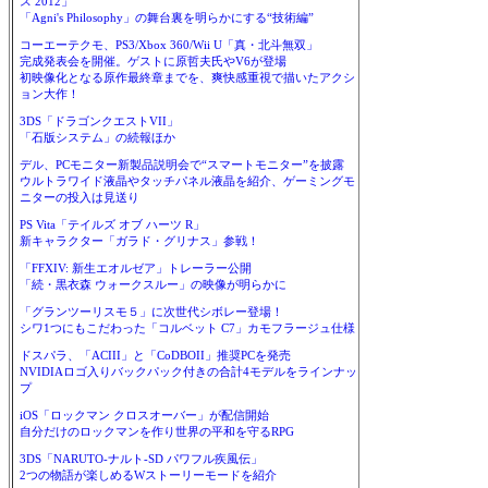
ス 2012」
「Agni's Philosophy」の舞台裏を明らかにする“技術編”
コーエーテクモ、PS3/Xbox 360/Wii U「真・北斗無双」
完成発表会を開催。ゲストに原哲夫氏やV6が登場
初映像化となる原作最終章までを、爽快感重視で描いたアクシ
ョン大作！
3DS「ドラゴンクエストVII」
「石版システム」の続報ほか
デル、PCモニター新製品説明会で“スマートモニター”を披露
ウルトラワイド液晶やタッチパネル液晶を紹介、ゲーミングモ
ニターの投入は見送り
PS Vita「テイルズ オブ ハーツ R」
新キャラクター「ガラド・グリナス」参戦！
「FFXIV: 新生エオルゼア」トレーラー公開
「続・黒衣森 ウォークスルー」の映像が明らかに
「グランツーリスモ５」に次世代シボレー登場！
シワ1つにもこだわった「コルベット C7」カモフラージュ仕様
ドスパラ、「ACIII」と「CoDBOII」推奨PCを発売
NVIDIAロゴ入りバックパック付きの合計4モデルをラインナッ
プ
iOS「ロックマン クロスオーバー」が配信開始
自分だけのロックマンを作り世界の平和を守るRPG
3DS「NARUTO-ナルト-SD パワフル疾風伝」
2つの物語が楽しめるWストーリーモードを紹介