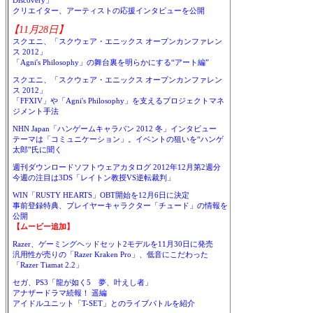
Discovery」
クリエイター、アーティストの応援インタビューを公開
【11月28日】
スクエニ、「スクウェア・エニックス オープンカンファレン
ス 2012」
「Agni's Philosophy」の舞台裏を明らかにする“アート編”
スクエニ、「スクウェア・エニックス オープンカンファレン
ス 2012」
「FFXIV」や「Agni's Philosophy」を支えるプロジェクトマネ
ジメント手法
NHN Japan「ハンゲームキャラバン 2012 冬」インタビュー
テーマは「コミュニケーション」。イベントの狙いを“ハンゲ
太郎”氏に聞く
週刊ダウンロードソフトウェアカタログ 2012年12月第2週分
今週の注目は3DS「レイトン教授VS逆転裁判」
WIN「RUSTY HEARTS」OBT開始を12月6日に決定
事前登録特典、プレイヤーキャラクター「チュード」の情報を
公開
【ムービー追加】
Razer、ゲーミングヘッドセット2モデルを11月30日に発売
汎用性が売りの「Razer Kraken Pro」、低音にこだわった
「Razer Tiamat 2.2」
セガ、PS3「龍が如く5 夢、叶えし者」
アナザードラマ続報！ 遥編
アイドルユニット「T-SET」とのライブバトルを紹介