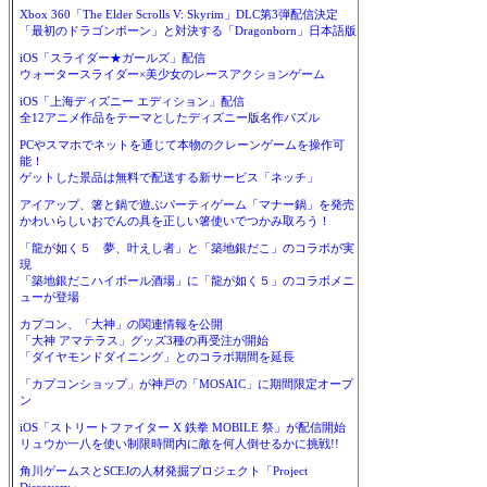
Xbox 360「The Elder Scrolls V: Skyrim」DLC第3弾配信決定
「最初のドラゴンボーン」と対決する「Dragonborn」日本語版
iOS「スライダー★ガールズ」配信
ウォータースライダー×美少女のレースアクションゲーム
iOS「上海ディズニー エディション」配信
全12アニメ作品をテーマとしたディズニー版名作パズル
PCやスマホでネットを通じて本物のクレーンゲームを操作可
能！
ゲットした景品は無料で配送する新サービス「ネッチ」
アイアップ、箸と鍋で遊ぶパーティゲーム「マナー鍋」を発売
かわいらしいおでんの具を正しい箸使いでつかみ取ろう！
「龍が如く５ 夢、叶えし者」と「築地銀だこ」のコラボが実
現
「築地銀だこハイボール酒場」に「龍が如く５」のコラボメニ
ューが登場
カプコン、「大神」の関連情報を公開
「大神 アマテラス」グッズ3種の再受注が開始
「ダイヤモンドダイニング」とのコラボ期間を延長
「カプコンショップ」が神戸の「MOSAIC」に期間限定オープ
ン
iOS「ストリートファイター X 鉄拳 MOBILE 祭」が配信開始
リュウか一八を使い制限時間内に敵を何人倒せるかに挑戦!!
角川ゲームスとSCEJの人材発掘プロジェクト「Project