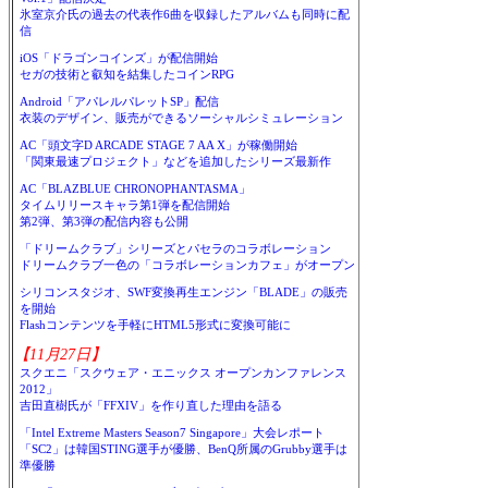
氷室京介氏の過去の代表作6曲を収録したアルバムも同時に配
信
iOS「ドラゴンコインズ」が配信開始
セガの技術と叡知を結集したコインRPG
Android「アパレルパレットSP」配信
衣装のデザイン、販売ができるソーシャルシミュレーション
AC「頭文字D ARCADE STAGE 7 AA X」が稼働開始
「関東最速プロジェクト」などを追加したシリーズ最新作
AC「BLAZBLUE CHRONOPHANTASMA」
タイムリリースキャラ第1弾を配信開始
第2弾、第3弾の配信内容も公開
「ドリームクラブ」シリーズとパセラのコラボレーション
ドリームクラブ一色の「コラボレーションカフェ」がオープン
シリコンスタジオ、SWF変換再生エンジン「BLADE」の販売
を開始
Flashコンテンツを手軽にHTML5形式に変換可能に
【11月27日】
スクエニ「スクウェア・エニックス オープンカンファレンス
2012」
吉田直樹氏が「FFXIV」を作り直した理由を語る
「Intel Extreme Masters Season7 Singapore」大会レポート
「SC2」は韓国STING選手が優勝、BenQ所属のGrubby選手は
準優勝