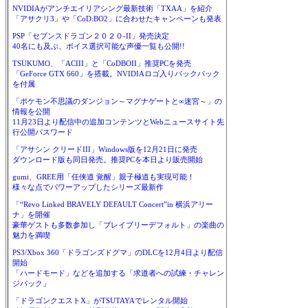
NVIDIAがアンチエイリアシング最新技術「TXAA」を紹介
「アサクリ3」や「CoD:BO2」に合わせたキャンペーンも発表
PSP「セブンスドラゴン２０２０-II」発売決定
40名にも及ぶ、ボイス選択可能な声優一覧も公開!!
TSUKUMO、「ACIII」と「CoDBOII」推奨PCを発売
「GeForce GTX 660」を搭載。NVIDIAロゴ入りバックパック
を付属
「ポケモン不思議のダンジョン～マグナゲートと∞迷宮～」の
情報を公開
11月23日より配信中の追加コンテンツとWebニュースサイト先
行公開パスワード
「アサシン クリードIII」Windows版を12月21日に発売
ダウンロード版も同日発売。推奨PCを本日より販売開始
gumi、GREE用「任侠道 覚醒」親子極道も実現可能！
様々な点でパワーアップしたシリーズ最新作
「“Revo Linked BRAVELY DEFAULT Concert”in 横浜アリー
ナ」を開催
豪華ゲストも多数参加し「ブレイブリーデフォルト」の楽曲の
魅力を満喫
PS3/Xbox 360「ドラゴンズドグマ」のDLCを12月4日より配信
開始
「ハードモード」などを追加する「求道者への試練・チャレン
ジパック」
「ドラゴンクエストX」がTSUTAYAでレンタル開始