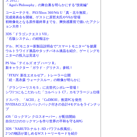
ス 2012」
「Agni's Philosophy」の舞台裏を明らかにする“技術編”
コーエーテクモ、PS3/Xbox 360/Wii U「真・北斗無双」
完成発表会を開催。ゲストに原哲夫氏やV6が登場
初映像化となる原作最終章までを、爽快感重視で描いたアクシ
ョン大作！
3DS「ドラゴンクエストVII」
「石版システム」の続報ほか
デル、PCモニター新製品説明会で“スマートモニター”を披露
ウルトラワイド液晶やタッチパネル液晶を紹介、ゲーミングモ
ニターの投入は見送り
PS Vita「テイルズ オブ ハーツ R」
新キャラクター「ガラド・グリナス」参戦！
「FFXIV: 新生エオルゼア」トレーラー公開
「続・黒衣森 ウォークスルー」の映像が明らかに
「グランツーリスモ５」に次世代シボレー登場！
シワ1つにもこだわった「コルベット C7」カモフラージュ仕様
ドスパラ、「ACIII」と「CoDBOII」推奨PCを発売
NVIDIAロゴ入りバックパック付きの合計4モデルをラインナッ
プ
iOS「ロックマン クロスオーバー」が配信開始
自分だけのロックマンを作り世界の平和を守るRPG
3DS「NARUTO-ナルト-SD パワフル疾風伝」
2つの物語が楽しめるWストーリーモードを紹介