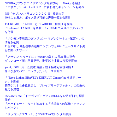
NVIDIAがアンチエイリアシング最新技術「TXAA」を紹介
「アサクリ3」や「CoD:BO2」に合わせたキャンペーンも発表
PSP「セブンスドラゴン２０２０-II」発売決定
40名にも及ぶ、ボイス選択可能な声優一覧も公開!!
TSUKUMO、「ACIII」と「CoDBOII」推奨PCを発売
「GeForce GTX 660」を搭載。NVIDIAロゴ入りバックパック
を付属
「ポケモン不思議のダンジョン～マグナゲートと∞迷宮～」の
情報を公開
11月23日より配信中の追加コンテンツとWebニュースサイト先
行公開パスワード
「アサシン クリードIII」Windows版を12月21日に発売
ダウンロード版も同日発売。推奨PCを本日より販売開始
gumi、GREE用「任侠道 覚醒」親子極道も実現可能！
様々な点でパワーアップしたシリーズ最新作
「“Revo Linked BRAVELY DEFAULT Concert”in 横浜アリー
ナ」を開催
豪華ゲストも多数参加し「ブレイブリーデフォルト」の楽曲の
魅力を満喫
PS3/Xbox 360「ドラゴンズドグマ」のDLCを12月4日より配信
開始
「ハードモード」などを追加する「求道者への試練・チャレン
ジパック」
「ドラゴンクエストX」がTSUTAYAでレンタル開始