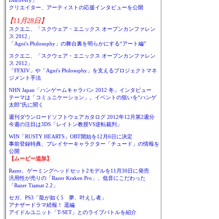
Discovery」
クリエイター、アーティストの応援インタビューを公開
【11月28日】
スクエニ、「スクウェア・エニックス オープンカンファレン
ス 2012」
「Agni's Philosophy」の舞台裏を明らかにする“アート編”
スクエニ、「スクウェア・エニックス オープンカンファレン
ス 2012」
「FFXIV」や「Agni's Philosophy」を支えるプロジェクトマネ
ジメント手法
NHN Japan「ハンゲームキャラバン 2012 冬」インタビュー
テーマは「コミュニケーション」。イベントの狙いを“ハンゲ
太郎”氏に聞く
週刊ダウンロードソフトウェアカタログ 2012年12月第2週分
今週の注目は3DS「レイトン教授VS逆転裁判」
WIN「RUSTY HEARTS」OBT開始を12月6日に決定
事前登録特典、プレイヤーキャラクター「チュード」の情報を
公開
【ムービー追加】
Razer、ゲーミングヘッドセット2モデルを11月30日に発売
汎用性が売りの「Razer Kraken Pro」、低音にこだわった
「Razer Tiamat 2.2」
セガ、PS3「龍が如く5 夢、叶えし者」
アナザードラマ続報！ 遥編
アイドルユニット「T-SET」とのライブバトルを紹介