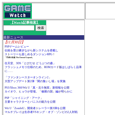
【Watch記事検索】
最新ニュース
【11月30日】
PSPゲームレビュー
伝統を受け継ぎながら新システムを搭載し
ストーリーも楽しめるダンジョンRPG！
「円卓の生徒 The Eternal Legend」
任天堂、3DS「とびだせ どうぶつの森」
フラッシュメモリ仕様のため、ROMカード版はしばらく品薄
に……
「ファンタシースターオンライン2」
大型アップデート第2弾「闇の集いし場」を実施
PS3/Xbox 360/Wii U「真・北斗無双」新情報を公開
カイオウ、ヒョウが登場。「修羅の国」編が明らかに
PSP「シャイニング・アーク」
主要キャラクターとパニスの能力を公開
Wii U「ZombiU」開発者トレーラー第3弾を公開
マルチプレイは生存者VSキング・オブ・ゾンビの2人対戦