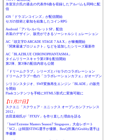
氷室京介氏の過去の代表作6曲を収録したアルバムも同時に配
信
iOS「ドラゴンコインズ」が配信開始
セガの技術と叡知を結集したコインRPG
Android「アパレルパレットSP」配信
衣装のデザイン、販売ができるソーシャルシミュレーション
AC「頭文字D ARCADE STAGE 7 AA X」が稼働開始
「関東最速プロジェクト」などを追加したシリーズ最新作
AC「BLAZBLUE CHRONOPHANTASMA」
タイムリリースキャラ第1弾を配信開始
第2弾、第3弾の配信内容も公開
「ドリームクラブ」シリーズとパセラのコラボレーション
ドリームクラブ一色の「コラボレーションカフェ」がオープン
シリコンスタジオ、SWF変換再生エンジン「BLADE」の販売
を開始
Flashコンテンツを手軽にHTML5形式に変換可能に
【11月27日】
スクエニ「スクウェア・エニックス オープンカンファレンス
2012」
吉田直樹氏が「FFXIV」を作り直した理由を語る
「Intel Extreme Masters Season7 Singapore」大会レポート
「SC2」は韓国STING選手が優勝、BenQ所属のGrubby選手は
準優勝