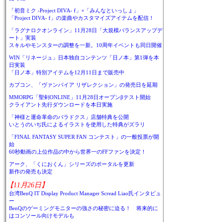
「初音ミク -Project DIVA- f」×「みんなといっしょ」
「Project DIVA- f」の楽曲やカスタマイズアイテムを配信！
「ラグナロクオンライン」11月28日「大規模バランスアップデ
ート」実装
スキルやモンスターの調整を一新。10周年イベントも同日開催
WIN「リネージュ」日本独自コンテンツ「日ノ本」第1弾を本
日実装
「日ノ本」特別アイテムを12月11日まで販売中
カプコン、「ヴァンパイア リザレクション」の発売日を延期
MMORPG「聖剣ONLINE」11月28日オープンβテスト開始
クライアント先行ダウンロードを本日実施
「神様と運命革命のパラドクス」店舗特典を公開
いとうのいぢ氏によるイラストを使用した特典がズラリ
「FINAL FANTASY SUPER FAN コンテスト」の一般投票が開
始
60秒動画の上位作品の中から世界一のFFファンを決定！
アーク、「くにおくん」シリーズのポータルを更新
新作の発売も決定
【11月26日】
台湾BenQ IT Display Product Manager Scread Liao氏インタビュ
ー
BenQのゲーミングモニターの強さの秘密に迫る！ 将来的に
はコンソール向けモデルも