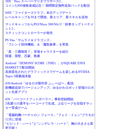
3DS「New スーパーマリオブラザーズ2」
コイン3,000億枚達成記念！ 期間限定無料追加パックを配信
WIN「ファイターズクラブ」本日アップデート
レベルキャップを30まで開放。新エリア、新スキルを追加
マッドキャッツからPS3/Xbox 360/Wii U「鉄拳タッグトーナメ
ント2」
スティックコントローラーが発売
PS Vita「サムライ＆ドラゴンズ」
「フレンド招待機能」＆「魔獣倉庫」を実装
「真・三國無双７」登場キャラクターを紹介
陸遜、孫堅、呂蒙、魯粛
Android「DEMONS' SCORE（THD）」がSQUARE ENIX
MARKETで配信開始
高画質化されたグラフィックスでゲームを楽しめるNVIDIA
Tegra 3搭載端末版
iOS/Android「ゆるロボ製作所 ふぃーばー」配信
新機能追加でバージョンアップ。ゆるかわロボット登場のロボ
ット生産アプリ
iOS「バーコードフットボーラー」事前登録開始
3兆通りの選手をバーコードで生成。上位リーグを目指すサッ
カー育成ゲーム
「電脳戦機バーチャロン フォース」“フェイ・イェン”プラモが
12月に登場
“ビビッド・ハート”と“シンデレラ・ハート”。胸の大きさも変
更可能！