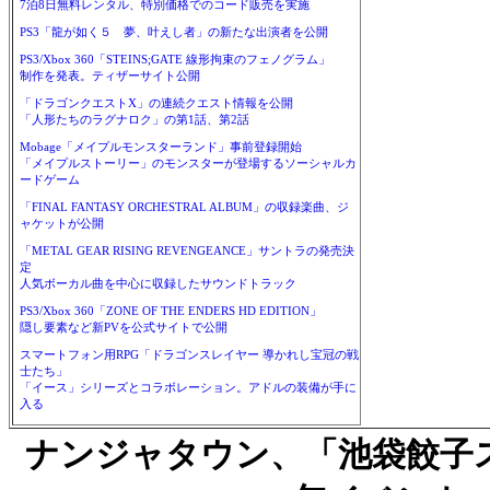
7泊8日無料レンタル、特別価格でのコード販売を実施
PS3「龍が如く５ 夢、叶えし者」の新たな出演者を公開
PS3/Xbox 360「STEINS;GATE 線形拘束のフェノグラム」
制作を発表。ティザーサイト公開
「ドラゴンクエストX」の連続クエスト情報を公開
「人形たちのラグナロク」の第1話、第2話
Mobage「メイプルモンスターランド」事前登録開始
「メイプルストーリー」のモンスターが登場するソーシャルカ
ードゲーム
「FINAL FANTASY ORCHESTRAL ALBUM」の収録楽曲、ジ
ャケットが公開
「METAL GEAR RISING REVENGEANCE」サントラの発売決
定
人気ボーカル曲を中心に収録したサウンドトラック
PS3/Xbox 360「ZONE OF THE ENDERS HD EDITION」
隠し要素など新PVを公式サイトで公開
スマートフォン用RPG「ドラゴンスレイヤー 導かれし宝冠の戦
士たち」
「イース」シリーズとコラボレーション。アドルの装備が手に
入る
ナンジャタウン、「池袋餃子