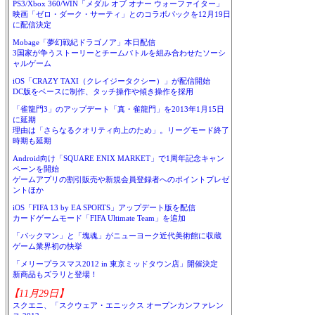
PS3/Xbox 360/WIN「メダル オブ オナー ウォーファイター」
映画「ゼロ・ダーク・サーティ」とのコラボパックを12月19日
に配信決定
Mobage「夢幻戦紀ドラゴノア」本日配信
3国家が争うストーリーとチームバトルを組み合わせたソーシ
ャルゲーム
iOS「CRAZY TAXI（クレイジータクシー）」が配信開始
DC版をベースに制作、タッチ操作や傾き操作を採用
「雀龍門3」のアップデート「真・雀龍門」を2013年1月15日
に延期
理由は「さらなるクオリティ向上のため」。リーグモード終了
時期も延期
Android向け「SQUARE ENIX MARKET」で1周年記念キャン
ペーンを開始
ゲームアプリの割引販売や新規会員登録者へのポイントプレゼ
ントほか
iOS「FIFA 13 by EA SPORTS」アップデート版を配信
カードゲームモード「FIFA Ultimate Team」を追加
「パックマン」と「塊魂」がニューヨーク近代美術館に収蔵
ゲーム業界初の快挙
「メリープラスマス2012 in 東京ミッドタウン店」開催決定
新商品もズラリと登場！
【11月29日】
スクエニ、「スクウェア・エニックス オープンカンファレン