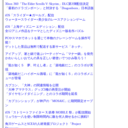
Xbox 360「The Elder Scrolls V: Skyrim」DLC第3弾配信決定
「最初のドラゴンボーン」と対決する「Dragonborn」日本語版
iOS「スライダー★ガールズ」配信
ウォータースライダー×美少女のレースアクションゲーム
iOS「上海ディズニー エディション」配信
全12アニメ作品をテーマとしたディズニー版名作パズル
PCやスマホでネットを通じて本物のクレーンゲームを操作可
能！
ゲットした景品は無料で配送する新サービス「ネッチ」
アイアップ、箸と鍋で遊ぶパーティゲーム「マナー鍋」を発売
かわいらしいおでんの具を正しい箸使いでつかみ取ろう！
「龍が如く５ 夢、叶えし者」と「築地銀だこ」のコラボが実
現
「築地銀だこハイボール酒場」に「龍が如く５」のコラボメニ
ューが登場
カプコン、「大神」の関連情報を公開
「大神 アマテラス」グッズ3種の再受注が開始
「ダイヤモンドダイニング」とのコラボ期間を延長
「カプコンショップ」が神戸の「MOSAIC」に期間限定オープ
ン
iOS「ストリートファイター X 鉄拳 MOBILE 祭」が配信開始
リュウか一八を使い制限時間内に敵を何人倒せるかに挑戦!!
角川ゲームスとSCEJの人材発掘プロジェクト「Project