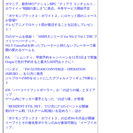
ガマニア、新作MOアクションRPG「ティアラ コンチェルト」
カワイイ＋“戦闘の楽しさ”に焦点。今冬サービス開始予定
「ポケモンブラック２・ホワイト２」にロケット団のニャース
が登場!!
テレビアニメでロケット団が復活することを記念しプレゼン
ト！
35のゲームを収録！「SIMPLEシリーズ for Wii U Vol.1 THE フ
ァミリーパーティー」
Wii U GamePadを持ったプレーヤーと持たないプレーヤーで展
開の変わるゲームも
EA、「シムシティ」早期予約キャンペーンを12月3日まで実施
Originで先行予約すると最大5,000円おトクに！
バンダイ、「FW GUNDAM CONVERGE - OPERATION
JABURO -」を12月に発売
ジャブローのMSをセットにしたデフォルメフィギュア8体セッ
ト
iOS「バーコードフットボーラー」が「のぼうの城」とタイア
ップ
ゲーム内にサッカー選手となった「のぼう様」が登場
「RESIDENT EVIL.NET」で12月に2つのイベントが開催
初のチーム戦「[3人チーム戦]狙いを定めろ！」ほか
「ポケモンブラック２・ホワイト２」の公式Wi-Fi大会が開催
イーブイとその進化形ポケモンのみが参加可能な「イーブイカ
ップ」