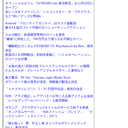
オフィシャルカフェ「GUNDAM Cafe 東京駅店」を12月20日に
オープン
赤レンガをイメージした「シリコンスター」や「プチグラス」
など“赤い”グッズが勢揃い
Android「フロンティアガンナー」β2テスト版配信
最大4人協力プレイ可能のガンシューティングアクション
スルガ銀行、鉄道模型専用のローンを発売
“趣味”に特化した、500万円まで借り入れ可能なローン
「機動戦士ガンダム EXTREME VS. PlayStation3 the Best」発売
決定
新規DLCを同時配信、初回生産版に「バトルオペレーション」
のコードを付属
「太鼓の達人×百獣大戦 グレートアニマルカイザー」が展開
どんちゃんが「グレートアニマルカイザー」に参戦など
角川書店、PS Vita「Fate/stay night [Realta Nua]」
ダウンロード版の発売が決定。体験版の配信も決定
「イナズマイレブン1・2・3!! 円堂守伝説」発売日決定
WIN「アラド戦記」レアアバターが手に入る新アイテムを追加
「レベルアップヘルパーパック」も販売開始
ガマニア、ブラウザゲーム3タイトルのサービス終了を発表
「キングダムサーガ」、「Webファントム・ブレイブ」、「ラ
ングリッサー・トライソード」の3つ
「龍が如く5 夢、叶えし者 オリジナルサウンドトラック
Vol.1」配信決定