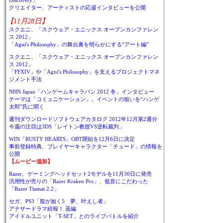
Discovery」
クリエイター、アーティストの応援インタビューを公開
【11月28日】
スクエニ、「スクウェア・エニックス オープンカンファレン
ス 2012」
「Agni's Philosophy」の舞台裏を明らかにする“アート編”
スクエニ、「スクウェア・エニックス オープンカンファレン
ス 2012」
「FFXIV」や「Agni's Philosophy」を支えるプロジェクトマネ
ジメント手法
NHN Japan「ハンゲームキャラバン 2012 冬」インタビュー
テーマは「コミュニケーション」。イベントの狙いを“ハンゲ
太郎”氏に聞く
週刊ダウンロードソフトウェアカタログ 2012年12月第2週分
今週の注目は3DS「レイトン教授VS逆転裁判」
WIN「RUSTY HEARTS」OBT開始を12月6日に決定
事前登録特典、プレイヤーキャラクター「チュード」の情報を
公開
【ムービー追加】
Razer、ゲーミングヘッドセット2モデルを11月30日に発売
汎用性が売りの「Razer Kraken Pro」、低音にこだわった
「Razer Tiamat 2.2」
セガ、PS3「龍が如く5 夢、叶えし者」
アナザードラマ続報！ 遥編
アイドルユニット「T-SET」とのライブバトルを紹介