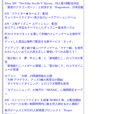
Xbox 360「The Elder Scrolls V: Skyrim」DLC第3弾配信決定
「最初のドラゴンボーン」と対決する「Dragonborn」日本語版
iOS「スライダー★ガールズ」配信
ウォータースライダー×美少女のレースアクションゲーム
iOS「上海ディズニー エディション」配信
全12アニメ作品をテーマとしたディズニー版名作パズル
PCやスマホでネットを通じて本物のクレーンゲームを操作可
能！
ゲットした景品は無料で配送する新サービス「ネッチ」
アイアップ、箸と鍋で遊ぶパーティゲーム「マナー鍋」を発売
かわいらしいおでんの具を正しい箸使いでつかみ取ろう！
「龍が如く５ 夢、叶えし者」と「築地銀だこ」のコラボが実
現
「築地銀だこハイボール酒場」に「龍が如く５」のコラボメニ
ューが登場
カプコン、「大神」の関連情報を公開
「大神 アマテラス」グッズ3種の再受注が開始
「ダイヤモンドダイニング」とのコラボ期間を延長
「カプコンショップ」が神戸の「MOSAIC」に期間限定オープ
ン
iOS「ストリートファイター X 鉄拳 MOBILE 祭」が配信開始
リュウか一八を使い制限時間内に敵を何人倒せるかに挑戦!!
角川ゲームスとSCEJの人材発掘プロジェクト「Project