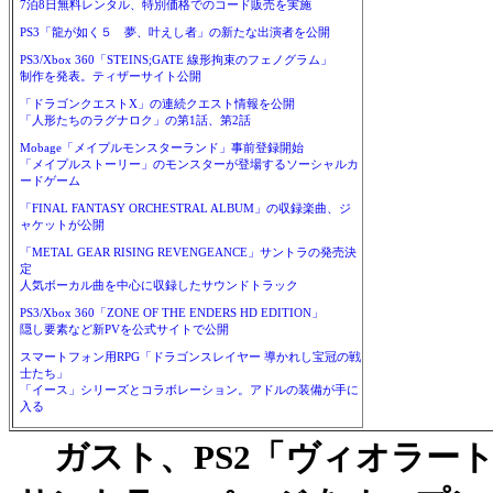
7泊8日無料レンタル、特別価格でのコード販売を実施
PS3「龍が如く５ 夢、叶えし者」の新たな出演者を公開
PS3/Xbox 360「STEINS;GATE 線形拘束のフェノグラム」
制作を発表。ティザーサイト公開
「ドラゴンクエストX」の連続クエスト情報を公開
「人形たちのラグナロク」の第1話、第2話
Mobage「メイプルモンスターランド」事前登録開始
「メイプルストーリー」のモンスターが登場するソーシャルカ
ードゲーム
「FINAL FANTASY ORCHESTRAL ALBUM」の収録楽曲、ジ
ャケットが公開
「METAL GEAR RISING REVENGEANCE」サントラの発売決
定
人気ボーカル曲を中心に収録したサウンドトラック
PS3/Xbox 360「ZONE OF THE ENDERS HD EDITION」
隠し要素など新PVを公式サイトで公開
スマートフォン用RPG「ドラゴンスレイヤー 導かれし宝冠の戦
士たち」
「イース」シリーズとコラボレーション。アドルの装備が手に
入る
ガスト、PS2「ヴィオラー