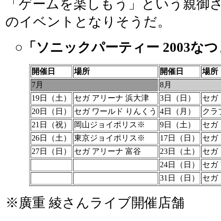
「ゲームを楽しもう」という親御
のイベントとなりそうだ。
○「ソニックパーティー 2003な
開催日
場所
開催日
場所
7月
8月
19日（土）
セガ アリーナ 浜大津
3日（日）
セガ
20日（日）
セガ ワールド りんくう
4日（月）
クラ
21日（祝）
岡山ジョイポリス※
9日（土）
セガ
26日（土）
東京ジョイポリス※
17日（日）
セガ
27日（日）
セガ アリーナ 富谷
23日（土）
セガ
24日（日）
セガ
31日（日）
セガ
※廣重 綾さんライブ開催店舗