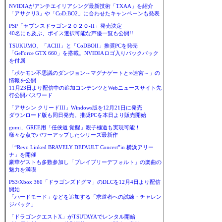
NVIDIAがアンチエイリアシング最新技術「TXAA」を紹介
「アサクリ3」や「CoD:BO2」に合わせたキャンペーンも発表
PSP「セブンスドラゴン２０２０-II」発売決定
40名にも及ぶ、ボイス選択可能な声優一覧も公開!!
TSUKUMO、「ACIII」と「CoDBOII」推奨PCを発売
「GeForce GTX 660」を搭載。NVIDIAロゴ入りバックパック
を付属
「ポケモン不思議のダンジョン～マグナゲートと∞迷宮～」の
情報を公開
11月23日より配信中の追加コンテンツとWebニュースサイト先
行公開パスワード
「アサシン クリードIII」Windows版を12月21日に発売
ダウンロード版も同日発売。推奨PCを本日より販売開始
gumi、GREE用「任侠道 覚醒」親子極道も実現可能！
様々な点でパワーアップしたシリーズ最新作
「“Revo Linked BRAVELY DEFAULT Concert”in 横浜アリー
ナ」を開催
豪華ゲストも多数参加し「ブレイブリーデフォルト」の楽曲の
魅力を満喫
PS3/Xbox 360「ドラゴンズドグマ」のDLCを12月4日より配信
開始
「ハードモード」などを追加する「求道者への試練・チャレン
ジパック」
「ドラゴンクエストX」がTSUTAYAでレンタル開始