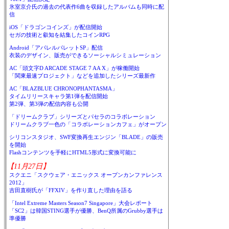
氷室京介氏の過去の代表作6曲を収録したアルバムも同時に配
信
iOS「ドラゴンコインズ」が配信開始
セガの技術と叡知を結集したコインRPG
Android「アパレルパレットSP」配信
衣装のデザイン、販売ができるソーシャルシミュレーション
AC「頭文字D ARCADE STAGE 7 AA X」が稼働開始
「関東最速プロジェクト」などを追加したシリーズ最新作
AC「BLAZBLUE CHRONOPHANTASMA」
タイムリリースキャラ第1弾を配信開始
第2弾、第3弾の配信内容も公開
「ドリームクラブ」シリーズとパセラのコラボレーション
ドリームクラブ一色の「コラボレーションカフェ」がオープン
シリコンスタジオ、SWF変換再生エンジン「BLADE」の販売
を開始
Flashコンテンツを手軽にHTML5形式に変換可能に
【11月27日】
スクエニ「スクウェア・エニックス オープンカンファレンス
2012」
吉田直樹氏が「FFXIV」を作り直した理由を語る
「Intel Extreme Masters Season7 Singapore」大会レポート
「SC2」は韓国STING選手が優勝、BenQ所属のGrubby選手は
準優勝