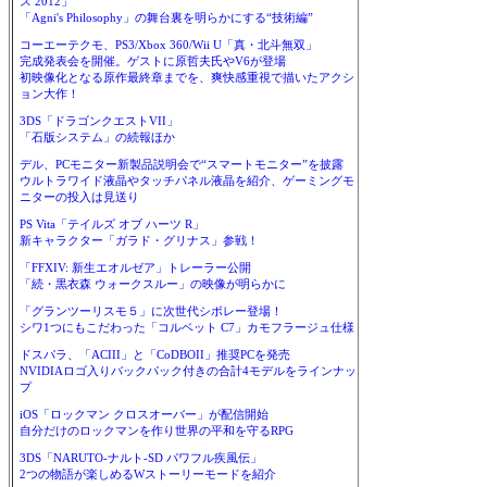
ス 2012」
「Agni's Philosophy」の舞台裏を明らかにする“技術編”
コーエーテクモ、PS3/Xbox 360/Wii U「真・北斗無双」
完成発表会を開催。ゲストに原哲夫氏やV6が登場
初映像化となる原作最終章までを、爽快感重視で描いたアクシ
ョン大作！
3DS「ドラゴンクエストVII」
「石版システム」の続報ほか
デル、PCモニター新製品説明会で“スマートモニター”を披露
ウルトラワイド液晶やタッチパネル液晶を紹介、ゲーミングモ
ニターの投入は見送り
PS Vita「テイルズ オブ ハーツ R」
新キャラクター「ガラド・グリナス」参戦！
「FFXIV: 新生エオルゼア」トレーラー公開
「続・黒衣森 ウォークスルー」の映像が明らかに
「グランツーリスモ５」に次世代シボレー登場！
シワ1つにもこだわった「コルベット C7」カモフラージュ仕様
ドスパラ、「ACIII」と「CoDBOII」推奨PCを発売
NVIDIAロゴ入りバックパック付きの合計4モデルをラインナッ
プ
iOS「ロックマン クロスオーバー」が配信開始
自分だけのロックマンを作り世界の平和を守るRPG
3DS「NARUTO-ナルト-SD パワフル疾風伝」
2つの物語が楽しめるWストーリーモードを紹介