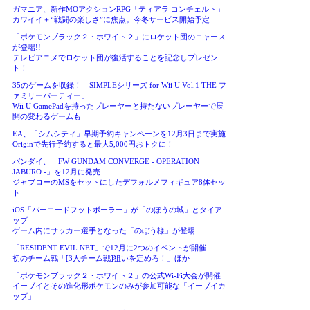
ガマニア、新作MOアクションRPG「ティアラ コンチェルト」
カワイイ＋“戦闘の楽しさ”に焦点。今冬サービス開始予定
「ポケモンブラック２・ホワイト２」にロケット団のニャース
が登場!!
テレビアニメでロケット団が復活することを記念しプレゼン
ト！
35のゲームを収録！「SIMPLEシリーズ for Wii U Vol.1 THE フ
ァミリーパーティー」
Wii U GamePadを持ったプレーヤーと持たないプレーヤーで展
開の変わるゲームも
EA、「シムシティ」早期予約キャンペーンを12月3日まで実施
Originで先行予約すると最大5,000円おトクに！
バンダイ、「FW GUNDAM CONVERGE - OPERATION
JABURO -」を12月に発売
ジャブローのMSをセットにしたデフォルメフィギュア8体セッ
ト
iOS「バーコードフットボーラー」が「のぼうの城」とタイア
ップ
ゲーム内にサッカー選手となった「のぼう様」が登場
「RESIDENT EVIL.NET」で12月に2つのイベントが開催
初のチーム戦「[3人チーム戦]狙いを定めろ！」ほか
「ポケモンブラック２・ホワイト２」の公式Wi-Fi大会が開催
イーブイとその進化形ポケモンのみが参加可能な「イーブイカ
ップ」