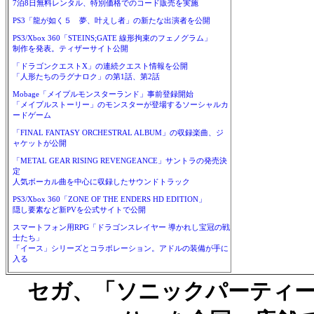
7泊8日無料レンタル、特別価格でのコード販売を実施
PS3「龍が如く５ 夢、叶えし者」の新たな出演者を公開
PS3/Xbox 360「STEINS;GATE 線形拘束のフェノグラム」
制作を発表。ティザーサイト公開
「ドラゴンクエストX」の連続クエスト情報を公開
「人形たちのラグナロク」の第1話、第2話
Mobage「メイプルモンスターランド」事前登録開始
「メイプルストーリー」のモンスターが登場するソーシャルカ
ードゲーム
「FINAL FANTASY ORCHESTRAL ALBUM」の収録楽曲、ジ
ャケットが公開
「METAL GEAR RISING REVENGEANCE」サントラの発売決
定
人気ボーカル曲を中心に収録したサウンドトラック
PS3/Xbox 360「ZONE OF THE ENDERS HD EDITION」
隠し要素など新PVを公式サイトで公開
スマートフォン用RPG「ドラゴンスレイヤー 導かれし宝冠の戦
士たち」
「イース」シリーズとコラボレーション。アドルの装備が手に
入る
セガ、「ソニックパーティー 