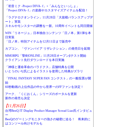
「初音ミク -Project DIVA- f」×「みんなといっしょ」
「Project DIVA- f」の楽曲やカスタマイズアイテムを配信！
「ラグナロクオンライン」11月28日「大規模バランスアップデ
ート」実装
スキルやモンスターの調整を一新。10周年イベントも同日開催
WIN「リネージュ」日本独自コンテンツ「日ノ本」第1弾を本
日実装
「日ノ本」特別アイテムを12月11日まで販売中
カプコン、「ヴァンパイア リザレクション」の発売日を延期
MMORPG「聖剣ONLINE」11月28日オープンβテスト開始
クライアント先行ダウンロードを本日実施
「神様と運命革命のパラドクス」店舗特典を公開
いとうのいぢ氏によるイラストを使用した特典がズラリ
「FINAL FANTASY SUPER FAN コンテスト」の一般投票が開
始
60秒動画の上位作品の中から世界一のFFファンを決定！
アーク、「くにおくん」シリーズのポータルを更新
新作の発売も決定
【11月26日】
台湾BenQ IT Display Product Manager Scread Liao氏インタビュ
ー
BenQのゲーミングモニターの強さの秘密に迫る！ 将来的に
はコンソール向けモデルも