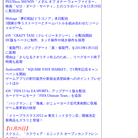
PS3/Xbox 360/WIN「メダル オブ オナー ウォーファイター」
映画「ゼロ・ダーク・サーティ」とのコラボパックを12月19日
に配信決定
Mobage「夢幻戦紀ドラゴノア」本日配信
3国家が争うストーリーとチームバトルを組み合わせたソーシ
ャルゲーム
iOS「CRAZY TAXI（クレイジータクシー）」が配信開始
DC版をベースに制作、タッチ操作や傾き操作を採用
「雀龍門3」のアップデート「真・雀龍門」を2013年1月15日
に延期
理由は「さらなるクオリティ向上のため」。リーグモード終了
時期も延期
Android向け「SQUARE ENIX MARKET」で1周年記念キャン
ペーンを開始
ゲームアプリの割引販売や新規会員登録者へのポイントプレゼ
ントほか
iOS「FIFA 13 by EA SPORTS」アップデート版を配信
カードゲームモード「FIFA Ultimate Team」を追加
「パックマン」と「塊魂」がニューヨーク近代美術館に収蔵
ゲーム業界初の快挙
「メリープラスマス2012 in 東京ミッドタウン店」開催決定
新商品もズラリと登場！
【11月29日】
スクエニ、「スクウェア・エニックス オープンカンファレン