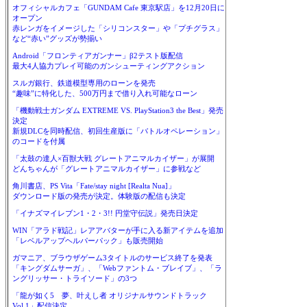
オフィシャルカフェ「GUNDAM Cafe 東京駅店」を12月20日に
オープン
赤レンガをイメージした「シリコンスター」や「プチグラス」
など“赤い”グッズが勢揃い
Android「フロンティアガンナー」β2テスト版配信
最大4人協力プレイ可能のガンシューティングアクション
スルガ銀行、鉄道模型専用のローンを発売
“趣味”に特化した、500万円まで借り入れ可能なローン
「機動戦士ガンダム EXTREME VS. PlayStation3 the Best」発売
決定
新規DLCを同時配信、初回生産版に「バトルオペレーション」
のコードを付属
「太鼓の達人×百獣大戦 グレートアニマルカイザー」が展開
どんちゃんが「グレートアニマルカイザー」に参戦など
角川書店、PS Vita「Fate/stay night [Realta Nua]」
ダウンロード版の発売が決定。体験版の配信も決定
「イナズマイレブン1・2・3!! 円堂守伝説」発売日決定
WIN「アラド戦記」レアアバターが手に入る新アイテムを追加
「レベルアップヘルパーパック」も販売開始
ガマニア、ブラウザゲーム3タイトルのサービス終了を発表
「キングダムサーガ」、「Webファントム・ブレイブ」、「ラ
ングリッサー・トライソード」の3つ
「龍が如く5 夢、叶えし者 オリジナルサウンドトラック
Vol.1」配信決定