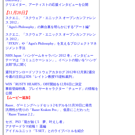
Discovery」
クリエイター、アーティストの応援インタビューを公開
【11月28日】
スクエニ、「スクウェア・エニックス オープンカンファレン
ス 2012」
「Agni's Philosophy」の舞台裏を明らかにする“アート編”
スクエニ、「スクウェア・エニックス オープンカンファレン
ス 2012」
「FFXIV」や「Agni's Philosophy」を支えるプロジェクトマネ
ジメント手法
NHN Japan「ハンゲームキャラバン 2012 冬」インタビュー
テーマは「コミュニケーション」。イベントの狙いを“ハンゲ
太郎”氏に聞く
週刊ダウンロードソフトウェアカタログ 2012年12月第2週分
今週の注目は3DS「レイトン教授VS逆転裁判」
WIN「RUSTY HEARTS」OBT開始を12月6日に決定
事前登録特典、プレイヤーキャラクター「チュード」の情報を
公開
【ムービー追加】
Razer、ゲーミングヘッドセット2モデルを11月30日に発売
汎用性が売りの「Razer Kraken Pro」、低音にこだわった
「Razer Tiamat 2.2」
セガ、PS3「龍が如く5 夢、叶えし者」
アナザードラマ続報！ 遥編
アイドルユニット「T-SET」とのライブバトルを紹介