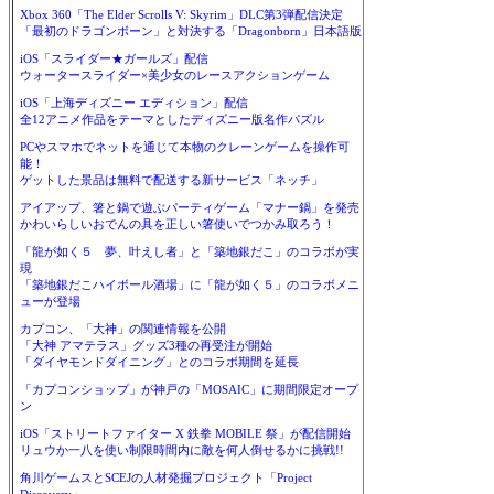
Xbox 360「The Elder Scrolls V: Skyrim」DLC第3弾配信決定
「最初のドラゴンボーン」と対決する「Dragonborn」日本語版
iOS「スライダー★ガールズ」配信
ウォータースライダー×美少女のレースアクションゲーム
iOS「上海ディズニー エディション」配信
全12アニメ作品をテーマとしたディズニー版名作パズル
PCやスマホでネットを通じて本物のクレーンゲームを操作可
能！
ゲットした景品は無料で配送する新サービス「ネッチ」
アイアップ、箸と鍋で遊ぶパーティゲーム「マナー鍋」を発売
かわいらしいおでんの具を正しい箸使いでつかみ取ろう！
「龍が如く５ 夢、叶えし者」と「築地銀だこ」のコラボが実
現
「築地銀だこハイボール酒場」に「龍が如く５」のコラボメニ
ューが登場
カプコン、「大神」の関連情報を公開
「大神 アマテラス」グッズ3種の再受注が開始
「ダイヤモンドダイニング」とのコラボ期間を延長
「カプコンショップ」が神戸の「MOSAIC」に期間限定オープ
ン
iOS「ストリートファイター X 鉄拳 MOBILE 祭」が配信開始
リュウか一八を使い制限時間内に敵を何人倒せるかに挑戦!!
角川ゲームスとSCEJの人材発掘プロジェクト「Project