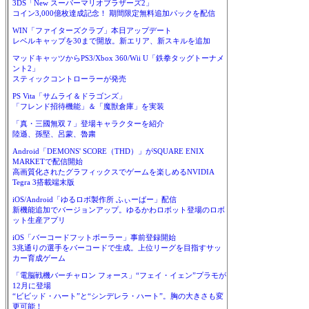
3DS「New スーパーマリオブラザーズ2」
コイン3,000億枚達成記念！ 期間限定無料追加パックを配信
WIN「ファイターズクラブ」本日アップデート
レベルキャップを30まで開放。新エリア、新スキルを追加
マッドキャッツからPS3/Xbox 360/Wii U「鉄拳タッグトーナメ
ント2」
スティックコントローラーが発売
PS Vita「サムライ＆ドラゴンズ」
「フレンド招待機能」＆「魔獣倉庫」を実装
「真・三國無双７」登場キャラクターを紹介
陸遜、孫堅、呂蒙、魯粛
Android「DEMONS' SCORE（THD）」がSQUARE ENIX
MARKETで配信開始
高画質化されたグラフィックスでゲームを楽しめるNVIDIA
Tegra 3搭載端末版
iOS/Android「ゆるロボ製作所 ふぃーばー」配信
新機能追加でバージョンアップ。ゆるかわロボット登場のロボ
ット生産アプリ
iOS「バーコードフットボーラー」事前登録開始
3兆通りの選手をバーコードで生成。上位リーグを目指すサッ
カー育成ゲーム
「電脳戦機バーチャロン フォース」“フェイ・イェン”プラモが
12月に登場
“ビビッド・ハート”と“シンデレラ・ハート”。胸の大きさも変
更可能！