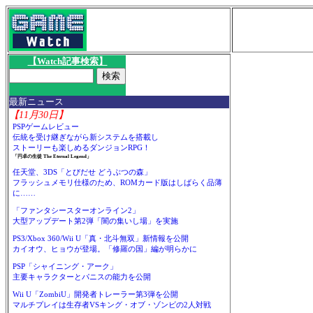
【Watch記事検索】
最新ニュース
【11月30日】
PSPゲームレビュー
伝統を受け継ぎながら新システムを搭載し
ストーリーも楽しめるダンジョンRPG！
「円卓の生徒 The Eternal Legend」
任天堂、3DS「とびだせ どうぶつの森」
フラッシュメモリ仕様のため、ROMカード版はしばらく品薄
に……
「ファンタシースターオンライン2」
大型アップデート第2弾「闇の集いし場」を実施
PS3/Xbox 360/Wii U「真・北斗無双」新情報を公開
カイオウ、ヒョウが登場。「修羅の国」編が明らかに
PSP「シャイニング・アーク」
主要キャラクターとパニスの能力を公開
Wii U「ZombiU」開発者トレーラー第3弾を公開
マルチプレイは生存者VSキング・オブ・ゾンビの2人対戦