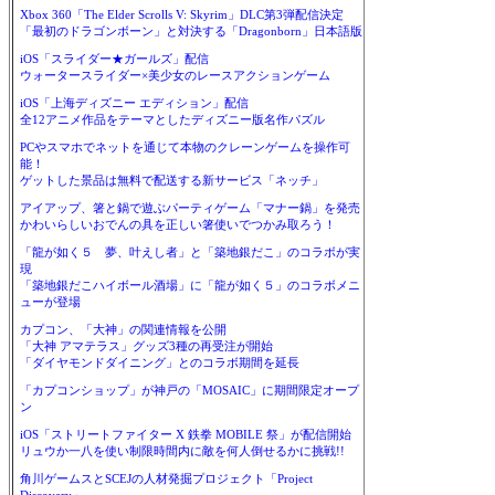
Xbox 360「The Elder Scrolls V: Skyrim」DLC第3弾配信決定
「最初のドラゴンボーン」と対決する「Dragonborn」日本語版
iOS「スライダー★ガールズ」配信
ウォータースライダー×美少女のレースアクションゲーム
iOS「上海ディズニー エディション」配信
全12アニメ作品をテーマとしたディズニー版名作パズル
PCやスマホでネットを通じて本物のクレーンゲームを操作可
能！
ゲットした景品は無料で配送する新サービス「ネッチ」
アイアップ、箸と鍋で遊ぶパーティゲーム「マナー鍋」を発売
かわいらしいおでんの具を正しい箸使いでつかみ取ろう！
「龍が如く５ 夢、叶えし者」と「築地銀だこ」のコラボが実
現
「築地銀だこハイボール酒場」に「龍が如く５」のコラボメニ
ューが登場
カプコン、「大神」の関連情報を公開
「大神 アマテラス」グッズ3種の再受注が開始
「ダイヤモンドダイニング」とのコラボ期間を延長
「カプコンショップ」が神戸の「MOSAIC」に期間限定オープ
ン
iOS「ストリートファイター X 鉄拳 MOBILE 祭」が配信開始
リュウか一八を使い制限時間内に敵を何人倒せるかに挑戦!!
角川ゲームスとSCEJの人材発掘プロジェクト「Project