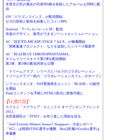
氷室京介氏の過去の代表作6曲を収録したアルバムも同時に配
信
iOS「ドラゴンコインズ」が配信開始
セガの技術と叡知を結集したコインRPG
Android「アパレルパレットSP」配信
衣装のデザイン、販売ができるソーシャルシミュレーション
AC「頭文字D ARCADE STAGE 7 AA X」が稼働開始
「関東最速プロジェクト」などを追加したシリーズ最新作
AC「BLAZBLUE CHRONOPHANTASMA」
タイムリリースキャラ第1弾を配信開始
第2弾、第3弾の配信内容も公開
「ドリームクラブ」シリーズとパセラのコラボレーション
ドリームクラブ一色の「コラボレーションカフェ」がオープン
シリコンスタジオ、SWF変換再生エンジン「BLADE」の販売
を開始
Flashコンテンツを手軽にHTML5形式に変換可能に
【11月27日】
スクエニ「スクウェア・エニックス オープンカンファレンス
2012」
吉田直樹氏が「FFXIV」を作り直した理由を語る
「Intel Extreme Masters Season7 Singapore」大会レポート
「SC2」は韓国STING選手が優勝、BenQ所属のGrubby選手は
準優勝