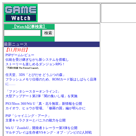
【Watch記事検索】
最新ニュース
【11月30日】
PSPゲームレビュー
伝統を受け継ぎながら新システムを搭載し
ストーリーも楽しめるダンジョンRPG！
「円卓の生徒 The Eternal Legend」
任天堂、3DS「とびだせ どうぶつの森」
フラッシュメモリ仕様のため、ROMカード版はしばらく品薄
に……
「ファンタシースターオンライン2」
大型アップデート第2弾「闇の集いし場」を実施
PS3/Xbox 360/Wii U「真・北斗無双」新情報を公開
カイオウ、ヒョウが登場。「修羅の国」編が明らかに
PSP「シャイニング・アーク」
主要キャラクターとパニスの能力を公開
Wii U「ZombiU」開発者トレーラー第3弾を公開
マルチプレイは生存者VSキング・オブ・ゾンビの2人対戦