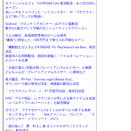
オフィシャルカフェ「GUNDAM Cafe 東京駅店」を12月20日に
オープン
赤レンガをイメージした「シリコンスター」や「プチグラス」
など“赤い”グッズが勢揃い
Android「フロンティアガンナー」β2テスト版配信
最大4人協力プレイ可能のガンシューティングアクション
スルガ銀行、鉄道模型専用のローンを発売
“趣味”に特化した、500万円まで借り入れ可能なローン
「機動戦士ガンダム EXTREME VS. PlayStation3 the Best」発売
決定
新規DLCを同時配信、初回生産版に「バトルオペレーション」
のコードを付属
「太鼓の達人×百獣大戦 グレートアニマルカイザー」が展開
どんちゃんが「グレートアニマルカイザー」に参戦など
角川書店、PS Vita「Fate/stay night [Realta Nua]」
ダウンロード版の発売が決定。体験版の配信も決定
「イナズマイレブン1・2・3!! 円堂守伝説」発売日決定
WIN「アラド戦記」レアアバターが手に入る新アイテムを追加
「レベルアップヘルパーパック」も販売開始
ガマニア、ブラウザゲーム3タイトルのサービス終了を発表
「キングダムサーガ」、「Webファントム・ブレイブ」、「ラ
ングリッサー・トライソード」の3つ
「龍が如く5 夢、叶えし者 オリジナルサウンドトラック
Vol.1」配信決定