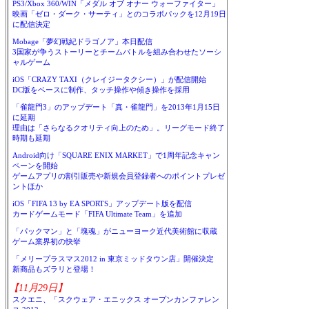
PS3/Xbox 360/WIN「メダル オブ オナー ウォーファイター」
映画「ゼロ・ダーク・サーティ」とのコラボパックを12月19日
に配信決定
Mobage「夢幻戦紀ドラゴノア」本日配信
3国家が争うストーリーとチームバトルを組み合わせたソーシ
ャルゲーム
iOS「CRAZY TAXI（クレイジータクシー）」が配信開始
DC版をベースに制作、タッチ操作や傾き操作を採用
「雀龍門3」のアップデート「真・雀龍門」を2013年1月15日
に延期
理由は「さらなるクオリティ向上のため」。リーグモード終了
時期も延期
Android向け「SQUARE ENIX MARKET」で1周年記念キャン
ペーンを開始
ゲームアプリの割引販売や新規会員登録者へのポイントプレゼ
ントほか
iOS「FIFA 13 by EA SPORTS」アップデート版を配信
カードゲームモード「FIFA Ultimate Team」を追加
「パックマン」と「塊魂」がニューヨーク近代美術館に収蔵
ゲーム業界初の快挙
「メリープラスマス2012 in 東京ミッドタウン店」開催決定
新商品もズラリと登場！
【11月29日】
スクエニ、「スクウェア・エニックス オープンカンファレン