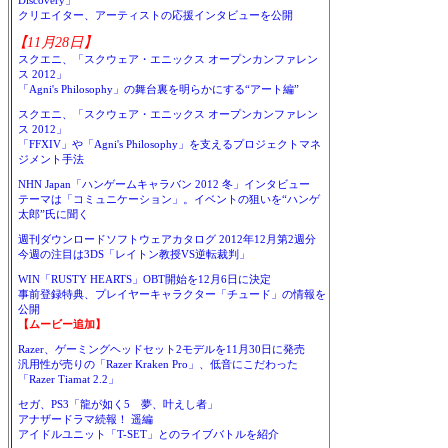
Discovery」
クリエイター、アーティストの応援インタビューを公開
【11月28日】
スクエニ、「スクウェア・エニックス オープンカンファレン
ス 2012」
「Agni's Philosophy」の舞台裏を明らかにする“アート編”
スクエニ、「スクウェア・エニックス オープンカンファレン
ス 2012」
「FFXIV」や「Agni's Philosophy」を支えるプロジェクトマネ
ジメント手法
NHN Japan「ハンゲームキャラバン 2012 冬」インタビュー
テーマは「コミュニケーション」。イベントの狙いを“ハンゲ
太郎”氏に聞く
週刊ダウンロードソフトウェアカタログ 2012年12月第2週分
今週の注目は3DS「レイトン教授VS逆転裁判」
WIN「RUSTY HEARTS」OBT開始を12月6日に決定
事前登録特典、プレイヤーキャラクター「チュード」の情報を
公開
【ムービー追加】
Razer、ゲーミングヘッドセット2モデルを11月30日に発売
汎用性が売りの「Razer Kraken Pro」、低音にこだわった
「Razer Tiamat 2.2」
セガ、PS3「龍が如く5 夢、叶えし者」
アナザードラマ続報！ 遥編
アイドルユニット「T-SET」とのライブバトルを紹介