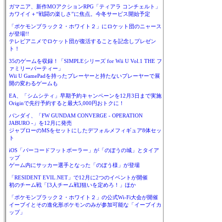
ガマニア、新作MOアクションRPG「ティアラ コンチェルト」
カワイイ＋“戦闘の楽しさ”に焦点。今冬サービス開始予定
「ポケモンブラック２・ホワイト２」にロケット団のニャース
が登場!!
テレビアニメでロケット団が復活することを記念しプレゼン
ト！
35のゲームを収録！「SIMPLEシリーズ for Wii U Vol.1 THE フ
ァミリーパーティー」
Wii U GamePadを持ったプレーヤーと持たないプレーヤーで展
開の変わるゲームも
EA、「シムシティ」早期予約キャンペーンを12月3日まで実施
Originで先行予約すると最大5,000円おトクに！
バンダイ、「FW GUNDAM CONVERGE - OPERATION
JABURO -」を12月に発売
ジャブローのMSをセットにしたデフォルメフィギュア8体セッ
ト
iOS「バーコードフットボーラー」が「のぼうの城」とタイア
ップ
ゲーム内にサッカー選手となった「のぼう様」が登場
「RESIDENT EVIL.NET」で12月に2つのイベントが開催
初のチーム戦「[3人チーム戦]狙いを定めろ！」ほか
「ポケモンブラック２・ホワイト２」の公式Wi-Fi大会が開催
イーブイとその進化形ポケモンのみが参加可能な「イーブイカ
ップ」