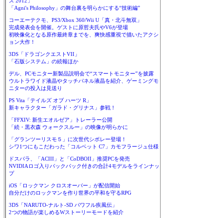
ス 2012」
「Agni's Philosophy」の舞台裏を明らかにする“技術編”
コーエーテクモ、PS3/Xbox 360/Wii U「真・北斗無双」
完成発表会を開催。ゲストに原哲夫氏やV6が登場
初映像化となる原作最終章までを、爽快感重視で描いたアクシ
ョン大作！
3DS「ドラゴンクエストVII」
「石版システム」の続報ほか
デル、PCモニター新製品説明会で“スマートモニター”を披露
ウルトラワイド液晶やタッチパネル液晶を紹介、ゲーミングモ
ニターの投入は見送り
PS Vita「テイルズ オブ ハーツ R」
新キャラクター「ガラド・グリナス」参戦！
「FFXIV: 新生エオルゼア」トレーラー公開
「続・黒衣森 ウォークスルー」の映像が明らかに
「グランツーリスモ５」に次世代シボレー登場！
シワ1つにもこだわった「コルベット C7」カモフラージュ仕様
ドスパラ、「ACIII」と「CoDBOII」推奨PCを発売
NVIDIAロゴ入りバックパック付きの合計4モデルをラインナッ
プ
iOS「ロックマン クロスオーバー」が配信開始
自分だけのロックマンを作り世界の平和を守るRPG
3DS「NARUTO-ナルト-SD パワフル疾風伝」
2つの物語が楽しめるWストーリーモードを紹介