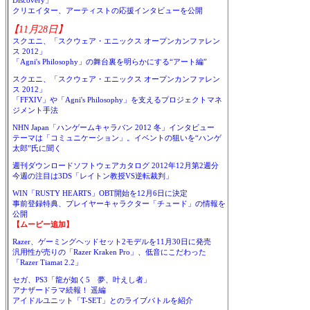
Discovery」
クリエイター、アーティストの応援インタビューを公開
【11月28日】
スクエニ、「スクウェア・エニックス オープンカンファレン
ス 2012」
「Agni's Philosophy」の舞台裏を明らかにする“アート編”
スクエニ、「スクウェア・エニックス オープンカンファレン
ス 2012」
「FFXIV」や「Agni's Philosophy」を支えるプロジェクトマネ
ジメント手法
NHN Japan「ハンゲームキャラバン 2012 冬」インタビュー
テーマは「コミュニケーション」。イベントの狙いを“ハンゲ
太郎”氏に聞く
週刊ダウンロードソフトウェアカタログ 2012年12月第2週分
今週の注目は3DS「レイトン教授VS逆転裁判」
WIN「RUSTY HEARTS」OBT開始を12月6日に決定
事前登録特典、プレイヤーキャラクター「チュード」の情報を
公開
【ムービー追加】
Razer、ゲーミングヘッドセット2モデルを11月30日に発売
汎用性が売りの「Razer Kraken Pro」、低音にこだわった
「Razer Tiamat 2.2」
セガ、PS3「龍が如く5 夢、叶えし者」
アナザードラマ続報！ 遥編
アイドルユニット「T-SET」とのライブバトルを紹介