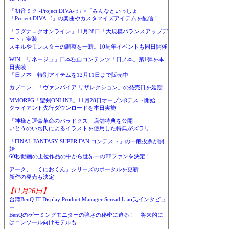
「初音ミク -Project DIVA- f」×「みんなといっしょ」
「Project DIVA- f」の楽曲やカスタマイズアイテムを配信！
「ラグナロクオンライン」11月28日「大規模バランスアップデ
ート」実装
スキルやモンスターの調整を一新。10周年イベントも同日開催
WIN「リネージュ」日本独自コンテンツ「日ノ本」第1弾を本
日実装
「日ノ本」特別アイテムを12月11日まで販売中
カプコン、「ヴァンパイア リザレクション」の発売日を延期
MMORPG「聖剣ONLINE」11月28日オープンβテスト開始
クライアント先行ダウンロードを本日実施
「神様と運命革命のパラドクス」店舗特典を公開
いとうのいぢ氏によるイラストを使用した特典がズラリ
「FINAL FANTASY SUPER FAN コンテスト」の一般投票が開
始
60秒動画の上位作品の中から世界一のFFファンを決定！
アーク、「くにおくん」シリーズのポータルを更新
新作の発売も決定
【11月26日】
台湾BenQ IT Display Product Manager Scread Liao氏インタビュ
ー
BenQのゲーミングモニターの強さの秘密に迫る！ 将来的に
はコンソール向けモデルも