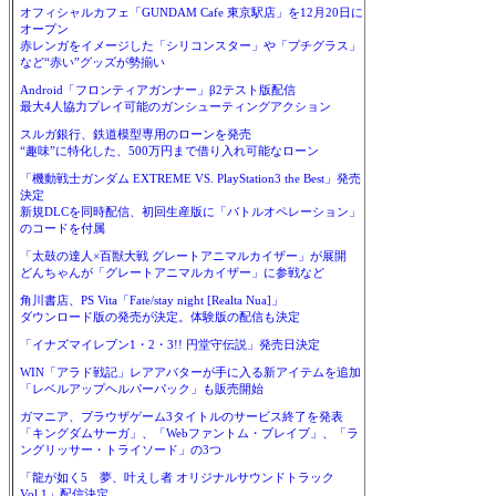
オフィシャルカフェ「GUNDAM Cafe 東京駅店」を12月20日に
オープン
赤レンガをイメージした「シリコンスター」や「プチグラス」
など“赤い”グッズが勢揃い
Android「フロンティアガンナー」β2テスト版配信
最大4人協力プレイ可能のガンシューティングアクション
スルガ銀行、鉄道模型専用のローンを発売
“趣味”に特化した、500万円まで借り入れ可能なローン
「機動戦士ガンダム EXTREME VS. PlayStation3 the Best」発売
決定
新規DLCを同時配信、初回生産版に「バトルオペレーション」
のコードを付属
「太鼓の達人×百獣大戦 グレートアニマルカイザー」が展開
どんちゃんが「グレートアニマルカイザー」に参戦など
角川書店、PS Vita「Fate/stay night [Realta Nua]」
ダウンロード版の発売が決定。体験版の配信も決定
「イナズマイレブン1・2・3!! 円堂守伝説」発売日決定
WIN「アラド戦記」レアアバターが手に入る新アイテムを追加
「レベルアップヘルパーパック」も販売開始
ガマニア、ブラウザゲーム3タイトルのサービス終了を発表
「キングダムサーガ」、「Webファントム・ブレイブ」、「ラ
ングリッサー・トライソード」の3つ
「龍が如く5 夢、叶えし者 オリジナルサウンドトラック
Vol.1」配信決定