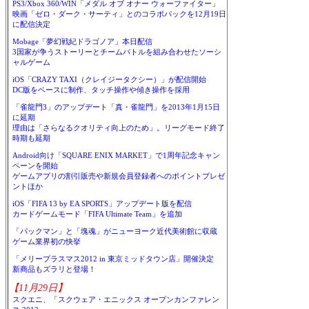
PS3/Xbox 360/WIN「メダル オブ オナー ウォーファイター」
映画「ゼロ・ダーク・サーティ」とのコラボパックを12月19日
に配信決定
Mobage「夢幻戦紀ドラゴノア」本日配信
3国家が争うストーリーとチームバトルを組み合わせたソーシ
ャルゲーム
iOS「CRAZY TAXI（クレイジータクシー）」が配信開始
DC版をベースに制作、タッチ操作や傾き操作を採用
「雀龍門3」のアップデート「真・雀龍門」を2013年1月15日
に延期
理由は「さらなるクオリティ向上のため」。リーグモード終了
時期も延期
Android向け「SQUARE ENIX MARKET」で1周年記念キャン
ペーンを開始
ゲームアプリの割引販売や新規会員登録者へのポイントプレゼ
ントほか
iOS「FIFA 13 by EA SPORTS」アップデート版を配信
カードゲームモード「FIFA Ultimate Team」を追加
「パックマン」と「塊魂」がニューヨーク近代美術館に収蔵
ゲーム業界初の快挙
「メリープラスマス2012 in 東京ミッドタウン店」開催決定
新商品もズラリと登場！
【11月29日】
スクエニ、「スクウェア・エニックス オープンカンファレン