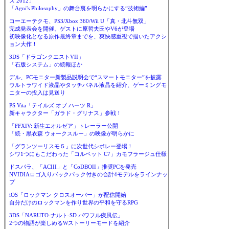
ス 2012」
「Agni's Philosophy」の舞台裏を明らかにする“技術編”
コーエーテクモ、PS3/Xbox 360/Wii U「真・北斗無双」
完成発表会を開催。ゲストに原哲夫氏やV6が登場
初映像化となる原作最終章までを、爽快感重視で描いたアクシ
ョン大作！
3DS「ドラゴンクエストVII」
「石版システム」の続報ほか
デル、PCモニター新製品説明会で“スマートモニター”を披露
ウルトラワイド液晶やタッチパネル液晶を紹介、ゲーミングモ
ニターの投入は見送り
PS Vita「テイルズ オブ ハーツ R」
新キャラクター「ガラド・グリナス」参戦！
「FFXIV: 新生エオルゼア」トレーラー公開
「続・黒衣森 ウォークスルー」の映像が明らかに
「グランツーリスモ５」に次世代シボレー登場！
シワ1つにもこだわった「コルベット C7」カモフラージュ仕様
ドスパラ、「ACIII」と「CoDBOII」推奨PCを発売
NVIDIAロゴ入りバックパック付きの合計4モデルをラインナッ
プ
iOS「ロックマン クロスオーバー」が配信開始
自分だけのロックマンを作り世界の平和を守るRPG
3DS「NARUTO-ナルト-SD パワフル疾風伝」
2つの物語が楽しめるWストーリーモードを紹介