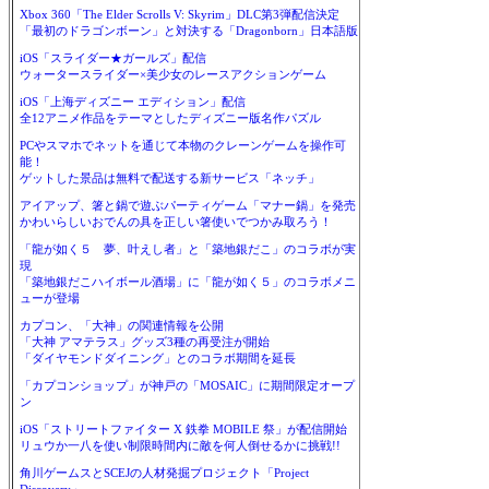
Xbox 360「The Elder Scrolls V: Skyrim」DLC第3弾配信決定
「最初のドラゴンボーン」と対決する「Dragonborn」日本語版
iOS「スライダー★ガールズ」配信
ウォータースライダー×美少女のレースアクションゲーム
iOS「上海ディズニー エディション」配信
全12アニメ作品をテーマとしたディズニー版名作パズル
PCやスマホでネットを通じて本物のクレーンゲームを操作可
能！
ゲットした景品は無料で配送する新サービス「ネッチ」
アイアップ、箸と鍋で遊ぶパーティゲーム「マナー鍋」を発売
かわいらしいおでんの具を正しい箸使いでつかみ取ろう！
「龍が如く５ 夢、叶えし者」と「築地銀だこ」のコラボが実
現
「築地銀だこハイボール酒場」に「龍が如く５」のコラボメニ
ューが登場
カプコン、「大神」の関連情報を公開
「大神 アマテラス」グッズ3種の再受注が開始
「ダイヤモンドダイニング」とのコラボ期間を延長
「カプコンショップ」が神戸の「MOSAIC」に期間限定オープ
ン
iOS「ストリートファイター X 鉄拳 MOBILE 祭」が配信開始
リュウか一八を使い制限時間内に敵を何人倒せるかに挑戦!!
角川ゲームスとSCEJの人材発掘プロジェクト「Project