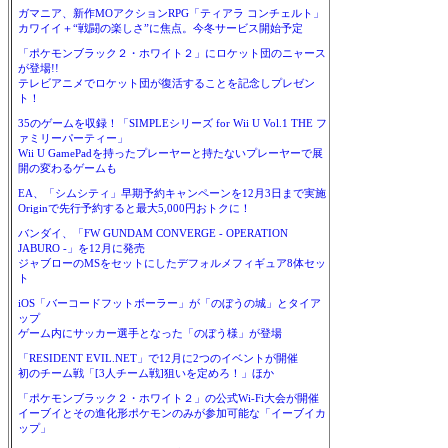
ガマニア、新作MOアクションRPG「ティアラ コンチェルト」
カワイイ＋“戦闘の楽しさ”に焦点。今冬サービス開始予定
「ポケモンブラック２・ホワイト２」にロケット団のニャース
が登場!!
テレビアニメでロケット団が復活することを記念しプレゼン
ト！
35のゲームを収録！「SIMPLEシリーズ for Wii U Vol.1 THE フ
ァミリーパーティー」
Wii U GamePadを持ったプレーヤーと持たないプレーヤーで展
開の変わるゲームも
EA、「シムシティ」早期予約キャンペーンを12月3日まで実施
Originで先行予約すると最大5,000円おトクに！
バンダイ、「FW GUNDAM CONVERGE - OPERATION
JABURO -」を12月に発売
ジャブローのMSをセットにしたデフォルメフィギュア8体セッ
ト
iOS「バーコードフットボーラー」が「のぼうの城」とタイア
ップ
ゲーム内にサッカー選手となった「のぼう様」が登場
「RESIDENT EVIL.NET」で12月に2つのイベントが開催
初のチーム戦「[3人チーム戦]狙いを定めろ！」ほか
「ポケモンブラック２・ホワイト２」の公式Wi-Fi大会が開催
イーブイとその進化形ポケモンのみが参加可能な「イーブイカ
ップ」