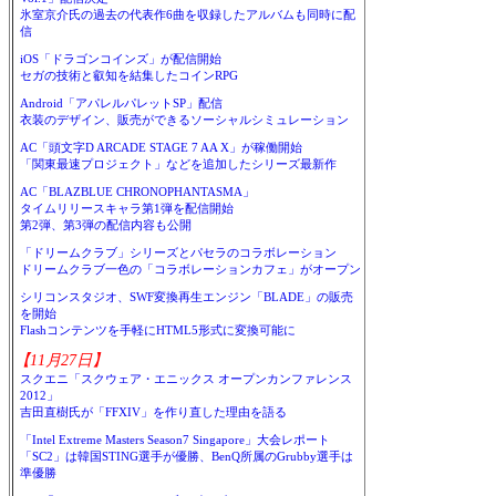
氷室京介氏の過去の代表作6曲を収録したアルバムも同時に配
信
iOS「ドラゴンコインズ」が配信開始
セガの技術と叡知を結集したコインRPG
Android「アパレルパレットSP」配信
衣装のデザイン、販売ができるソーシャルシミュレーション
AC「頭文字D ARCADE STAGE 7 AA X」が稼働開始
「関東最速プロジェクト」などを追加したシリーズ最新作
AC「BLAZBLUE CHRONOPHANTASMA」
タイムリリースキャラ第1弾を配信開始
第2弾、第3弾の配信内容も公開
「ドリームクラブ」シリーズとパセラのコラボレーション
ドリームクラブ一色の「コラボレーションカフェ」がオープン
シリコンスタジオ、SWF変換再生エンジン「BLADE」の販売
を開始
Flashコンテンツを手軽にHTML5形式に変換可能に
【11月27日】
スクエニ「スクウェア・エニックス オープンカンファレンス
2012」
吉田直樹氏が「FFXIV」を作り直した理由を語る
「Intel Extreme Masters Season7 Singapore」大会レポート
「SC2」は韓国STING選手が優勝、BenQ所属のGrubby選手は
準優勝