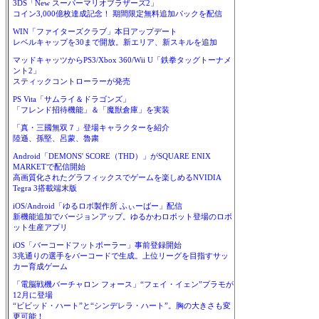
3DS「New スーパーマリオブラザーズ2」
コイン3,000億枚達成記念！ 期間限定無料追加パックを配信
WIN「ファイターズクラブ」本日アップデート
レベルキャップを30まで開放。新エリア、新スキルを追加
マッドキャッツからPS3/Xbox 360/Wii U「鉄拳タッグトーナメ
ント2」
スティックコントローラーが発売
PS Vita「サムライ＆ドラゴンズ」
「フレンド招待機能」＆「魔獣倉庫」を実装
「真・三國無双７」登場キャラクターを紹介
陸遜、孫堅、呂蒙、魯粛
Android「DEMONS' SCORE（THD）」がSQUARE ENIX
MARKETで配信開始
高画質化されたグラフィックスでゲームを楽しめるNVIDIA
Tegra 3搭載端末版
iOS/Android「ゆるロボ製作所 ふぃーばー」配信
新機能追加でバージョンアップ。ゆるかわロボット登場のロボ
ット生産アプリ
iOS「バーコードフットボーラー」事前登録開始
3兆通りの選手をバーコードで生成。上位リーグを目指すサッ
カー育成ゲーム
「電脳戦機バーチャロン フォース」“フェイ・イェン”プラモが
12月に登場
“ビビッド・ハート”と“シンデレラ・ハート”。胸の大きさも変
更可能！