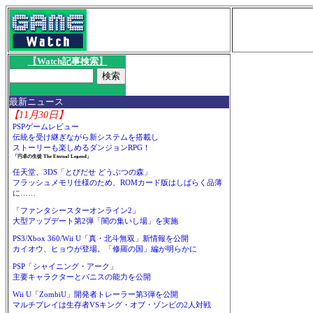
【Watch記事検索】
最新ニュース
【11月30日】
PSPゲームレビュー
伝統を受け継ぎながら新システムを搭載し
ストーリーも楽しめるダンジョンRPG！
「円卓の生徒 The Eternal Legend」
任天堂、3DS「とびだせ どうぶつの森」
フラッシュメモリ仕様のため、ROMカード版はしばらく品薄
に……
「ファンタシースターオンライン2」
大型アップデート第2弾「闇の集いし場」を実施
PS3/Xbox 360/Wii U「真・北斗無双」新情報を公開
カイオウ、ヒョウが登場。「修羅の国」編が明らかに
PSP「シャイニング・アーク」
主要キャラクターとパニスの能力を公開
Wii U「ZombiU」開発者トレーラー第3弾を公開
マルチプレイは生存者VSキング・オブ・ゾンビの2人対戦