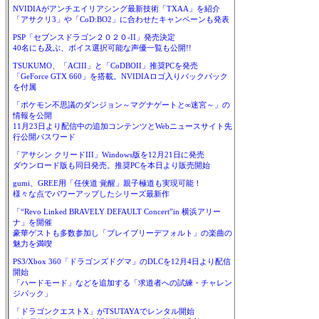
NVIDIAがアンチエイリアシング最新技術「TXAA」を紹介
「アサクリ3」や「CoD:BO2」に合わせたキャンペーンも発表
PSP「セブンスドラゴン２０２０-II」発売決定
40名にも及ぶ、ボイス選択可能な声優一覧も公開!!
TSUKUMO、「ACIII」と「CoDBOII」推奨PCを発売
「GeForce GTX 660」を搭載。NVIDIAロゴ入りバックパック
を付属
「ポケモン不思議のダンジョン～マグナゲートと∞迷宮～」の
情報を公開
11月23日より配信中の追加コンテンツとWebニュースサイト先
行公開パスワード
「アサシン クリードIII」Windows版を12月21日に発売
ダウンロード版も同日発売。推奨PCを本日より販売開始
gumi、GREE用「任侠道 覚醒」親子極道も実現可能！
様々な点でパワーアップしたシリーズ最新作
「“Revo Linked BRAVELY DEFAULT Concert”in 横浜アリー
ナ」を開催
豪華ゲストも多数参加し「ブレイブリーデフォルト」の楽曲の
魅力を満喫
PS3/Xbox 360「ドラゴンズドグマ」のDLCを12月4日より配信
開始
「ハードモード」などを追加する「求道者への試練・チャレン
ジパック」
「ドラゴンクエストX」がTSUTAYAでレンタル開始