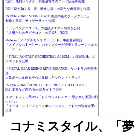
7泊8日無料レンタル、特別価格でのコード販売を実施
PS3「龍が如く５ 夢、叶えし者」の新たな出演者を公開
PS3/Xbox 360「STEINS;GATE 線形拘束のフェノグラム」
制作を発表。ティザーサイト公開
「ドラゴンクエストX」の連続クエスト情報を公開
「人形たちのラグナロク」の第1話、第2話
Mobage「メイプルモンスターランド」事前登録開始
「メイプルストーリー」のモンスターが登場するソーシャルカ
ードゲーム
「FINAL FANTASY ORCHESTRAL ALBUM」の収録楽曲、ジ
ャケットが公開
「METAL GEAR RISING REVENGEANCE」サントラの発売決
定
人気ボーカル曲を中心に収録したサウンドトラック
PS3/Xbox 360「ZONE OF THE ENDERS HD EDITION」
隠し要素など新PVを公式サイトで公開
スマートフォン用RPG「ドラゴンスレイヤー 導かれし宝冠の戦
士たち」
「イース」シリーズとコラボレーション。アドルの装備が手に
入る
コナミスタイル、「