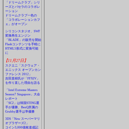
「ドリームクラブ」シリ
ーズとパセラのコラボレ
ーション
ドリームクラブ一色の
「コラボレーションカフ
ェ」がオープン
シリコンスタジオ、SWF
変換再生エンジン
「BLADE」の販売を開始
Flashコンテンツを手軽に
HTML5形式に変換可能
に
【11月27日】
スクエニ「スクウェア・
エニックス オープンカン
ファレンス 2012」
吉田直樹氏が「FFXIV」
を作り直した理由を語る
「Intel Extreme Masters
Season7 Singapore」大会
レポート
「SC2」は韓国STING選
手が優勝、BenQ所属の
Grubby選手は準優勝
3DS「New スーパーマリ
オブラザーズ2」
コイン3,000億枚達成記