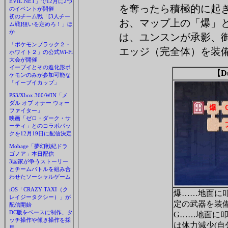
EVIL.NET」で12月に2つ
を奪ったら積極的に起
のイベントが開催
初のチーム戦「[3人チー
お、マップ上の「爆」
ム戦]狙いを定めろ！」ほ
か
は、ユンスンが承影、
「ポケモンブラック２・
エッジ（完全体）を装
ホワイト２」の公式Wi-Fi
大会が開催
イーブイとその進化形ポ
【D
ケモンのみが参加可能な
「イーブイカップ」
PS3/Xbox 360/WIN「メ
ダル オブ オナー ウォー
ファイター」
映画「ゼロ・ダーク・サ
ーティ」とのコラボパッ
クを12月19日に配信決定
Mobage「夢幻戦紀ドラ
ゴノア」本日配信
3国家が争うストーリー
とチームバトルを組み合
わせたソーシャルゲーム
iOS「CRAZY TAXI（ク
爆……地面に
レイジータクシー）」が
定の武器を装
配信開始
DC版をベースに制作、タ
G……地面に
ッチ操作や傾き操作を採
は体力減少(自
用