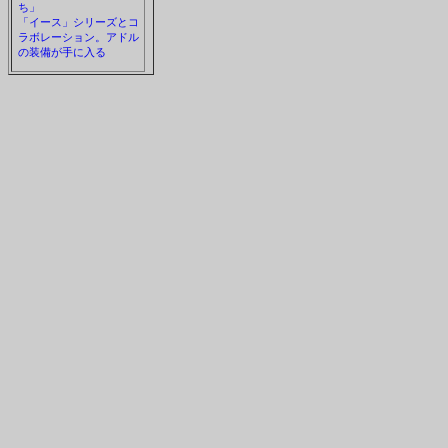
ち」
「イース」シリーズとコ
ラボレーション。アドル
の装備が手に入る