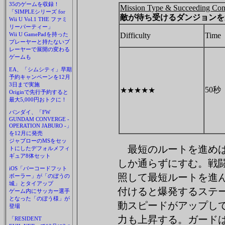
35のゲームを収録！
Mission Type & Succeeding Con
「SIMPLEシリーズ for
敵が待ち受けるダンジョンを
Wii U Vol.1 THE ファミ
リーパーティー」
Wii U GamePadを持った
Difficulty
Time
プレーヤーと持たないプ
レーヤーで展開の変わる
ゲームも
EA、「シムシティ」早期
予約キャンペーンを12月
3日まで実施
50秒
★★★★★
Originで先行予約すると
最大5,000円おトクに！
バンダイ、「FW
GUNDAM CONVERGE -
OPERATION JABURO -」
を12月に発売
ジャブローのMSをセッ
最短のルートを進めば
トにしたデフォルメフィ
ギュア8体セット
しか通らずにすむ。戦
iOS「バーコードフット
照して最短ルートを進
ボーラー」が「のぼうの
城」とタイアップ
付けると爆発するステージ
ゲーム内にサッカー選手
となった「のぼう様」が
動スピードがアップし
登場
力も上昇する。ガード
「RESIDENT