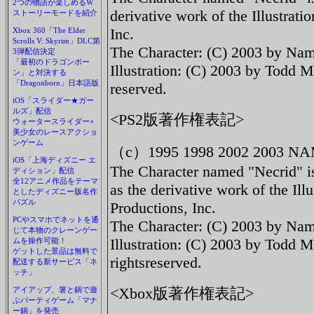
2つの物語が楽しめるW
derivative work of the Illustra
ストーリーモードを紹介
Inc.
Xbox 360「The Elder
Scrolls V: Skyrim」DLC第
The Character: (C) 2003 by Namc
3弾配信決定
「最初のドラゴンボー
Illustration: (C) 2003 by Todd M
ン」と対決する
「Dragonborn」日本語版
reserved.
iOS「スライダー★ガー
ルズ」配信
<PS2版著作権表記>
ウォータースライダー×
美少女のレースアクショ
ンゲーム
（c）1995 1998 2002 2003 N
iOS「上海ディズニー エ
The Character named "Necrid" 
ディション」配信
全12アニメ作品をテーマ
as the derivative work of the Il
としたディズニー版名作
パズル
Productions, Inc.
PCやスマホでネットを通
The Character: (C) 2003 by Namc
じて本物のクレーンゲー
Illustration: (C) 2003 by Todd M
ムを操作可能！
ゲットした景品は無料で
rightsreserved.
配送する新サービス「ネ
ッチ」
<Xbox版著作権表記>
アイアップ、箸と鍋で遊
ぶパーティゲーム「マナ
ー鍋」を発売