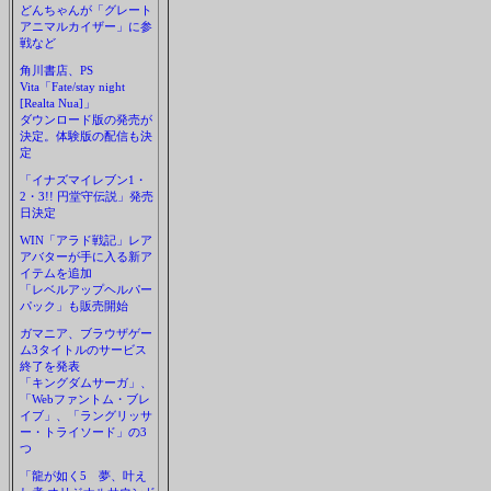
どんちゃんが「グレート
アニマルカイザー」に参
戦など
角川書店、PS
Vita「Fate/stay night
[Realta Nua]」
ダウンロード版の発売が
決定。体験版の配信も決
定
「イナズマイレブン1・
2・3!! 円堂守伝説」発売
日決定
WIN「アラド戦記」レア
アバターが手に入る新ア
イテムを追加
「レベルアップヘルパー
パック」も販売開始
ガマニア、ブラウザゲー
ム3タイトルのサービス
終了を発表
「キングダムサーガ」、
「Webファントム・ブレ
イブ」、「ラングリッサ
ー・トライソード」の3
つ
「龍が如く5 夢、叶え