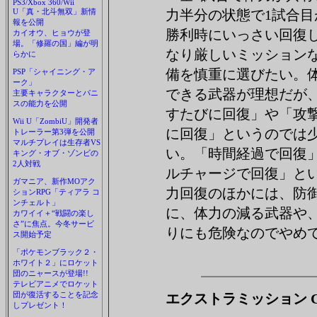
PS3/Xbox 360/Wii
U「真・北斗無双」新情
力半分の状態で1試合目
報を公開
勝利時にいっさい回復
カイオウ、ヒョウが登
場。「修羅の国」編が明
なり厳しいミッション
らかに
備を慎重に選びたい。
PSP「シャイニング・ア
ーク」
できる武器が理想だが
主要キャラクターとパニ
スの能力を公開
すたびに回復」や「攻
Wii U「ZombiU」開発者
に回復」というのでは
トレーラー第3弾を公開
マルチプレイは生存者VS
い。「時間経過で回復
キング・オブ・ゾンビの
2人対戦
ルチャージで回復」と
ガマニア、新作MOアク
力回復のほかには、防
ションRPG「ティアラ コ
ンチェルト」
に、体力の減る武器や
カワイイ＋“戦闘の楽し
さ”に焦点。今冬サービ
りにも危険なのでやめ
ス開始予定
「ポケモンブラック２・
ホワイト２」にロケット
団のニャースが登場!!
テレビアニメでロケット
団が復活することを記念
エクストラミッション Chap
しプレゼント！