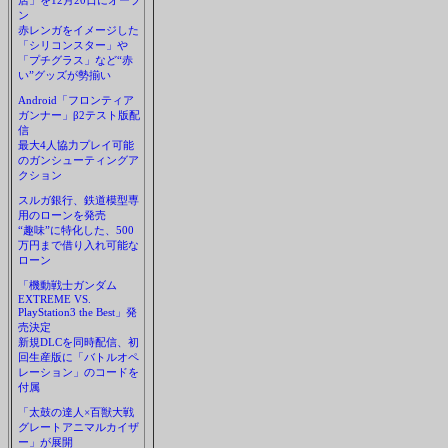
店」を12月20日にオープ
ン
赤レンガをイメージした
「シリコンスター」や
「プチグラス」など“赤
い”グッズが勢揃い
Android「フロンティア
ガンナー」β2テスト版配
信
最大4人協力プレイ可能
のガンシューティングア
クション
スルガ銀行、鉄道模型専
用のローンを発売
“趣味”に特化した、500
万円まで借り入れ可能な
ローン
「機動戦士ガンダム
EXTREME VS.
PlayStation3 the Best」発
売決定
新規DLCを同時配信、初
回生産版に「バトルオペ
レーション」のコードを
付属
「太鼓の達人×百獣大戦
グレートアニマルカイザ
ー」が展開