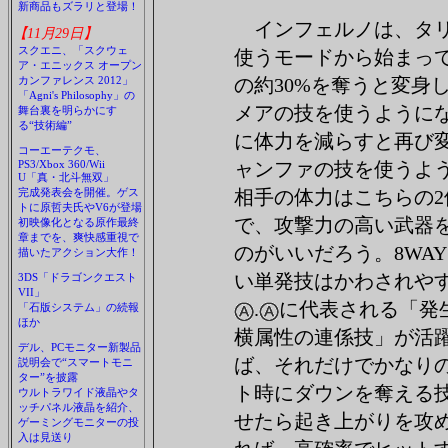
新商品もズラリと登場！
インフェルノは、タ
【11月29日】
スクエニ、「スクウェ
使うモードから始まっ
ア・エニックス オープン
カンファレンス 2012」
の約30%を奪うと変身
「Agni's Philosophy」の
メアの技を使うように
舞台裏を明らかにす
る“技術編”
に体力を減らすと再び
コーエーテクモ、
PS3/Xbox 360/Wii
ャンファの技を使うよ
U「真・北斗無双」
完成発表会を開催。ゲス
相手の体力はこちらの2
トに原哲夫氏やV6が登場
で、攻撃力の高い武器
初映像化となる原作最終
章までを、爽快感重視で
のがいいだろう。8WAY
描いたアクション大作！
い単発技はかわされや
3DS「ドラゴンクエスト
VII」
.
に代表される「発
「石版システム」の続報
ほか
横属性の連係技」が活
デル、PCモニター新製品
ば、それだけでかなり
説明会で“スマートモニ
ター”を披露
ト時にダウンを奪える
ウルトラワイド液晶やタ
ッチパネル液晶を紹介、
せたら起き上がりを攻
ゲーミングモニターの投
入は見送り