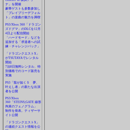
ナ」を開催
豪華ゲストも多数参加し
「ブレイブリーデフォル
ト」の楽曲の魅力を満喫
PS3/Xbox 360「ドラゴン
ズドグマ」のDLCを12月
4日より配信開始
「ハードモード」などを
追加する「求道者への試
練・チャレンジパック」
「ドラゴンクエストX」
がTSUTAYAでレンタル
開始
7泊8日無料レンタル、特
別価格でのコード販売を
実施
PS3「龍が如く５ 夢、
叶えし者」の新たな出演
者を公開
PS3/Xbox
360「STEINS;GATE 線形
拘束のフェノグラム」
制作を発表。ティザーサ
イト公開
「ドラゴンクエストX」
の連続クエスト情報を公