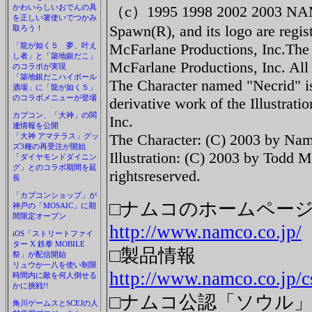
かわいらしいおでんの具
（c）1995 1998 2002 2003 N
を正しい箸使いでつかみ
Spawn(R), and its logo are regis
取ろう！
McFarlane Productions, Inc.The
「龍が如く５ 夢、叶え
し者」と「築地銀だこ」
McFarlane Productions, Inc. All 
のコラボが実現
「築地銀だこハイボール
The Character named "Necrid" 
酒場」に「龍が如く５」
のコラボメニューが登場
derivative work of the Illustra
カプコン、「大神」の関
Inc.
連情報を公開
The Character: (C) 2003 by Namc
「大神 アマテラス」グッ
ズ3種の再受注が開始
Illustration: (C) 2003 by Todd M
「ダイヤモンドダイニン
グ」とのコラボ期間を延
rightsreserved.
長
「カプコンショップ」が
□ナムコのホームペー
神戸の「MOSAIC」に期
間限定オープン
http://www.namco.co.jp/
iOS「ストリートファイ
ター X 鉄拳 MOBILE
□製品情報
祭」が配信開始
リュウか一八を使い制限
http://www.namco.co.jp/cs
時間内に敵を何人倒せる
かに挑戦!!
□ナムコ公認「ソウル
角川ゲームスとSCEJの人