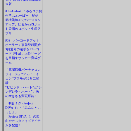
末版
iOS/Android「ゆるロボ製
作所 ふぃーばー」配信
新機能追加でバージョン
アップ。ゆるかわロボッ
ト登場のロボット生産ア
プリ
iOS「バーコードフット
ボーラー」事前登録開始
3兆通りの選手をバーコ
ードで生成。上位リーグ
を目指すサッカー育成ゲ
ーム
「電脳戦機バーチャロン
フォース」“フェイ・イ
ェン”プラモが12月に登
場
“ビビッド・ハート”と“シ
ンデレラ・ハート”。胸
の大きさも変更可能！
「初音ミク -Project
DIVA- f」×「みんなとい
っしょ」
「Project DIVA- f」の楽
曲やカスタマイズアイテ
ムを配信！