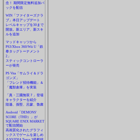
念！ 期間限定無料追加パ
ックを配信
WIN「ファイターズクラ
ブ」本日アップデート
レベルキャップを30まで
開放。新エリア、新スキ
ルを追加
マッドキャッツから
PS3/Xbox 360/Wii U「鉄
拳タッグトーナメント
2」
スティックコントローラ
ーが発売
PS Vita「サムライ＆ドラ
ゴンズ」
「フレンド招待機能」＆
「魔獣倉庫」を実装
「真・三國無双７」登場
キャラクターを紹介
陸遜、孫堅、呂蒙、魯粛
Android「DEMONS'
SCORE（THD）」が
SQUARE ENIX MARKET
で配信開始
高画質化されたグラフィ
ックスでゲームを楽しめ
るNVIDIA Tegra 3搭載端