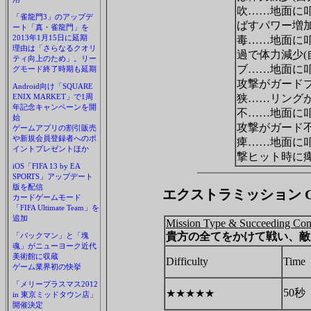
吹……地面に
「雀龍門3」のアップデ
ばすパワー増加
ート「真・雀龍門」を
2013年1月15日に延期
毒……地面に
理由は「さらなるクオリ
過で体力減少(
ティ向上のため」。リー
ブ……地面に
グモード終了時期も延期
攻撃がガード
Android向け「SQUARE
ENIX MARKET」で1周
狭……リング
年記念キャンペーンを開
不……地面に
始
攻撃がガード
ゲームアプリの割引販売
や新規会員登録者へのポ
痺……地面に
イントプレゼントほか
撃ヒット時に
iOS「FIFA 13 by EA
SPORTS」アップデート
版を配信
エクストラミッション Chap
カードゲームモード
「FIFA Ultimate Team」を
追加
Mission Type & Succeeding Con
貴方の全てをかけて戦い、敵
「パックマン」と「塊
魂」がニューヨーク近代
美術館に収蔵
Difficulty
Time
ゲーム業界初の快挙
「メリープラスマス2012
50秒
★★★★★
in 東京ミッドタウン店」
開催決定