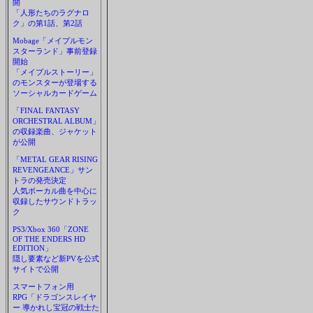
開
「人形たちのラグナロ
ク」の第1話、第2話
Mobage「メイプルモン
スターランド」事前登録
開始
「メイプルストーリー」
のモンスターが登場する
ソーシャルカードゲーム
「FINAL FANTASY
ORCHESTRAL ALBUM」
の収録楽曲、ジャケット
が公開
「METAL GEAR RISING
REVENGEANCE」サン
トラの発売決定
人気ボーカル曲を中心に
収録したサウンドトラッ
ク
PS3/Xbox 360「ZONE
OF THE ENDERS HD
EDITION」
隠し要素など新PVを公式
サイトで公開
スマートフォン用
RPG「ドラゴンスレイヤ
ー 導かれし宝冠の戦士た