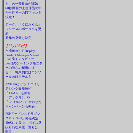
ト」の一般投票が開始
60秒動画の上位作品の中
から世界一のFFファンを
決定！
アーク、「くにおくん」
シリーズのポータルを更
新
新作の発売も決定
【11月26日】
台湾BenQ IT Display
Product Manager Scread
Liao氏インタビュー
BenQのゲーミングモニタ
ーの強さの秘密に迫
る！ 将来的にはコンソ
ール向けモデルも
NVIDIAがアンチエイリ
アシング最新技術
「TXAA」を紹介
「アサクリ3」や
「CoD:BO2」に合わせた
キャンペーンも発表
PSP「セブンスドラゴン
２０２０-II」発売決定
40名にも及ぶ、ボイス選
択可能な声優一覧も公
開!!