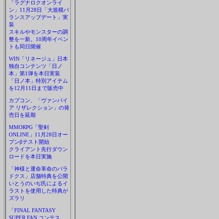
「ラグナロクオンライ
ン」11月28日「大規模バ
ランスアップデート」実
装
スキルやモンスターの調
整を一新。10周年イベン
トも同日開催
WIN「リネージュ」日本
独自コンテンツ「日ノ
本」第1弾を本日実装
「日ノ本」特別アイテム
を12月11日まで販売中
カプコン、「ヴァンパイ
ア リザレクション」の発
売日を延期
MMORPG「聖剣
ONLINE」11月28日オー
プンβテスト開始
クライアント先行ダウン
ロードを本日実施
「神様と運命革命のパラ
ドクス」店舗特典を公開
いとうのいぢ氏によるイ
ラストを使用した特典が
ズラリ
「FINAL FANTASY
SUPER FAN コンテス