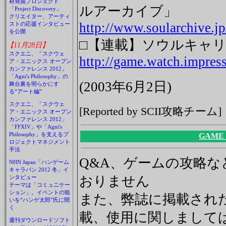
材発掘プロジェクト
ルアーカイブ」
「Project Discovery」
クリエイター、アーティ
http://www.soularchive.jp
ストの応援インタビュー
を公開
□【連載】ソウルキャリ
【11月28日】
スクエニ、「スクウェ
http://game.watch.impress
ア・エニックス オープン
カンファレンス 2012」
「Agni's Philosophy」の
(2003年6月2日)
舞台裏を明らかにす
る“アート編”
スクエニ、「スクウェ
[Reported by SCII攻略チーム]
ア・エニックス オープン
カンファレンス 2012」
「FFXIV」や「Agni's
Philosophy」を支えるプ
GAME
ロジェクトマネジメント
手法
Q&A、ゲームの攻略
NHN Japan「ハンゲーム
キャラバン 2012 冬」イ
おりません
ンタビュー
テーマは「コミュニケー
ション」。イベントの狙
また、弊誌に掲載され
いを“ハンゲ太郎”氏に聞
く
載、使用に関しまして
週刊ダウンロードソフト