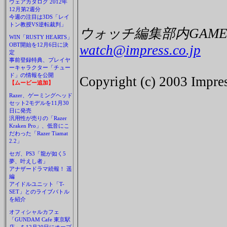
ウェアカタログ 2012年
12月第2週分
今週の注目は3DS「レイ
トン教授VS逆転裁判」
ウォッチ編集部内GAME 
WIN「RUSTY HEARTS」
OBT開始を12月6日に決
watch@impress.co.jp
定
事前登録特典、プレイヤ
ーキャラクター「チュー
ド」の情報を公開
Copyright (c) 2003 Impres
【ムービー追加】
Razer、ゲーミングヘッド
セット2モデルを11月30
日に発売
汎用性が売りの「Razer
Kraken Pro」、低音にこ
だわった「Razer Tiamat
2.2」
セガ、PS3「龍が如く5
夢、叶えし者」
アナザードラマ続報！ 遥
編
アイドルユニット「T-
SET」とのライブバトル
を紹介
オフィシャルカフェ
「GUNDAM Cafe 東京駅