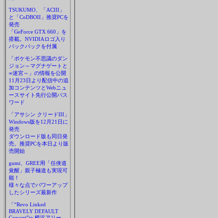
TSUKUMO、「ACIII」
と「CoDBOII」推奨PCを
発売
「GeForce GTX 660」を
搭載。NVIDIAロゴ入り
バックパックを付属
「ポケモン不思議のダン
ジョン～マグナゲートと
∞迷宮～」の情報を公開
11月23日より配信中の追
加コンテンツとWebニュ
ースサイト先行公開パス
ワード
「アサシン クリードIII」
Windows版を12月21日に
発売
ダウンロード版も同日発
売。推奨PCを本日より販
売開始
gumi、GREE用「任侠道
覚醒」親子極道も実現可
能！
様々な点でパワーアップ
したシリーズ最新作
「“Revo Linked
BRAVELY DEFAULT
Concert”in 横浜アリー