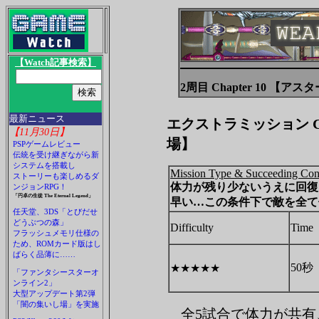
【Watch記事検索】
2周目 Chapter 10 【ア
最新ニュース
エクストラミッション Chap
【11月30日】
場】
PSPゲームレビュー
伝統を受け継ぎながら新
システムを搭載し
Mission Type & Succeeding Con
ストーリーも楽しめるダ
体力が残り少ないうえに回復
ンジョンRPG！
「円卓の生徒 The Eternal Legend」
早い…この条件下で敵を全て
任天堂、3DS「とびだせ
どうぶつの森」
Difficulty
Time
フラッシュメモリ仕様の
ため、ROMカード版はし
ばらく品薄に……
50秒
★★★★★
「ファンタシースターオ
ンライン2」
大型アップデート第2弾
「闇の集いし場」を実施
全5試合で体力が共有