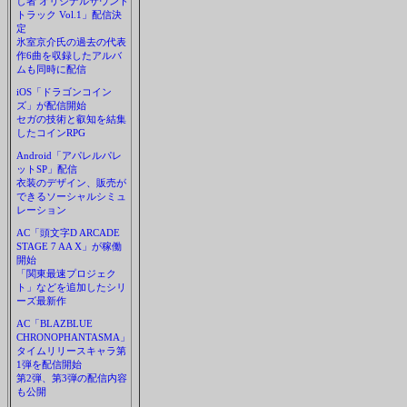
し者 オリジナルサウンド
トラック Vol.1」配信決
定
氷室京介氏の過去の代表
作6曲を収録したアルバ
ムも同時に配信
iOS「ドラゴンコイン
ズ」が配信開始
セガの技術と叡知を結集
したコインRPG
Android「アパレルパレ
ットSP」配信
衣装のデザイン、販売が
できるソーシャルシミュ
レーション
AC「頭文字D ARCADE
STAGE 7 AA X」が稼働
開始
「関東最速プロジェク
ト」などを追加したシリ
ーズ最新作
AC「BLAZBLUE
CHRONOPHANTASMA」
タイムリリースキャラ第
1弾を配信開始
第2弾、第3弾の配信内容
も公開