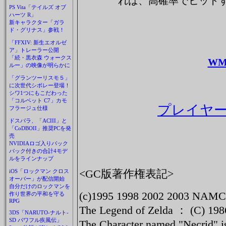
れば、高確率でヒット
PS Vita「テイルズ オブ
ハーツ R」
新キャラクター「ガラ
ド・グリナス」参戦！
「FFXIV: 新生エオルゼ
ア」トレーラー公開
「続・黒衣森 ウォークス
WM
ルー」の映像が明らかに
「グランツーリスモ５」
に次世代シボレー登場！
シワ1つにもこだわった
「コルベット C7」カモ
プレイヤー
フラージュ仕様
ドスパラ、「ACIII」と
「CoDBOII」推奨PCを発
売
NVIDIAロゴ入りバック
パック付きの合計4モデ
ルをラインナップ
<GC版著作権表記>
iOS「ロックマン クロス
オーバー」が配信開始
自分だけのロックマンを
(c)1995 1998 2002 2003 NAM
作り世界の平和を守る
RPG
The Legend of Zelda ： (C) 198
3DS「NARUTO-ナルト-
SD パワフル疾風伝」
The Character named "Necrid" 