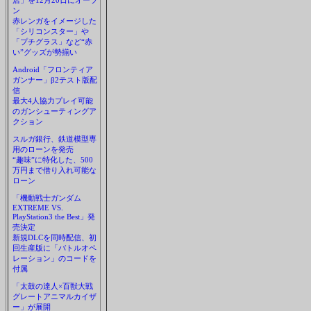
店」を12月20日にオープ
ン
赤レンガをイメージした
「シリコンスター」や
「プチグラス」など“赤
い”グッズが勢揃い
Android「フロンティア
ガンナー」β2テスト版配
信
最大4人協力プレイ可能
のガンシューティングア
クション
スルガ銀行、鉄道模型専
用のローンを発売
“趣味”に特化した、500
万円まで借り入れ可能な
ローン
「機動戦士ガンダム
EXTREME VS.
PlayStation3 the Best」発
売決定
新規DLCを同時配信、初
回生産版に「バトルオペ
レーション」のコードを
付属
「太鼓の達人×百獣大戦
グレートアニマルカイザ
ー」が展開