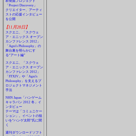
材発掘プロジェクト
「Project Discovery」
クリエイター、アーティ
ストの応援インタビュー
を公開
【11月28日】
スクエニ、「スクウェ
ア・エニックス オープン
カンファレンス 2012」
「Agni's Philosophy」の
舞台裏を明らかにす
る“アート編”
スクエニ、「スクウェ
ア・エニックス オープン
カンファレンス 2012」
「FFXIV」や「Agni's
Philosophy」を支えるプ
ロジェクトマネジメント
手法
NHN Japan「ハンゲーム
キャラバン 2012 冬」イ
ンタビュー
テーマは「コミュニケー
ション」。イベントの狙
いを“ハンゲ太郎”氏に聞
く
週刊ダウンロードソフト