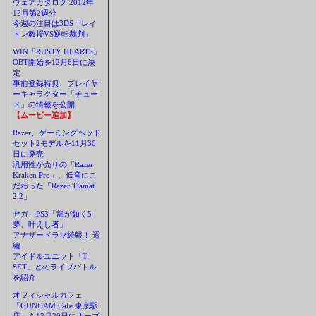
ウェアカタログ 2012年
12月第2週分
今週の注目は3DS「レイ
トン教授VS逆転裁判」
WIN「RUSTY HEARTS」
OBT開始を12月6日に決
定
事前登録特典、プレイヤ
ーキャラクター「チュー
ド」の情報を公開
【ムービー追加】
Razer、ゲーミングヘッド
セット2モデルを11月30
日に発売
汎用性が売りの「Razer
Kraken Pro」、低音にこ
だわった「Razer Tiamat
2.2」
セガ、PS3「龍が如く5
夢、叶えし者」
アナザードラマ続報！ 遥
編
アイドルユニット「T-
SET」とのライブバトル
を紹介
オフィシャルカフェ
「GUNDAM Cafe 東京駅