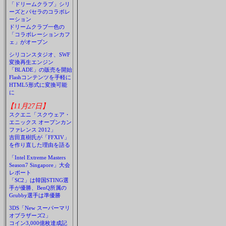
「ドリームクラブ」シリ
ーズとパセラのコラボレ
ーション
ドリームクラブ一色の
「コラボレーションカフ
ェ」がオープン
シリコンスタジオ、SWF
変換再生エンジン
「BLADE」の販売を開始
Flashコンテンツを手軽に
HTML5形式に変換可能
に
【11月27日】
スクエニ「スクウェア・
エニックス オープンカン
ファレンス 2012」
吉田直樹氏が「FFXIV」
を作り直した理由を語る
「Intel Extreme Masters
Season7 Singapore」大会
レポート
「SC2」は韓国STING選
手が優勝、BenQ所属の
Grubby選手は準優勝
3DS「New スーパーマリ
オブラザーズ2」
コイン3,000億枚達成記