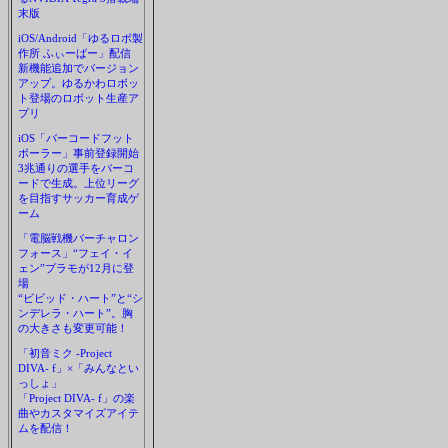
末版
iOS/Android「ゆるロボ製
作所 ふぃーばー」配信
新機能追加でバージョン
アップ。ゆるかわロボッ
ト登場のロボット生産ア
プリ
iOS「バーコードフット
ボーラー」事前登録開始
3兆通りの選手をバーコ
ードで生成。上位リーグ
を目指すサッカー育成ゲ
ーム
「電脳戦機バーチャロン
フォース」“フェイ・イ
ェン”プラモが12月に登
場
“ビビッド・ハート”と“シ
ンデレラ・ハート”。胸
の大きさも変更可能！
「初音ミク -Project
DIVA- f」×「みんなとい
っしょ」
「Project DIVA- f」の楽
曲やカスタマイズアイテ
ムを配信！