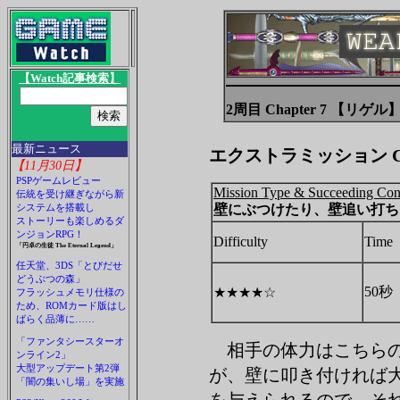
【Watch記事検索】
2周目 Chapter 7 【リゲル
最新ニュース
エクストラミッション Chap
【11月30日】
PSPゲームレビュー
Mission Type & Succeeding Con
伝統を受け継ぎながら新
システムを搭載し
壁にぶつけたり、壁追い打ち
ストーリーも楽しめるダ
ンジョンRPG！
Difficulty
Time
「円卓の生徒 The Eternal Legend」
任天堂、3DS「とびだせ
どうぶつの森」
50秒
★★★★☆
フラッシュメモリ仕様の
ため、ROMカード版はし
ばらく品薄に……
「ファンタシースターオ
相手の体力はこちらの
ンライン2」
大型アップデート第2弾
が、壁に叩き付ければ
「闇の集いし場」を実施