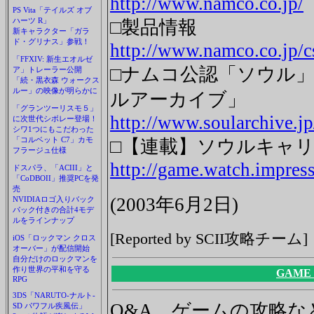
http://www.namco.co.jp/
PS Vita「テイルズ オブ
ハーツ R」
□製品情報
新キャラクター「ガラ
ド・グリナス」参戦！
http://www.namco.co.jp/cs
「FFXIV: 新生エオルゼ
□ナムコ公認「ソウル
ア」トレーラー公開
「続・黒衣森 ウォークス
ルー」の映像が明らかに
ルアーカイブ」
「グランツーリスモ５」
http://www.soularchive.jp
に次世代シボレー登場！
シワ1つにもこだわった
「コルベット C7」カモ
□【連載】ソウルキャリ
フラージュ仕様
http://game.watch.impress
ドスパラ、「ACIII」と
「CoDBOII」推奨PCを発
売
(2003年6月2日)
NVIDIAロゴ入りバック
パック付きの合計4モデ
ルをラインナップ
[Reported by SCII攻略チーム]
iOS「ロックマン クロス
オーバー」が配信開始
自分だけのロックマンを
作り世界の平和を守る
GAME
RPG
3DS「NARUTO-ナルト-
Q&A、ゲームの攻略
SD パワフル疾風伝」