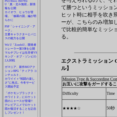
を与えられるので、そ
PS3/Xbox 360/Wii
U「真・北斗無双」新情
て勝つというミッショ
報を公開
カイオウ、ヒョウが登
ヒット時に相手を吹き
場。「修羅の国」編が明
らかに
ーが、こちらのみ増加
PSP「シャイニング・ア
で比較的簡単なミッシ
ーク」
主要キャラクターとパニ
る。
スの能力を公開
Wii U「ZombiU」開発者
トレーラー第3弾を公開
マルチプレイは生存者VS
キング・オブ・ゾンビの
エクストラミッション Chap
2人対戦
ガマニア、新作MOアク
ル】
ションRPG「ティアラ コ
ンチェルト」
Mission Type & Succeeding Con
カワイイ＋“戦闘の楽し
さ”に焦点。今冬サービ
お互いに攻撃をガードするこ
ス開始予定
Difficulty
Time
「ポケモンブラック２・
ホワイト２」にロケット
団のニャースが登場!!
テレビアニメでロケット
50秒
★★★★☆
団が復活することを記念
しプレゼント！