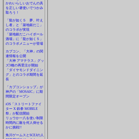
かわいらしいおでんの具
を正しい箸使いでつかみ
取ろう！
「龍が如く５ 夢、叶え
し者」と「築地銀だこ」
のコラボが実現
「築地銀だこハイボール
酒場」に「龍が如く５」
のコラボメニューが登場
カプコン、「大神」の関
連情報を公開
「大神 アマテラス」グッ
ズ3種の再受注が開始
「ダイヤモンドダイニン
グ」とのコラボ期間を延
長
「カプコンショップ」が
神戸の「MOSAIC」に期
間限定オープン
iOS「ストリートファイ
ター X 鉄拳 MOBILE
祭」が配信開始
リュウか一八を使い制限
時間内に敵を何人倒せる
かに挑戦!!
角川ゲームスとSCEJの人