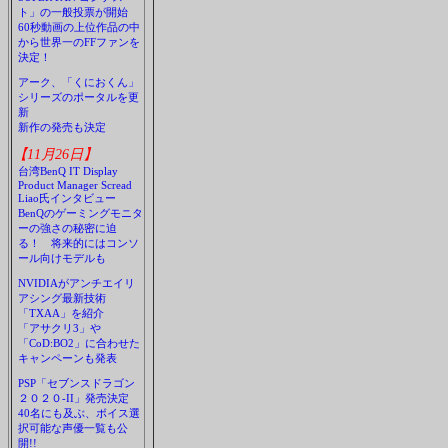
ト」の一般投票が開始
60秒動画の上位作品の中
から世界一のFFファンを
決定！
アーク、「くにおくん」
シリーズのポータルを更
新
新作の発売も決定
【11月26日】
台湾BenQ IT Display
Product Manager Scread
Liao氏インタビュー
BenQのゲーミングモニタ
ーの強さの秘密に迫
る！ 将来的にはコンソ
ール向けモデルも
NVIDIAがアンチエイリ
アシング最新技術
「TXAA」を紹介
「アサクリ3」や
「CoD:BO2」に合わせた
キャンペーンも発表
PSP「セブンスドラゴン
２０２０-II」発売決定
40名にも及ぶ、ボイス選
択可能な声優一覧も公
開!!