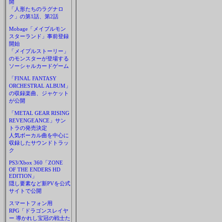
開
「人形たちのラグナロ
ク」の第1話、第2話
Mobage「メイプルモン
スターランド」事前登録
開始
「メイプルストーリー」
のモンスターが登場する
ソーシャルカードゲーム
「FINAL FANTASY
ORCHESTRAL ALBUM」
の収録楽曲、ジャケット
が公開
「METAL GEAR RISING
REVENGEANCE」サン
トラの発売決定
人気ボーカル曲を中心に
収録したサウンドトラッ
ク
PS3/Xbox 360「ZONE
OF THE ENDERS HD
EDITION」
隠し要素など新PVを公式
サイトで公開
スマートフォン用
RPG「ドラゴンスレイヤ
ー 導かれし宝冠の戦士た