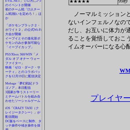
99秒
EVIL.NET」で12月に2つ
★★★★★
のイベントが開催
初のチーム戦「[3人チー
ノーマルミッションと
ム戦]狙いを定めろ！」ほ
か
ないインフェルノなの
「ポケモンブラック２・
だし、お互いに体力が
ホワイト２」の公式Wi-Fi
大会が開催
ることを覚悟しておこう
イーブイとその進化形ポ
ケモンのみが参加可能な
イムオーバーになる心
「イーブイカップ」
PS3/Xbox 360/WIN「メ
ダル オブ オナー ウォー
ファイター」
映画「ゼロ・ダーク・サ
WM
ーティ」とのコラボパッ
クを12月19日に配信決定
Mobage「夢幻戦紀ドラ
ゴノア」本日配信
3国家が争うストーリー
プレイヤー
とチームバトルを組み合
わせたソーシャルゲーム
iOS「CRAZY TAXI（ク
レイジータクシー）」が
配信開始
DC版をベースに制作、タ
ッチ操作や傾き操作を採
用