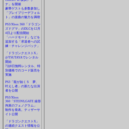
ナ」を開催
豪華ゲストも多数参加し
「ブレイブリーデフォル
ト」の楽曲の魅力を満喫
PS3/Xbox 360「ドラゴン
ズドグマ」のDLCを12月
4日より配信開始
「ハードモード」などを
追加する「求道者への試
練・チャレンジパック」
「ドラゴンクエストX」
がTSUTAYAでレンタル
開始
7泊8日無料レンタル、特
別価格でのコード販売を
実施
PS3「龍が如く５ 夢、
叶えし者」の新たな出演
者を公開
PS3/Xbox
360「STEINS;GATE 線形
拘束のフェノグラム」
制作を発表。ティザーサ
イト公開
「ドラゴンクエストX」
の連続クエスト情報を公