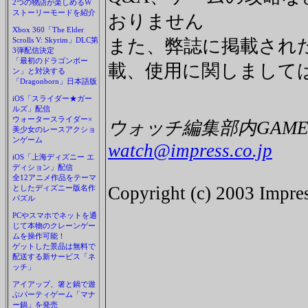
2つの物語が楽しめるW
ストーリーモードを紹介
おりません
Xbox 360「The Elder
Scrolls V: Skyrim」DLC第
また、弊誌に掲載され
3弾配信決定
「最初のドラゴンボー
載、使用に関しまして
ン」と対決する
「Dragonborn」日本語版
iOS「スライダー★ガー
ルズ」配信
ウォータースライダー×
ウォッチ編集部内GAME 
美少女のレースアクショ
ンゲーム
watch@impress.co.jp
iOS「上海ディズニー エ
ディション」配信
全12アニメ作品をテーマ
Copyright (c) 2003 Impres
としたディズニー版名作
パズル
PCやスマホでネットを通
じて本物のクレーンゲー
ムを操作可能！
ゲットした景品は無料で
配送する新サービス「ネ
ッチ」
アイアップ、箸と鍋で遊
ぶパーティゲーム「マナ
ー鍋」を発売