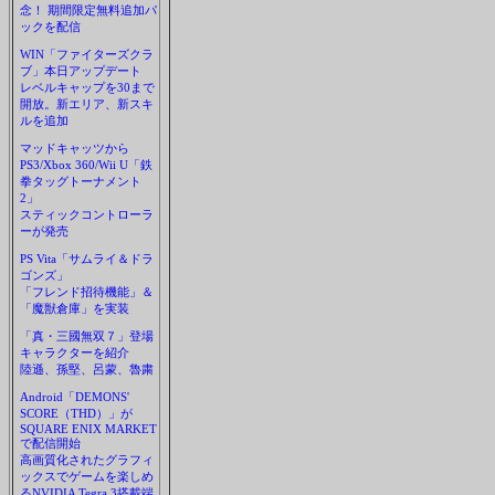
念！ 期間限定無料追加パ
ックを配信
WIN「ファイターズクラ
ブ」本日アップデート
レベルキャップを30まで
開放。新エリア、新スキ
ルを追加
マッドキャッツから
PS3/Xbox 360/Wii U「鉄
拳タッグトーナメント
2」
スティックコントローラ
ーが発売
PS Vita「サムライ＆ドラ
ゴンズ」
「フレンド招待機能」＆
「魔獣倉庫」を実装
「真・三國無双７」登場
キャラクターを紹介
陸遜、孫堅、呂蒙、魯粛
Android「DEMONS'
SCORE（THD）」が
SQUARE ENIX MARKET
で配信開始
高画質化されたグラフィ
ックスでゲームを楽しめ
るNVIDIA Tegra 3搭載端