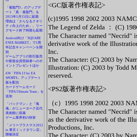
<GC版著作権表記>
「雀龍門3」のアップデ
ート「真・雀龍門」を
2013年1月15日に延期
(c)1995 1998 2002 2003 NAM
理由は「さらなるクオリ
The Legend of Zelda ： (C) 198
ティ向上のため」。リー
グモード終了時期も延期
The Character named "Necrid" 
Android向け「SQUARE
derivative work of the Illustra
ENIX MARKET」で1周
年記念キャンペーンを開
Inc.
始
ゲームアプリの割引販売
The Character: (C) 2003 by Namc
や新規会員登録者へのポ
イントプレゼントほか
Illustration: (C) 2003 by Todd M
iOS「FIFA 13 by EA
reserved.
SPORTS」アップデート
版を配信
カードゲームモード
<PS2版著作権表記>
「FIFA Ultimate Team」を
追加
（c）1995 1998 2002 2003 N
「パックマン」と「塊
魂」がニューヨーク近代
The Character named "Necrid" 
美術館に収蔵
ゲーム業界初の快挙
as the derivative work of the Il
「メリープラスマス2012
Productions, Inc.
in 東京ミッドタウン店」
The Character: (C) 2003 by Namc
開催決定