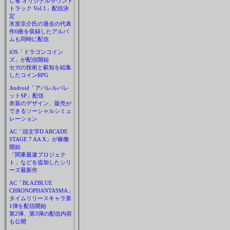
し者 オリジナルサウンド
トラック Vol.1」配信決
定
氷室京介氏の過去の代表
作6曲を収録したアルバ
ムも同時に配信
iOS「ドラゴンコイン
ズ」が配信開始
セガの技術と叡知を結集
したコインRPG
Android「アパレルパレ
ットSP」配信
衣装のデザイン、販売が
できるソーシャルシミュ
レーション
AC「頭文字D ARCADE
STAGE 7 AA X」が稼働
開始
「関東最速プロジェク
ト」などを追加したシリ
ーズ最新作
AC「BLAZBLUE
CHRONOPHANTASMA」
タイムリリースキャラ第
1弾を配信開始
第2弾、第3弾の配信内容
も公開