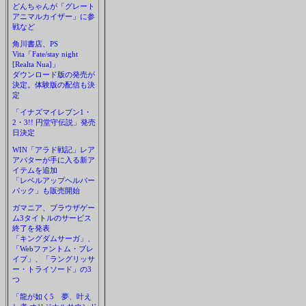
どんちゃんが「グレート
アニマルカイザー」に参
戦など
角川書店、PS
Vita「Fate/stay night
[Realta Nua]」
ダウンロード版の発売が
決定。体験版の配信も決
定
「イナズマイレブン1・
2・3!! 円堂守伝説」発売
日決定
WIN「アラド戦記」レア
アバターが手に入る新ア
イテムを追加
「レベルアップヘルパー
パック」も販売開始
ガマニア、ブラウザゲー
ム3タイトルのサービス
終了を発表
「キングダムサーガ」、
「Webファントム・ブレ
イブ」、「ラングリッサ
ー・トライソード」の3
つ
「龍が如く5 夢、叶え