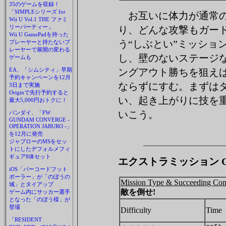
35のゲームを収録！
「SIMPLEシリーズ for
お互いに体力が通常の
Wii U Vol.1 THE ファミ
リーパーティー」
り、どんな攻撃もガー
Wii U GamePadを持った
う“しぶとい”ミッショ
プレーヤーと持たないプ
レーヤーで展開の変わる
し、壁のないステージ
ゲームも
EA、「シムシティ」早期
ングアウト勝ちを狙え
予約キャンペーンを12月
ならずにすむ。まずは
3日まで実施
Originで先行予約すると
い、起き上がりに技を
最大5,000円おトクに！
いこう。
バンダイ、「FW
GUNDAM CONVERGE -
OPERATION JABURO -」
を12月に発売
ジャブローのMSをセッ
トにしたデフォルメフィ
ギュア8体セット
エクストラミッション Chap
iOS「バーコードフット
ボーラー」が「のぼうの
Mission Type & Succeeding Con
城」とタイアップ
敵を倒せ!
ゲーム内にサッカー選手
となった「のぼう様」が
登場
Difficulty
Time
「RESIDENT