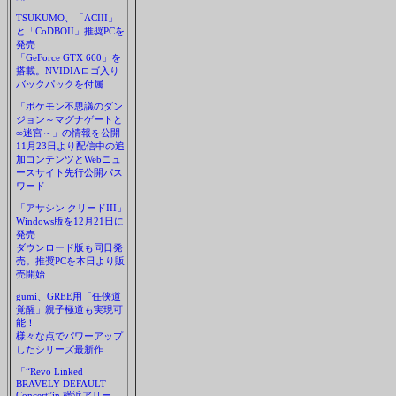
TSUKUMO、「ACIII」
と「CoDBOII」推奨PCを
発売
「GeForce GTX 660」を
搭載。NVIDIAロゴ入り
バックパックを付属
「ポケモン不思議のダン
ジョン～マグナゲートと
∞迷宮～」の情報を公開
11月23日より配信中の追
加コンテンツとWebニュ
ースサイト先行公開パス
ワード
「アサシン クリードIII」
Windows版を12月21日に
発売
ダウンロード版も同日発
売。推奨PCを本日より販
売開始
gumi、GREE用「任侠道
覚醒」親子極道も実現可
能！
様々な点でパワーアップ
したシリーズ最新作
「“Revo Linked
BRAVELY DEFAULT
Concert”in 横浜アリー