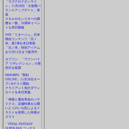
「ラグナロクオンライ
ン」11月28日「大規模バ
ランスアップデート」実
装
スキルやモンスターの調
整を一新。10周年イベン
トも同日開催
WIN「リネージュ」日本
独自コンテンツ「日ノ
本」第1弾を本日実装
「日ノ本」特別アイテム
を12月11日まで販売中
カプコン、「ヴァンパイ
ア リザレクション」の発
売日を延期
MMORPG「聖剣
ONLINE」11月28日オー
プンβテスト開始
クライアント先行ダウン
ロードを本日実施
「神様と運命革命のパラ
ドクス」店舗特典を公開
いとうのいぢ氏によるイ
ラストを使用した特典が
ズラリ
「FINAL FANTASY
SUPER FAN コンテス