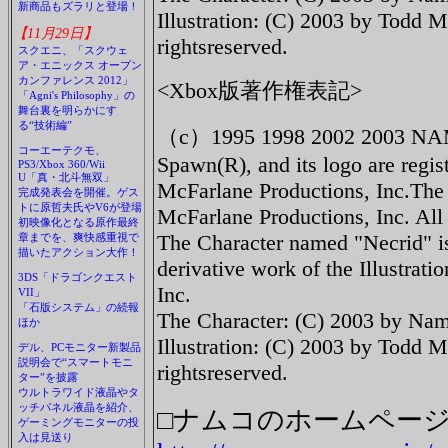
新商品もズラリと登場！
Illustration: (C) 2003 by Todd M
【11月29日】
rightsreserved.
スクエニ、「スクウェ
ア・エニックス オープン
カンファレンス 2012」
<Xbox版著作権表記>
「Agni's Philosophy」の
舞台裏を明らかにす
る“技術編”
（c）1995 1998 2002 2003 N
コーエーテクモ、
Spawn(R), and its logo are regis
PS3/Xbox 360/Wii
U「真・北斗無双」
McFarlane Productions, Inc.The
完成発表会を開催。ゲス
トに原哲夫氏やV6が登場
McFarlane Productions, Inc. All 
初映像化となる原作最終
The Character named "Necrid" 
章までを、爽快感重視で
描いたアクション大作！
derivative work of the Illustra
3DS「ドラゴンクエスト
Inc.
VII」
「石版システム」の続報
The Character: (C) 2003 by Namc
ほか
Illustration: (C) 2003 by Todd M
デル、PCモニター新製品
説明会で“スマートモニ
rightsreserved.
ター”を披露
ウルトラワイド液晶やタ
ッチパネル液晶を紹介、
□ナムコのホームペー
ゲーミングモニターの投
入は見送り