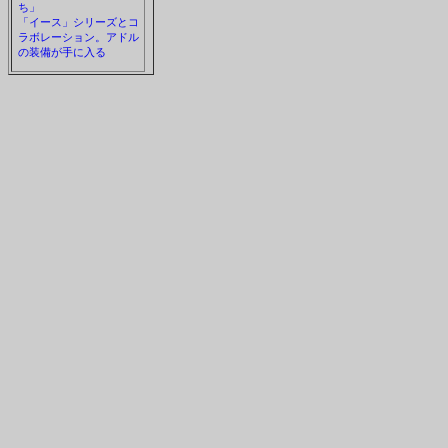
ち」
「イース」シリーズとコ
ラボレーション。アドル
の装備が手に入る