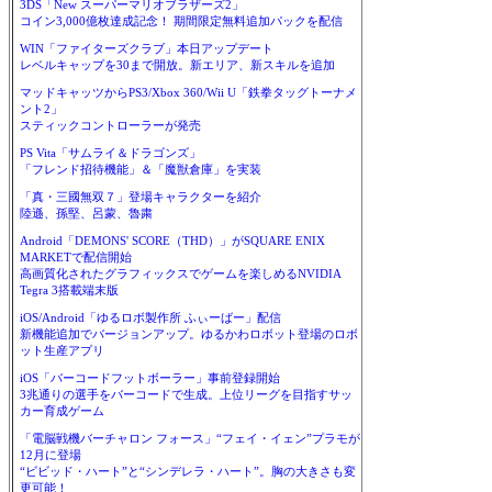
3DS「New スーパーマリオブラザーズ2」
コイン3,000億枚達成記念！ 期間限定無料追加パックを配信
WIN「ファイターズクラブ」本日アップデート
レベルキャップを30まで開放。新エリア、新スキルを追加
マッドキャッツからPS3/Xbox 360/Wii U「鉄拳タッグトーナメ
ント2」
スティックコントローラーが発売
PS Vita「サムライ＆ドラゴンズ」
「フレンド招待機能」＆「魔獣倉庫」を実装
「真・三國無双７」登場キャラクターを紹介
陸遜、孫堅、呂蒙、魯粛
Android「DEMONS' SCORE（THD）」がSQUARE ENIX
MARKETで配信開始
高画質化されたグラフィックスでゲームを楽しめるNVIDIA
Tegra 3搭載端末版
iOS/Android「ゆるロボ製作所 ふぃーばー」配信
新機能追加でバージョンアップ。ゆるかわロボット登場のロボ
ット生産アプリ
iOS「バーコードフットボーラー」事前登録開始
3兆通りの選手をバーコードで生成。上位リーグを目指すサッ
カー育成ゲーム
「電脳戦機バーチャロン フォース」“フェイ・イェン”プラモが
12月に登場
“ビビッド・ハート”と“シンデレラ・ハート”。胸の大きさも変
更可能！