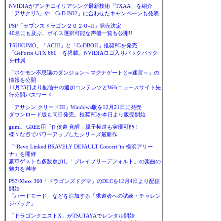
NVIDIAがアンチエイリアシング最新技術「TXAA」を紹介
「アサクリ3」や「CoD:BO2」に合わせたキャンペーンも発表
PSP「セブンスドラゴン２０２０-II」発売決定
40名にも及ぶ、ボイス選択可能な声優一覧も公開!!
TSUKUMO、「ACIII」と「CoDBOII」推奨PCを発売
「GeForce GTX 660」を搭載。NVIDIAロゴ入りバックパック
を付属
「ポケモン不思議のダンジョン～マグナゲートと∞迷宮～」の
情報を公開
11月23日より配信中の追加コンテンツとWebニュースサイト先
行公開パスワード
「アサシン クリードIII」Windows版を12月21日に発売
ダウンロード版も同日発売。推奨PCを本日より販売開始
gumi、GREE用「任侠道 覚醒」親子極道も実現可能！
様々な点でパワーアップしたシリーズ最新作
「“Revo Linked BRAVELY DEFAULT Concert”in 横浜アリー
ナ」を開催
豪華ゲストも多数参加し「ブレイブリーデフォルト」の楽曲の
魅力を満喫
PS3/Xbox 360「ドラゴンズドグマ」のDLCを12月4日より配信
開始
「ハードモード」などを追加する「求道者への試練・チャレン
ジパック」
「ドラゴンクエストX」がTSUTAYAでレンタル開始