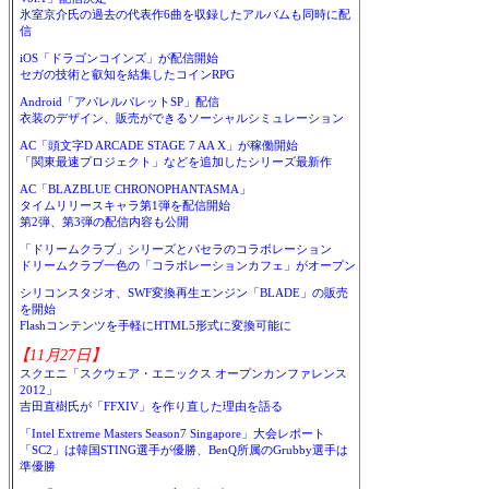
氷室京介氏の過去の代表作6曲を収録したアルバムも同時に配
信
iOS「ドラゴンコインズ」が配信開始
セガの技術と叡知を結集したコインRPG
Android「アパレルパレットSP」配信
衣装のデザイン、販売ができるソーシャルシミュレーション
AC「頭文字D ARCADE STAGE 7 AA X」が稼働開始
「関東最速プロジェクト」などを追加したシリーズ最新作
AC「BLAZBLUE CHRONOPHANTASMA」
タイムリリースキャラ第1弾を配信開始
第2弾、第3弾の配信内容も公開
「ドリームクラブ」シリーズとパセラのコラボレーション
ドリームクラブ一色の「コラボレーションカフェ」がオープン
シリコンスタジオ、SWF変換再生エンジン「BLADE」の販売
を開始
Flashコンテンツを手軽にHTML5形式に変換可能に
【11月27日】
スクエニ「スクウェア・エニックス オープンカンファレンス
2012」
吉田直樹氏が「FFXIV」を作り直した理由を語る
「Intel Extreme Masters Season7 Singapore」大会レポート
「SC2」は韓国STING選手が優勝、BenQ所属のGrubby選手は
準優勝