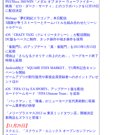
PS3/Xbox 360/WIN「メダル オブ オナー ウォーファイター」
映画「ゼロ・ダーク・サーティ」とのコラボパックを12月19日
に配信決定
Mobage「夢幻戦紀ドラゴノア」本日配信
3国家が争うストーリーとチームバトルを組み合わせたソーシ
ャルゲーム
iOS「CRAZY TAXI（クレイジータクシー）」が配信開始
DC版をベースに制作、タッチ操作や傾き操作を採用
「雀龍門3」のアップデート「真・雀龍門」を2013年1月15日
に延期
理由は「さらなるクオリティ向上のため」。リーグモード終了
時期も延期
Android向け「SQUARE ENIX MARKET」で1周年記念キャン
ペーンを開始
ゲームアプリの割引販売や新規会員登録者へのポイントプレゼ
ントほか
iOS「FIFA 13 by EA SPORTS」アップデート版を配信
カードゲームモード「FIFA Ultimate Team」を追加
「パックマン」と「塊魂」がニューヨーク近代美術館に収蔵
ゲーム業界初の快挙
「メリープラスマス2012 in 東京ミッドタウン店」開催決定
新商品もズラリと登場！
【11月29日】
スクエニ、「スクウェア・エニックス オープンカンファレン