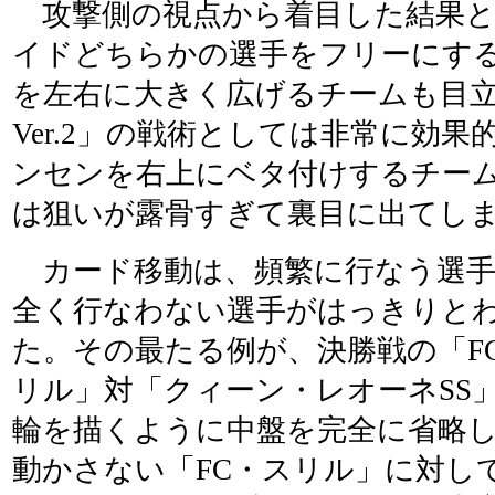
攻撃側の視点から着目した結果と
イドどちらかの選手をフリーにする
を左右に大きく広げるチームも目立
Ver.2」の戦術としては非常に効
ンセンを右上にベタ付けするチー
は狙いが露骨すぎて裏目に出てし
カード移動は、頻繁に行なう選手
全く行なわない選手がはっきりと
た。その最たる例が、決勝戦の「F
リル」対「クィーン・レオーネSS
輪を描くように中盤を完全に省略
動かさない「FC・スリル」に対し