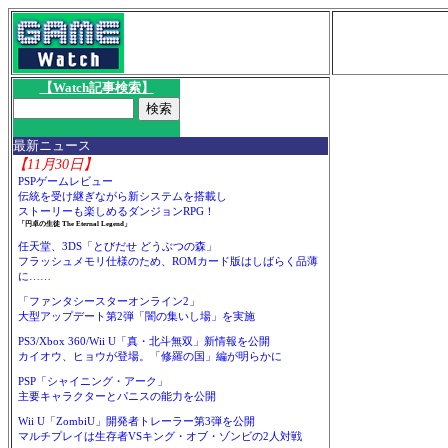
【Watch記事検索】
最新ニュース
【11月30日】
PSPゲームレビュー
伝統を受け継ぎながら新システムを搭載し
ストーリーも楽しめるダンジョンRPG！
「円卓の生徒 The Eternal Legend」
任天堂、3DS「とびだせ どうぶつの森」
フラッシュメモリ仕様のため、ROMカード版はしばらく品薄
に……
「ファンタシースターオンライン2」
大型アップデート第2弾「闇の集いし場」を実施
PS3/Xbox 360/Wii U「真・北斗無双」新情報を公開
カイオウ、ヒョウが登場。「修羅の国」編が明らかに
PSP「シャイニング・アーク」
主要キャラクターとパニスの能力を公開
Wii U「ZombiU」開発者トレーラー第3弾を公開
マルチプレイは生存者VSキング・オブ・ゾンビの2人対戦