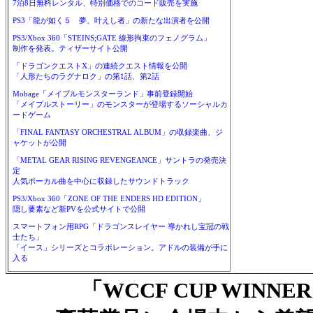
7泊8日無料レンタル、特別価格でのコード販売を実施
PS3「龍が如く５ 夢、叶えし者」の新たな出演者を公開
PS3/Xbox 360「STEINS;GATE 線形拘束のフェノグラム」
制作を発表。ティザーサイト公開
「ドラゴンクエストX」の連続クエスト情報を公開
「人形たちのラグナロク」の第1話、第2話
Mobage「メイプルモンスターランド」事前登録開始
「メイプルストーリー」のモンスターが登場するソーシャルカ
ードゲーム
「FINAL FANTASY ORCHESTRAL ALBUM」の収録楽曲、ジ
ャケットが公開
「METAL GEAR RISING REVENGEANCE」サントラの発売決
定
人気ボーカル曲を中心に収録したサウンドトラック
PS3/Xbox 360「ZONE OF THE ENDERS HD EDITION」
隠し要素など新PVを公式サイトで公開
スマートフォン用RPG「ドラゴンスレイヤー 導かれし宝冠の戦
士たち」
「イース」シリーズとコラボレーション。アドルの装備が手に
入る
「WCCF CUP WINNER