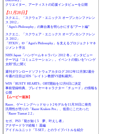
Discovery」
クリエイター、アーティストの応援インタビューを公開
【11月28日】
スクエニ、「スクウェア・エニックス オープンカンファレン
ス 2012」
「Agni's Philosophy」の舞台裏を明らかにする“アート編”
スクエニ、「スクウェア・エニックス オープンカンファレン
ス 2012」
「FFXIV」や「Agni's Philosophy」を支えるプロジェクトマネ
ジメント手法
NHN Japan「ハンゲームキャラバン 2012 冬」インタビュー
テーマは「コミュニケーション」。イベントの狙いを“ハンゲ
太郎”氏に聞く
週刊ダウンロードソフトウェアカタログ 2012年12月第2週分
今週の注目は3DS「レイトン教授VS逆転裁判」
WIN「RUSTY HEARTS」OBT開始を12月6日に決定
事前登録特典、プレイヤーキャラクター「チュード」の情報を
公開
【ムービー追加】
Razer、ゲーミングヘッドセット2モデルを11月30日に発売
汎用性が売りの「Razer Kraken Pro」、低音にこだわった
「Razer Tiamat 2.2」
セガ、PS3「龍が如く5 夢、叶えし者」
アナザードラマ続報！ 遥編
アイドルユニット「T-SET」とのライブバトルを紹介