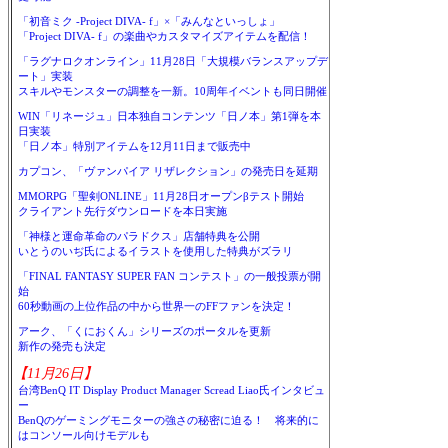
「初音ミク -Project DIVA- f」×「みんなといっしょ」
「Project DIVA- f」の楽曲やカスタマイズアイテムを配信！
「ラグナロクオンライン」11月28日「大規模バランスアップデ
ート」実装
スキルやモンスターの調整を一新。10周年イベントも同日開催
WIN「リネージュ」日本独自コンテンツ「日ノ本」第1弾を本
日実装
「日ノ本」特別アイテムを12月11日まで販売中
カプコン、「ヴァンパイア リザレクション」の発売日を延期
MMORPG「聖剣ONLINE」11月28日オープンβテスト開始
クライアント先行ダウンロードを本日実施
「神様と運命革命のパラドクス」店舗特典を公開
いとうのいぢ氏によるイラストを使用した特典がズラリ
「FINAL FANTASY SUPER FAN コンテスト」の一般投票が開
始
60秒動画の上位作品の中から世界一のFFファンを決定！
アーク、「くにおくん」シリーズのポータルを更新
新作の発売も決定
【11月26日】
台湾BenQ IT Display Product Manager Scread Liao氏インタビュ
ー
BenQのゲーミングモニターの強さの秘密に迫る！ 将来的に
はコンソール向けモデルも