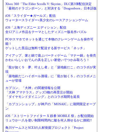
Xbox 360「The Elder Scrolls V: Skyrim」DLC第3弾配信決定
「最初のドラゴンボーン」と対決する「Dragonborn」日本語版
iOS「スライダー★ガールズ」配信
ウォータースライダー×美少女のレースアクションゲーム
iOS「上海ディズニー エディション」配信
全12アニメ作品をテーマとしたディズニー版名作パズル
PCやスマホでネットを通じて本物のクレーンゲームを操作可
能！
ゲットした景品は無料で配送する新サービス「ネッチ」
アイアップ、箸と鍋で遊ぶパーティゲーム「マナー鍋」を発売
かわいらしいおでんの具を正しい箸使いでつかみ取ろう！
「龍が如く５ 夢、叶えし者」と「築地銀だこ」のコラボが実
現
「築地銀だこハイボール酒場」に「龍が如く５」のコラボメニ
ューが登場
カプコン、「大神」の関連情報を公開
「大神 アマテラス」グッズ3種の再受注が開始
「ダイヤモンドダイニング」とのコラボ期間を延長
「カプコンショップ」が神戸の「MOSAIC」に期間限定オープ
ン
iOS「ストリートファイター X 鉄拳 MOBILE 祭」が配信開始
リュウか一八を使い制限時間内に敵を何人倒せるかに挑戦!!
角川ゲームスとSCEJの人材発掘プロジェクト「Project