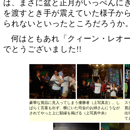
は、まさに盆と正月がいっぺんに
を渡すとき手が震えていた様子か
られないといったところだろうか
何はともあれ「クィーン・レオー
でとうございました!!
豪華な賞品に見入ってしまう優勝者（上写真左）。し
ス
ばらく言葉も出ず、横にいた司会のお姉さんにうなが
賞
されてやっと上に額縁を掲げる（上写真中央）
出
て