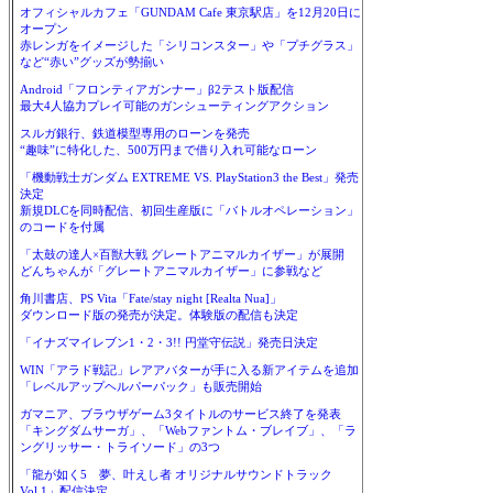
オフィシャルカフェ「GUNDAM Cafe 東京駅店」を12月20日に
オープン
赤レンガをイメージした「シリコンスター」や「プチグラス」
など“赤い”グッズが勢揃い
Android「フロンティアガンナー」β2テスト版配信
最大4人協力プレイ可能のガンシューティングアクション
スルガ銀行、鉄道模型専用のローンを発売
“趣味”に特化した、500万円まで借り入れ可能なローン
「機動戦士ガンダム EXTREME VS. PlayStation3 the Best」発売
決定
新規DLCを同時配信、初回生産版に「バトルオペレーション」
のコードを付属
「太鼓の達人×百獣大戦 グレートアニマルカイザー」が展開
どんちゃんが「グレートアニマルカイザー」に参戦など
角川書店、PS Vita「Fate/stay night [Realta Nua]」
ダウンロード版の発売が決定。体験版の配信も決定
「イナズマイレブン1・2・3!! 円堂守伝説」発売日決定
WIN「アラド戦記」レアアバターが手に入る新アイテムを追加
「レベルアップヘルパーパック」も販売開始
ガマニア、ブラウザゲーム3タイトルのサービス終了を発表
「キングダムサーガ」、「Webファントム・ブレイブ」、「ラ
ングリッサー・トライソード」の3つ
「龍が如く5 夢、叶えし者 オリジナルサウンドトラック
Vol.1」配信決定