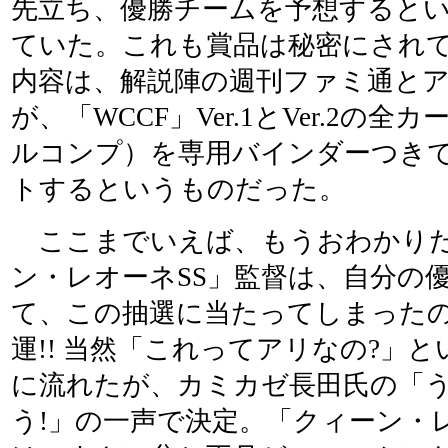
先立ち、優勝チームを予想すると
ていた。これも賞品は秘密にされ
内容は、解説陣の週刊ファミ通と
が、「WCCF」Ver.1とVer.2の
ルコンプ）を専用バインダーつき
トするというものだった。
ここまでいえば、もうおわかりだ
ン・レオーネSS」監督は、自分の
て、この抽選に当たってしまった
運!! 当然「これってアリなの?」
に流れたが、カミカゼ長田氏の「
う!」の一声で決定。「クィーン・レ