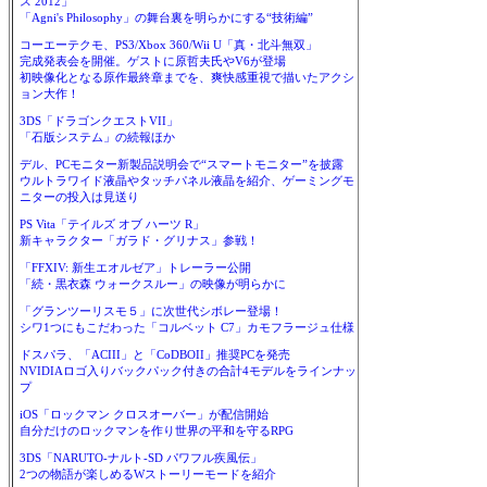
ス 2012」
「Agni's Philosophy」の舞台裏を明らかにする“技術編”
コーエーテクモ、PS3/Xbox 360/Wii U「真・北斗無双」
完成発表会を開催。ゲストに原哲夫氏やV6が登場
初映像化となる原作最終章までを、爽快感重視で描いたアクシ
ョン大作！
3DS「ドラゴンクエストVII」
「石版システム」の続報ほか
デル、PCモニター新製品説明会で“スマートモニター”を披露
ウルトラワイド液晶やタッチパネル液晶を紹介、ゲーミングモ
ニターの投入は見送り
PS Vita「テイルズ オブ ハーツ R」
新キャラクター「ガラド・グリナス」参戦！
「FFXIV: 新生エオルゼア」トレーラー公開
「続・黒衣森 ウォークスルー」の映像が明らかに
「グランツーリスモ５」に次世代シボレー登場！
シワ1つにもこだわった「コルベット C7」カモフラージュ仕様
ドスパラ、「ACIII」と「CoDBOII」推奨PCを発売
NVIDIAロゴ入りバックパック付きの合計4モデルをラインナッ
プ
iOS「ロックマン クロスオーバー」が配信開始
自分だけのロックマンを作り世界の平和を守るRPG
3DS「NARUTO-ナルト-SD パワフル疾風伝」
2つの物語が楽しめるWストーリーモードを紹介