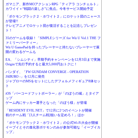
ガマニア、新作MOアクションRPG「ティアラ コンチェルト」
カワイイ＋“戦闘の楽しさ”に焦点。今冬サービス開始予定
「ポケモンブラック２・ホワイト２」にロケット団のニャース
が登場!!
テレビアニメでロケット団が復活することを記念しプレゼン
ト！
35のゲームを収録！「SIMPLEシリーズ for Wii U Vol.1 THE フ
ァミリーパーティー」
Wii U GamePadを持ったプレーヤーと持たないプレーヤーで展
開の変わるゲームも
EA、「シムシティ」早期予約キャンペーンを12月3日まで実施
Originで先行予約すると最大5,000円おトクに！
バンダイ、「FW GUNDAM CONVERGE - OPERATION
JABURO -」を12月に発売
ジャブローのMSをセットにしたデフォルメフィギュア8体セッ
ト
iOS「バーコードフットボーラー」が「のぼうの城」とタイア
ップ
ゲーム内にサッカー選手となった「のぼう様」が登場
「RESIDENT EVIL.NET」で12月に2つのイベントが開催
初のチーム戦「[3人チーム戦]狙いを定めろ！」ほか
「ポケモンブラック２・ホワイト２」の公式Wi-Fi大会が開催
イーブイとその進化形ポケモンのみが参加可能な「イーブイカ
ップ」