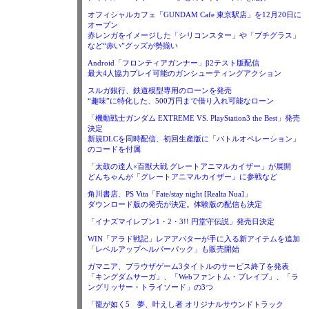
オフィシャルカフェ「GUNDAM Cafe 東京駅店」を12月20日に
オープン
赤レンガをイメージした「シリコンスター」や「プチグラス」
など“赤い”グッズが勢揃い
Android「フロンティアガンナー」β2テスト版配信
最大4人協力プレイ可能のガンシューティングアクション
スルガ銀行、鉄道模型専用のローンを発売
“趣味”に特化した、500万円まで借り入れ可能なローン
「機動戦士ガンダム EXTREME VS. PlayStation3 the Best」発売
決定
新規DLCを同時配信、初回生産版に「バトルオペレーション」
のコードを付属
「太鼓の達人×百獣大戦 グレートアニマルカイザー」が展開
どんちゃんが「グレートアニマルカイザー」に参戦など
角川書店、PS Vita「Fate/stay night [Realta Nua]」
ダウンロード版の発売が決定。体験版の配信も決定
「イナズマイレブン1・2・3!! 円堂守伝説」発売日決定
WIN「アラド戦記」レアアバターが手に入る新アイテムを追加
「レベルアップヘルパーパック」も販売開始
ガマニア、ブラウザゲーム3タイトルのサービス終了を発表
「キングダムサーガ」、「Webファントム・ブレイブ」、「ラ
ングリッサー・トライソード」の3つ
「龍が如く5 夢、叶えし者 オリジナルサウンドトラック