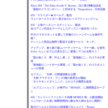
Xbox 360「The Elder Scrolls V: Skyrim」DLC第3弾配信決定
「最初のドラゴンボーン」と対決する「Dragonborn」日本語版
iOS「スライダー★ガールズ」配信
ウォータースライダー×美少女のレースアクションゲーム
iOS「上海ディズニー エディション」配信
全12アニメ作品をテーマとしたディズニー版名作パズル
PCやスマホでネットを通じて本物のクレーンゲームを操作可
能！
ゲットした景品は無料で配送する新サービス「ネッチ」
アイアップ、箸と鍋で遊ぶパーティゲーム「マナー鍋」を発売
かわいらしいおでんの具を正しい箸使いでつかみ取ろう！
「龍が如く５ 夢、叶えし者」と「築地銀だこ」のコラボが実
現
「築地銀だこハイボール酒場」に「龍が如く５」のコラボメニ
ューが登場
カプコン、「大神」の関連情報を公開
「大神 アマテラス」グッズ3種の再受注が開始
「ダイヤモンドダイニング」とのコラボ期間を延長
「カプコンショップ」が神戸の「MOSAIC」に期間限定オープ
ン
iOS「ストリートファイター X 鉄拳 MOBILE 祭」が配信開始
リュウか一八を使い制限時間内に敵を何人倒せるかに挑戦!!
角川ゲームスとSCEJの人材発掘プロジェクト「Project