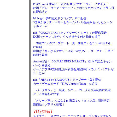
PS3/Xbox 360/WIN「メダル オブ オナー ウォーファイター」
映画「ゼロ・ダーク・サーティ」とのコラボパックを12月19日
に配信決定
Mobage「夢幻戦紀ドラゴノア」本日配信
3国家が争うストーリーとチームバトルを組み合わせたソーシ
ャルゲーム
iOS「CRAZY TAXI（クレイジータクシー）」が配信開始
DC版をベースに制作、タッチ操作や傾き操作を採用
「雀龍門3」のアップデート「真・雀龍門」を2013年1月15日
に延期
理由は「さらなるクオリティ向上のため」。リーグモード終了
時期も延期
Android向け「SQUARE ENIX MARKET」で1周年記念キャン
ペーンを開始
ゲームアプリの割引販売や新規会員登録者へのポイントプレゼ
ントほか
iOS「FIFA 13 by EA SPORTS」アップデート版を配信
カードゲームモード「FIFA Ultimate Team」を追加
「パックマン」と「塊魂」がニューヨーク近代美術館に収蔵
ゲーム業界初の快挙
「メリープラスマス2012 in 東京ミッドタウン店」開催決定
新商品もズラリと登場！
【11月29日】
スクエニ、「スクウェア・エニックス オープンカンファレン