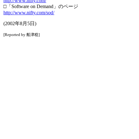
http://www.nifty.com/
□「Software on Demand」のページ
http://www.nifty.com/sod/
(2002年8月5日)
[Reported by 船津稔]