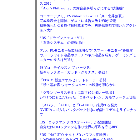
ス 2012」
「Agni's Philosophy」の舞台裏を明らかにする“技術編”
コーエーテクモ、PS3/Xbox 360/Wii U「真・北斗無双」
完成発表会を開催。ゲストに原哲夫氏やV6が登場
初映像化となる原作最終章までを、爽快感重視で描いたアクシ
ョン大作！
3DS「ドラゴンクエストVII」
「石版システム」の続報ほか
デル、PCモニター新製品説明会で“スマートモニター”を披露
ウルトラワイド液晶やタッチパネル液晶を紹介、ゲーミングモ
ニターの投入は見送り
PS Vita「テイルズ オブ ハーツ R」
新キャラクター「ガラド・グリナス」参戦！
「FFXIV: 新生エオルゼア」トレーラー公開
「続・黒衣森 ウォークスルー」の映像が明らかに
「グランツーリスモ５」に次世代シボレー登場！
シワ1つにもこだわった「コルベット C7」カモフラージュ仕様
ドスパラ、「ACIII」と「CoDBOII」推奨PCを発売
NVIDIAロゴ入りバックパック付きの合計4モデルをラインナッ
プ
iOS「ロックマン クロスオーバー」が配信開始
自分だけのロックマンを作り世界の平和を守るRPG
3DS「NARUTO-ナルト-SD パワフル疾風伝」
2つの物語が楽しめるWストーリーモードを紹介