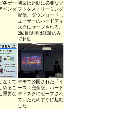
だ各ゲー
初回は起動に必要なソ
アベンダ
フトをストリーミング
配信、ダウンロードし
ユーザーのハードディ
スクにセーブされる。
2回目以降は認証のみ
で起動
しなくて
デモで公開された「イ
しめるこ
ースＩ完全版」ハード
も重要な
ディスクにセーブされ
ていたためすぐに起動
した