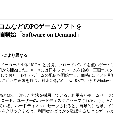
コムなどのPCゲームソフトを
Software on Demand」
ソフトにより異なる
ーカーの団体“JCGA”と提携。ブロードバンドを使いゲーム
nd」を8月5日から開始した。JCGAには日本ファルコムを始め、工画堂
しており、各社がゲームの配信を開始する。価格は1ソフト月額
近い雰囲気を持つ。対応OSはWindows 9Xで、今後Windows
とは少し違った方法を採用している。利用者がホームページのP
ンロード。ユーザーのハードディスクにセーブされる。もちろ
ている。ハードディスクにセーブされると、自動的に起動。イ
らPlayボタンをクリックすると、利用者かどうかを確認するだけでゲー