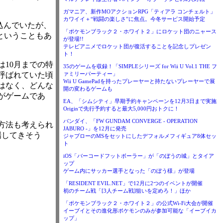
ガマニア、新作MOアクションRPG「ティアラ コンチェルト」
カワイイ＋“戦闘の楽しさ”に焦点。今冬サービス開始予定
込んでいたが、
「ポケモンブラック２・ホワイト２」にロケット団のニャース
ということもあ
が登場!!
テレビアニメでロケット団が復活することを記念しプレゼン
ト！
10月までの特
35のゲームを収録！「SIMPLEシリーズ for Wii U Vol.1 THE フ
呼ばれていた頃
ァミリーパーティー」
Wii U GamePadを持ったプレーヤーと持たないプレーヤーで展
はなく、どんな
開の変わるゲームも
がゲームであ
EA、「シムシティ」早期予約キャンペーンを12月3日まで実施
Originで先行予約すると最大5,000円おトクに！
バンダイ、「FW GUNDAM CONVERGE - OPERATION
方法も考えられ
JABURO -」を12月に発売
場してきそう
ジャブローのMSをセットにしたデフォルメフィギュア8体セッ
ト
iOS「バーコードフットボーラー」が「のぼうの城」とタイア
ップ
ゲーム内にサッカー選手となった「のぼう様」が登場
「RESIDENT EVIL.NET」で12月に2つのイベントが開催
初のチーム戦「[3人チーム戦]狙いを定めろ！」ほか
「ポケモンブラック２・ホワイト２」の公式Wi-Fi大会が開催
イーブイとその進化形ポケモンのみが参加可能な「イーブイカ
ップ」