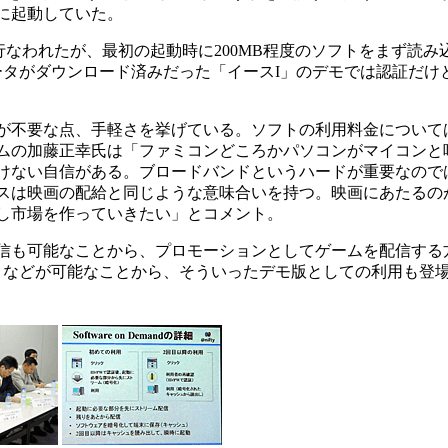
に起動していた。
なわれたが、最初の起動時に200MB程度のソフトをまず読み
ータがダウンロード済みだった「イースI」のデモでは認証だけ
不要な点、手軽さを挙げている。ソフトの利用料金については
ムの加藤正幸氏は「ファミコンどころかパソコンがマイコンと
けない自信がある。ブロードバンドというハードが重要なので
スは映画の配給と同じような意味合いを持つ。映画にあたるの
し市場を作っていきたい」とコメント。
信も可能なことから、プロモーションとしてゲームを配信する
となどが可能なことから、そういったデモ版としての利用も登