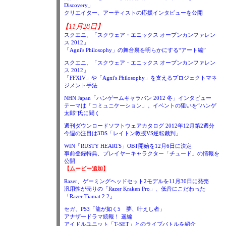
Discovery」
クリエイター、アーティストの応援インタビューを公開
【11月28日】
スクエニ、「スクウェア・エニックス オープンカンファレン
ス 2012」
「Agni's Philosophy」の舞台裏を明らかにする“アート編”
スクエニ、「スクウェア・エニックス オープンカンファレン
ス 2012」
「FFXIV」や「Agni's Philosophy」を支えるプロジェクトマネ
ジメント手法
NHN Japan「ハンゲームキャラバン 2012 冬」インタビュー
テーマは「コミュニケーション」。イベントの狙いを“ハンゲ
太郎”氏に聞く
週刊ダウンロードソフトウェアカタログ 2012年12月第2週分
今週の注目は3DS「レイトン教授VS逆転裁判」
WIN「RUSTY HEARTS」OBT開始を12月6日に決定
事前登録特典、プレイヤーキャラクター「チュード」の情報を
公開
【ムービー追加】
Razer、ゲーミングヘッドセット2モデルを11月30日に発売
汎用性が売りの「Razer Kraken Pro」、低音にこだわった
「Razer Tiamat 2.2」
セガ、PS3「龍が如く5 夢、叶えし者」
アナザードラマ続報！ 遥編
アイドルユニット「T-SET」とのライブバトルを紹介