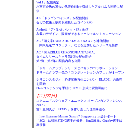
Vol.1」配信決定
氷室京介氏の過去の代表作6曲を収録したアルバムも同時に配
信
iOS「ドラゴンコインズ」が配信開始
セガの技術と叡知を結集したコインRPG
Android「アパレルパレットSP」配信
衣装のデザイン、販売ができるソーシャルシミュレーション
AC「頭文字D ARCADE STAGE 7 AA X」が稼働開始
「関東最速プロジェクト」などを追加したシリーズ最新作
AC「BLAZBLUE CHRONOPHANTASMA」
タイムリリースキャラ第1弾を配信開始
第2弾、第3弾の配信内容も公開
「ドリームクラブ」シリーズとパセラのコラボレーション
ドリームクラブ一色の「コラボレーションカフェ」がオープン
シリコンスタジオ、SWF変換再生エンジン「BLADE」の販売
を開始
Flashコンテンツを手軽にHTML5形式に変換可能に
【11月27日】
スクエニ「スクウェア・エニックス オープンカンファレンス
2012」
吉田直樹氏が「FFXIV」を作り直した理由を語る
「Intel Extreme Masters Season7 Singapore」大会レポート
「SC2」は韓国STING選手が優勝、BenQ所属のGrubby選手は
準優勝