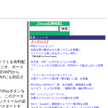
I
【Watch記事検索】
最新ニュース
【11月30日】
PSPゲームレビュー
伝統を受け継ぎながら新システムを搭載し
ストーリーも楽しめるダンジョンRPG！
「円卓の生徒 The Eternal Legend」
ソフトを有料配
任天堂、3DS「とびだせ どうぶつの森」
フラッシュメモリ仕様のため、ROMカード版はしばらく品薄
スタジオ、ボース
に……
500円から
「ファンタシースターオンライン2」
 XPにも対応さ
大型アップデート第2弾「闇の集いし場」を実施
PS3/Xbox 360/Wii U「真・北斗無双」新情報を公開
カイオウ、ヒョウが登場。「修羅の国」編が明らかに
layボタンを
PSP「シャイニング・アーク」
ん、このデータ
主要キャラクターとパニスの能力を公開
ンストールの必
Wii U「ZombiU」開発者トレーラー第3弾を公開
ムがスタートす
マルチプレイは生存者VSキング・オブ・ゾンビの2人対戦