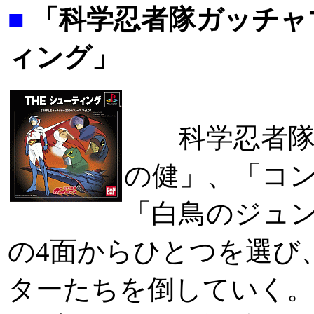
■
「科学忍者隊ガッチャマ
ィング」
科学忍者隊
の健」、「コ
「白鳥のジュ
の4面からひとつを選び
ターたちを倒していく。