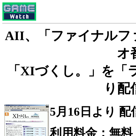
AII、「ファイナルフ
オ
「XIづくし。」を「
り配
5月16日より 
利用料金：無料