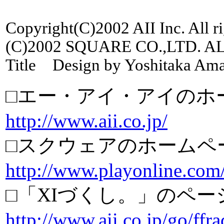
Copyright(C)2002 AII Inc. All ri
(C)2002 SQUARE CO.,LTD. ALL
Title Design by Yoshitaka Am
□エー・アイ・アイのホ
http://www.aii.co.jp/
□スクウェアのホームペ
http://www.playonline.com
□「XIづくし。」のペー
http://www.aii.co.jp/go/ffr