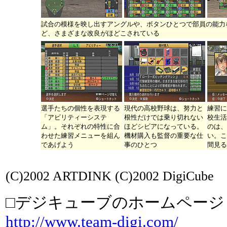
試合の模様を映し出すアングルや、ボタンひとつで部員の能力
ど、さまざまな改良がほどこされている
選手たちの個性を表現する
現代の高校野球は、努力と
練習に
「アビリティーシステ
根性だけでは乗り切れない
校生活
ム」。それぞれの特性に合
ほどシビアになっている。
のは、
わせた練習メニューを組ん
機材購入も監督の重要な仕
い。こ
であげよう
事のひとつ
間見る
(C)2002 ARTDINK (C)2002 DigiCube
□デジキューブのホームページ
http://www.team-digi.com/