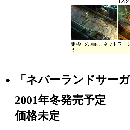
【スク
開発中の画面。ネットワー
う
「ネバーランドサーガ
2001年冬発売予定
価格未定