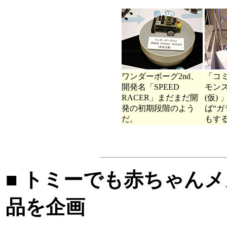
ワンダーボーグ2nd、
「コ
開発名「SPEED
モン
RACER」まだまだ開
(仮)
発の初期段階のよう
ば“ガ
だ。
もす
■ トミーでも赤ちゃんメ
品を企画