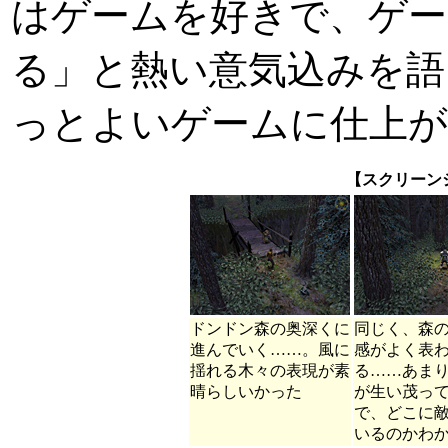
はゲームを好きで、ゲー
る」と熱い意気込みを語
っとよいゲームに仕上が
【スクリーン
ドンドン森の奥深くに
同じく、森
進んでいく……。風に
感がよく表
揺れる木々の表現が素
る……あま
晴らしいかった
が生い茂っ
で、どこに
いるのかわ