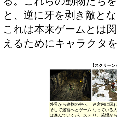
る。これらの動物たち
と、逆に牙を剥き敵とな
これは本来ゲームとは関
えるためにキャラクタ
【スクリーン
外界から建物の中へ、
迷宮内に囚
そして迷宮へとゲーム
なっている
は進んでいくが、ステ
り、墓場か