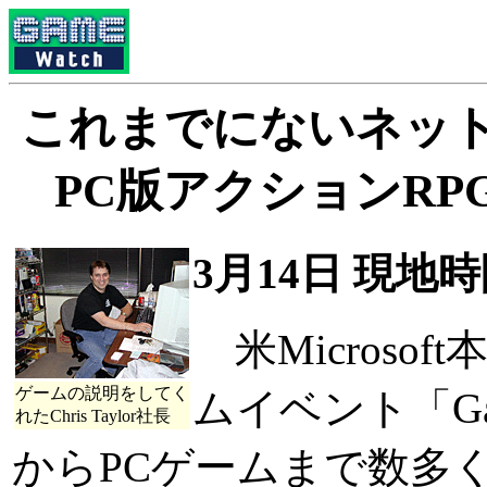
これまでにないネッ
PC版アクションRPG「D
3月14日 現地
米Microso
ゲームの説明をしてく
ムイベント「Game
れたChris Taylor社長
からPCゲームまで数多