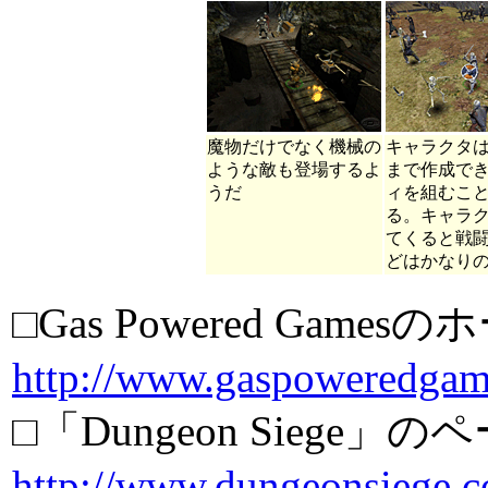
魔物だけでなく機械の
キャラクタは
ような敵も登場するよ
まで作成で
うだ
ィを組むこ
る。キャラ
てくると戦
どはかなり
□Gas Powered Game
http://www.gaspoweredgam
□「Dungeon Siege」の
http://www.dungeonsiege.