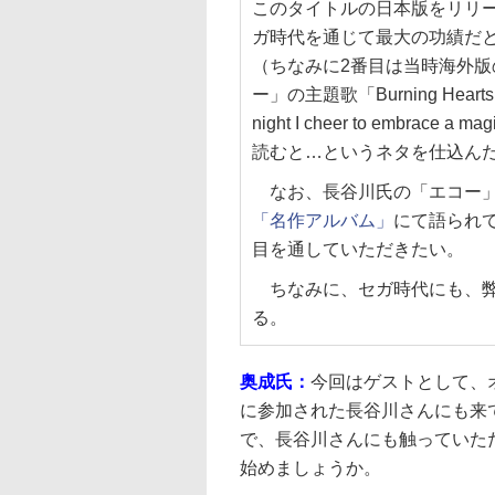
このタイトルの日本版をリリ
ガ時代を通じて最大の功績だ
（ちなみに2番目は当時海外
ー」の主題歌「Burning Hear
night I cheer to emb
読むと…というネタを仕込ん
なお、長谷川氏の「エコー」
「名作アルバム」
にて語られ
目を通していただきたい。
ちなみに、セガ時代にも、
る。
奥成氏：
今回はゲストとして、
に参加された長谷川さんにも来
で、長谷川さんにも触っていた
始めましょうか。