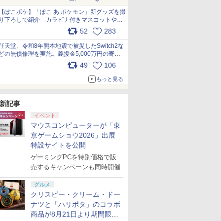
【ぽこポケ】「ぽこ あ ポケモン」新グッズを撮
り下ろしで紹介 カラビナ付きマスコットやス
クエアポーチが仲間入り
52
283
pic.x.com/XmVAgBxaW5
任天堂、令和8年熊本地震で被災したSwitch2な
どの無償修理を実施。義援金5,000万円の寄付
も発表 pic.x.com/BAYsMfUfUC
49
106
もっと見る
新記事
イベント
マウスコンピューターが「東
京ゲームショウ2026」出展
特設サイトを公開
ゲーミングPCを特別価格で販
売するキャンペーンも同時開催
グルメ
クリスピー・クリーム・ドー
ナツと「ハリポタ」のコラボ
商品が8月21日より期間限定