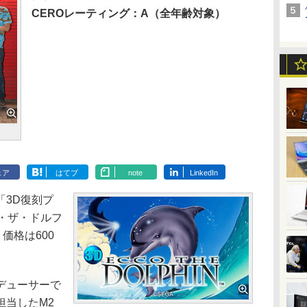
CEROレーティング：A（全年齢対象）
ェア
はてブ
note
LinkedIn
「3D復刻プ
ー・ザ・ドルフ
価格は600
デューサーで
担当したM2