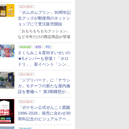
エンタメ
「ポムポムプリン」30周年記
念グッズが郵便局のネットシ
ョップにて受注販売開始
「おもちもちもちクッション」
など今年だけの限定商品が登場
Android
iOS
PC
さくらみこ＆星街すいせいの
★5メンバーも登場！「ホロ
ドリ」、新イベント「シンク
ロする夏のスパークル」がス
エンタメ
タート
「ジブリパーク」に「ナウシ
カ」モチーフの新たな屋内施
設を整備へ！ 第3期構想が公
開
エンタメ
「ポケモン公式ぜんこく図鑑
1996-2026」発売に合わせ30
周年記念のビジュアルアート
ブック3冊同時発売が決定