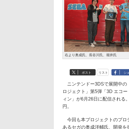
右より奥成氏、長谷川氏、堀井氏
ポスト
リスト
シ
ニンテンドー3DSで展開中の
ロジェクト」第5弾「3D エコ
ィン」が6月26日に配信される。
円。
今回も本プロジェクトのプロ
あるセガの奥成洋輔氏、開発を