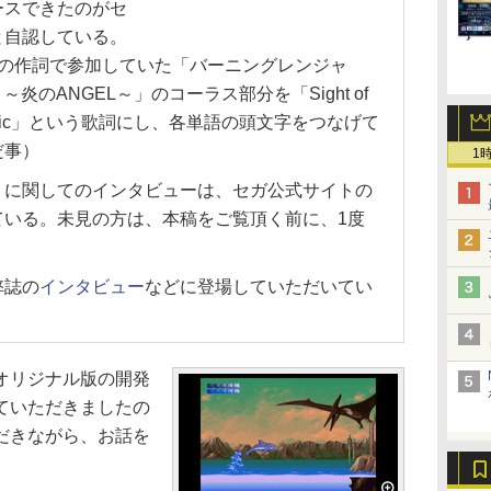
ースできたのがセ
と自認している。
版の作詞で参加していた「バーニングレンジャ
ts ～炎のANGEL～」のコーラス部分を「Sight of
race a magic」という歌詞にし、各単語の頭文字をつなげて
だ事）
1
に関してのインタビューは、セガ公式サイトの
ている。未見の方は、本稿をご覧頂く前に、1度
弊誌の
インタビュー
などに登場していただいてい
オリジナル版の開発
ていただきましたの
だきながら、お話を