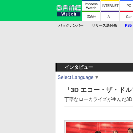
バックナンバー
リリース送付先
PS5
モバイル
eスポーツ
クラウド
PS
インタビュー
Select Language
▼
「3D エコー・ザ・ド
丁寧なローカライズが生んだ3D