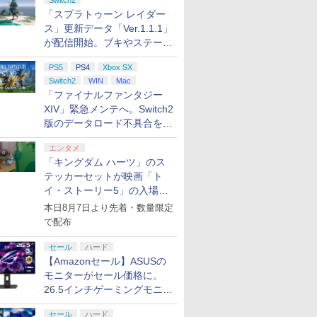
Switch2
「スプラトゥーン レイダー
ス」更新データ「Ver.1.1.1」
が配信開始。ブキやステージ
に関する不具合を修正
PS5
PS4
Xbox SX
Switch2
WIN
Mac
「ファイナルファンタジー
XIV」緊急メンテへ。Switch2
版のデータロード不具合を最
適化
エンタメ
「キングダム ハーツ」のス
テッカーセットが映画「ト
イ・ストーリー5」の入場特
典として配布決定！
本日8月7日より先着・数量限定
で配布
セール
ハード
【Amazonセール】ASUSの
モニターがセール価格に。
26.5インチゲーミングモニタ
ー「ROG Strix OLED
セール
ハード