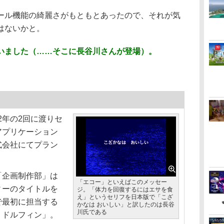
ール機能の綺麗さがもともとあったので、それが気
はないかと。
いました（……そこに長谷川さんが登場）。
012年の2回に渡りセ
アプリケーション
式会社にてプラン
。
企画制作部」は
「エコー」といえばこのメッセー
ィーのタイトルを
ジ。「体力を回復するにはエサを食
え」というセリフを日本版で「こざ
で最初に担当する
かなは おいしい」と訳したのは長谷
川氏である
・ドルフィン」。