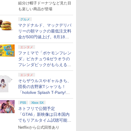
で発売
組分け帽子ドーナツなど見た目
も楽しい商品が登場
グルメ
マクドナルド、マックデリバ
リーの朝マックの最低注文料
金が500円値上げ。8月18日
より1,500円から受付
エンタメ
ファミマで「ポケモンフレン
ダ」ピカチュウ&ゼラオラの
フレンダピックがもらえるキ
ャンペーン開催！
エンタメ
そらザウルスやギャルきち、
団長の吉野家Tシャツも！
「hololive Splash T-Party!」
全Tシャツラインナップ公開
PS5
Xbox SX
＆オンライン販売開始
ネトフリで公開予定
「GTA6」新映像は日本国内
でもリアルタイム試聴可能。
しかも日本語字幕付き
Netflixから公式回答あり