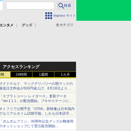
Impress サイト
全カテゴリ
エンタメ
グッズ
アクセスランキング
時間
24時間
1週間
1カ月
マクドナルド、マックデリバリーの朝マックの
最低注文料金が500円値上げ。8月18日より
1,500円から受付
「スプラトゥーン レイダース」更新データ
「Ver.1.1.1」が配信開始。ブキやステージに関
する不具合を修正
ネトフリで公開予定「GTA6」新映像は日本国内
でもリアルタイム試聴可能。しかも日本語字幕
付き
「ポムポムプリン」30周年記念グッズが郵便局
Netflixから公式回答あり
のネットショップにて受注販売開始
「おもちもちもちクッション」など今年だけの