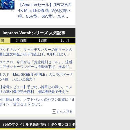
XG27ACDMS」限定モデルも
【Amazonセール】REGZAの
お買い得
4K Mini LED液晶TVがお買い
得。55V型、65V型、75V型
の2026年モデルがラインナ
ップ
Impress Watchシリーズ 人気記事
時間
24時間
1週間
1カ月
マクドナルド、マックデリバリーの朝マックの
最低注文料金が500円値上げ。8月18日より
1,500円から受付
ユニクロ、今日から「お盆特別セール」。涼感
シアサッカーワンピース待望値下げ、撥水ギア
ショーツは1990円に
ミスド「Mrs. GREEN APPLE」のコラボドーナ
ツ4種、いよいよ発売！
【家電レビュー】手ごわい雑草との戦い、コメ
リの草刈機で完全勝利 掃除機感覚で使えた
NTT島田社長、ソフトバンクのセブン出資に「d
ポイント使えるようにして」
もっと見る
7月のマクドナルド最新情報！ ポケモンコラボ