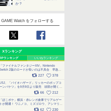
か？
GAME Watch をフォローする
Xランキング
RPランキング
いいねランキング
「ファイナルファンタジーXIV」Nintendo
Switch 2版のロードが長いのは不具合 早急に
アップデートできるよう対応中
227
378
pic.x.com/s9S3nRCAGa
USJ、「バイオハザード」リッカーのポップコ
ーンバケツ」を9月9日より販売 頭部が開く仕
組み。味は恐怖を堪のう「味噌フレーバー」
66
212
pic.x.com/81MuXGahVM
「ぽこポケ」横浜・赤レンガ倉庫でリアルゲー
トが開通！ ワニノコ、ミズゴロウ、アシマリ登
場シーンをレポート pic.x.com/LDgEByVl6D
62
230