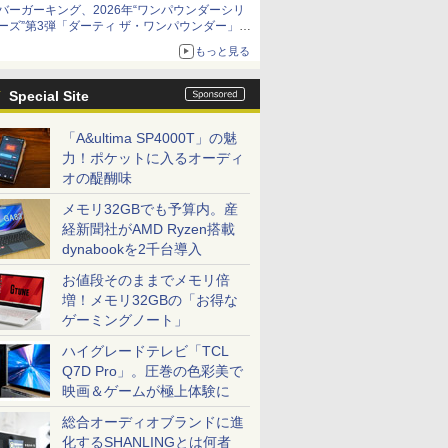
バーガーキング、2026年“ワンパウンダーシリ
限定商品が登場
ーズ”第3弾「ダーティ ザ・ワンパウンダー」を
8月7日発売
もっと見る
「特製ガーリックマヨソース」を使用した超大
型チーズバーガー
Special Site
「A&ultima SP4000T」の魅
力！ポケットに入るオーディ
オの醍醐味
メモリ32GBでも予算内。産
経新聞社がAMD Ryzen搭載
dynabookを2千台導入
お値段そのままでメモリ倍
増！メモリ32GBの「お得な
ゲーミングノート」
ハイグレードテレビ「TCL
Q7D Pro」。圧巻の色彩美で
映画＆ゲームが極上体験に
総合オーディオブランドに進
化するSHANLINGとは何者