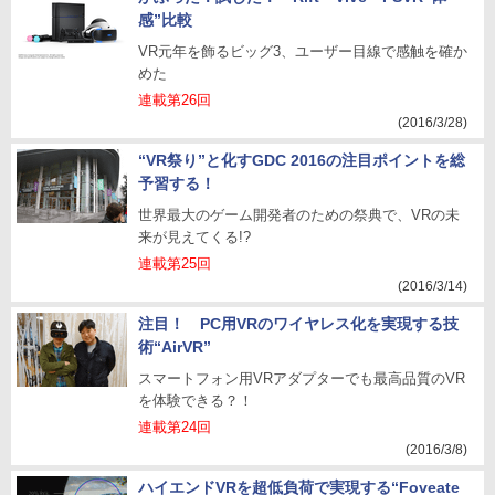
感”比較
VR元年を飾るビッグ3、ユーザー目線で感触を確か
めた
連載第26回
(2016/3/28)
“VR祭り”と化すGDC 2016の注目ポイントを総
予習する！
世界最大のゲーム開発者のための祭典で、VRの未
来が見えてくる!?
連載第25回
(2016/3/14)
注目！ PC用VRのワイヤレス化を実現する技
術“AirVR”
スマートフォン用VRアダプターでも最高品質のVR
を体験できる？！
連載第24回
(2016/3/8)
ハイエンドVRを超低負荷で実現する“Foveate