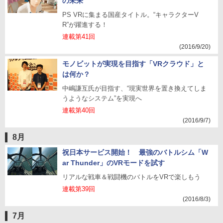
の未来
PS VRに集まる国産タイトル。“キャラクターV
R”が躍進する！
連載第41回
(2016/9/20)
モノビットが実現を目指す「VRクラウド」と
は何か？
中嶋謙互氏が目指す、“現実世界を置き換えてしま
うようなシステム”を実現へ
連載第40回
(2016/9/7)
8月
祝日本サービス開始！ 最強のバトルシム「W
ar Thunder」のVRモードを試す
リアルな戦車＆戦闘機のバトルをVRで楽しもう
連載第39回
(2016/8/3)
7月