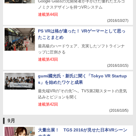
Google Glassの元開発者が手がけた優れたエルゴ
ノミクスデザインを持つVRシステム
連載第44回
(2016/10/27)
PS VRは格が違った！ VRゲーマーとして思っ
たことまとめ
最高級のハードウェア、充実したソフトラインナ
ップに圧倒さる
連載第43回
(2016/10/15)
gumi國光氏・新氏に聞く「Tokyo VR Startup
s」を始めたワケと成果
最先端VRの“その先”へ。TVS第2期スタートの意気
込みとビジョンを聞く
連載第42回
(2016/10/5)
9月
大量出展！ TGS 2016が見せた日本VRシーン