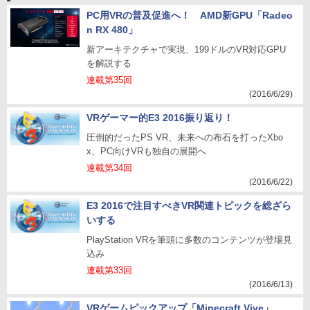
PC用VRの普及促進へ！ AMD新GPU「Radeo
n RX 480」
新アーキテクチャで実現、199ドルのVR対応GPU
を解説する
連載第35回
(2016/6/29)
VRゲーマー的E3 2016振り返り！
圧倒的だったPS VR、未来への布石を打ったXbo
x、PC向けVRも独自の展開へ
連載第34回
(2016/6/22)
E3 2016で注目すべきVR関連トピックを総ざら
いする
PlayStation VRを筆頭に多数のコンテンツが登場見
込み
連載第33回
(2016/6/13)
VRゲームピックアップ「Minecraft Vive」