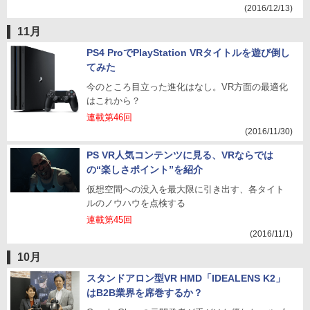
(2016/12/13)
11月
PS4 ProでPlayStation VRタイトルを遊び倒し
てみた
今のところ目立った進化はなし。VR方面の最適化
はこれから？
連載第46回
(2016/11/30)
PS VR人気コンテンツに見る、VRならでは
の“楽しさポイント”を紹介
仮想空間への没入を最大限に引き出す、各タイト
ルのノウハウを点検する
連載第45回
(2016/11/1)
10月
スタンドアロン型VR HMD「IDEALENS K2」
はB2B業界を席巻するか？