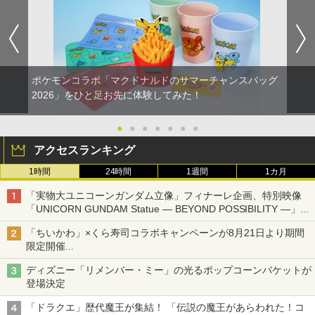
ポケモンコラボ「マクドナルドのサマーチャンスバッグ
2026」をひと足お先に体験してみた！
●
●
●
●
●
●
●
アクセスランキング
1時間
24時間
1週間
1カ月
「実物大ユニコーンガンダム立像」フィナーレ企画、特別映像
「UNICORN GUNDAM Statue ― BEYOND POSSIBILITY ―」が
8月22日から10日間限定で上映
「ちいかわ」×くら寿司コラボキャンペーンが8月21日より期間
限定開催
オリジナルの湯呑みや寿司皿が景品に登場！
ディズニー「リメンバー・ミー」の光るポップコーンバケットが
登場決定
「ドラクエ」歴代魔王が集結！ 「伝説の魔王があらわれた！コ