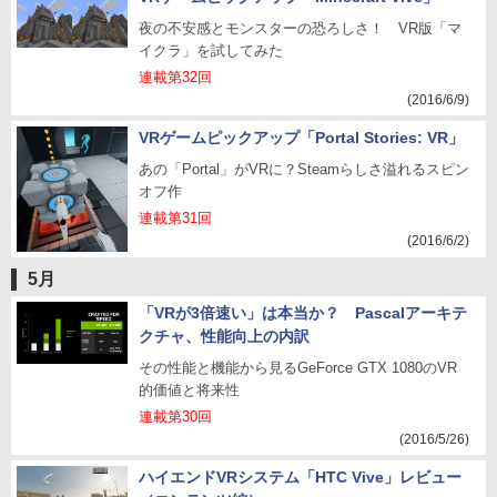
夜の不安感とモンスターの恐ろしさ！ VR版「マ
イクラ」を試してみた
連載第32回
(2016/6/9)
VRゲームピックアップ「Portal Stories: VR」
あの「Portal」がVRに？Steamらしさ溢れるスピン
オフ作
連載第31回
(2016/6/2)
5月
「VRが3倍速い」は本当か？ Pascalアーキテ
クチャ、性能向上の内訳
その性能と機能から見るGeForce GTX 1080のVR
的価値と将来性
連載第30回
(2016/5/26)
ハイエンドVRシステム「HTC Vive」レビュー