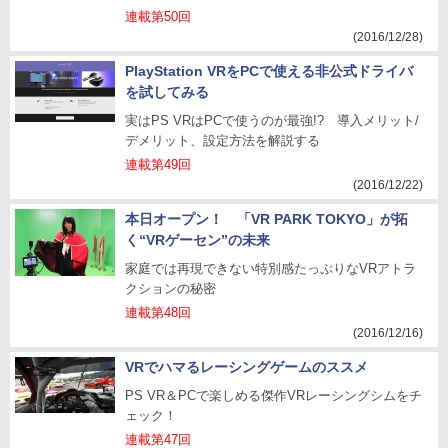
連載第50回
(2016/12/28)
PlayStation VRをPCで使える非公式ドライバ
を試してみる
実はPS VRはPCで使うのが最強!? 導入メリット/
デメリット、設定方法を解説する
連載第49回
(2016/12/22)
本日オープン！ 「VR PARK TOKYO」が拓
く“VRゲーセン”の未来
家庭では再現できない特別感たっぷりなVRアトラ
クションの秘密
連載第48回
(2016/12/16)
VRでハマるレーシングゲームのススメ
PS VR＆PCで楽しめる傑作VRレーシングシムをチ
ェック！
連載第47回