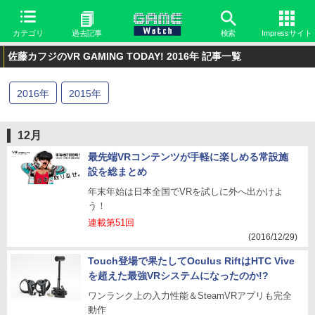
カテゴリ
過去記事
検索
Impressサイト
佐藤カフジのVR GAMING TODAY! 2016年 記事一覧
2016
年
2015
年
12月
最先端VRコンテンツが手軽に楽しめる常設施
設を総まとめ
年末年始は日本全国でVRを試しに外へ出かけよ
う！
連載第51回
(2016/12/29)
Touch登場で果たしてOculus RiftはHTC Vive
を超えた最強VRシステムになったのか!?
ワンランク上の入力性能＆SteamVRアプリも完全
動作