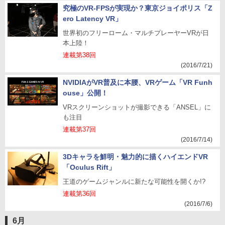
究極のVR-FPSが実現か？東京ジョイポリス「Z
ero Latency VR」
世界初のフリーローム・マルチプレーヤーVRが日
本上陸！
連載第38回
(2016/7/21)
NVIDIAがVR普及に本腰、VRゲーム「VR Funh
ouse」公開！
VRスクリーンショットが撮影できる「ANSEL」に
も注目
連載第37回
(2016/7/14)
3Dキャラを鮮明・魅力的に描くハイエンドVR
「Oculus Rift」
王道のゲームジャンルに新たな可能性を開くか!?
連載第36回
(2016/7/6)
6月