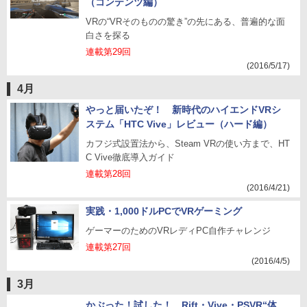
（コンテンツ編）
VRの“VRそのものの驚き”の先にある、普遍的な面
白さを探る
連載第29回
(2016/5/17)
4月
やっと届いたぞ！ 新時代のハイエンドVRシ
ステム「HTC Vive」レビュー（ハード編）
カフジ式設置法から、Steam VRの使い方まで、HT
C Vive徹底導入ガイド
連載第28回
(2016/4/21)
実践・1,000ドルPCでVRゲーミング
ゲーマーのためのVRレディPC自作チャレンジ
連載第27回
(2016/4/5)
3月
かぶった！試した！ Rift・Vive・PSVR“体