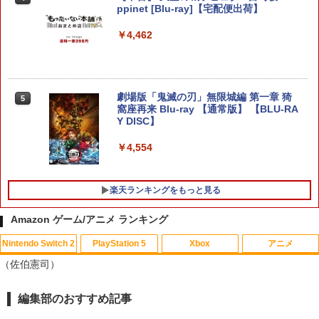
ブ・エディション Nintendo Switch 2 E
ppinet [Blu-ray]【宅配便出荷】
版(【早期購入同梱特典】「STEINS;GAT
dition アップグレードパス（ダウンロー
E 変移空間のオクテット」DLC)
ド版）※800ポイントまでご利用可
￥4,462
Switch2 保護フィルム スイッチ2 保護フ
4
￥6,358
ィルム switch2 フィルム Switch2 ガラ
￥999
スフィルム スイッチ2 フィルム ガイド
貼り付け キット カバー Switch 2 本体
アクセサリー Nintendo Switch2 ケース
劇場版「鬼滅の刃」無限城編 第一章 猗
5
【中古】EA SPORTS FC 26ソフト:プレ
5
可 透明 ブルーライト カット 99％ FIRM
NewスーパーマリオブラザーズWii ノコ
5
窩座再来 Blu-ray 【通常版】 【BLU-RA
イステーション5ソフト／スポーツ・ゲ
E
ノコエアホッケー
Y DISC】
ーム
￥1,000
￥1,239
￥4,554
￥6,570
楽天ランキングをもっと見る
日本マイクロソフト 【Switch2】Minecr
5
aft [POT-P-ABZVA NSW2 マインクラフ
ト]
Amazon ゲーム/アニメ ランキング
￥4,250
Nintendo Switch 2
PlayStation 5
Xbox
アニメ
（佐伯憲司）
編集部のおすすめ記事
スプラトゥーン レイダース|オンライン
PlayStation 5 デジタル・エディション
【純正品】Xbox ワイヤレス コントロー
劇場版「鬼滅の刃」無限城編 第一章 猗
1
1
1
1
コード版
日本語専用 Console Language: Japan
ラー + USB-C® ケーブル
窩座再来 通常版 [Blu-ray]