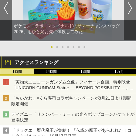
ポケモンコラボ「マクドナルドのサマーチャンスバッグ
2026」をひと足お先に体験してみた！
●
●
●
●
●
●
●
アクセスランキング
1時間
24時間
1週間
1カ月
「実物大ユニコーンガンダム立像」フィナーレ企画、特別映像
「UNICORN GUNDAM Statue ― BEYOND POSSIBILITY ―」が
8月22日から10日間限定で上映
「ちいかわ」×くら寿司コラボキャンペーンが8月21日より期間
限定開催
オリジナルの湯呑みや寿司皿が景品に登場！
ディズニー「リメンバー・ミー」の光るポップコーンバケットが
登場決定
「ドラクエ」歴代魔王が集結！ 「伝説の魔王があらわれた！コ