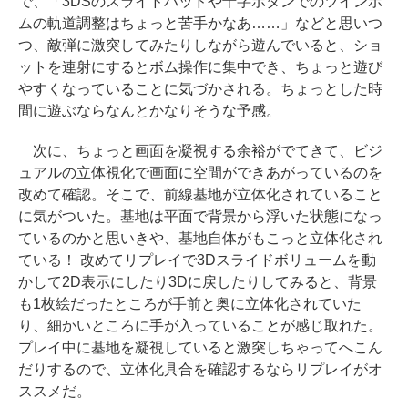
で、「3DSのスライドパッドや十字ボタンでのツインボ
ムの軌道調整はちょっと苦手かなあ……」などと思いつ
つ、敵弾に激突してみたりしながら遊んでいると、ショ
ットを連射にするとボム操作に集中でき、ちょっと遊び
やすくなっていることに気づかされる。ちょっとした時
間に遊ぶならなんとかなりそうな予感。
次に、ちょっと画面を凝視する余裕がでてきて、ビジ
ュアルの立体視化で画面に空間ができあがっているのを
改めて確認。そこで、前線基地が立体化されていること
に気がついた。基地は平面で背景から浮いた状態になっ
ているのかと思いきや、基地自体がもこっと立体化され
ている！ 改めてリプレイで3Dスライドボリュームを動
かして2D表示にしたり3Dに戻したりしてみると、背景
も1枚絵だったところが手前と奥に立体化されていた
り、細かいところに手が入っていることが感じ取れた。
プレイ中に基地を凝視していると激突しちゃってへこん
だりするので、立体化具合を確認するならリプレイがオ
ススメだ。