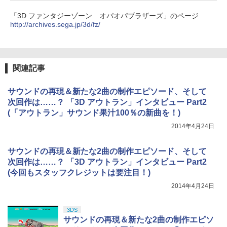
￥10,737
劇場版「鬼滅の刃」無限城編 第一章 猗
4
「3D ファンタジーゾーン オパオパブラザーズ」のページ
窩座再来 完全生産限定版 [Blu-ray]
【国内正規品】Thrustmaster スラスト
http://archives.sega.jp/3d/fz/
5
マスター TH8S シフター - PC、PS4、P
ニンテンドープリペイド番号 5000円|オ
5
￥8,698
【純正品】DualSense ワイヤレスコン
S5、PS5 Pro、Xbox One、Xbox Serie
ンラインコード版
5
トローラー(CFI-ZCT2J)
s X|S 対応の高精度 H パターン シフター
￥5,000
￥10,737
￥14,141
関連記事
『映画 ラブライブ！蓮ノ空女学院スクー
5
ルアイドルクラブ Bloom Garden Part
サウンドの再現＆新たな2曲の制作エピソード、そして
y』Blu-ray（特装限定版）
次回作は……？ 「3D アウトラン」インタビュー Part2
(「アウトラン」サウンド果汁100％の新曲を！)
￥8,589
2014年4月24日
サウンドの再現＆新たな2曲の制作エピソード、そして
次回作は……？ 「3D アウトラン」インタビュー Part2
(今回もスタッフクレジットは要注目！)
2014年4月24日
3DS
サウンドの再現＆新たな2曲の制作エピソ