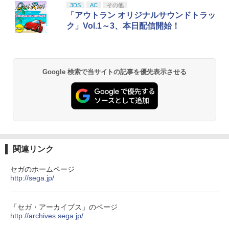
ese only (CFI-2200B01)
3DS
AC
その他
￥5,832
￥8,300
￥3,982
「アウトラン オリジナルサウンドトラッ
￥55,000
ク」Vol.1～3、本日配信開始！
【純正品】Xbox ワイヤレス コントロー
2
Nintendo Switch 2(日本語・国内専用)
劇場版「鬼滅の刃」無限城編 第一章 猗
Beast of Reincarnation -PS5 【特典】
ラー (ロボット ホワイト)
2
2
2
窩座再来 通常版 [DVD]
プロダクトコード 封入
Google 検索で当サイトの記事を優先表示させる
￥55,000
￥7,681
￥3,523
￥7,286
【純正品】Xbox ワイヤレス コントロー
3
ラー (カーボンブラック)
スプラトゥーン レイダース -Switch2
3
【Amazon.co.jp限定】劇場版モノノ怪
【純正品】ディスクドライブ(CFI-ZDD1
3
3
第三章 蛇神 (Amazon.co.jp限定オリジ
J) PlayStation 5
￥8,020
￥6,447
ナル三方背収納ケース付きコレクション)
関連リンク
(オリジナル特典:オリジナル巾着＋メー
￥11,849
カー特典:【坤と離】二振りの剣、十翼よ
セガのホームページ
り来たる！スタジオ描き下ろしイラスト
http://sega.jp/
【純正品】Xbox 充電式バッテリー + US
4
ボード付) [Blu-ray]
B-C ケーブル
【純正品】DualSense ワイヤレスコン
ニンテンドープリペイド番号 9000円|オ
4
4
￥10,780
トローラー ミッドナイト ブラック(CFI-
ンラインコード版
「セガ・アーカイブス」のページ
￥2,618
ZCT2J01)
http://archives.sega.jp/
￥9,000