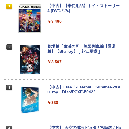
Joy-Con 2 (L) ライトブルー/(R) ライト
【中古】オクトパストラベラーIIソフト:
【中古】アサシン クリード I+II ウェルカ
【中古】【未使用品】トイ・ストーリー
1
1
1
1
レッド
プレイステーション5ソフト／ロールプ
ムパック【CEROレーティング「Z」】
4 [DVDのみ]
レイング・ゲーム
￥9,980
￥361
￥3,480
￥4,059
MAGES. 【Joshinオリジナル特典付】
2
【中古】妖怪三国志 (封入特典『コマさ
劇場版「鬼滅の刃」無限列車編【通常
【中古】【全品10倍！8/10限定】PS5EL
2
2
2
【Switch2】STEINS;GATE RE:BOOT
ん孫策』武将レジェンドメダル 同梱) - 3
版】【Blu-ray】 [ 花江夏樹 ]
DEN RING
（シュタインズゲート リブート） 限定
DS
版 [FVGK-0257 NSW2 シュタインズゲ-
￥3,597
￥4,518
ト リブ-ト ゲンテイ]
￥384
￥11,960
【中古】Free！-Eternal Summer-2/Bl
ファンタビジョン202X -PS5【新品】
【中古】クマ・トモ - 3DS
3
3
3
u−ray Disc/PCXE-50422
【特典】ドラゴンクエストモンスターズ
3
￥4,800
￥407
4 枯れ木の国のビアンカ・フローラ マ
￥360
スターズ版 Switch2版(【早期購入封入
特典】冒険スタートダッシュセット+マ
スターズ版購入封入特典)
￥11,979
[Switch 2] ゼノブレイド ディフィニティ
4
【中古】 天空の城ラピュタ / 宮崎駿 / Ha
【特典】STEINS;GATE RE:BOOT PS5
4
4