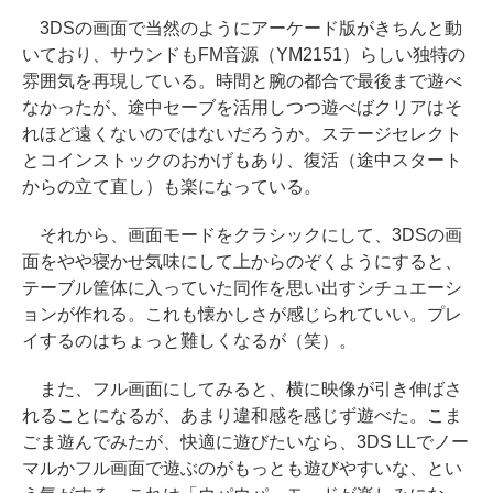
3DSの画面で当然のようにアーケード版がきちんと動
いており、サウンドもFM音源（YM2151）らしい独特の
雰囲気を再現している。時間と腕の都合で最後まで遊べ
なかったが、途中セーブを活用しつつ遊べばクリアはそ
れほど遠くないのではないだろうか。ステージセレクト
とコインストックのおかげもあり、復活（途中スタート
からの立て直し）も楽になっている。
それから、画面モードをクラシックにして、3DSの画
面をやや寝かせ気味にして上からのぞくようにすると、
テーブル筐体に入っていた同作を思い出すシチュエーシ
ョンが作れる。これも懐かしさが感じられていい。プレ
イするのはちょっと難しくなるが（笑）。
また、フル画面にしてみると、横に映像が引き伸ばさ
れることになるが、あまり違和感を感じず遊べた。こま
ごま遊んでみたが、快適に遊びたいなら、3DS LLでノー
マルかフル画面で遊ぶのがもっとも遊びやすいな、とい