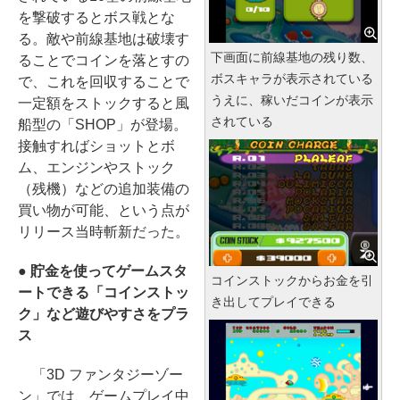
を撃破するとボス戦とな
る。敵や前線基地は破壊す
下画面に前線基地の残り数、
ることでコインを落とすの
ボスキャラが表示されている
で、これを回収することで
うえに、稼いだコインが表示
一定額をストックすると風
されている
船型の「SHOP」が登場。
接触すればショットとボ
ム、エンジンやストック
（残機）などの追加装備の
買い物が可能、という点が
リリース当時斬新だった。
● 貯金を使ってゲームスタ
コインストックからお金を引
ートできる「コインストッ
き出してプレイできる
ク」など遊びやすさをプラ
ス
「3D ファンタジーゾー
ン」では、ゲームプレイ中