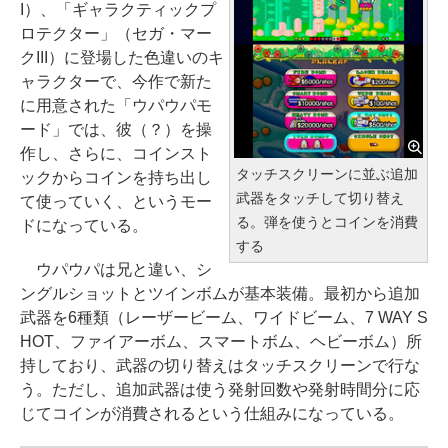
I）、「ギャラクティックプ
ロテクター」（セガ・マー
クIII）に登場した色違いのキ
ャラクターで、今作で新た
に用意された「ウパウパモ
ード」では、彼（？）を操
作し、さらに、コインスト
タッチスクリーンに並ぶ追加
ックからコインを持ち出し
武器をタッチして切り替え
て使っていく、というモー
る。弾を使うとコインを消費
ドになっている。
する
ウパウパは兄と違い、シ
ングルショットとツインボムが基本装備。最初から追加
武器を6種類（レーザービーム、ワイドビーム、7 WAY S
HOT、ファイアーボム、スマートボム、ヘビーボム）所
持しており、武器の切り替えはタッチスクリーンで行な
う。ただし、追加武器は使う発射回数や発射時間分に応
じてコインが消費されるという仕組みになっている。