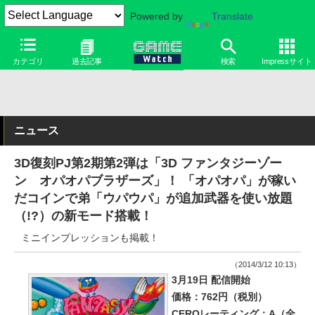
Powered by
Translate
カテゴリ
過去記事
検索
Impressサイト
ニュース
3D復刻PJ第2期第2弾は「3D ファンタジーゾー
ン オパオパブラザーズ」！ 「オパオパ」が稼い
だコインで弟「ウパウパ」が追加武器を使い放題
（!?）の新モード搭載！
ミニインプレッションも掲載！
（2014/3/12 10:13）
3月19日 配信開始
価格：762円（税別）
CEROレーティング：A（全