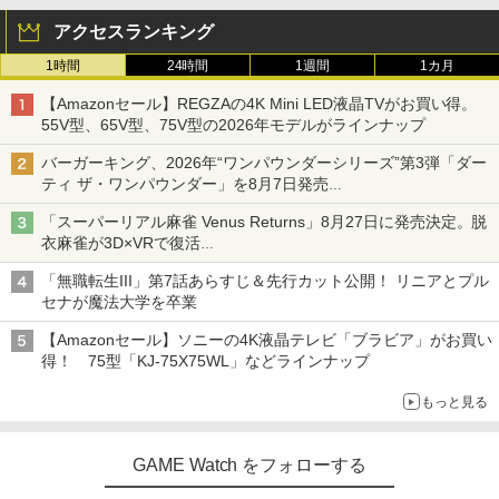
アクセスランキング
1時間
24時間
1週間
1カ月
【Amazonセール】REGZAの4K Mini LED液晶TVがお買い得。
55V型、65V型、75V型の2026年モデルがラインナップ
バーガーキング、2026年“ワンパウンダーシリーズ”第3弾「ダー
ティ ザ・ワンパウンダー」を8月7日発売
「特製ガーリックマヨソース」を使用した超大型チーズバーガー
「スーパーリアル麻雀 Venus Returns」8月27日に発売決定。脱
衣麻雀が3D×VRで復活
発売から2週間は20%オフになるセールが実施
「無職転生III」第7話あらすじ＆先行カット公開！ リニアとプル
セナが魔法大学を卒業
【Amazonセール】ソニーの4K液晶テレビ「ブラビア」がお買い
得！ 75型「KJ-75X75WL」などラインナップ
もっと見る
GAME Watch をフォローする