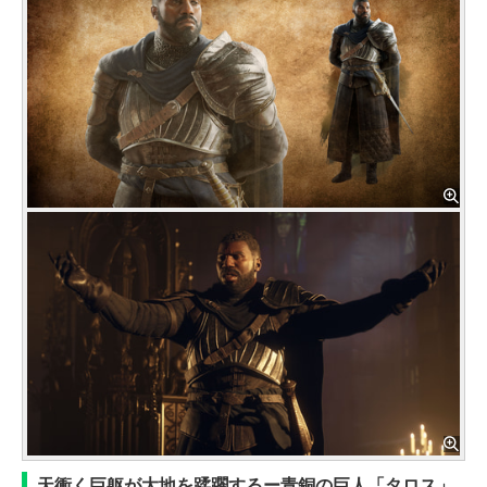
天衝く巨躯が大地を蹂躙するー青銅の巨人「タロス」