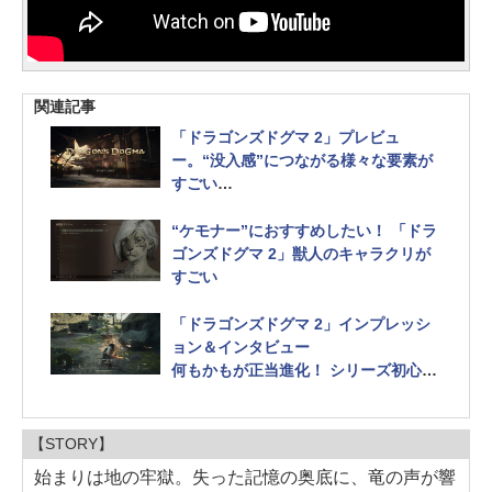
関連記事
「ドラゴンズドグマ 2」プレビュ
ー。“没入感”につながる様々な要素が
すごい
実写キャンプ飯も登場！ 「できそう」
と思ったら本当にできるアクションRP
“ケモナー”におすすめしたい！ 「ドラ
G
ゴンズドグマ 2」獣人のキャラクリが
すごい
「ドラゴンズドグマ 2」インプレッシ
ョン＆インタビュー
何もかもが正当進化！ シリーズ初心者
＆アクション好きにもオススメしたい
【STORY】
始まりは地の牢獄。失った記憶の奥底に、竜の声が響