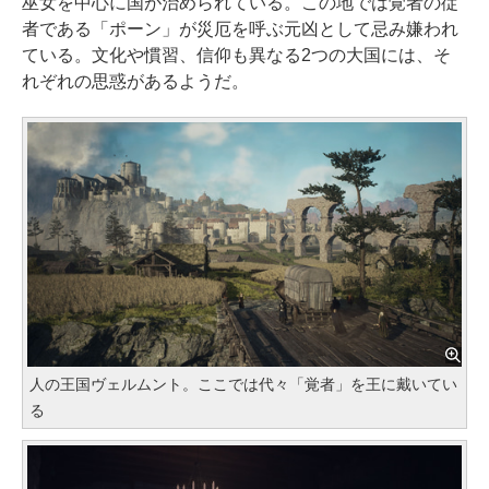
巫女を中心に国が治められている。この地では覚者の従
者である「ポーン」が災厄を呼ぶ元凶として忌み嫌われ
ている。文化や慣習、信仰も異なる2つの大国には、そ
れぞれの思惑があるようだ。
人の王国ヴェルムント。ここでは代々「覚者」を王に戴いてい
る