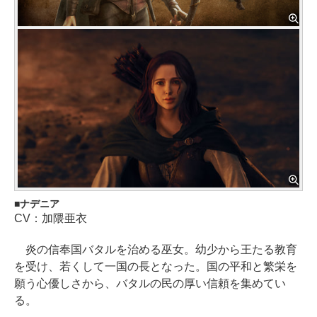
ナデニア
CV：加隈亜衣
炎の信奉国バタルを治める巫女。幼少から王たる教育
を受け、若くして一国の長となった。国の平和と繁栄を
願う心優しさから、バタルの民の厚い信頼を集めてい
る。