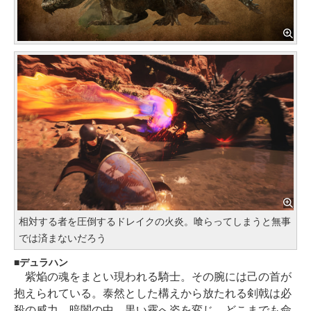
相対する者を圧倒するドレイクの火炎。喰らってしまうと無事
では済まないだろう
デュラハン
紫焔の魂をまとい現われる騎士。その腕には己の首が
抱えられている。泰然とした構えから放たれる剣戟は必
殺の威力。暗闇の中、黒い霧へ姿を変じ、どこまでも命