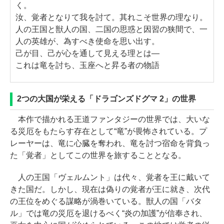
く。
汝、覚者となりて我を討て。其れこそ世界の理なり。
人の王国と獣人の国、二国の思惑と因習の狭間で、一
人の英雄が、為すべき使命を思い出す。
己が目、己が心を通して見える理とは―
これは竜を討ち、玉座へと昇る者の物語
2つの大国が栄える「ドラゴンズドグマ 2」の世界
本作で描かれる王道ファンタジーの世界では、大いな
る災厄をもたらす存在として“竜”が畏怖されている。プ
レーヤーは、竜に心臓を奪われ、竜を討つ宿命を背負っ
た「覚者」としてこの世界を旅することとなる。
人の王国「ヴェルムント」は代々、覚者を王に戴いて
きた国だ。しかし、現在は偽りの覚者が王に就き、次代
の王位をめぐる謀略が渦巻いている。獣人の国「バタ
ル」では竜の災厄を退けるべく“炎の加護”が信奉され、