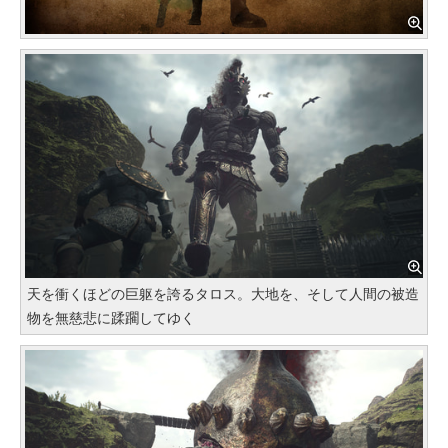
天を衝くほどの巨躯を誇るタロス。大地を、そして人間の被造
物を無慈悲に蹂躙してゆく