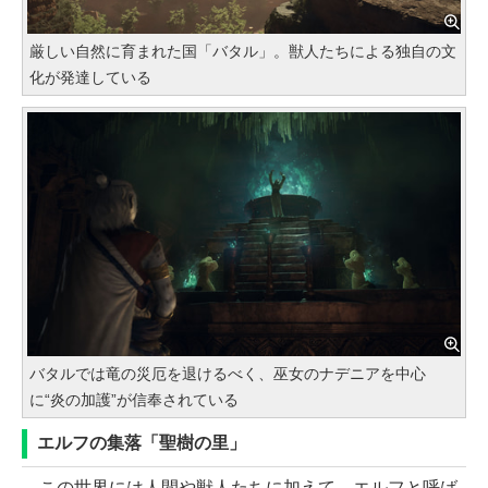
厳しい自然に育まれた国「バタル」。獣人たちによる独自の文
化が発達している
バタルでは竜の災厄を退けるべく、巫女のナデニアを中心
に“炎の加護”が信奉されている
エルフの集落「聖樹の里」
この世界には人間や獣人たちに加えて、エルフと呼ば