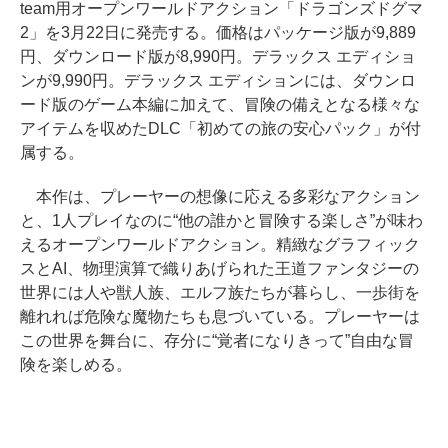
team用オープンワールドアクション「ドラゴンズドグマ
2」を3月22日に発売する。価格はパッケージ版が9,889
円、ダウンロード版が8,990円。デラックス エディショ
ンが9,990円。デラックス エディションには、ダウンロ
ード版のゲーム本編に加えて、冒険の備えとなる様々な
アイテムを収めたDLC「初めての旅の安心パック」が付
属する。
本作は、プレーヤーの想像に応える多彩なアクション
と、1人プレイなのに“他の誰かと冒険する楽しさ”が味わ
えるオープンワールドアクション。精緻なグラフィック
スとAI、物理演算で織りあげられた王道ファンタジーの
世界には人や獣人族、エルフ族たちが暮らし、一歩街を
離れれば危険な魔物たちも息づいている。プレーヤーは
この世界を舞台に、存分に“覚者になりきって”自由な冒
険を楽しめる。