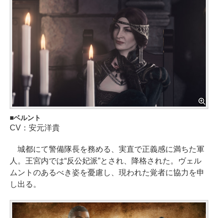
ベルント
CV：安元洋貴
城都にて警備隊長を務める、実直で正義感に満ちた軍
人。王宮内では“反公妃派”とされ、降格された。ヴェル
ムントのあるべき姿を憂慮し、現われた覚者に協力を申
し出る。