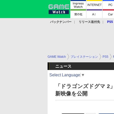
バックナンバー
リリース送付先
PS5
モバイル
eスポーツ
クラウド
PS
GAME Watch
プレイステーション
PS5
ニュース
Select Language
▼
「ドラゴンズドグマ 2」
新映像を公開