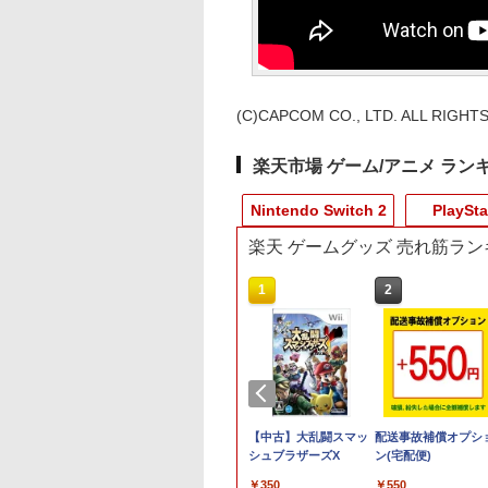
(C)CAPCOM CO., LTD. ALL RIGHT
楽天市場 ゲーム/アニメ ラン
Nintendo Switch 2
PlaySta
楽天 ゲームグッズ 売れ筋ラン
10
10
1
1
1
2
2
2
3,200ポイントまでご利用可
tendo Switch 2
典】真・三國無双
任天堂 【Switch2】
【特典】MARVEL
【楽天ブックス限定特
【レビュー評価上昇
【中古】大乱闘スマッ
【特典】ほの暮しの
【特典】テイルズ オ
配送事故補償オプシ
oコントローラー
ith 猛将伝
Nintendo Switch 2
Tōkon: Fighting
典】ドンキーコング バ
中】 新型 PS5 Slim /
シュブラザーズX
庭 switch2版(【初
エターニア リマスタ
ン(宅配便)
astered PS5版
Proコントローラー
Souls(【早期購入封入
ナンザ(「スーパーマリ
PS5 Pro 冷却ファン
外付特典】切り取れ
ー PS5版(【早期購
980
￥350
￥550