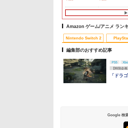
早期購入封入特典】
[BEE-A-FSSKA NSW2
特典】ロビーのアイテ
オ」ステッカー2種)
PS5スリム用 冷却ファ
クリアカード)
特典】超冒険お役立
358
￥9,980
￥6,782
￥7,902
￥2,580
￥8,118
￥3,484
兎鐙『真・三國無
Proコントローラー]
ムセット)
ン 自動温度検出 3段階
セット)
』レトロスタイ
風速調整 LEDライト
DLC)
USB付き 低騒音 急速
冷却 放熱 プレステ5ス
リム用 ディスク/デジタ
Amazon ゲーム/アニメ ラン
ル版対応 PS5 周辺機器
10
1
2
PS5 Pro 新型PS5
Nintendo Switch 2
PlaySta
編集部のおすすめ記事
10
10
10
10
1
1
1
1
2
2
2
2
PS5
Xbo
【特別企画
ney Twisted-
ミュージカル『刀剣乱
【中古】アラジン ジャ
劇場版 あしたのジョ
「ドラゴ
derland 3D
舞』 ～静かなる夜半の
ファーの逆襲 [レンタ
2【Blu-ray】 [ あお
cal Live -Blazing
寝ざめ～【Blu-ray】 [
ル落ち] [Blu-ray] [ブル
輝彦 ]
el- Blu-ray(完全生
ミュージカル『刀剣乱
ーレイ]
683
￥7,821
￥324
￥3,907
版)【Blu-ray】 [
舞』 ]
テンドープリペイ
イステーション ス
eSir G7 SE 有線
版モノノ怪 第三章
ニンテンドープリペイ
【Amazon.co.jp限
8BitDo M30 Xboxシリ
ヤマトよ永遠に
スプラトゥーン レイダ
PlayStation 5 デジタ
【純正品】Xbox ワイ
【Amazon.co.jp限
スプラトゥーン レイ
Beast of
【純正品】Xbox ワ
劇場版「鬼滅の刃」
ニメーション) ]
号 2000円|オンラ
チケット 15,000円
ムコントローラー
[Blu-ray]
ド番号 3000円|オンラ
定】 Logicool G ハン
ーズX | S、Xbox
REBEL3199 7 [Blu-
ース|オンラインコード
ル・エディション 日本
ヤレス コントローラー
定】劇場版モノノ怪 第
ース -Switch2
Reincarnation -PS5
ヤレス コントローラ
限城編 第一章 猗窩
コード版
ンラインコード版
X Series X|S
インコード版
コン G923 グランツー
One、およびWindows
ray]
版
語専用 Console
+ USB-C® ケーブル
三章 蛇神
【特典】プロダクト
(ロボット ホワイト)
来 通常版 [Blu-ray]
900
￥6,445
X One Windows
リスモ7 Forza
の有線コントローラー
Language: Japanese
(Amazon.co.jp限定オ
ード 封入
Google
000
,000
在庫切れです。
￥3,000
￥38,800
￥4,590
￥8,760
￥5,832
￥55,000
￥8,300
￥10,780
￥7,286
￥7,681
￥3,964
/11用 PCコントロー
Horizon 6 G923d
6ボタンレイアウト - 正
only (CFI-2200B01)
リジナル三方背収納ケ
ゲームパッド ホー
式にライセンスされて
ース付きコレクション)
フェクトスティッ
います
(オリジナル特典:オリ