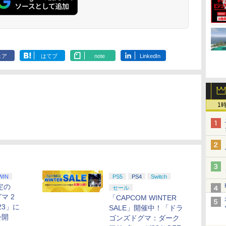
描き下ろしイラストボ
ン シフター
描き下ろしイ
コンプリート
ード付) [DVD]
ード付) [Blu-r
ェア
はてブ
note
LinkedIn
1
ジ
WIN
PS5
PS4
Switch
定の
セール
マ 2
「CAPCOM WINTER
23」に
SALE」開催中！「ドラ
公開
ゴンズドグマ：ダーク