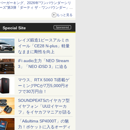
バーガーキング、2026年“ワンパウンダーシリ
ーズ”第3弾「ダーティ ザ・ワンパウンダー」を
8月7日発売
もっと見る
「特製ガーリックマヨソース」を使用した超大
型チーズバーガー
Special Site
レイズ鍛造1ピースアルミホ
イール「CE28 N-plus」軽量
なままに剛性を向上
iFi audio主力「NEO Stream
3」「NEO iDSD 3」に迫る
マウス、RTX 5060 Ti搭載ゲ
ーミングPCが7万5,000円オ
フで30万円台！
SOUNDPEATSのイヤカフ型
イヤフォン「UU2イヤーカ
フ」をイヤカフマニアが語る
「A&ultima SP4000T」の魅
力！ポケットに入るオーディ