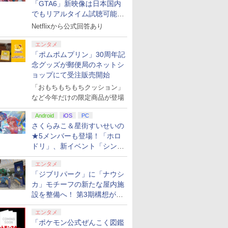
2種)
Edition 日本限定版
オットの千年物語 スク
ルパズルブロック（キ
(【早期購入封入特典】
[BEE-A-F
特典】ロビ
「GTA6」新映像は日本国内
￥9,801
￥4,990
￥9,980
￥5,680
￥6,358
￥9,980
￥6,782
ウェア・エニックス
ーホルダーチェーン
「赤兎鐙『真・三國無
Proコント
ムセット)
でもリアルタイム試聴可能。
(20260618)
付）)
双2』レトロスタイ
しかも日本語字幕付き
Netflixから公式回答あり
ル」DLC)
エンタメ
「ポムポムプリン」30周年記
7
8
9
10
念グッズが郵便局のネットシ
ョップにて受注販売開始
「おもちもちもちクッション」
など今年だけの限定商品が登場
7
7
7
7
8
8
8
8
9
9
9
9
10
10
10
10
Android
iOS
PC
さくらみこ＆星街すいせいの
～復活の
【送料無料】劇場版 響
【通常版 Blu-
Disney Twisted-
ミュージカ
★5メンバーも登場！「ホロ
Blu-
け!ユーフォニアム〜届
ray/DVD】【場面写ク
Wonderland 3D
舞』 ～静
ドリ」、新イベント「シンク
-ray】 [
けたいメロディ〜
リアカード3枚セット
Magical Live -Blazing
寝ざめ～【Bl
ロする夏のスパークル」がス
【Blu-ray】/アニメー
（竈門炭治郎、冨岡義
Jewel- Blu-ray(完全生
ミュージカ
￥6,919
￥7,450
￥7,683
￥7,821
エンタメ
タート
ション[Blu-ray]【返品
勇、猗窩座）】 劇場版
産限定版)【Blu-ray】 [
舞』 ]
「ジブリパーク」に「ナウシ
プリペイ
ション ス
】
.jp限
ニンテンドープリペイ
PlayStation 5 デジタ
GameSir G7 HE 有線
『映画 ラブライブ！蓮
ぽこ あ ポケモン エキ
プレイステーション ス
HyperX Clutch
劇場版「鬼滅の刃」無
ニンテンドープリペイ
プレイステーション ス
GameSir G7 SE 有線
劇場版モノノ怪 第三章
ニンテンド
【Amazon.
8BitDo M
ヤマトよ永
種別A】
「鬼滅の刃」無限城編
(アニメーション) ]
円|オンラ
,000円|
er スラス
ノノ怪 第
ド番号 500円|オンライ
ル・エディション 日本
ゲームコントローラー
ノ空女学院スクールア
スパンションパス|オン
トアチケット 3,000円|
Gladiate Xbox公式ラ
限城編 第一章 猗窩座再
ド番号 2000円|オンラ
トアチケット 15,000円
ゲームコントローラー
蛇神 [Blu-ray]
ド番号 30
定】 Logic
ーズX | S
REBEL3199
カ」モチーフの新たな屋内施
第一章 猗窩座再来
ード版
8S シフ
オリジナル
ンコード版
語専用 (CFI-2200B01)
XBOX Series X|S
イドルクラブ Bloom
ラインコード版
オンラインコード版
イセンス ゲーミング コ
来 完全生産限定版
インコード版
|オンラインコード版
XBOX Series X|S
インコード
コン G92
One、およ
ray]
設を整備へ！ 第3期構想が公
￥9,900
S4、
ナル巾着＋
+ ディスクドライブ
XBOX One Windows
Garden Party』Blu-
ントローラー 有線 日本
[DVD]
XBOX One Windows
リスモ7 Fo
の有線コン
開
￥500
￥66,849
現在在庫切れです。
￥8,589
￥4,400
￥3,000
￥4,980
￥7,828
￥2,000
￥15,000
現在在庫切れです。
￥3,000
￥38,800
￥4,590
￥8,760
o、Xbox
:【坤と
(CFI-ZDD1J) セット
10/11用 PCコントロー
ray（特装限定版）
正規代理店品 6L366AA
10/11用 PCコントロー
Horizon 6
6ボタンレイ
エンタメ
ries X|S
剣、十翼
ラーゲームパッド ホー
ラーゲームパッド ホー
式にライセ
「ポケモン公式ぜんこく図鑑
H パター
スタジオ
ル効果スティック付き
ルエフェクトスティッ
います