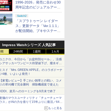
1996-2026」発売に合わせ30
ラストボ
ビデオゲームコントロ
クと3.5mmオーディオ
周年記念のビジュアルアート
ay]
ーラー（ブラック）
ジャック付き
ブック3冊同時発売が決定
Switch2
「スプラトゥーン レイダー
ス」更新データ「Ver.1.1.1」
が配信開始。ブキやステージ
に関する不具合を修正
Impress Watchシリーズ 人気記事
時間
24時間
1週間
1カ月
ユニクロ、今日から「お盆特別セール」。涼感
シアサッカーワンピース待望値下げ、撥水ギア
ショーツは1990円に
ミスド「Mrs. GREEN APPLE」のコラボドーナ
ツ4種、いよいよ発売！
【家電レビュー】手ごわい雑草との戦い、コメ
リの草刈機で完全勝利 掃除機感覚で使えた
KDDI、楽天へのローミングを9月末で終了
老舗のマウスユーティリティ「チューチューマ
ウス」がAIの力を借りて15年ぶりに復活／64bit
化、Windows 10/11、「Chrome」も走り回
もっと見る
る。復活記念で2026年末まで500円