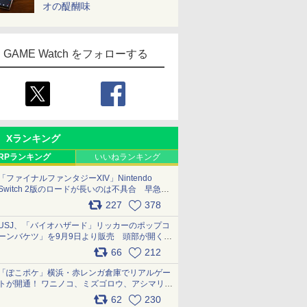
オの醍醐味
GAME Watch をフォローする
Xランキング
RPランキング
いいねランキング
「ファイナルファンタジーXIV」Nintendo
Switch 2版のロードが長いのは不具合 早急に
アップデートできるよう対応中
227
378
pic.x.com/s9S3nRCAGa
USJ、「バイオハザード」リッカーのポップコ
ーンバケツ」を9月9日より販売 頭部が開く仕
組み。味は恐怖を堪のう「味噌フレーバー」
66
212
pic.x.com/81MuXGahVM
「ぽこポケ」横浜・赤レンガ倉庫でリアルゲー
トが開通！ ワニノコ、ミズゴロウ、アシマリ登
場シーンをレポート pic.x.com/LDgEByVl6D
62
230