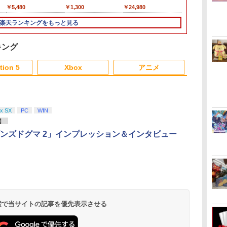
ち
Edition
バック PS5対応収納バ
版］[在庫品]
名入れ かわいい ニン
ワイヤレスホリパッド
ション [通常版]
ホワイト 【2021年10
オ」ステッカー
￥8,470
￥3,960
￥5,480
￥8,582
￥4,050
￥1,300
￥8,980
￥4,250
￥24,980
￥8,981
ック Playstation5＆
テンドースイッチ カバ
TURBO for Nintendo
月】【ECセンター】保
PS5 Digital Edition for
ー ポーチ switch Lite
Switch 2 おすすめ
証期間1ヶ月【ランク
楽天ランキングをもっと見る
DualsenseController
新型 本体 ジョイコン
Switch スイッチ コン
B】
と互換性がある 保護
ソフト ケーブル 収納
トローラー 無線 連射
ケース キャリーバッグ
可能 ポーチ クリスマ
連射ホールド 連射機能
キング
大容量PS5 ケース 肩掛
ス ギフト クリスマス
背面ボタン 充電 スプ
3
4
5
6
け 小物収納可 持ち運び
プレゼント 送料無料
ラレイダース スプラ
tion 5
Xbox
アニメ
防塵 防水 耐衝撃
3
3
3
3
4
4
4
4
5
5
5
5
6
6
6
6
x SX
PC
WIN
】
ー
【送料無料】劇場版
Teacher's Pet OAV
【楽天ブックス限定先
おしり前マン
ンズドグマ 2」インプレッション＆インタビュー
い
「鬼滅の刃」無限城編
DVD 即納 dvd
着特典】「超かぐや
おしり前帝国～ 
第一章 猗窩座再来(通
complete box
姫！」通常版【Blu-
ray BOX【Blu
常版)【Blu-ray】/アニ
Natural: Another
ray】(アクリルコース
谷口崇 ]
￥4,400
￥6,600
￥6,800
￥6,864
メーション[Blu-ray]
Story 北米版 Natural:
ター) [ 夏吉ゆうこ ]
ダ
イ
無
Nintendo Switch 2(日
【純正品】ディスクド
【純正品】Xbox 充電
劇場版「鬼滅の刃」無
ニンテンドープリペイ
【純正品】DualSense
【純正品】Xbox ワイ
劇場版「鬼滅の刃」無
ニンテンドープリペイ
【純正品】DualSense
【純正品】Xbox Elite
【Amazon.co.jp限
ニンテンドー
プレイステー
【国内正規品
【Amazon.co
【返品種別A】
Teacher's Pet USA正
ー
座再
本語・国内専用)
ライブ(CFI-ZDD1J)
式バッテリー + USB-C
限城編 第一章 猗窩座再
ド番号 9000円|オンラ
ワイヤレスコントロー
ヤレス コントローラー
限城編 第一章 猗窩座
ド番号 5000円|オンラ
ワイヤレスコントロー
ワイヤレス コントロー
定】劇場版モノノ怪 第
ド番号 1000
トアチケット 10
Thrustmast
定】劇場版モ
規品 -Natural
コ
PlayStation 5
ケーブル
来 通常版 [DVD]
インコード版
ラー ミッドナイト ブ
(カーボンブラック)
再来 完全生産限定版
インコード版
ラー(CFI-ZCT2J)
ラー Series 2 Core
三章 蛇神 (オリジナル
インコード版
オンラインコ
トマスター TH
三章 蛇神 (
Another-Teacher's
￥55,871
ラック(CFI-ZCT2J01)
[Blu-ray]
Edition (ホワイト)
特典:オリジナル巾着＋
ター - PC、P
特典:オリジ
Pet 美少女アニメ アニ
 検索で当サイトの記事を優先表示させる
￥11,849
￥2,618
￥3,523
￥9,000
￥10,737
￥8,020
￥8,698
￥5,000
￥10,737
￥18,500
￥8,800
￥1,000
￥10,000
￥14,141
￥9,900
メーカー特典:【坤と
PS5、PS5 Pr
メーカー特典
メ ナチュラル
離】二振りの剣、十翼
One、Xbox Se
離】二振りの
~Another~ 日本語 英
より来たる！スタジオ
対応の高精度 
より来たる！
語 Teacher's Pet DVD