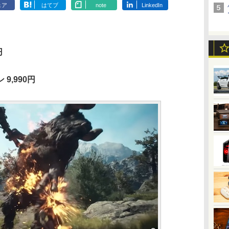
ェア
はてブ
note
LinkedIn
円
9,990円