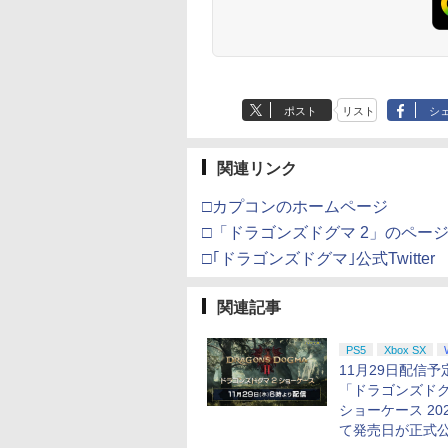
3.5mmオーディオ
ジナル巾着＋メーカー
ック付き
特典:【坤と離】二振り
の剣、十翼より来た
る！スタジオ描き下ろ
しイラストボード付)
[Blu-ray]
ポスト
リスト
シ
関連リンク
□カプコンのホームページ
□「ドラゴンズドグマ 2」のペー
□｢ドラゴンズドグマ｣公式Twitter
関連記事
PS5
Xbox SX
11月29日配信予
「ドラゴンズドグ
ショーケース 20
て発売日が正式