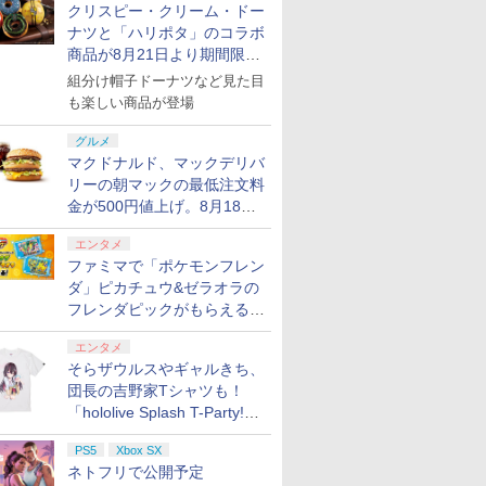
クリスピー・クリーム・ドー
ナツと「ハリポタ」のコラボ
商品が8月21日より期間限定
で発売
組分け帽子ドーナツなど見た目
も楽しい商品が登場
グルメ
マクドナルド、マックデリバ
リーの朝マックの最低注文料
金が500円値上げ。8月18日
より1,500円から受付
エンタメ
ファミマで「ポケモンフレン
ダ」ピカチュウ&ゼラオラの
7
7
8
8
9
9
10
10
フレンダピックがもらえるキ
ャンペーン開催！
エンタメ
そらザウルスやギャルきち、
団長の吉野家Tシャツも！
「hololive Splash T-Party!」
 2] ぽこ あ ポケモン エキスパンションパス（ダウンロード版）※3,200ポイントまでご利用可
全Tシャツラインナップ公開
ス限定特
ト
スーパーボンバーマン
【当店独自で＋P10倍
【楽天ブックス限定特
【中古】PS5ソフト
Nintendo Switch 2
【特典】真・三國無双
任天堂 【Sw
【特典】MA
PS5
Xbox SX
ート ワー
コレクション
★要エントリー】【中
＆オンライン販売開始
典】ファイアーエムブ
GUNVOLT RECORDS
Proコントローラー
2 with 猛将伝
Nintendo 
Tōkon: Fi
ネトフリで公開予定
パーマリ
Nintendo Switch 2
古】[PS5] 冒険家エリ
レム 万紫千紅(アクリ
電子軌録律 [限定版]
Remastered PS5版
Proコン
Souls(
￥9,980