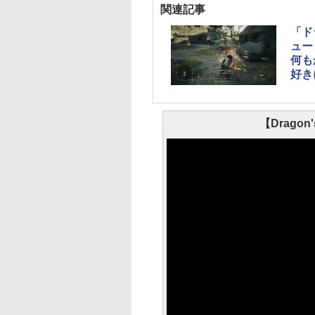
関連記事
「ド
ュー
何も
好き
【Dragon'