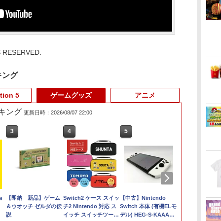
S RESERVED.
キング
tion 5
ゲームグッズ
アニメ
キング
更新日時：2026/08/07 22:00
6
3
3
3
4
4
4
5
5
5
6
6
[Switch
ブ
ョ
ゼルダの伝説 ティアー
PS5対応バッグ PS5
【即納 新品】ゲーム
ダービースタリオン2
[メール便OK]【新品】
Switch2 ケース スイッ
【ホリ公式】【任天堂
【中古】PS5ソフト 蒼
【中古】Nintendo
【楽天ブック
アストロボッ
回
ズ オブ ザ キングダム
対応リュック
＆ウオッチ ゼルダの伝
【Switch2】 POT-P-
【PS5】メタファー：
チ2 Nintendo 対応 ス
ライセンス商品】 スプ
き雷霆 ガンヴォルト
Switch 本体 (有機ELモ
典】マリオカ
￥4,400
￥4,968
る
入
Nintendo Switch 2
PlayStation5対応収納
説
AB73A
リファンタジオ［PS5
イッチ スイッチツー
ラトゥーン レイダース
トライアングル エディ
デル) HEG-S-KAAAA
ルド(「スー