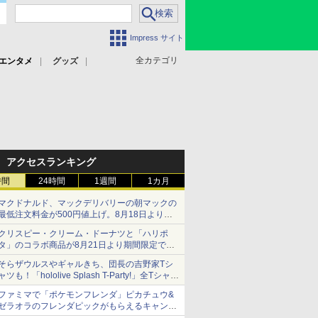
Impress サイト
全カテゴリ
エンタメ
グッズ
アクセスランキング
時間
24時間
1週間
1カ月
マクドナルド、マックデリバリーの朝マックの
最低注文料金が500円値上げ。8月18日より
1,500円から受付
クリスピー・クリーム・ドーナツと「ハリポ
タ」のコラボ商品が8月21日より期間限定で発
売
そらザウルスやギャルきち、団長の吉野家Tシ
組分け帽子ドーナツなど見た目も楽しい商品が
ャツも！「hololive Splash T-Party!」全Tシャツ
登場
ラインナップ公開＆オンライン販売開始
ファミマで「ポケモンフレンダ」ピカチュウ&
ゼラオラのフレンダピックがもらえるキャンペ
ーン開催！