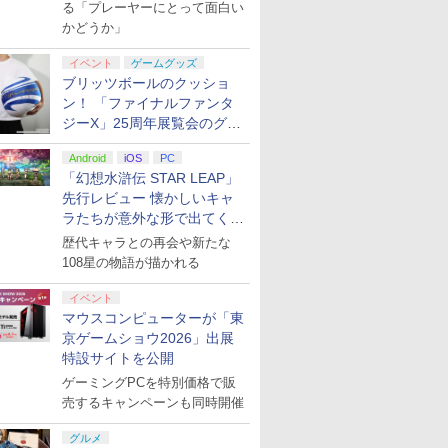
演レポート】
る「プレーヤーにとって面白い
かどうか」
イベント
ゲームグッズ
ブリッツボールのクッショ
ン！ 「ファイナルファンタ
ジーX」25周年展覧会のグッ
ズ情報が公開
Android
iOS
PC
「幻想水滸伝 STAR LEAP」
先行レビュー 懐かしいキャ
ラたちが意外な形で出てくる
シリーズ完全新作！
歴代キャラとの再会や新たな
108星の物語が描かれる
イベント
マウスコンピューターが「東
京ゲームショウ2026」出展
特設サイトを公開
ゲーミングPCを特別価格で販
売するキャンペーンも同時開催
グルメ