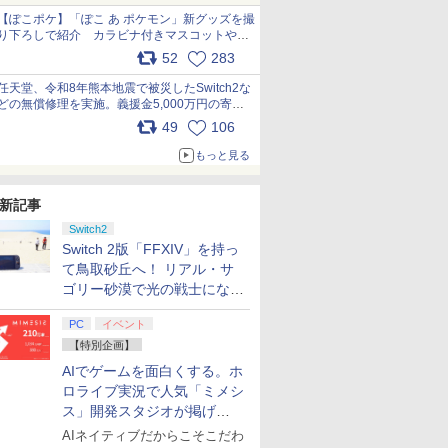
【ぽこポケ】「ぽこ あ ポケモン」新グッズを撮
り下ろしで紹介 カラビナ付きマスコットやス
クエアポーチが仲間入り
52
283
pic.x.com/XmVAgBxaW5
任天堂、令和8年熊本地震で被災したSwitch2な
どの無償修理を実施。義援金5,000万円の寄付
も発表 pic.x.com/BAYsMfUfUC
49
106
もっと見る
新記事
Switch2
Switch 2版「FFXIV」を持っ
て鳥取砂丘へ！ リアル・サ
ゴリー砂漠で光の戦士になっ
てみた
PC
イベント
【特別企画】
AIでゲームを面白くする。ホ
ロライブ実況で人気「ミメシ
ス」開発スタジオが掲げ
る“AI活用の信念”とは？【講
AIネイティブだからこそこだわ