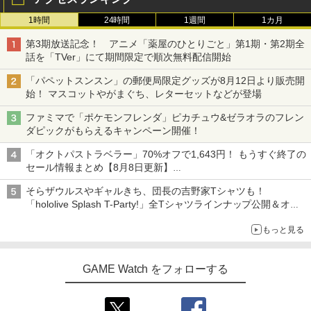
1時間
24時間
1週間
1カ月
第3期放送記念！ アニメ「薬屋のひとりごと」第1期・第2期全
話を「TVer」にて期間限定で順次無料配信開始
「パペットスンスン」の郵便局限定グッズが8月12日より販売開
始！ マスコットやがまぐち、レターセットなどが登場
ファミマで「ポケモンフレンダ」ピカチュウ&ゼラオラのフレン
ダピックがもらえるキャンペーン開催！
「オクトパストラベラー」70%オフで1,643円！ もうすぐ終了の
セール情報まとめ【8月8日更新】
ニンテンドーeショップでは「大神 絶景版」が67%オフで990円
そらザウルスやギャルきち、団長の吉野家Tシャツも！
「hololive Splash T-Party!」全Tシャツラインナップ公開＆オン
ライン販売開始
もっと見る
GAME Watch をフォローする