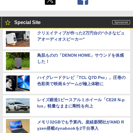
Special Site
クリエイティブが作った2万円台の“小さなピュ
アオーディオスピーカー”
鳥肌ものの「DENON HOME」サウンドを体感
した！
ハイグレードテレビ「TCL Q7D Pro」。圧巻の
色彩美で映画＆ゲームが極上体験に
レイズ鍛造1ピースアルミホイール「CE28 N-p
lus」軽量なままに剛性を向上
メモリ32GBでも予算内。産経新聞社がAMD R
yzen搭載dynabookを2千台導入