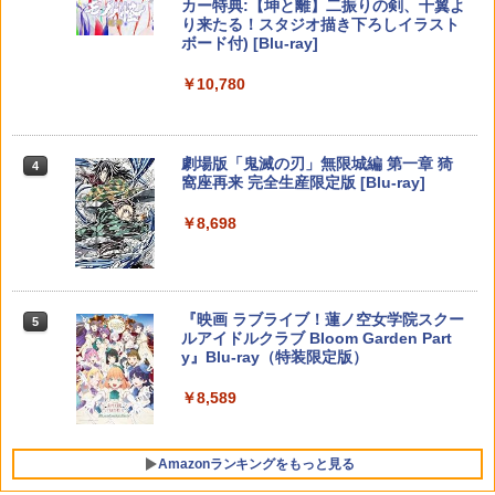
カー特典:【坤と離】二振りの剣、十翼よ
り来たる！スタジオ描き下ろしイラスト
【特典】MARVEL Tōkon: Fighting So
￥1,680
任天堂 【Switch2】ゼルダの伝説 ブレス
【純正品】Xbox 充電式バッテリー + US
4
4
4
ボード付) [Blu-ray]
uls(【早期購入封入特典】ロビーのアイ
オブ ザ ワイルド Nintendo Switch 2 Ed
B-C ケーブル
【中古】うどんの国の金色毛鞠 第一巻/
4
テムセット)
【純正品】DualSense ワイヤレスコン
ition [NXS-P-AAAAH NSW2 ゼルダノデ
ニンテンドープリペイド番号 9000円|オ
4
Blu−ray Disc/VPXY-71489
4
￥10,780
トローラー ミッドナイト ブラック(CFI-
ンセツ ブレス オブ ザ ワイルド]
ンラインコード版
￥2,618
ZCT2J01)
￥6,782
[Switch 2] ぽこ あ ポケモン エキスパン
￥749
4
ションパス（ダウンロード版）※3,200
￥7,710
￥9,000
￥10,737
ポイントまでご利用可
劇場版「鬼滅の刃」無限城編 第一章 猗
4
窩座再来 完全生産限定版 [Blu-ray]
【特典】トゥームレイダー：レガシー・
￥4,400
【国内正規品】Thrustmaster スラスト
5
5
オブ・アトランティス(【早期購入同梱特
マスター TH8S シフター - PC、PS4、P
鬼武者 Way of the Sword 【Switch2】
【送料無料】劇場版「鬼滅の刃」無限城
ニンテンドープリペイド番号 5000円|オ
5
5
5
￥8,698
典】コスチューム「ララ・クロフト・サ
【純正品】DualSense ワイヤレスコン
S5、PS5 Pro、Xbox One、Xbox Serie
POT-P-ABNMA
編 第一章 猗窩座再来(通常版)【Blu-ra
ンラインコード版
5
バイバー(仮)」（ゲーム内コンテンツ）)
トローラー(CFI-ZCT2J)
s X|S 対応の高精度 H パターン シフター
y】/アニメーション[Blu-ray]【返品種別
A】
レトロフリーク レッド×ホワイト ( レト
￥7,730
￥5,000
5
￥7,012
￥10,737
￥14,141
ロゲーム互換機 )（ コントローラーアダ
プターセット ）CY-RF-RW HDMI出力 ど
￥4,400
『映画 ラブライブ！蓮ノ空女学院スクー
5
こでもセーブ 互換機種 FC SFC SNES G
ルアイドルクラブ Bloom Garden Part
B GBC GBA MD GEN PCE TG-16 PCE
y』Blu-ray（特装限定版）
SG
￥8,589
￥25,300
Amazonランキングをもっと見る