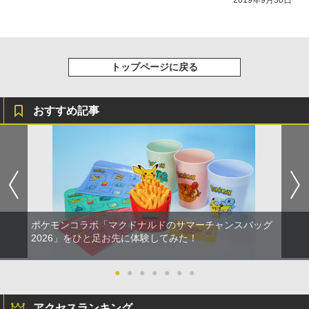
2019年9月30日
トップページに戻る
おすすめ記事
ポケモンコラボ「マクドナルドのサマーチャンスバッグ
2026」をひと足お先に体験してみた！
●
●
●
●
●
●
●
アクセスランキング