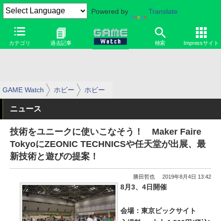
Powered by
Translate
カテゴリ
過去記事
検索
Impressサイト
GAME Watch
ホビー
ホビー
ニュース
技術をユニークに使いこなそう！ Maker Faire
TokyoにZEONIC TECHNICSや任天堂が出展、最
新技術と遊びの提案！
勝田哲也
2019年8月4日 13:42
8月3、4日開催
会場：東京ビックサイト