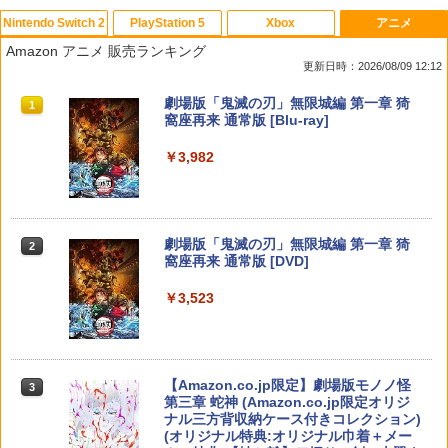
Nintendo Switch 2
PlayStation 5
Xbox
アニメ
ホリ ワイヤレスホリパッド TURBO for
シティーズ：スカイライン リマスター
PS Vita 2000 アナログスティック・スラ
【中古】おそ松さん 第五松（初回生産
1
1
1
1
Amazon アニメ 販売ランキング
Nintendo Switch 2 ルビーマゼンタ [N
ジャパン・スペシャル・エディション
イドパッド修理用基板 部品 パーツ L R
限定版 Blu-ray DISC）/Blu−ray Dis
更新日時：2026/08/09 12:12
SX-134]
互換 黒 ブラック オリジナルウエス スラ
c/EYXA-10744
イドパッド
￥5,591
スプラトゥーン レイダース|オンライン
PlayStation 5 デジタル・エディション
【純正品】Xbox ワイヤレス コントロー
劇場版「鬼滅の刃」無限城編 第一章 猗
1
1
1
1
￥7,580
￥272
コード版
日本語専用 Console Language: Japan
ラー + USB-C® ケーブル
窩座再来 通常版 [Blu-ray]
￥750
ese only (CFI-2200B01)
￥5,832
￥8,300
￥3,982
￥55,000
RIDE 6
【特典】ドラゴンクエストモンスターズ
猫物語 黒 つばさファミリー 上・下 セッ
2
2
2
4 枯れ木の国のビアンカ・フローラ S
＼マラソン限定★エントリーでP10倍／S
ト 全巻 完全生産限定版 物語シリーズ
2
witch2版(【早期購入封入特典】冒険ス
team Deck OLED / LCD フィルム 保護
【Blu-ray】
￥5,901
【純正品】Xbox ワイヤレス コントロー
タートダッシュセット)
フィルム ガラスフィルム 本体 保護 フィ
2
スプラトゥーン レイダース -Switch2
劇場版「鬼滅の刃」無限城編 第一章 猗
Beast of Reincarnation -PS5 【特典】
ラー (ロボット ホワイト)
2
2
ルム シート 液晶保護 ガラス スチーム ス
2
￥320
窩座再来 通常版 [DVD]
プロダクトコード 封入
チームデック OLED スチームデック LC
￥7,623
￥6,447
D ガイド枠 指紋防止
￥7,681
￥3,523
￥7,286
【特典】ファイナルファンタジー レゾナ
￥998
3
【中古】【Blu−ray】ファイナルファン
3
ンス PS5版(【初回封入特典】魔導船＆
ゼルダの伝説 ブレス オブ ザ ワイルド
タジーVII アドベントチルドレン コン
3
かけだし騎士の応援パック・かけだし騎
【純正品】Xbox ワイヤレス コントロー
Nintendo Switch 2 Edition
プリート 初回限定版 PS3版「ファイ
3
士のスタートダッシュパック)
ラー (カーボンブラック)
ナルファンタジーXIII」体験版・スリー
Nintendo Switch 2(日本語・国内専用)
【Amazon.co.jp限定】劇場版モノノ怪
【純正品】ディスクドライブ(CFI-ZDD1
3
3
3
Nintendo Switch2 専用 スリムハードポ
ブケース付 / アニメ
￥7,680
3
第三章 蛇神 (Amazon.co.jp限定オリジ
J) PlayStation 5
￥6,526
ーチ 収納ケース ハードケース ポーチ 収
￥8,020
ナル三方背収納ケース付きコレクション)
￥55,491
納バッグ 耐衝撃 スイッチ2 キャリングケ
￥540
(オリジナル特典:オリジナル巾着＋メー
￥11,849
ース 軽量 ◇ALW-PU-001