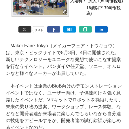
入場料：
大人 1,500円(税込)
18歳以下 700円(税
込)
リスト
Maker Faire Tokyo（メイカーフェア・トウキョウ）
は、東京・ビックサイトで8月3日、4日に開催された。
新しいテクノロジーをユニークな発想で使いこなす提案
を行なうイベント。バンダイや任天堂、ソニー、オムロ
ンなど様々なメーカーが出展していた。
本イベントは企業のBtoB向けのデモンストレーション
イベントではなく、ユーザー向け、子供達向けを強く意
識したイベントだ。VRキットでロボットを操縦したり、
未来の乗り物の提案、ワークショップ、レース体験、な
どなど開発者達が来場者に楽しんでもらいながら自分達
の技術をアピールするか、開発者達の試行錯誤が楽しめ
るイベントなのだ。