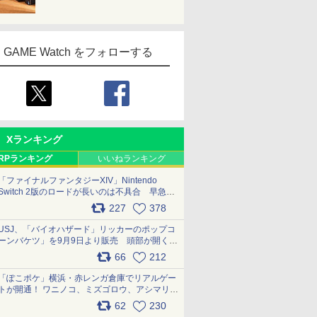
GAME Watch をフォローする
Xランキング
RPランキング
いいねランキング
「ファイナルファンタジーXIV」Nintendo
Switch 2版のロードが長いのは不具合 早急に
アップデートできるよう対応中
227
378
pic.x.com/s9S3nRCAGa
USJ、「バイオハザード」リッカーのポップコ
ーンバケツ」を9月9日より販売 頭部が開く仕
組み。味は恐怖を堪のう「味噌フレーバー」
66
212
pic.x.com/81MuXGahVM
「ぽこポケ」横浜・赤レンガ倉庫でリアルゲー
トが開通！ ワニノコ、ミズゴロウ、アシマリ登
場シーンをレポート pic.x.com/LDgEByVl6D
62
230