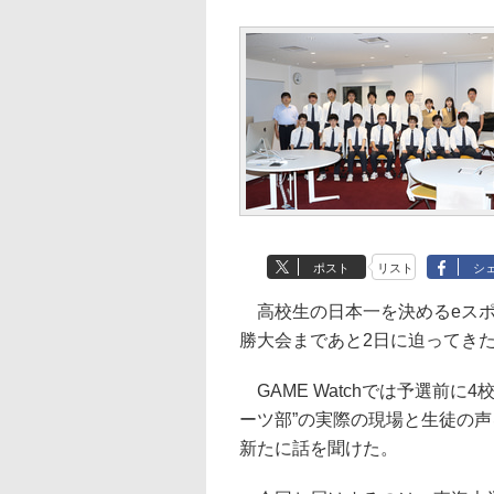
ポスト
リスト
シ
高校生の日本一を決めるeスポ
勝大会まであと2日に迫ってき
GAME Watchでは予選前に
ーツ部”の実際の現場と生徒の
新たに話を聞けた。