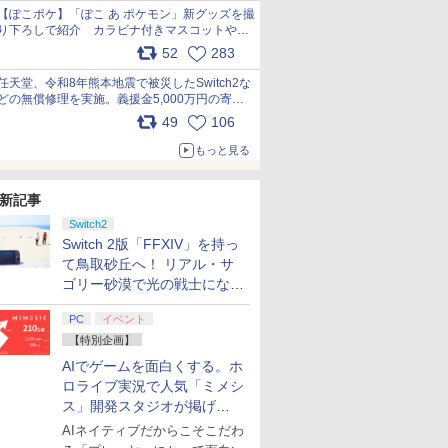
【ぽこポケ】「ぽこ あ ポケモン」新グッズを撮
り下ろしで紹介 カラビナ付きマスコットやス
クエアポーチが仲間入り
52
283
pic.x.com/XmVAgBxaW5
任天堂、令和8年熊本地震で被災したSwitch2な
どの無償修理を実施。義援金5,000万円の寄付
も発表 pic.x.com/BAYsMfUfUC
49
106
もっと見る
新記事
Switch2
Switch 2版「FFXIV」を持っ
て鳥取砂丘へ！ リアル・サ
ゴリー砂漠で光の戦士になっ
てみた
PC
イベント
【特別企画】
AIでゲームを面白くする。ホ
ロライブ実況で人気「ミメシ
ス」開発スタジオが掲げ
る“AI活用の信念”とは？【講
AIネイティブだからこそこだわ
演レポート】