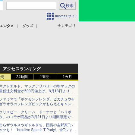
Impress サイト
全カテゴリ
エンタメ
グッズ
アクセスランキング
時間
24時間
1週間
1カ月
マクドナルド、マックデリバリーの朝マックの
最低注文料金が500円値上げ。8月18日より
1,500円から受付
ファミマで「ポケモンフレンダ」ピカチュウ&
ゼラオラのフレンダピックがもらえるキャンペ
ーン開催！
クリスピー・クリーム・ドーナツと「ハリポ
タ」のコラボ商品が8月21日より期間限定で発
売
そらザウルスやギャルきち、団長の吉野家Tシ
組分け帽子ドーナツなど見た目も楽しい商品が
ャツも！「hololive Splash T-Party!」全Tシャツ
登場
ラインナップ公開＆オンライン販売開始