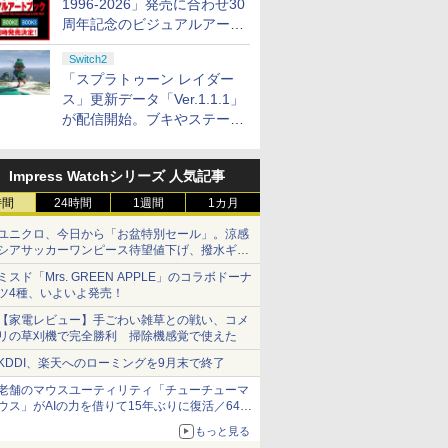
1996-2026」発売に合わせ30
周年記念のビジュアルアート
ブック3冊同時発売が決定
Switch2
「スプラトゥーン レイダー
ス」更新データ「Ver.1.1.1」
が配信開始。ブキやステージ
に関する不具合を修正
Impress Watchシリーズ 人気記事
時間
24時間
1週間
1カ月
ユニクロ、今日から「お盆特別セール」。涼感
シアサッカーワンピース待望値下げ、撥水ギア
ショーツは1990円に
ミスド「Mrs. GREEN APPLE」のコラボドーナ
ツ4種、いよいよ発売！
【家電レビュー】手ごわい雑草との戦い、コメ
リの草刈機で完全勝利 掃除機感覚で使えた
KDDI、楽天へのローミングを9月末で終了
老舗のマウスユーティリティ「チューチューマ
ウス」がAIの力を借りて15年ぶりに復活／64bit
化、Windows 10/11、「Chrome」も走り回
もっと見る
る。復活記念で2026年末まで500円