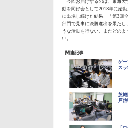
今回お届けするのは、東海大学
動を同好会として2018年に始
に出場し続けた結果、「第3回
部門で見事に決勝進出を果たし
うな活動を行ない、またどのよ
い。
関連記事
ゲー
スラ
茨城
戸啓
「ロ