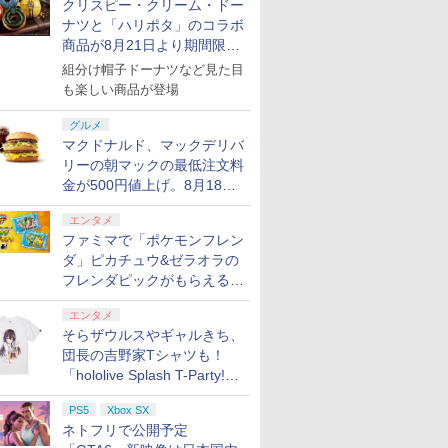
クリスピー・クリーム・ドー
ナツと「ハリポタ」のコラボ
商品が8月21日より期間限定
で発売
組分け帽子ドーナツなど見た目
も楽しい商品が登場
グルメ
マクドナルド、マックデリバ
リーの朝マックの最低注文料
金が500円値上げ。8月18日
より1,500円から受付
エンタメ
ファミマで「ポケモンフレン
ダ」ピカチュウ&ゼラオラの
フレンダピックがもらえるキ
ャンペーン開催！
エンタメ
そらザウルスやギャルきち、
団長の吉野家Tシャツも！
「hololive Splash T-Party!」
全Tシャツラインナップ公開
PS5
Xbox SX
＆オンライン販売開始
ネトフリで公開予定