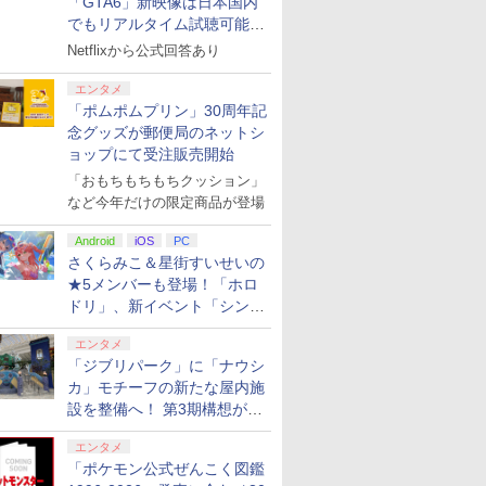
「GTA6」新映像は日本国内
でもリアルタイム試聴可能。
しかも日本語字幕付き
Netflixから公式回答あり
エンタメ
「ポムポムプリン」30周年記
念グッズが郵便局のネットシ
ョップにて受注販売開始
「おもちもちもちクッション」
など今年だけの限定商品が登場
Android
iOS
PC
さくらみこ＆星街すいせいの
★5メンバーも登場！「ホロ
ドリ」、新イベント「シンク
ロする夏のスパークル」がス
エンタメ
タート
「ジブリパーク」に「ナウシ
カ」モチーフの新たな屋内施
設を整備へ！ 第3期構想が公
開
エンタメ
「ポケモン公式ぜんこく図鑑