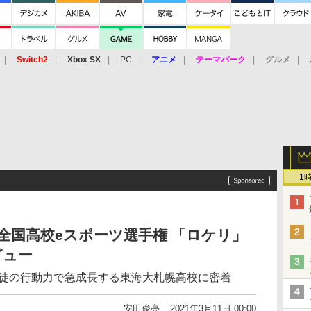
Switch2
Xbox SX
PC
アニメ
テーマパーク
グルメ
 Vita
3DS
アーケード
VR
1
全国高校eスポーツ選手権 「ロケリ」
ビュー
生徒の行動力で急成長する東海大札幌高校に密着
安田俊亮
2021年3月11日 00:00