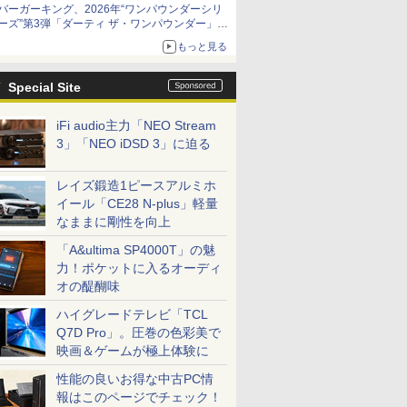
バーガーキング、2026年“ワンパウンダーシリ
ーズ”第3弾「ダーティ ザ・ワンパウンダー」を
8月7日発売
もっと見る
「特製ガーリックマヨソース」を使用した超大
型チーズバーガー
Special Site
iFi audio主力「NEO Stream
3」「NEO iDSD 3」に迫る
レイズ鍛造1ピースアルミホ
イール「CE28 N-plus」軽量
なままに剛性を向上
「A&ultima SP4000T」の魅
力！ポケットに入るオーディ
オの醍醐味
ハイグレードテレビ「TCL
Q7D Pro」。圧巻の色彩美で
映画＆ゲームが極上体験に
性能の良いお得な中古PC情
報はこのページでチェック！