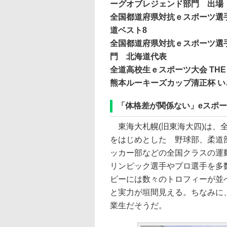
ーグオブレジェンド部門 出場
全国都道府県対抗ｅスポーツ選手権
道ベスト8
全国都道府県対抗ｅスポーツ選手権
門 北海道代表
全道高校生ｅスポーツ大会 THE 
熊本ルーキーズカップ清正杯 い
「体格差が関係ない」eスポ
東海大札幌(旧東海大四)は、
をはじめとした 野球部、柔道
ッカー部などの全国クラスの運
リンピック選手やプロ選手を多
ビーには数々のトロフィーが並
と実力が垣間見える。ちなみに
業生だそうだ。