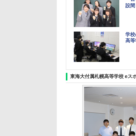
設間
学校
高等
東海大付属札幌高等学校 eス