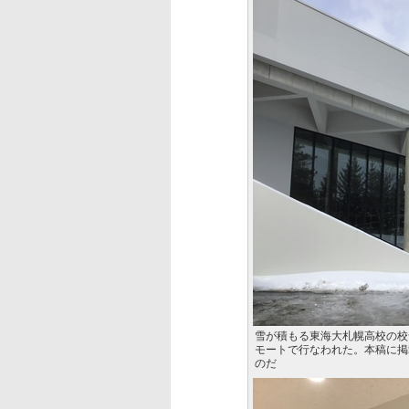
雪が積もる東海大札幌高校の校
モートで行なわれた。本稿に掲
のだ