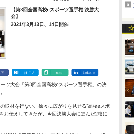
【第3回全国高校eスポーツ選手権 決勝大
会】
2021年3月13日、14日開催
ェア
はてブ
note
LinkedIn
ーツ大会「第3回全国高校eスポーツ選手権」の決
た。
4校の取材を行ない、徐々に広がりを見せる“高校eスポ
声をお伝えしてきたが、今回決勝大会に進んだ2校に