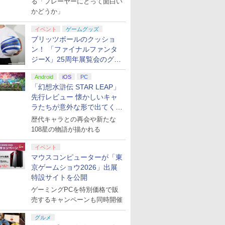
る「プレーヤーにとって面白い
かどうか」
イベント
ゲームグッズ
ブリッツボールのクッショ
ン！ 「ファイナルファンタ
ジーX」25周年展覧会のグッ
ズ情報が公開
Android
iOS
PC
「幻想水滸伝 STAR LEAP」
先行レビュー 懐かしいキャ
ラたちが意外な形で出てくる
シリーズ完全新作！
歴代キャラとの再会や新たな
108星の物語が描かれる
イベント
マウスコンピューターが「東
京ゲームショウ2026」出展
特設サイトを公開
ゲーミングPCを特別価格で販
売するキャンペーンも同時開催
グルメ