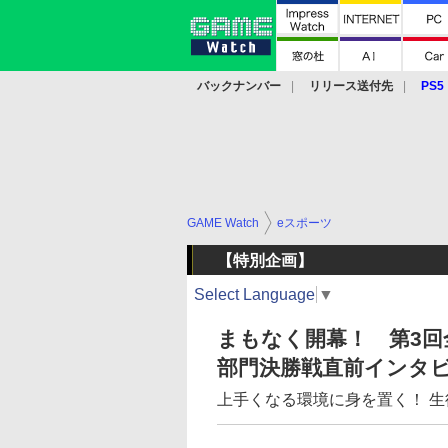
バックナンバー
リリース送付先
PS5
モバイル
eスポーツ
クラウド
PS
GAME Watch
eスポーツ
【特別企画】
Select Language
▼
まもなく開幕！ 第3回
部門決勝戦直前インタ
上手くなる環境に身を置く！ 