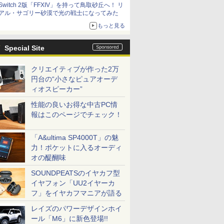
Switch 2版「FFXIV」を持って鳥取砂丘へ！ リ
アル・サゴリー砂漠で光の戦士になってみた
もっと見る
Special Site
クリエイティブが作った2万
円台の“小さなピュアオーデ
ィオスピーカー”
性能の良いお得な中古PC情
報はこのページでチェック！
「A&ultima SP4000T」の魅
力！ポケットに入るオーディ
オの醍醐味
SOUNDPEATSのイヤカフ型
イヤフォン「UU2イヤーカ
フ」をイヤカフマニアが語る
レイズのパワーデザインホイ
ール「M6」に新色登場!!