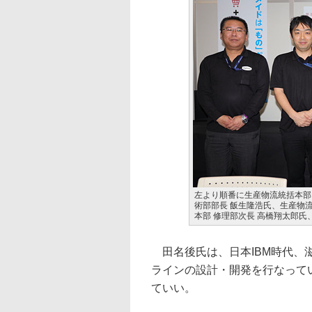
左より順番に生産物流統括本部
術部部長 飯生隆浩氏、生産物
本部 修理部次長 高橋翔太郎氏
田名後氏は、日本IBM時代、滋
ラインの設計・開発を行なってい
ていい。