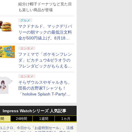
で発売
組分け帽子ドーナツなど見た目
も楽しい商品が登場
グルメ
マクドナルド、マックデリバ
リーの朝マックの最低注文料
金が500円値上げ。8月18日
より1,500円から受付
エンタメ
ファミマで「ポケモンフレン
ダ」ピカチュウ&ゼラオラの
フレンダピックがもらえるキ
ャンペーン開催！
エンタメ
そらザウルスやギャルきち、
団長の吉野家Tシャツも！
「hololive Splash T-Party!」
全Tシャツラインナップ公開
＆オンライン販売開始
Impress Watchシリーズ 人気記事
時間
24時間
1週間
1カ月
ユニクロ、今日から「お盆特別セール」。涼感