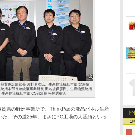
 品質保証部部長 片野勇次氏、生産物流統括本部 製造技
流統括本部長兼綾瀬事業所長 田名後保彦氏、生産物流統括
、生産物流統括本部 CS部次長 松尾秀樹氏
賀県の野洲事業所で、ThinkPadの液晶パネル生産
た。その道25年、まさにPC工場の大番頭といっ
1