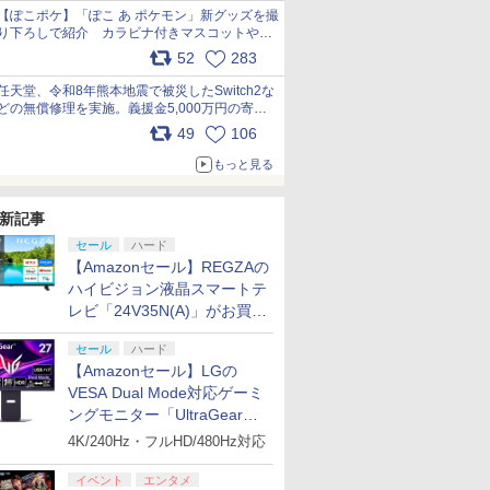
【ぽこポケ】「ぽこ あ ポケモン」新グッズを撮
り下ろしで紹介 カラビナ付きマスコットやス
クエアポーチが仲間入り
52
283
pic.x.com/XmVAgBxaW5
任天堂、令和8年熊本地震で被災したSwitch2な
どの無償修理を実施。義援金5,000万円の寄付
も発表 pic.x.com/BAYsMfUfUC
49
106
もっと見る
新記事
セール
ハード
【Amazonセール】REGZAの
ハイビジョン液晶スマートテ
レビ「24V35N(A)」がお買い
得！
セール
ハード
【Amazonセール】LGの
VESA Dual Mode対応ゲーミ
ングモニター「UltraGear
27G850A-B」がお買い得！
4K/240Hz・フルHD/480Hz対応
イベント
エンタメ