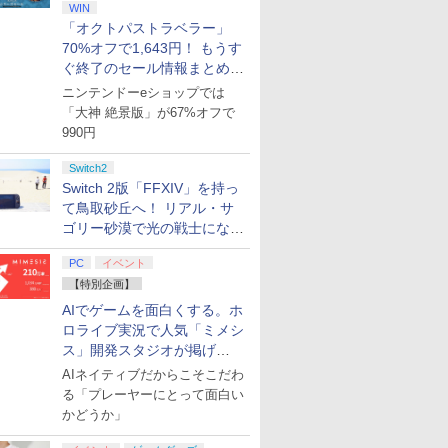
WIN
「オクトパストラベラー」
70%オフで1,643円！ もうす
ぐ終了のセール情報まとめ
【8月8日更新】
ニンテンドーeショップでは
「大神 絶景版」が67%オフで
990円
Switch2
Switch 2版「FFXIV」を持っ
て鳥取砂丘へ！ リアル・サ
ゴリー砂漠で光の戦士になっ
てみた
PC
イベント
【特別企画】
AIでゲームを面白くする。ホ
ロライブ実況で人気「ミメシ
ス」開発スタジオが掲げ
る“AI活用の信念”とは？【講
AIネイティブだからこそこだわ
演レポート】
る「プレーヤーにとって面白い
かどうか」