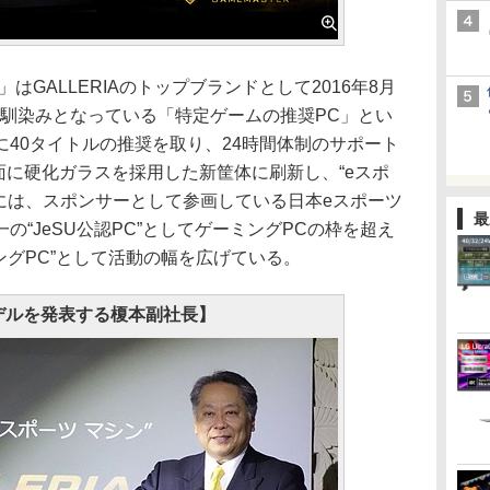
ER」はGALLERIAのトップブランドとして2016年8月
お馴染みとなっている「特定ゲームの推奨PC」とい
40タイトルの推奨を取り、24時間体制のサポート
側面に硬化ガラスを採用した新筐体に刷新し、“eスポ
には、スポンサーとして参画している日本eスポーツ
最
の“JeSU公認PC”としてゲーミングPCの枠を超え
ングPC”として活動の幅を広げている。
デルを発表する榎本副社長】