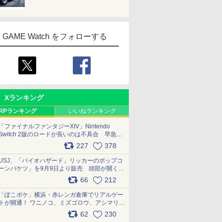
GAME Watch をフォローする
Xランキング
RPランキング
いいねランキング
「ファイナルファンタジーXIV」Nintendo
Switch 2版のロードが長いのは不具合 早急に
アップデートできるよう対応中
227
378
pic.x.com/s9S3nRCAGa
USJ、「バイオハザード」リッカーのポップコ
ーンバケツ」を9月9日より販売 頭部が開く仕
組み。味は恐怖を堪のう「味噌フレーバー」
66
212
pic.x.com/81MuXGahVM
「ぽこポケ」横浜・赤レンガ倉庫でリアルゲー
トが開通！ ワニノコ、ミズゴロウ、アシマリ登
場シーンをレポート pic.x.com/LDgEByVl6D
62
230