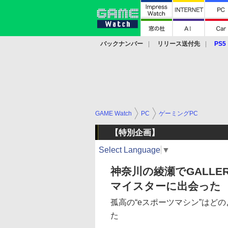
バックナンバー
リリース送付先
PS5
モバイル
eスポーツ
クラウド
PS
GAME Watch
PC
ゲーミングPC
【特別企画】
Select Language
▼
神奈川の綾瀬でGALLER
マイスターに出会った
孤高の“eスポーツマシン”はど
た