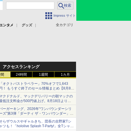
Impress サイト
全カテゴリ
エンタメ
グッズ
アクセスランキング
時間
24時間
1週間
1カ月
「オクトパストラベラー」70%オフで1,643
円！ もうすぐ終了のセール情報まとめ【8月8日
更新】
マクドナルド、マックデリバリーの朝マックの
ニンテンドーeショップでは「大神 絶景版」が
最低注文料金が500円値上げ。8月18日より
67%オフで990円
1,500円から受付
バーガーキング、2026年“ワンパウンダーシリ
ーズ”第3弾「ダーティ ザ・ワンパウンダー」を
8月7日発売
そらザウルスやギャルきち、団長の吉野家Tシ
「特製ガーリックマヨソース」を使用した超大
ャツも！「hololive Splash T-Party!」全Tシャツ
型チーズバーガー
ラインナップ公開＆オンライン販売開始