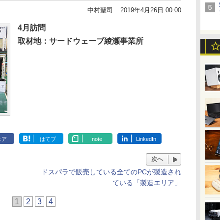
中村聖司
2019年4月26日 00:00
4月訪問
取材地：サードウェーブ綾瀬事業所
ェア
はてブ
note
LinkedIn
次へ
ドスパラで販売している全てのPCが製造され
ている「製造エリア」
1
2
3
4