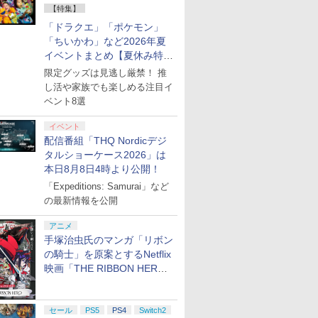
【特集】
「ドラクエ」「ポケモン」
「ちいかわ」など2026年夏
イベントまとめ【夏休み特
集】
限定グッズは見逃し厳禁！ 推
し活や家族でも楽しめる注目イ
ベント8選
イベント
配信番組「THQ Nordicデジ
タルショーケース2026」は
本日8月8日4時より公開！
「Expeditions: Samurai」など
の最新情報を公開
アニメ
手塚治虫氏のマンガ「リボン
の騎士」を原案とするNetflix
映画「THE RIBBON HERO
リボンヒーロー」本日配信開
始
セール
PS5
PS4
Switch2