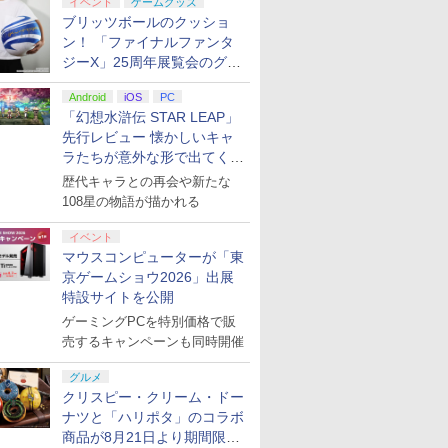
イベント
ゲームグッズ
ブリッツボールのクッショ
ン！ 「ファイナルファンタ
ジーX」25周年展覧会のグッ
ズ情報が公開
Android
iOS
PC
「幻想水滸伝 STAR LEAP」
先行レビュー 懐かしいキャ
ラたちが意外な形で出てくる
シリーズ完全新作！
歴代キャラとの再会や新たな
108星の物語が描かれる
イベント
マウスコンピューターが「東
京ゲームショウ2026」出展
特設サイトを公開
ゲーミングPCを特別価格で販
売するキャンペーンも同時開催
グルメ
クリスピー・クリーム・ドー
ナツと「ハリポタ」のコラボ
商品が8月21日より期間限定