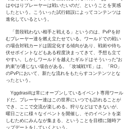
はやはりプレーヤーは戦いたいのだ、ということを実感
したという。こういった試行錯誤によってコンテンツは
進化しているという。
「普段戦わない相手と戦える」というのは、PvPを好
むプレーヤー達を燃え立たせている。ワールドでの戦い
の場合対戦カードは固定化する傾向があり、戦術や待ち
伏せポイントなどもある程度決まってきて、予想も立て
やすい。しかしワールドを越えたギルドはそういった“お
約束”が通じない場合がある。「攻城戦YE」は、「RO」
のPvPにおいて、新たな流れをもたらすコンテンツとな
ったという。
Yggdrasillは常にオープンしているイベント専用ワール
ドだ。プレーヤー達はこの世界にいつでも訪れることが
でき、ここで交流が楽しめる。狩りなどはできないが、
曜日ごとに様々なイベントを開催し、そのイベントを楽
しむためにみんなが集まる、ということを目標に随時ア
ップデートをしていくという。