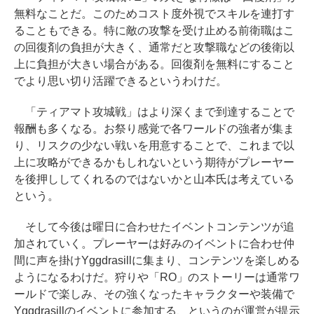
無料なことだ。このためコスト度外視でスキルを連打す
ることもできる。特に敵の攻撃を受け止める前衛職はこ
の回復剤の負担が大きく、通常だと攻撃職などの後衛以
上に負担が大きい場合がある。回復剤を無料にすること
でより思い切り活躍できるというわけだ。
「ティアマト攻城戦」はより深くまで到達することで
報酬も多くなる。お祭り感覚で各ワールドの強者が集ま
り、リスクの少ない戦いを用意することで、これまで以
上に攻略ができるかもしれないという期待がプレーヤー
を後押ししてくれるのではないかと山本氏は考えている
という。
そして今後は曜日に合わせたイベントコンテンツが追
加されていく。プレーヤーは好みのイベントに合わせ仲
間に声を掛けYggdrasillに集まり、コンテンツを楽しめる
ようになるわけだ。狩りや「RO」のストーリーは通常ワ
ールドで楽しみ、その強くなったキャラクターや装備で
Yggdrasillのイベントに参加する、というのが運営が提示