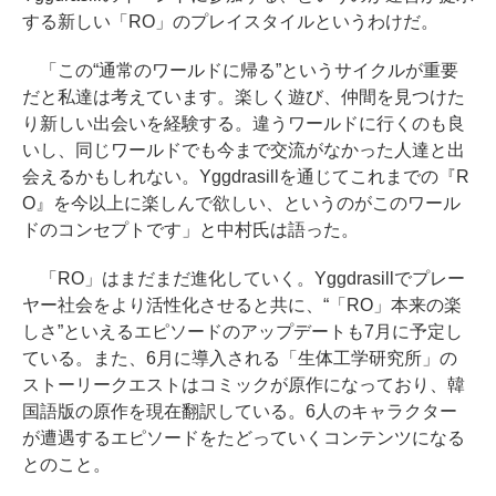
する新しい「RO」のプレイスタイルというわけだ。
「この“通常のワールドに帰る”というサイクルが重要
だと私達は考えています。楽しく遊び、仲間を見つけた
り新しい出会いを経験する。違うワールドに行くのも良
いし、同じワールドでも今まで交流がなかった人達と出
会えるかもしれない。Yggdrasillを通じてこれまでの『R
O』を今以上に楽しんで欲しい、というのがこのワール
ドのコンセプトです」と中村氏は語った。
「RO」はまだまだ進化していく。Yggdrasillでプレー
ヤー社会をより活性化させると共に、“「RO」本来の楽
しさ”といえるエピソードのアップデートも7月に予定し
ている。また、6月に導入される「生体工学研究所」の
ストーリークエストはコミックが原作になっており、韓
国語版の原作を現在翻訳している。6人のキャラクター
が遭遇するエピソードをたどっていくコンテンツになる
とのこと。