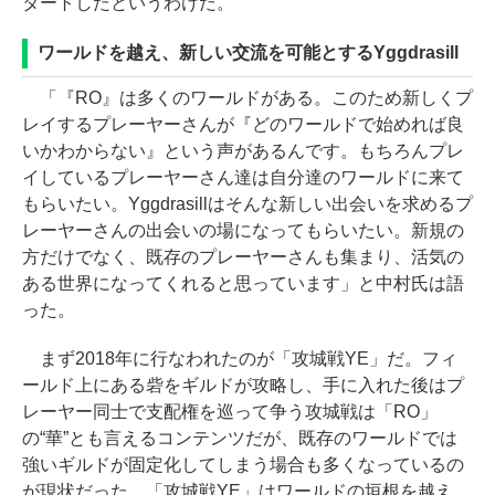
タートしたというわけだ。
ワールドを越え、新しい交流を可能とするYggdrasill
「『RO』は多くのワールドがある。このため新しくプ
レイするプレーヤーさんが『どのワールドで始めれば良
いかわからない』という声があるんです。もちろんプレ
イしているプレーヤーさん達は自分達のワールドに来て
もらいたい。Yggdrasillはそんな新しい出会いを求めるプ
レーヤーさんの出会いの場になってもらいたい。新規の
方だけでなく、既存のプレーヤーさんも集まり、活気の
ある世界になってくれると思っています」と中村氏は語
った。
まず2018年に行なわれたのが「攻城戦YE」だ。フィ
ールド上にある砦をギルドが攻略し、手に入れた後はプ
レーヤー同士で支配権を巡って争う攻城戦は「RO」
の“華”とも言えるコンテンツだが、既存のワールドでは
強いギルドが固定化してしまう場合も多くなっているの
が現状だった。「攻城戦YE」はワールドの垣根を越え、