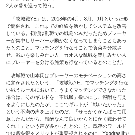
2人が砦を巡って戦う。
「攻城戦YE」は、2018年の4月、8月、9月といった形
で開催され、これまでの経験を活かしてシステムを改善
している。初期は乱戦での戦闘のみだったためプレーヤ
ーが集中しサーバーが動かなくなってしまうこともあっ
たとのこと。マッチングを行なうことで負荷を分散さ
せ、戦いを楽しみたい人、カオスな乱戦を楽しみたい人
にプレーヤーを分ける施策も行なっているとのことだ。
攻城戦で山本氏はプレーヤーのモチベーションの高さ
に驚かされたという。「攻城戦YE」でマッチングを行な
い戦うルールにおいて、うまくマッチングできなかった
場合は、そのギルドを「不戦勝」扱いにし、報酬を与え
るようにしたのだが、ここでギルドが「戦いたかった」
という不満の声を上げたのだ。「せっかくがんばって用
意したんだから、報酬なんて良いからとにかく戦わせて
くれ！」という声が多かったとのこと。既存のワールド
では砦を得るメリットが重要視されるのに、Yggdrasillで