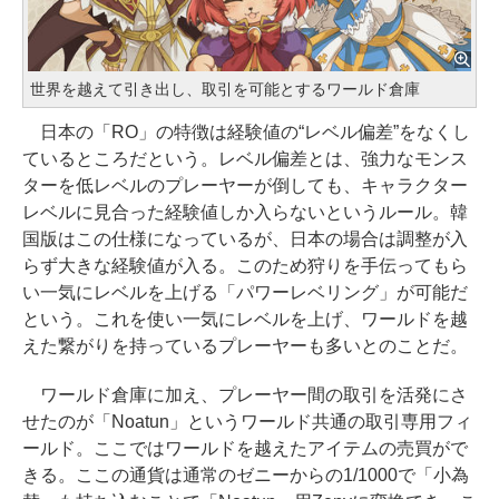
世界を越えて引き出し、取引を可能とするワールド倉庫
日本の「RO」の特徴は経験値の“レベル偏差”をなくし
ているところだという。レベル偏差とは、強力なモンス
ターを低レベルのプレーヤーが倒しても、キャラクター
レベルに見合った経験値しか入らないというルール。韓
国版はこの仕様になっているが、日本の場合は調整が入
らず大きな経験値が入る。このため狩りを手伝ってもら
い一気にレベルを上げる「パワーレベリング」が可能だ
という。これを使い一気にレベルを上げ、ワールドを越
えた繋がりを持っているプレーヤーも多いとのことだ。
ワールド倉庫に加え、プレーヤー間の取引を活発にさ
せたのが「Noatun」というワールド共通の取引専用フィ
ールド。ここではワールドを越えたアイテムの売買がで
きる。ここの通貨は通常のゼニーからの1/1000で「小為