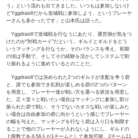
う』という流れも出てきました。いつもは参加しないけ
どYggdrasillだから攻城戦に参加しよう、というプレーヤ
ーさんも多かったです」と山本氏は語った。
Yggdrasillで攻城戦を行なうにあたり、運営側が気をつ
けたのが“対戦カード”だという。ギルドとギルドをどう
いうマッチングを行なうか、そのバランスを考え、初期
の頃は手動で、そしてその経験を活かしてシステムで割
り振れるように進めているとのことだ。
Yggdrasillでは決められた2つのギルドが支配を争う砦
と、誰でも参加でき乱戦が楽しめる砦の2つのパターン
を用意し、プレーヤー達が戦い方を選べる状況を用意し
た。正々堂々と戦いたい場合はマッチングに参加し割り
振られた砦で戦い、そうでないカオスな戦いが楽しみた
い場合は自由参加の砦に向かうという感じでプレーヤー
の幅を与えた。マッチングを行なう砦は入り口を制限す
ることで他のプレーヤーが入れないようにし、ギルドの
上限数である56人が1チームとして参加可能、2チーム11