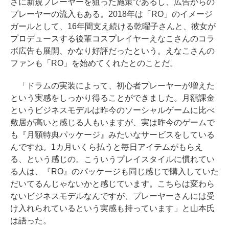
さに新規プレーヤーを狙った施策であるし、広告からの
プレーヤーの流入もある。2018年は「RO」のイメージ
ガールとして、16年間支え続ける乾曜子さんと、彼女が
プロデュースする後輩コスプレイヤーえなこさんのコラ
ボ広告も展開、かなり好評だったという。えなこさんの
ファンも「RO」を始めてくれたとのことだ。
「ドラムの実装によって、初心者プレーヤーが増えた
という実感をしっかり得ることができました。月額課金
というビジネスモデルは昨今のソーシャルゲームに比べ
敷居が高いと感じる人もいますが、実は昨今のゲームで
も『月額特典パッケージ』みたいなサービスをしている
んですね。1カ月いくら払うと毎日アイテムがもらえ
る、という感じの。こういうプレイスタイルに慣れてい
る人は、『RO』のパッケージも同じ感じで購入していた
だいてるんじゃないかと感じています。こちらは変わら
ないビジネスモデルなんですが、プレーヤーさんには受
け入れられているという実感も持っています」と山本氏
は語った。