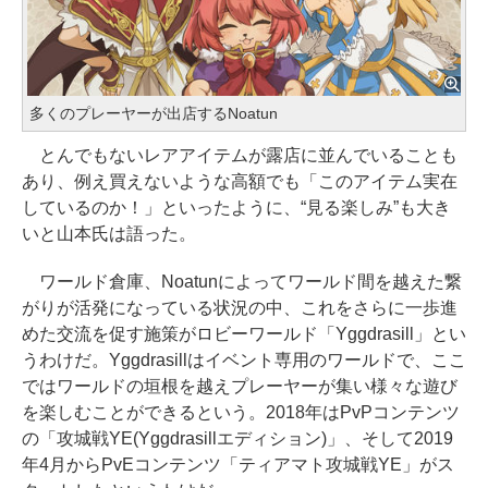
多くのプレーヤーが出店するNoatun
とんでもないレアアイテムが露店に並んでいることも
あり、例え買えないような高額でも「このアイテム実在
しているのか！」といったように、“見る楽しみ”も大き
いと山本氏は語った。
ワールド倉庫、Noatunによってワールド間を越えた繋
がりが活発になっている状況の中、これをさらに一歩進
めた交流を促す施策がロビーワールド「Yggdrasill」とい
うわけだ。Yggdrasillはイベント専用のワールドで、ここ
ではワールドの垣根を越えプレーヤーが集い様々な遊び
を楽しむことができるという。2018年はPvPコンテンツ
の「攻城戦YE(Yggdrasillエディション)」、そして2019
年4月からPvEコンテンツ「ティアマト攻城戦YE」がス