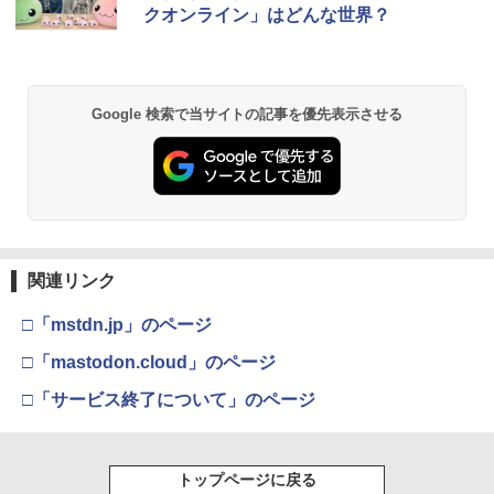
ese only (CFI-2200B01)
クオンライン」はどんな世界？
￥5,832
￥8,300
￥3,982
ミュージカル『刀剣乱舞』 ～静かなる夜
2
￥55,000
半の寝ざめ～【Blu-ray】 [ ミュージカル
『刀剣乱舞』 ]
【純正品】Xbox ワイヤレス コントロー
2
Google 検索で当サイトの記事を優先表示させる
￥7,821
スプラトゥーン レイダース -Switch2
劇場版「鬼滅の刃」無限城編 第一章 猗
Beast of Reincarnation -PS5 【特典】
ラー (ロボット ホワイト)
2
2
2
窩座再来 通常版 [DVD]
プロダクトコード 封入
￥6,449
￥7,681
￥3,523
￥7,286
ヤマトよ永遠に REBEL3199 7＜最終巻
3
＞【Blu-ray】 [ 西崎義展 ]
【純正品】Xbox ワイヤレス コントロー
3
￥8,751
ラー (カーボンブラック)
関連リンク
Nintendo Switch 2(日本語・国内専用)
【Amazon.co.jp限定】劇場版モノノ怪
【純正品】ディスクドライブ(CFI-ZDD1
3
3
3
第三章 蛇神 (Amazon.co.jp限定オリジ
J) PlayStation 5
￥8,020
ナル三方背収納ケース付きコレクション)
￥55,491
□「mstdn.jp」のページ
銀河英雄伝説 Blu-ray BOX スタンダー
4
(オリジナル特典:オリジナル巾着＋メー
￥11,980
ドエディション 1【Blu-ray】 [ 堀川亮 ]
カー特典:【坤と離】二振りの剣、十翼よ
□「mastodon.cloud」のページ
り来たる！スタジオ描き下ろしイラスト
【純正品】Xbox 充電式バッテリー + US
4
￥16,368
ボード付) [Blu-ray]
□「サービス終了について」のページ
B-C ケーブル
【純正品】DualSense ワイヤレスコン
ニンテンドープリペイド番号 9000円|オ
4
4
￥10,780
トローラー ミッドナイト ブラック(CFI-
ンラインコード版
￥2,618
ZCT2J01)
トップページに戻る
￥9,000
銀河英雄伝説 Blu-ray BOX スタンダー
5