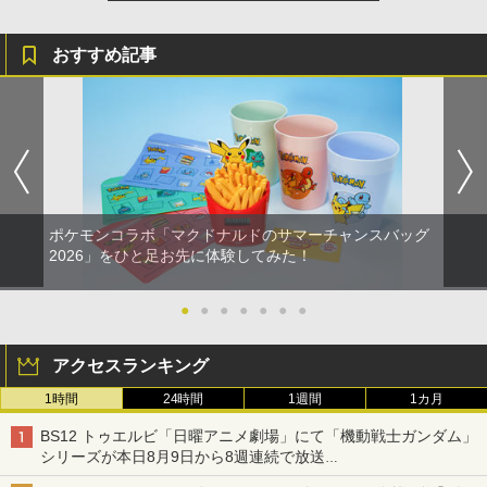
￥10,737
ドエディション 4【Blu-ray】 [ 堀川亮 ]
劇場版「鬼滅の刃」無限城編 第一章 猗
4
窩座再来 完全生産限定版 [Blu-ray]
【国内正規品】Thrustmaster スラスト
5
￥21,824
おすすめ記事
マスター TH8S シフター - PC、PS4、P
ニンテンドープリペイド番号 5000円|オ
5
￥8,698
【純正品】DualSense ワイヤレスコン
S5、PS5 Pro、Xbox One、Xbox Serie
ンラインコード版
5
トローラー(CFI-ZCT2J)
s X|S 対応の高精度 H パターン シフター
￥5,000
￥10,737
￥14,141
『映画 ラブライブ！蓮ノ空女学院スクー
5
ルアイドルクラブ Bloom Garden Part
y』Blu-ray（特装限定版）
ポケモンコラボ「マクドナルドのサマーチャンスバッグ
￥8,589
2026」をひと足お先に体験してみた！
●
●
●
●
●
●
●
アクセスランキング
1時間
24時間
1週間
1カ月
BS12 トゥエルビ「日曜アニメ劇場」にて「機動戦士ガンダム」
シリーズが本日8月9日から8週連続で放送
初回は「機動戦士ガンダム【HDリマスター版】」