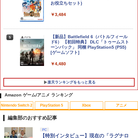
バッグ 防水 防塵 耐衝撃 持ち運び便利 ポ
お役立ちセット)
ーチ スタンド/コントローラー/カード/ド
ックなど収納可能 カバー 収納ボックス
￥3,484
￥2,880
【新品】Battlefield 6（バトルフィール
5
ド6） 【初回特典】 DLC「トゥームスト
Nintendo Switch 2 ACアダプター
ーンパック」 同梱 PlayStation5 (PS5)
5
[ゲームソフト]
￥3,974
￥4,480
楽天ランキングをもっと見る
Amazon ゲーム/アニメ ランキング
Nintendo Switch 2
PlayStation 5
Xbox
アニメ
花緑青が明ける日に 豪華版 セル【Blu-r
1
ay】 [ 四宮義俊 ]
編集部のおすすめ記事
￥6,692
スプラトゥーン レイダース|オンライン
PlayStation 5 デジタル・エディション
【純正品】Xbox ワイヤレス コントロー
劇場版「鬼滅の刃」無限城編 第一章 猗
PC
1
1
1
1
コード版
日本語専用 Console Language: Japan
ラー + USB-C® ケーブル
窩座再来 通常版 [Blu-ray]
【特別インタビュー】現在の「ラグナロ