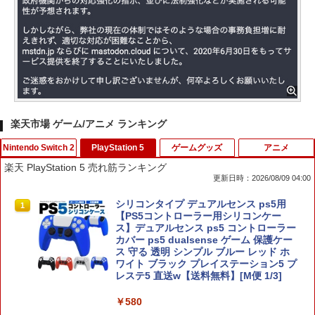
楽天市場 ゲーム/アニメ ランキング
Nintendo Switch 2
PlayStation 5
ゲームグッズ
アニメ
楽天 PlayStation 5 売れ筋ランキング
更新日時：2026/08/09 04:00
【7週連続1位】inklink公式 Switch / Sw
シリコンタイプ デュアルセンス ps5用
1
1
itch2 コントローラー 最新モデル 最新フ
【PS5コントローラー用シリコンケー
ァームウェア プロコン プロコン2 プロコ
ス】デュアルセンス ps5 コントローラー
ントローラー スイッチ2 スイッチ Switc
カバー ps5 dualsense ゲーム 保護ケー
h コントローラー ワイヤレスコントロー
ス 守る 透明 シンプル ブルー レッド ホ
ラー 連射機能 ワイヤレス switch2コン
ワイト ブラック プレイステーション5 プ
トローラ Switch2コントローラー
レステ5 直送w【送料無料】[M便 1/3]
￥2,960
￥580