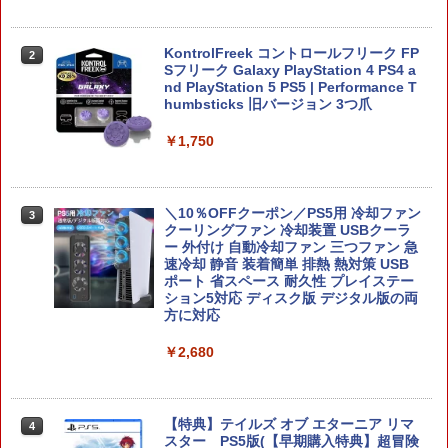
Switch2用 温度モニターファン
KontrolFreek コントロールフリーク FP
2
2
Sフリーク Galaxy PlayStation 4 PS4 a
nd PlayStation 5 PS5 | Performance T
￥3,224
humbsticks 旧バージョン 3つ爪
￥1,750
【お買い物マラソン期間限定♪最大30％O
3
FF】【tomtoc公式店】 Switch 2対応 ハ
＼10％OFFクーポン／PS5用 冷却ファン
3
ードケース FancyCase-G05 Nintendo
クーリングファン 冷却装置 USBクーラ
2025年 スイッチ2モデル用 スリムケース
ー 外付け 自動冷却ファン 三つファン 急
持ち運び キャリングケース 耐衝撃 薄型
速冷却 静音 装着簡単 排熱 熱対策 USB
ハードポーチ ゲームカード12枚収納 ア
ポート 省スペース 耐久性 プレイステー
クセサリーポーチ
ション5対応 ディスク版 デジタル版の両
方に対応
￥2,653
￥2,680
【顧客満足度98.3%】 Switch2 ケース
4
大容量 Switch2/Switch通常モデル/Swit
【特典】テイルズ オブ エターニア リマ
4
ch lite/Switch 有機ELモテルに対応 収納
スター PS5版(【早期購入特典】超冒険