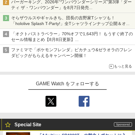
バーガーキング、2026年“ワンパウンダーシリーズ”第3弾「ダー
ティ ザ・ワンパウンダー」を8月7日発売
「特製ガーリックマヨソース」を使用した超大型チーズバーガー
そらザウルスやギャルきち、団長の吉野家Tシャツも！
「hololive Splash T-Party!」全Tシャツラインナップ公開＆オン
ライン販売開始
「オクトパストラベラー」70%オフで1,643円！ もうすぐ終了の
セール情報まとめ【8月8日更新】
ニンテンドーeショップでは「大神 絶景版」が67%オフで990円
ファミマで「ポケモンフレンダ」ピカチュウ&ゼラオラのフレン
ダピックがもらえるキャンペーン開催！
もっと見る
GAME Watch をフォローする
Special Site