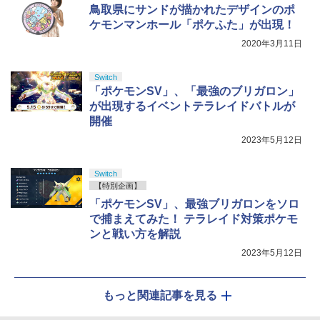
鳥取県にサンドが描かれたデザインのポ
【Amazon.co.jp限定】劇場版モノノ怪
5
ケモンマンホール「ポケふた」が出現！
第三章 蛇神 (オリジナル特典:オリジナル
巾着＋メーカー特典:【坤と離】二振りの
2020年3月11日
剣、十翼より来たる！スタジオ描き下ろ
しイラストボード付) [DVD]
Switch
「ポケモンSV」、「最強のブリガロン」
￥8,800
が出現するイベントテラレイドバトルが
開催
2023年5月12日
Switch
【特別企画】
「ポケモンSV」、最強ブリガロンをソロ
で捕まえてみた！ テラレイド対策ポケモ
ンと戦い方を解説
2023年5月12日
もっと関連記事を見る