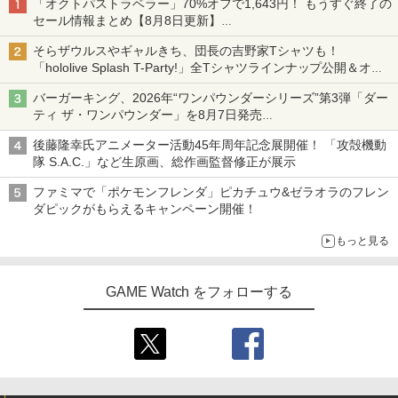
「オクトパストラベラー」70%オフで1,643円！ もうすぐ終了の
セール情報まとめ【8月8日更新】
ニンテンドーeショップでは「大神 絶景版」が67%オフで990円
そらザウルスやギャルきち、団長の吉野家Tシャツも！
「hololive Splash T-Party!」全Tシャツラインナップ公開＆オン
ライン販売開始
バーガーキング、2026年“ワンパウンダーシリーズ”第3弾「ダー
ティ ザ・ワンパウンダー」を8月7日発売
「特製ガーリックマヨソース」を使用した超大型チーズバーガー
後藤隆幸氏アニメーター活動45年周年記念展開催！ 「攻殻機動
隊 S.A.C.」など生原画、総作画監督修正が展示
ファミマで「ポケモンフレンダ」ピカチュウ&ゼラオラのフレン
ダピックがもらえるキャンペーン開催！
もっと見る
GAME Watch をフォローする