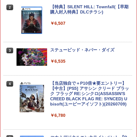
【特典】デジモンストーリー タイムスト
2
レンジャー Switch2版(【早期購入封入
【特典】SILENT HILL: Townfall(【早期
2
特典】プレオーダーパック＋「デジモン
購入封入特典】DLCチラシ)
カードゲーム」プレイアブルカード)
￥6,507
￥6,943
桃太郎電鉄2 〜あなたの町も きっとあ
ステューピッド・ネバー・ダイズ
3
3
る〜 Nintendo Switch 2 Edition 東日本
編＋西日本編 【Switch2】 NXS-P-A8K
￥6,535
RD
￥7,890
【当店独自で＋P10倍★要エントリー】
4
【中古】[PS5] アサシン クリード ブラッ
ク フラッグ RE:シンクロ(ASSASSIN'S
【特典】ドラゴンクエストVII Reimagin
CREED BLACK FLAG RE: SYNCED) U
4
ed NintendoSwitch2版(40周年スライム
bisoft(ユービーアイソフト)(20260709)
アクリルチャーム)
￥6,780
￥7,987