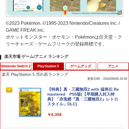
©2023 Pokémon. ©1995-2023 Nintendo/Creatures Inc. /
GAME FREAK inc.
ポケットモンスター・ポケモン・Pokémonは任天堂・ク
リーチャーズ・ゲームフリークの登録商標です。
楽天市場 ゲーム/アニメ ランキング
Nintendo Switch 2
PlayStation 5
ゲームグッズ
アニメ
楽天 PlayStation 5 売れ筋ランキング
更新日時：2026/08/08 20:00
【中古】Nintendo Switch2ソフト マリ
【特典】真・三國無双2 with 猛将伝 Re
1
1
オテニス フィーバー【一宮店】
mastered PS5版(【早期購入封入特
典】「赤兎鐙『真・三國無双2』レトロ
スタイル」DLC)
￥6,900
￥6,358