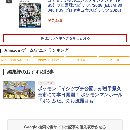
コナミデジタルエンタテインメント 【P
5
【特典】ほの暮しの庭 switch2版(【初
S5】プロ野球スピリッツ2026 [ELJM-30
5
回外付特典】切り取れるクリアカード)
940 PS5 プロヤキュウスピリッツ 2026]
￥8,118
￥7,440
楽天ランキングをもっと見る
Amazon ゲーム/アニメ ランキング
Nintendo Switch 2
PlayStation 5
Xbox
アニメ
【中古】大乱闘スマッシュブラザーズX
【中古】アーロと少年 MovieNEX [純正
1
1
ブルーレイ＋純正ケース]
編集部のおすすめ記事
￥350
￥780
スプラトゥーン レイダース|オンライン
PlayStation 5 デジタル・エディション
【純正品】Xbox ワイヤレス コントロー
劇場版「鬼滅の刃」無限城編 第一章 猗
エンタメ
1
1
1
1
コード版
日本語専用 Console Language: Japan
ラー + USB-C® ケーブル
窩座再来 通常版 [Blu-ray]
ポケモン「イシツブテ公園」が岩手県久
ese only (CFI-2200B01)
慈市にて本日開園！ ポケモンマンホール
￥5,832
￥8,300
￥3,982
「ポケふた」のお披露目も
￥55,000
【中古】アッコにおまかせ!ブレインショ
【中古】アナと雪の女王 MovieNEX BD
2
2
ック
+DVDセット 【ブルーレイ】／クリステ
ン・ベルブルーレイ／海外アニメ・定番
スタジオ
【純正品】Xbox ワイヤレス コントロー
￥350
2
スプラトゥーン レイダース -Switch2
劇場版「鬼滅の刃」無限城編 第一章 猗
Beast of Reincarnation -PS5 【特典】
ラー (ロボット ホワイト)
2
2
2
Google 検索で当サイトの記事を優先表示させる
窩座再来 通常版 [DVD]
プロダクトコード 封入