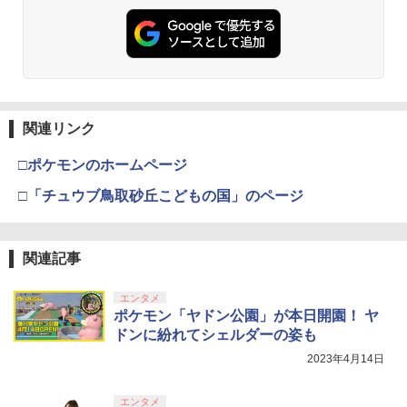
￥806
￥6,446
￥7,681
￥3,523
￥7,286
【中古】ラストストーリー(特典なし) -
3
Wii
グリンチ 【Blu-ray】
3
【純正品】Xbox ワイヤレス コントロー
3
￥350
ラー (カーボンブラック)
￥1,265
Nintendo Switch 2(日本語・国内専用)
【Amazon.co.jp限定】劇場版モノノ怪
【純正品】ディスクドライブ(CFI-ZDD1
3
3
3
第三章 蛇神 (Amazon.co.jp限定オリジ
J) PlayStation 5
関連リンク
￥8,020
ナル三方背収納ケース付きコレクション)
￥55,491
【中古】不思議のダンジョン 風来のシレ
(オリジナル特典:オリジナル巾着＋メー
4
￥11,980
□ポケモンのホームページ
ンDS
カー特典:【坤と離】二振りの剣、十翼よ
り来たる！スタジオ描き下ろしイラスト
□「チュウブ鳥取砂丘こどもの国」のページ
リメンバー・ミー 【Blu-ray】
【純正品】Xbox 充電式バッテリー + US
4
4
ボード付) [Blu-ray]
￥1,078
B-C ケーブル
【純正品】DualSense ワイヤレスコン
￥2,992
ニンテンドープリペイド番号 9000円|オ
4
4
￥10,780
トローラー ミッドナイト ブラック(CFI-
ンラインコード版
￥2,618
ZCT2J01)
関連記事
【中古】Nintendo マリオカート8 デラ
5
￥9,000
ックス 【Nintendo Switch】【アリオ倉
￥10,737
エンタメ
劇場版「鬼滅の刃」無限城編 第一章 猗
敷】保証期間1週間
4
ポケモン「ヤドン公園」が本日開園！ ヤ
窩座再来 完全生産限定版 [Blu-ray]
「超かぐや姫！」通常版【Blu-ray】 [ 夏
【国内正規品】Thrustmaster スラスト
5
5
ドンに紛れてシェルダーの姿も
￥4,500
吉ゆうこ ]
マスター TH8S シフター - PC、PS4、P
ニンテンドープリペイド番号 5000円|オ
5
￥8,698
【純正品】DualSense ワイヤレスコン
S5、PS5 Pro、Xbox One、Xbox Serie
2023年4月14日
ンラインコード版
5
トローラー(CFI-ZCT2J)
s X|S 対応の高精度 H パターン シフター
￥5,371
￥5,000
エンタメ
￥10,737
￥14,141