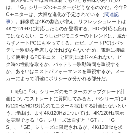
個人的に今年は台湾取材でもっとも興味があったの
は、「G」シリーズのモニターがどうなるのかだ。今年P
Cモニターは、大幅な進化が予定されている（
関連記
事
）。解像度は4Kの割合が増え、リフレッシュレートは
4Kで120Hzに対応したものが登場する。HDR対応も忘れ
てはならない。こうしたPCモニターのトレンドは、遠か
らずノートPCにもやってくる。ただ、ノートPCはバッ
テリー駆動を考慮しなければならないため、電源に接続
して使用するPCモニターと同列には並べられない。ピー
ク時の性能を取るか、バッテリー駆動時間を重視する
か、あるいはコストパフォーマンスを重視するか。メー
カーによって明確にポリシーが分かれる部分だ。
Lin氏に「G」シリーズのモニターのアップグレード計
画についてストレートに質問してみると、Gシリーズに4
K/120Hz/HDR対応のモニターを採用する計画はないとい
う。理由は、まず4K/120Hzについては、4K/120Hz表示
を実現できる「G」シリーズは自ずと「GT」、「G
S」、「GE」シリーズに限定されるが、4K/120Hzを求