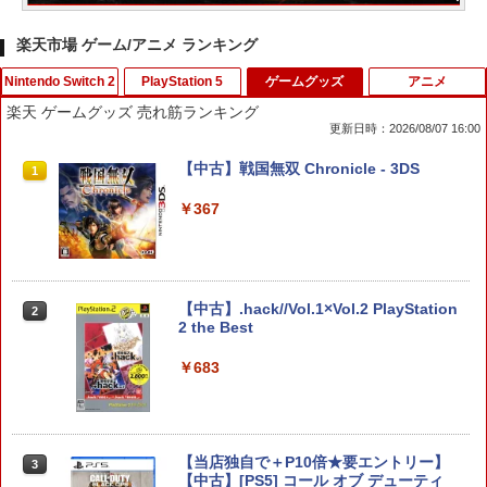
楽天市場 ゲーム/アニメ ランキング
Nintendo Switch 2
PlayStation 5
ゲームグッズ
アニメ
楽天 ゲームグッズ 売れ筋ランキング
更新日時：2026/08/07 16:00
Pokemon LEGENDS Z-A Nintendo Swi
FPS エイム アシストキャップ PS5 PS4
【中古】戦国無双 Chronicle - 3DS
1
1
1
tch 2 Edition 【Switch2】 NXS-P-ALZ
コントローラ 対応 Playstation プレイス
LB
テーション 対戦 APEX cod フォトナ FP
￥367
Sフリーク カバー 可動域アップ ゲーム
パープル オレンジ シューティングゲー
￥7,230
ム アクションゲーム プレステ プレステ5
プレステ4
【中古】.hack//Vol.1×Vol.2 PlayStation
2
￥680
ゼルダの伝説 ティアーズ オブ ザ キン
2 the Best
2
グダム Nintendo Switch 2 Edition 【S
witch2】 NXS-P-AXN7B
￥683
【中古】【PS5】Ed-0: Zombie Uprisin
￥7,830
2
g 【CEROレーティング「Z」】
￥1,079
【当店独自で＋P10倍★要エントリー】
3
ぽこ あ ポケモン
【中古】[PS5] コール オブ デューティ
3