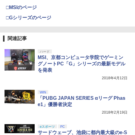
J) PlayStation 5
￥55,871
□MSIのページ
￥7,681
￥11,849
劇場版「鬼滅の刃」無限城編 第一章 猗
□Gシリーズのページ
3
劇場版「鬼滅の刃」無限城編 第一章 猗
4
窩座再来 通常版 [DVD]
窩座再来(完全生産限定版)【Blu-ray】 [
吾峠呼世晴 ]
【純正品】Xbox 充電式バッテリー + US
4
￥3,523
【純正品】DualSense ワイヤレスコン
B-C ケーブル
ニンテンドープリペイド番号 9000円|オ
4
4
関連記事
トローラー ミッドナイト ブラック(CFI-
￥8,690
ンラインコード版
ZCT2J01)
￥2,618
￥9,000
ハード
￥10,737
MSI、京都コンピュータ学院でゲーミン
劇場版「鬼滅の刃」無限城編 第一章 猗
4
【楽天ブックス限定先着特典】劇場版
5
グノートPC「G」シリーズの最新モデル
窩座再来 完全生産限定版 [Blu-ray]
「僕の心のヤバイやつ」【Blu-ray】(A6
を発表
アクリルプレート) [ 堀江瞬 ]
【純正品】Xbox ワイヤレス コントロー
ニンテンドープリペイド番号 5000円|オ
5
5
￥8,698
【純正品】DualSense ワイヤレスコン
ラー (カーボンブラック)
2018年4月12日
ンラインコード版
5
トローラー(CFI-ZCT2J)
￥8,800
￥8,020
￥5,000
WIN
￥10,737
「PUBG JAPAN SERIES αリーグ Phas
【Amazon.co.jp限定】劇場版モノノ怪
5
e1」優勝者決定
第三章 蛇神 (オリジナル特典:オリジナル
巾着＋メーカー特典:【坤と離】二振りの
2018年2月19日
剣、十翼より来たる！スタジオ描き下ろ
しイラストボード付) [DVD]
eスポーツ
PC
サードウェーブ、池袋に都内最大級のe-S
￥8,800