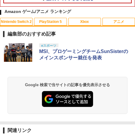
￥4,200
Amazon ゲーム/アニメ ランキング
Nintendo Switch 2
PlayStation 5
Xbox
アニメ
【中古】【未使用品】カーズ2 MovieNE
1
X [DVDのみ]
編集部のおすすめ記事
￥3,080
スプラトゥーン レイダース|オンライン
PlayStation 5 デジタル・エディション
【純正品】Xbox ワイヤレス コントロー
【Amazon.co.jp限定】劇場版モノノ怪
eスポーツ
1
1
1
1
コード版
日本語専用 Console Language: Japan
ラー + USB-C® ケーブル
第三章 蛇神 (Amazon.co.jp限定オリジ
MSI、プロゲーミングチームSunSisterの
ese only (CFI-2200B01)
ナル三方背収納ケース付きコレクション)
メインスポンサー就任を発表
(オリジナル特典:オリジナル巾着＋メー
￥5,832
￥8,300
カー特典:【坤と離】二振りの剣、十翼よ
￥55,000
映画『THE FIRST SLAM DUNK』 STAN
2
り来たる！スタジオ描き下ろしイラスト
DARD EDITION【Blu-ray】（早期予約
ボード付) [Blu-ray]
特典なし） [ 井上雄彦 ]
Xbox プリペイドカード 5,000円 デジタ
2
Google 検索で当サイトの記事を優先表示させる
￥10,780
スプラトゥーン レイダース -Switch2
Beast of Reincarnation -PS5 【特典】
ルコード 【旧 Xbox ギフトカード】 [オ
2
￥3,850
2
プロダクトコード 封入
ンラインコード]
￥6,455
￥7,286
￥5,000
劇場版「鬼滅の刃」無限城編 第一章 猗
2
あやかしトライアングル 3《完全生産限
3
窩座再来 通常版 [Blu-ray]
定版》 (初回限定) 【Blu-ray】
￥3,964
【純正品】Xbox ワイヤレス コントロー
￥6,667
3
関連リンク
Nintendo Switch 2(日本語・国内専用)
【純正品】ディスクドライブ(CFI-ZDD1
3
ラー (ロボット ホワイト)
3