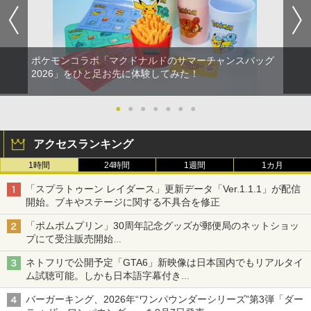
ポケモンコラボ「マクドナルドのサマーチャンスバッグ
2026」をひと足お先に体験してみた！
●
●
●
●
●
●
●
アクセスランキング
1時間
24時間
1週間
1カ月
「スプラトゥーン レイダース」更新データ「Ver.1.1.1」が配信
開始。ブキやステージに関する不具合を修正
「ポムポムプリン」30周年記念グッズが郵便局のネットショッ
プにて受注販売開始
「おもちもちもちクッション」など今年だけの限定商品が登場
ネトフリで公開予定「GTA6」新映像は日本国内でもリアルタイ
ム試聴可能。しかも日本語字幕付き
Netflixから公式回答あり
バーガーキング、2026年“ワンパウンダーシリーズ”第3弾「ダー