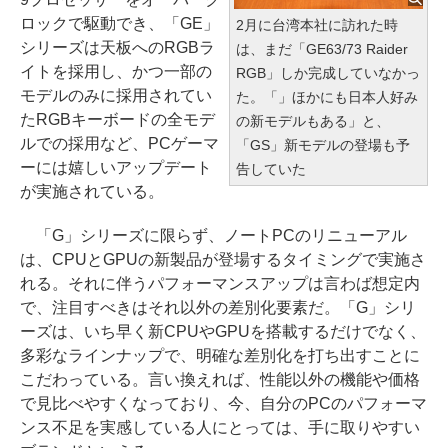
ロックで駆動でき、「GE」
2月に台湾本社に訪れた時
シリーズは天板へのRGBラ
は、まだ「GE63/73 Raider
イトを採用し、かつ一部の
RGB」しか完成していなかっ
モデルのみに採用されてい
た。「」ほかにも日本人好み
たRGBキーボードの全モデ
の新モデルもある」と、
ルでの採用など、PCゲーマ
「GS」新モデルの登場も予
ーには嬉しいアップデート
告していた
が実施されている。
「G」シリーズに限らず、ノートPCのリニューアル
は、CPUとGPUの新製品が登場するタイミングで実施さ
れる。それに伴うパフォーマンスアップは言わば想定内
で、注目すべきはそれ以外の差別化要素だ。「G」シリ
ーズは、いち早く新CPUやGPUを搭載するだけでなく、
多彩なラインナップで、明確な差別化を打ち出すことに
こだわっている。言い換えれば、性能以外の機能や価格
で見比べやすくなっており、今、自分のPCのパフォーマ
ンス不足を実感している人にとっては、手に取りやすい