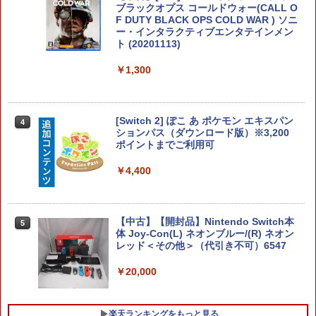
ブラックオプス コールドウォー(CALL O
F DUTY BLACK OPS COLD WAR ) ソニ
￥7,880
ー・インタラクティブエンタテインメン
エイムアップリング FPS EVOgames 日
ト (20201113)
3
本製 天然ゴム 6個セット PS5 PS4 Switc
h プロコン PC コントローラー用 エイム
￥1,300
アシスト リング スポンジ リコイル制御
操作性向上 ゲーミング
【楽天ブックス限定特典】ドンキーコン
4
グ バナンザ(「スーパーマリオ」ステッ
￥1,980
カー2種)
[Switch 2] ぽこ あ ポケモン エキスパン
4
ションパス（ダウンロード版）※3,200
￥7,902
ポイントまでご利用可
【特典】テイルズ オブ エターニア リマ
4
￥4,400
スター PS5版(【早期購入特典】超冒険
お役立ちセット)
【楽天ブックス限定特典】スーパー マリ
5
オパーティ ジャンボリー Nintendo Swit
￥3,484
ch 2 Edition ＋ ジャンボリーTV(「スー
【中古】【開封品】Nintendo Switch本
5
パーマリオ」ステッカー2種)
体 Joy-Con(L) ネオンブルー/(R) ネオン
レッド＜その他＞（代引き不可）6547
￥8,032
シティコネクション 【PS5】カルドセプ
5
￥20,000
ト ザ ファースト 通常版 [ELJM-30899
PS5 カルドセプト ザ ファ-スト ツウジョ
ウ]
楽天ランキングをもっと見る