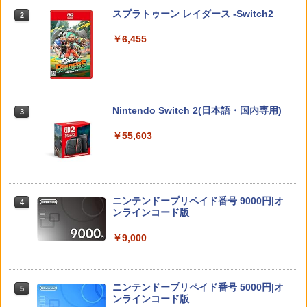
￥4,370
￥3,280
￥1,254
スプラトゥーン レイダース -Switch2
2
SALE プロフリーク チーキー フリーク2
2
限定クリアカラー PRO FREAK Cheeky
￥6,455
モデル V2 PS5 PS4 NS pro凹型 FPS 無
段階高さ調節 profreek PS4 PS5 ninten
ペルソナ5 ザ・ロイヤル 主人公×ぶく
3
do switchプロコン対応【定形外郵便の
ドラゴンクエストXI 過ぎ去りし時を求
宮崎駿と青サギと… ～「君たちはどう生
3
3
ぶ ぬいぐるみマスコット 07.魅力 ラ
み送料無料】しまリス堂※箱壊れによる
めて S Switch2版
きるか」への道～【Blu-ray】 [ (ドキュ
ンク1
返品交換はお受けできません
メンタリー) ]
￥4,930
￥2,200
Nintendo Switch 2(日本語・国内専用)
￥2,490
3
￥3,722
￥55,603
ホリ Switch2 星のカービィ ぬいポーチ f
4
Switch2 ケース スイッチ2 Nintendo 対
4
がんばれゴエモン大集合！ PS5版
or Nintendo Switch 2 カービィ
アニプレックス ブルーレイディスク
3
4
応 スイッチ スイッチツー 名入れ かわい
劇場版「鬼滅の刃」無限列車編 通常版
い ニンテンドースイッチ カバー ポーチ
￥4,889
￥4,980
switch Lite 新型 本体 ジョイコン ソフ
￥4,400
ニンテンドープリペイド番号 9000円|オ
ト ケーブル 収納可能 ポーチ クリスマス
4
ンラインコード版
ギフト クリスマス プレゼント 送料無料
￥9,000
スクウェア・エニックス 【Switch2】FI
￥1,300
5
NAL FANTASY VII REBIRTH [POT-P-A
【店内全品P10倍 8/4〜要エントリー】
羅小黒戦記2 ぼくらが望む未来(通常版)
4
BMTA NSW2 ファイナルファンタジ-7 リ
5
【中古】[PS5] Clair Obscur: Expeditio
【Blu-ray】 [ 花澤香菜 ]
バ-ス]
n 33(クレール・オブスキュール:エクス
ニンテンドープリペイド番号 5000円|オ
ゲーム機 本体 脳を鍛える大人の娯楽ゲ
5
5
ペディション 33) Kepler Interactive(20
￥4,976
￥5,920
ンラインコード版
ーム 4タイトル収録 HDMI 差すだけ ワイ
250424)