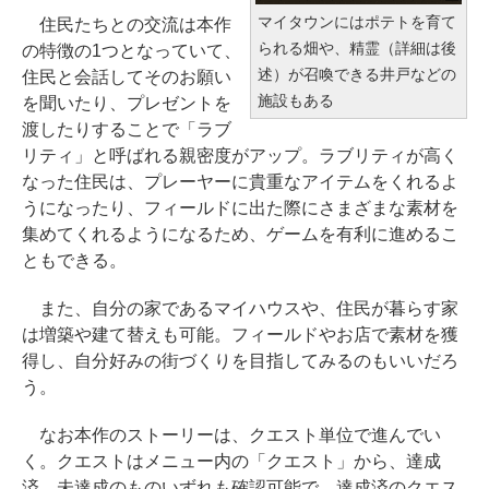
マイタウンにはポテトを育て
住民たちとの交流は本作
られる畑や、精霊（詳細は後
の特徴の1つとなっていて、
述）が召喚できる井戸などの
住民と会話してそのお願い
施設もある
を聞いたり、プレゼントを
渡したりすることで「ラブ
リティ」と呼ばれる親密度がアップ。ラブリティが高く
なった住民は、プレーヤーに貴重なアイテムをくれるよ
うになったり、フィールドに出た際にさまざまな素材を
集めてくれるようになるため、ゲームを有利に進めるこ
ともできる。
また、自分の家であるマイハウスや、住民が暮らす家
は増築や建て替えも可能。フィールドやお店で素材を獲
得し、自分好みの街づくりを目指してみるのもいいだろ
う。
なお本作のストーリーは、クエスト単位で進んでい
く。クエストはメニュー内の「クエスト」から、達成
済、未達成のものいずれも確認可能で、達成済のクエス