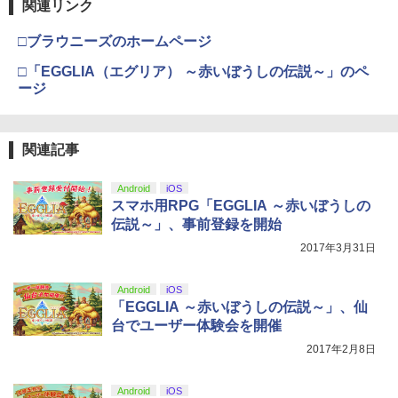
関連リンク
劇場版「鬼滅の刃」無限城編 第一章 猗
【純正品】ディスクドライブ(CFI-ZDD1
3
ラー (ロボット ホワイト)
3
窩座再来 完全生産限定版 [Blu-ray]
J) PlayStation 5
□ブラウニーズのホームページ
￥7,681
￥8,698
￥11,849
□「EGGLIA（エグリア） ～赤いぼうしの伝説～」のペ
ージ
【純正品】Xbox 充電式バッテリー + US
4
【純正品】DualSense ワイヤレスコン
B-C ケーブル
4
『映画 ラブライブ！蓮ノ空女学院スクー
4
トローラー ミッドナイト ブラック(CFI-
ルアイドルクラブ Bloom Garden Part
関連記事
ZCT2J01)
￥2,618
y』Blu-ray（特装限定版）
￥10,737
Android
iOS
￥8,589
スマホ用RPG「EGGLIA ～赤いぼうしの
伝説～」、事前登録を開始
【純正品】Xbox ワイヤレス コントロー
5
【純正品】DualSense ワイヤレスコン
ラー (カーボンブラック)
2017年3月31日
5
劇場版「鬼滅の刃」無限城編 第一章 猗
5
トローラー(CFI-ZCT2J)
窩座再来 完全生産限定版 [DVD]
￥8,020
Android
iOS
￥10,737
「EGGLIA ～赤いぼうしの伝説～」、仙
￥7,828
台でユーザー体験会を開催
2017年2月8日
Android
iOS