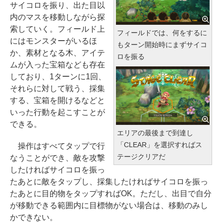
サイコロを振り、出た目以
内のマスを移動しながら探
索していく。フィールド上
フィールドでは、何をするに
にはモンスターがいるほ
もターン開始時にまずサイコ
か、素材となる木、アイテ
ロを振る
ムが入った宝箱なども存在
しており、1ターンに1回、
それらに対して戦う、採集
する、宝箱を開けるなどと
いった行動を起こすことが
できる。
エリアの最後まで到達し
「CLEAR」を選択すればス
操作はすべてタップで行
テージクリアだ
なうことができ、敵を攻撃
したければサイコロを振っ
たあとに敵をタップし、採集したければサイコロを振っ
たあとに目的物をタップすればOK。ただし、出目で自分
が移動できる範囲内に目標物がない場合は、移動のみし
かできない。