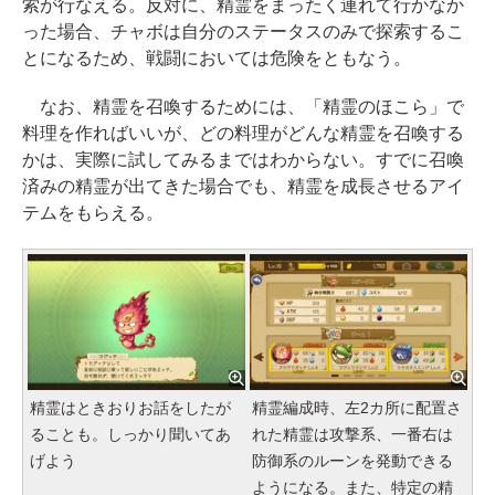
索が行なえる。反対に、精霊をまったく連れて行かなか
った場合、チャボは自分のステータスのみで探索するこ
とになるため、戦闘においては危険をともなう。
なお、精霊を召喚するためには、「精霊のほこら」で
料理を作ればいいが、どの料理がどんな精霊を召喚する
かは、実際に試してみるまではわからない。すでに召喚
済みの精霊が出てきた場合でも、精霊を成長させるアイ
テムをもらえる。
精霊はときおりお話をしたが
精霊編成時、左2カ所に配置さ
ることも。しっかり聞いてあ
れた精霊は攻撃系、一番右は
げよう
防御系のルーンを発動できる
ようになる。また、特定の精