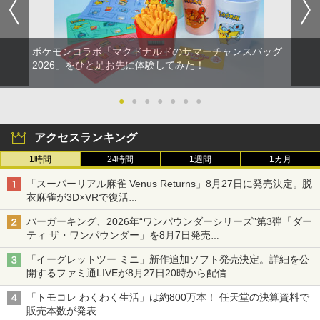
ポケモンコラボ「マクドナルドのサマーチャンスバッグ
2026」をひと足お先に体験してみた！
●
●
●
●
●
●
●
アクセスランキング
1時間
24時間
1週間
1カ月
「スーパーリアル麻雀 Venus Returns」8月27日に発売決定。脱
衣麻雀が3D×VRで復活
発売から2週間は20%オフになるセールが実施
バーガーキング、2026年“ワンパウンダーシリーズ”第3弾「ダー
ティ ザ・ワンパウンダー」を8月7日発売
「特製ガーリックマヨソース」を使用した超大型チーズバーガー
「イーグレットツー ミニ」新作追加ソフト発売決定。詳細を公
開するファミ通LIVEが8月27日20時から配信
シリーズ累計100タイトルへ
「トモコレ わくわく生活」は約800万本！ 任天堂の決算資料で
販売本数が発表