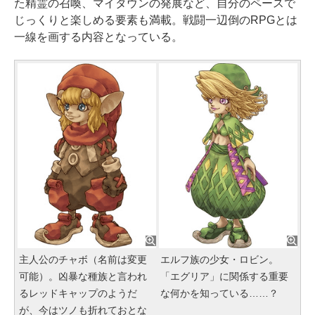
た精霊の召喚、マイタウンの発展など、自分のペースで
じっくりと楽しめる要素も満載。戦闘一辺倒のRPGとは
一線を画する内容となっている。
主人公のチャボ（名前は変更
エルフ族の少女・ロビン。
可能）。凶暴な種族と言われ
「エグリア」に関係する重要
るレッドキャップのようだ
な何かを知っている……？
が、今はツノも折れておとな