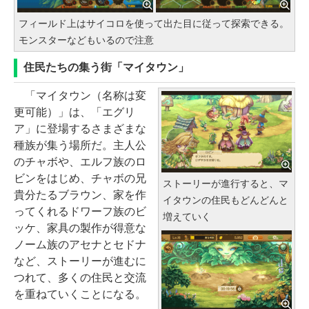
フィールド上はサイコロを使って出た目に従って探索できる。
モンスターなどもいるので注意
住民たちの集う街「マイタウン」
「マイタウン（名称は変
更可能）」は、「エグリ
ア」に登場するさまざまな
種族が集う場所だ。主人公
のチャボや、エルフ族のロ
ビンをはじめ、チャボの兄
ストーリーが進行すると、マ
貴分たるブラウン、家を作
イタウンの住民もどんどんと
ってくれるドワーフ族のビ
増えていく
ッケ、家具の製作が得意な
ノーム族のアセナとセドナ
など、ストーリーが進むに
つれて、多くの住民と交流
を重ねていくことになる。