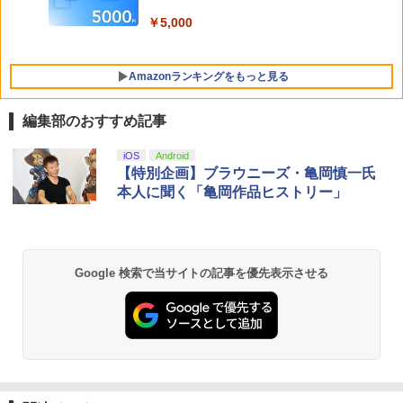
ヤレスコントローラー 付き 麻雀 将棋 脳
トレ ゲーム イーハトーヴォ物語 サラブ
￥5,000
￥5,580
レッドブリーダー3 KTFC-008B【メール
便送料無料】
Amazonランキングをもっと見る
￥4,980
コナミデジタルエンタテインメント 【封
5
入特典付】【PS5】METAL GEAR SOLI
編集部のおすすめ記事
D: MASTER COLLECTION Vol.2 [ELJM
-30900 PS5 メタルギアソリッド マスタ-
コレクション 2]
PlayStation 5 デジタル・エディション
【純正品】Xbox ワイヤレス コントロー
劇場版「鬼滅の刃」無限城編 第一章 猗
iOS
Android
1
1
1
日本語専用 Console Language: Japan
ラー + USB-C® ケーブル
窩座再来 通常版 [Blu-ray]
【特別企画】ブラウニーズ・亀岡慎一氏
ese only (CFI-2200B01)
￥5,610
本人に聞く「亀岡作品ヒストリー」
￥8,300
￥3,964
￥55,000
Xbox プリペイドカード 5,000円 デジタ
2
Google 検索で当サイトの記事を優先表示させる
劇場版「鬼滅の刃」無限城編 第一章 猗
Beast of Reincarnation -PS5 【特典】
ルコード 【旧 Xbox ギフトカード】 [オ
2
2
窩座再来 通常版 [DVD]
プロダクトコード 封入
ンラインコード]
￥3,523
￥7,286
￥5,000
【純正品】Xbox ワイヤレス コントロー
3