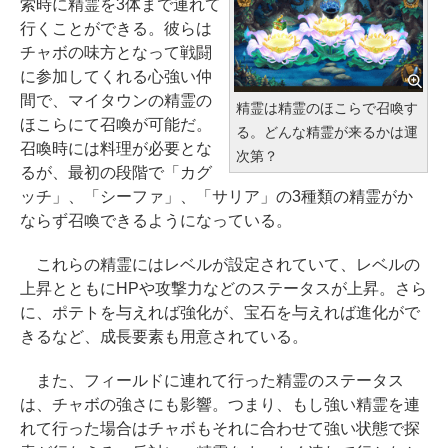
索時に精霊を3体まで連れて
行くことができる。彼らは
チャボの味方となって戦闘
に参加してくれる心強い仲
間で、マイタウンの精霊の
精霊は精霊のほこらで召喚す
ほこらにて召喚が可能だ。
る。どんな精霊が来るかは運
召喚時には料理が必要とな
次第？
るが、最初の段階で「カグ
ッチ」、「シーファ」、「サリア」の3種類の精霊がか
ならず召喚できるようになっている。
これらの精霊にはレベルが設定されていて、レベルの
上昇とともにHPや攻撃力などのステータスが上昇。さら
に、ポテトを与えれば強化が、宝石を与えれば進化がで
きるなど、成長要素も用意されている。
また、フィールドに連れて行った精霊のステータス
は、チャボの強さにも影響。つまり、もし強い精霊を連
れて行った場合はチャボもそれに合わせて強い状態で探