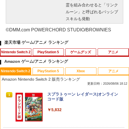
霊を組み合わせると「リンク
ルーン」と呼ばれるパッシブ
スキルも発動
©DMM.com POWERCHORD STUDIO/BROWNIES
楽天市場 ゲーム/アニメ ランキング
Nintendo Switch 2
PlayStation 5
ゲームグッズ
アニメ
Amazon ゲーム/アニメ ランキング
Nintendo Switch 2
PlayStation 5
Xbox
アニメ
eFootball(TM) Kick-Off! 【Switch2】
PS5 スティックカバー コントローラー
【中古】劇場版マクロスF~イツワリノウ
【中古】ファインディング・ドリー Mov
1
1
1
1
Amazon Nintendo Switch 2 販売ランキング
RL205-J1
交換用 スティックキャップ PS4 コント
タヒメ~ Blu-ray Disc (PS3専用ソフト収
ieNEX [純正ブルーレイ＋純正ケース]
更新日時：2026/08/06 18:12
ローラー / PS5 コントローラー / PS5 コ
録) ハイブリッドパック
ントローラー Edge ハンドル 交換用 周
￥3,600
￥1,080
スプラトゥーン レイダース|オンライン
辺機器 ホコリ防止 全面保護 快適なグリ
1
￥386
コード版
ップ 取付簡単 DualSense DualShock4
対応 ブラック 2個入
￥5,832
￥630
アンサー Switch2/PC用 miniコントロ
【中古】【未使用品】塔の上のラプンツ
NewスーパーマリオブラザーズWii ノコ
2
2
2
ーラー ブラック [ANS-SW200BK]
ェル [DVDのみ]
ノコエアホッケー