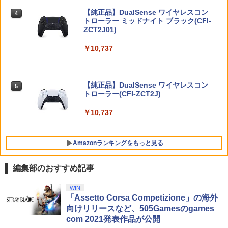
￥2,992
Minecraft PS5版
4
【純正品】DualSense ワイヤレスコン
￥9,801
ニンテンドープリペイド番号 9000円|オ
4
4
トローラー ミッドナイト ブラック(CFI-
ンラインコード版
￥2,438
ZCT2J01)
￥9,000
￥10,737
【08/18入荷分☆】【新品】【NS2H】Ni
5
とーとつにエジプト神【Blu-ray】 [ 下野
5
ntendo Switch 2 Proコントローラー
紘 ]
Everdream Valley PS5版
￥9,980
ニンテンドープリペイド番号 5000円|オ
5
5
￥3,254
【純正品】DualSense ワイヤレスコン
ンラインコード版
5
トローラー(CFI-ZCT2J)
￥2,841
￥5,000
￥10,737
Amazonランキングをもっと見る
編集部のおすすめ記事
【純正品】Xbox ワイヤレス コントロー
【Amazon.co.jp限定】劇場版モノノ怪
WIN
1
1
ラー + USB-C® ケーブル
第三章 蛇神 (Amazon.co.jp限定オリジ
「Assetto Corsa Competizione」の海外
ナル三方背収納ケース付きコレクション)
向けリリースなど、505Gamesのgames
(オリジナル特典:オリジナル巾着＋メー
￥8,300
com 2021発表作品が公開
カー特典:【坤と離】二振りの剣、十翼よ