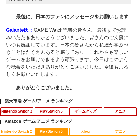
――
最後に、日本のファンにメッセージをお願いします
Galante氏：
GAME Watch読者の皆さん、最後までお読
みいただきありがとうございました。皆さんのご支援に
いつも感謝しています。日本の皆さんから私達が学ぶべ
きことはたくさんあると感じており、これからも楽しい
ゲームをお届けできるよう頑張ります。今日はこのよう
な機会をいただきありがとうございました。今後もよろ
しくお願いいたします。
――
ありがとうございました。
楽天市場 ゲーム/アニメ ランキング
Nintendo Switch 2
PlayStation 5
ゲームグッズ
アニメ
Amazon ゲーム/アニメ ランキング
Nintendo Switch 2
PlayStation 5
Xbox
アニメ
ダービースタリオン2 【Switch2】 POT-
【PS5 Slim 対応】PS5 Slim用 スタンド
【中古】白雪姫 MovieNEX [純正ブルー
1
1
1