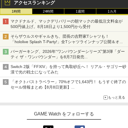
アクセスランキング
1時間
24時間
1週間
1カ月
マクドナルド、マックデリバリーの朝マックの最低注文料金が
500円値上げ。8月18日より1,500円から受付
そらザウルスやギャルきち、団長の吉野家Tシャツも！
「hololive Splash T-Party!」全Tシャツラインナップ公開＆オン
ライン販売開始
バーガーキング、2026年“ワンパウンダーシリーズ”第3弾「ダー
ティ ザ・ワンパウンダー」を8月7日発売
「特製ガーリックマヨソース」を使用した超大型チーズバーガー
Switch 2版「FFXIV」を持って鳥取砂丘へ！ リアル・サゴリー砂
漠で光の戦士になってみた
「オクトパストラベラー」70%オフで1,643円！ もうすぐ終了の
セール情報まとめ【8月8日更新】
ニンテンドーeショップでは「大神 絶景版」が67%オフで990円
もっと見る
GAME Watch をフォローする