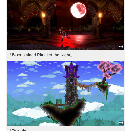
「Bloodstained Ritual of the Night」
「Terraria」