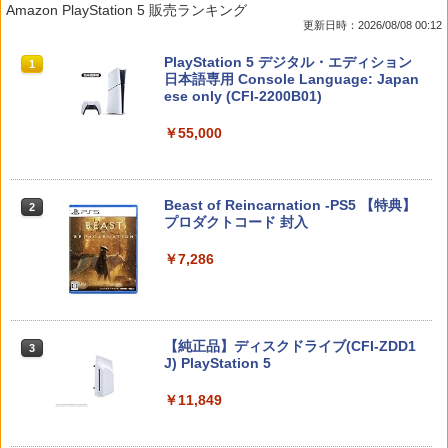
Amazon PlayStation 5 販売ランキング
P-AB73A
縦置き RGB コントローラー 充電スタン
レイ＋純正ケース]
更新日時：2026/08/08 00:12
ド Blitzowl PS5用冷却ファン PS5周辺機
器 ディスク/デジタル 兼用
￥8,582
￥1,780
スプラトゥーン レイダース|オンライン
PlayStation 5 デジタル・エディション
1
1
コード版
日本語専用 Console Language: Japan
￥1,300
ese only (CFI-2200B01)
￥5,832
￥55,000
ファイアーエムブレム 万紫千紅
【中古】【未使用品】アナと雪の女王2
2
2
MovieNEX [DVDのみ]
【大容量】SILENT HILL f PS5対応 LIP1
2
708 互換 バッテリー【PSE基準検品】ワ
￥8,970
イヤレスコントローラー SONY対応 ロワ
￥2,980
スプラトゥーン レイダース -Switch2
Beast of Reincarnation -PS5 【特典】
2
ジャパン アストロボット Destiny 2
2
プロダクトコード 封入
￥6,449
￥1,780
￥7,286
任天堂 【Switch2】マリオカート ワール
トイ・ストーリー4 【Blu-ray】
3
3
ド [BEE-P-AAAAA NSW2 マリオカ-ト
ワ-ルド]
￥2,992
ザ・ローグ：プリンス オブ ペルシャ P
3
S5版
Nintendo Switch 2(日本語・国内専用)
【純正品】ディスクドライブ(CFI-ZDD1
3
￥8,970
3
J) PlayStation 5
￥2,403
￥55,871
￥11,849
ズートピア 【Blu-ray】
スーパーボンバーマン コレクション Nin
4
4
tendo Switch 2 Edition 日本限定版