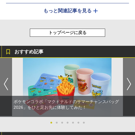
もっと関連記事を見る
トップページに戻る
おすすめ記事
ポケモンコラボ「マクドナルドのサマーチャンスバッグ
2026」をひと足お先に体験してみた！
●
●
●
●
●
●
●