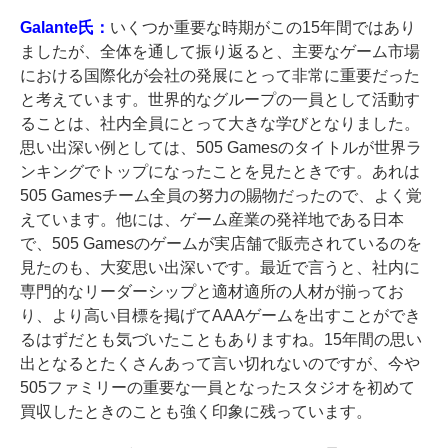
Galante氏：
いくつか重要な時期がこの15年間ではあり
ましたが、全体を通して振り返ると、主要なゲーム市場
における国際化が会社の発展にとって非常に重要だった
と考えています。世界的なグループの一員として活動す
ることは、社内全員にとって大きな学びとなりました。
思い出深い例としては、505 Gamesのタイトルが世界ラ
ンキングでトップになったことを見たときです。あれは
505 Gamesチーム全員の努力の賜物だったので、よく覚
えています。他には、ゲーム産業の発祥地である日本
で、505 Gamesのゲームが実店舗で販売されているのを
見たのも、大変思い出深いです。最近で言うと、社内に
専門的なリーダーシップと適材適所の人材が揃ってお
り、より高い目標を掲げてAAAゲームを出すことができ
るはずだとも気づいたこともありますね。15年間の思い
出となるとたくさんあって言い切れないのですが、今や
505ファミリーの重要な一員となったスタジオを初めて
買収したときのことも強く印象に残っています。