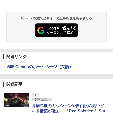
り来たる！スタジオ描き下ろしイラスト
ボード付) [Blu-ray]
【純正品】Xbox ワイヤレス コントロー
2
￥10,780
ラー (ロボット ホワイト)
Google 検索で当サイトの記事を優先表示させる
￥7,681
劇場版「鬼滅の刃」無限城編 第一章 猗
2
窩座再来 通常版 [Blu-ray]
【純正品】Xbox ワイヤレス コントロー
3
￥3,982
ラー (カーボンブラック)
関連リンク
￥8,020
□505 Gamesのホームページ（英語）
劇場版「鬼滅の刃」無限城編 第一章 猗
3
窩座再来 通常版 [DVD]
【純正品】Xbox 充電式バッテリー + US
4
B-C ケーブル
￥3,523
関連記事
￥2,618
PC
【特別企画】
劇場版「鬼滅の刃」無限城編 第一章 猗
高難易度のミッションや自由度の高いビ
4
窩座再来 完全生産限定版 [Blu-ray]
ルド構築が魅力！ 「Red Solstice 2: Sur
【国内正規品】Thrustmaster スラスト
5