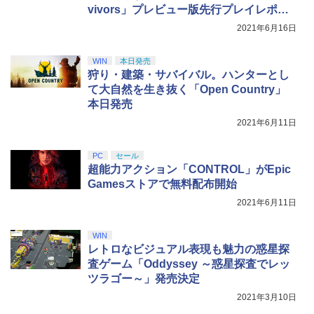
マスター TH8S シフター - PC、PS4、P
vivors」プレビュー版先行プレイレポー
￥8,698
S5、PS5 Pro、Xbox One、Xbox Serie
ト
2021年6月16日
s X|S 対応の高精度 H パターン シフター
￥14,141
WIN
本日発売
狩り・建築・サバイバル。ハンターとし
【Amazon.co.jp限定】劇場版モノノ怪
5
第三章 蛇神 (オリジナル特典:オリジナル
て大自然を生き抜く「Open Country」
巾着＋メーカー特典:【坤と離】二振りの
本日発売
剣、十翼より来たる！スタジオ描き下ろ
2021年6月11日
しイラストボード付) [DVD]
￥8,800
PC
セール
超能力アクション「CONTROL」がEpic
Gamesストアで無料配布開始
2021年6月11日
WIN
レトロなビジュアル表現も魅力の惑星探
査ゲーム「Oddyssey ～惑星探査でレッ
ツラゴー～」発売決定
2021年3月10日