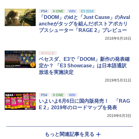
PS4
X ONE
WIN
E3 2018
「DOOM」のidと「Just Cause」のAval
ancheがタッグを組んだポストアポカリ
プスシューター「RAGE 2」プレビュー
2018年6月16日
イベント
ベセスダ、E3で「DOOM」新作の発表確
定か？ 「E3 Showcase」は日本語通訳
放送を実施決定
2019年5月31日
PS4
X ONE
WIN
いよいよ6月6日に国内版発売！ 「RAG
E 2」2019年のロードマップを発表
2019年6月3日
もっと関連記事を見る