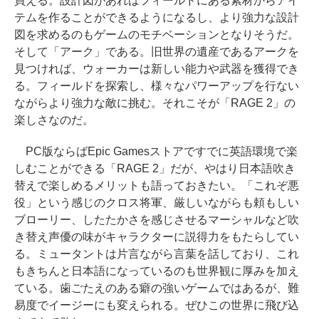
買える。設計図があればフィールドにある素材からアイ
テムを作ることができるようになるし、より強力な設計
図を求めるのもゲームのモチベーションとなりそうだ。
そして「アーク」である。旧世界の遺産であるアークを
見つければ、ウォーカーは新しい能力や武器を獲得でき
る。フィールドを探索し、様々なパワーアップを行ない
ながらより強力な敵に挑む。それこそが「RAGE 2」の
楽しさなのだ。
PC版ならばEpic Gamesストアですでに英語環境で楽
しむことができる「RAGE 2」だが、やはり日本語吹き
替えで楽しめるメリットも語っておきたい。「これぞ悪
役」という感じのクロス将軍、厳しいながらも頼もしい
ブローリー、したたかさを感じさせるマーシャルなど吹
き替え声優の味がキャラクターに説得力をもたらしてい
る。ミュータントは片言ながら言葉を話しており、これ
もきちんと日本語になっているのも世界観に厚みを加え
ている。歯ごたえのある癖の強いゲームではあるが、難
易度でイージーにも変えられる。ぜひこの世界に飛び込