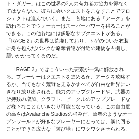
ト・ダガー」はこの世界の3人の有力者の協力を得なく
てはならない。彼らに会いクエストをこなすことでプロ
ジェクトは進んでいく。また、各地にある「アーク」を
訪ねることでウォーカーはスーパーパワーを得ることが
できる。この他各地には多彩なサブクエストがある。
「RAGE 2」の世界は荒廃しており、トゲのついた衣装
に身を包んだパンクな略奪者達が付近の建物を占拠し、
襲いかかってくるのだ。
「RAGE 2」ではこういった要素が一気に解放され
る。プレーヤーはクエストを進めるか、アークを攻略す
るか、当てもなく荒野を走るかすべてが自由な世界にい
きなり放り出される。能力のアップグレードや、武器の
所持数の増加、クラフト、ビークルのアップグレードな
ど様々なこともいきなり可能となっている。この自由度
の高さはAvalanche Studiosの強みだ。筆者のようなオー
プンワールドが好きなプレーヤーにとっては、暴れ回る
ことができる広大な「遊び場」にワクワクさせられる。