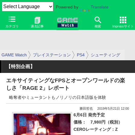
Powered by
Translate
カテゴリ
過去記事
検索
Impressサイト
GAME Watch
プレイステーション
PS4
シューティング
【特別企画】
エキサイティングなFPSとオープンワールドの楽
しさ「RAGE 2」レポート
略奪者やミュータントもノリノリの日本語版を体験
勝田哲也
2019年5月21日 12:00
6月6日 発売予定
価格：
7,980円（税別）
CEROレーティング：Z