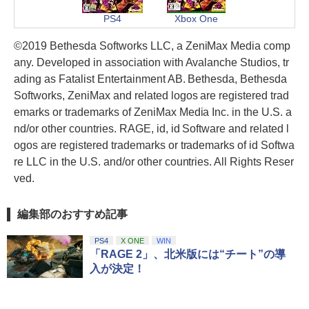
PS4
Xbox One
©2019 Bethesda Softworks LLC, a ZeniMax Media comp
any. Developed in association with Avalanche Studios, tr
ading as Fatalist Entertainment AB. Bethesda, Bethesda
Softworks, ZeniMax and related logos are registered trad
emarks or trademarks of ZeniMax Media Inc. in the U.S. a
nd/or other countries. RAGE, id, id Software and related l
ogos are registered trademarks or trademarks of id Softwa
re LLC in the U.S. and/or other countries. All Rights Reser
ved.
編集部のおすすめ記事
PS4
X ONE
WIN
「RAGE 2」、北米版には“チート”の導
入が決定！