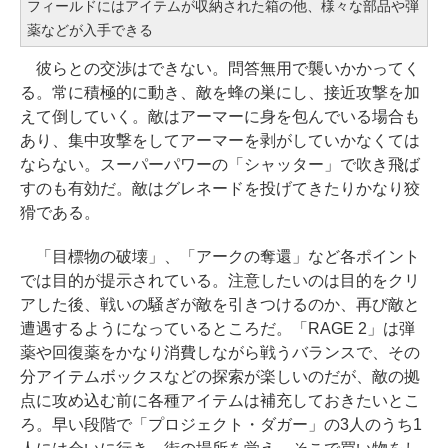
フィールドにはアイテムが収納された箱の他、様々な部品や弾
薬などが入手できる
彼らとの交渉はできない。問答無用で襲いかかってく
る。常に積極的に動き、敵を蜂の巣にし、接近攻撃を加
えて倒していく。敵はアーマーに身を包んでいる場合も
あり、集中攻撃をしてアーマーを剥がしていかなくては
ならない。スーパーパワーの「シャッター」で吹き飛ば
すのも有効だ。敵はグレネードを投げてきたりかなり狡
猾である。
「目標物の破壊」、「アークの奪還」など各ポイント
では目的が提示されている。注意したいのは目的をクリ
アした後、戦いの騒ぎが敵を引きつけるのか、再び敵と
遭遇するようになっているところだ。「RAGE 2」は弾
薬や回復薬をかなり消費しながら戦うバランスで、その
分アイテムボックスなどの探索が楽しいのだが、敵の拠
点に攻め込む前に各種アイテムは補充しておきたいとこ
ろ。早い段階で「プロジェクト・ダガー」の3人のうち1