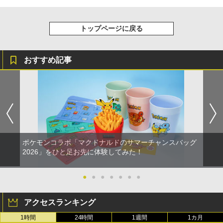
トップページに戻る
おすすめ記事
ポケモンコラボ「マクドナルドのサマーチャンスバッグ
2026」をひと足お先に体験してみた！
●
●
●
●
●
●
●
アクセスランキング
1時間
24時間
1週間
1カ月