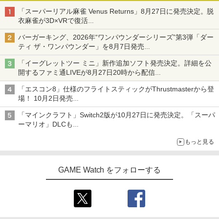
「スーパーリアル麻雀 Venus Returns」8月27日に発売決定。脱
衣麻雀が3D×VRで復活
発売から2週間は20%オフになるセールが実施
バーガーキング、2026年“ワンパウンダーシリーズ”第3弾「ダー
ティ ザ・ワンパウンダー」を8月7日発売
「特製ガーリックマヨソース」を使用した超大型チーズバーガー
「イーグレットツー ミニ」新作追加ソフト発売決定。詳細を公
開するファミ通LIVEが8月27日20時から配信
シリーズ累計100タイトルへ
「エスコン8」仕様のフライトスティックがThrustmasterから登
場！ 10月2日発売
ジョイスティックに振動機能を搭載。予約受付も開始
「マインクラフト」Switch2版が10月27日に発売決定。「スーパ
ーマリオ」DLCも
Switch版からのアップグレードも可能に
もっと見る
GAME Watch をフォローする