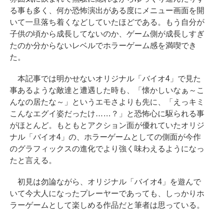
る事も多く、何か恐怖演出がある度にメニュー画面を開
いて一旦落ち着くなどしていたほどである。もう自分が
子供の頃から成長してないのか、ゲーム側が成長しすぎ
たのか分からないレベルでホラーゲーム感を満喫でき
た。
本記事では明かせないオリジナル「バイオ4」で見た
事あるような敵達と遭遇した時も、「懐かしいなぁ～こ
んなの居たな～」というエモさよりも先に、「えっキミ
こんなエグイ姿だったけ……？」と恐怖心に駆られる事
がほとんど。もともとアクション面が優れていたオリジ
ナル「バイオ4」の、ホラーゲームとしての側面が今作
のグラフィックスの進化でより強く味わえるようになっ
たと言える。
初見は勿論ながら、オリジナル「バイオ4」を遊んで
いて今大人になったプレーヤーであっても、しっかりホ
ラーゲームとして楽しめる作品だと筆者は思っている。