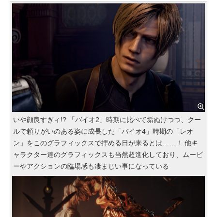
いや顔良すぎィ!? 「バイオ2」時期に比べて垢ぬけつつ、クー
ルで頼りがいのある姿に成長した「バイオ4」時期の「レオ
ン」をこのグラフィックスで拝める日が来るとは……！ 他キ
ャラクター達のグラフィックスも当然超進化しており、ムービ
ーやアクションの臨場感も凄まじい事になっている