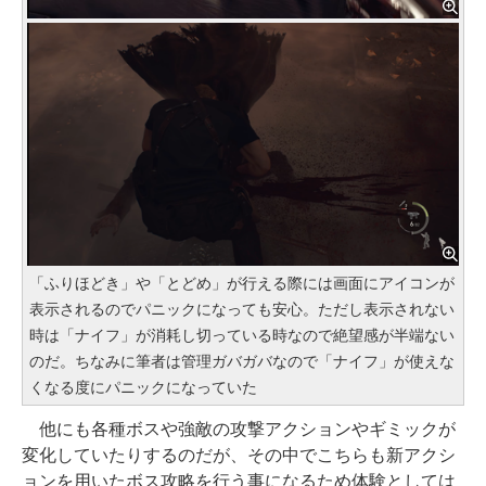
「ふりほどき」や「とどめ」が行える際には画面にアイコンが
表示されるのでパニックになっても安心。ただし表示されない
時は「ナイフ」が消耗し切っている時なので絶望感が半端ない
のだ。ちなみに筆者は管理ガバガバなので「ナイフ」が使えな
くなる度にパニックになっていた
他にも各種ボスや強敵の攻撃アクションやギミックが
変化していたりするのだが、その中でこちらも新アクシ
ョンを用いたボス攻略を行う事になるため体験としては