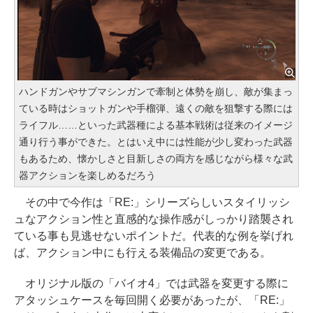
ハンドガンやサブマシンガンで牽制と体勢を崩し、敵が集まっ
ている時はショットガンや手榴弾、遠くの敵を狙撃する際には
ライフル……といった武器種による基本戦術は従来のイメージ
通り行う事ができた。とはいえ中には性能が少し変わった武器
もあるため、懐かしさと目新しさの両方を感じながら様々な武
器アクションを楽しめるだろう
その中で今作は「RE:」シリーズらしいスタイリッシ
ュなアクション性と直感的な操作感がしっかり踏襲され
ている事も見逃せないポイントだ。代表的な例を挙げれ
ば、アクション中にも行える装備品の変更である。
オリジナル版の「バイオ4」では武器を変更する際に
アタッシュケースを毎回開く必要があったが、「RE:」