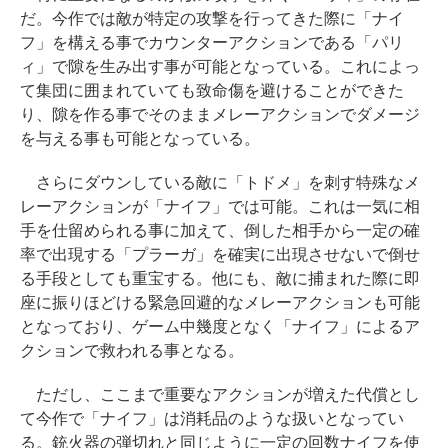
だ。今作では敵が特定の攻撃を行ってきた際に「ナイ
フ」を構える事でカウンターアクションである「パリ
ィ」で隙を生み出す事が可能となっている。これによっ
て集団に囲まれていても致命傷を避けることができた
り、隙を作る事でそのままメレーアクションでダメージ
を与える事も可能となっている。
さらにダウンしている敵に「トドメ」を刺す特殊なメ
レーアクションが「ナイフ」では可能。これは一気に相
手を仕留められる事に加えて、倒した相手から一定の確
率で出現する「プラーガ」を確実に出現させないで倒せ
る手段としても重宝する。他にも、敵に捕まれた際に即
座に振りほどける緊急回避的なメレーアクションも可能
となっており、ゲーム中幾度となく「ナイフ」によるア
クションで救われる事となる。
ただし、ここまで重要なアクションが増えた代償とし
て今作で「ナイフ」は消耗品のような扱いとなってい
る。銃火器の弾切れと同じように一定の回数ナイフを使