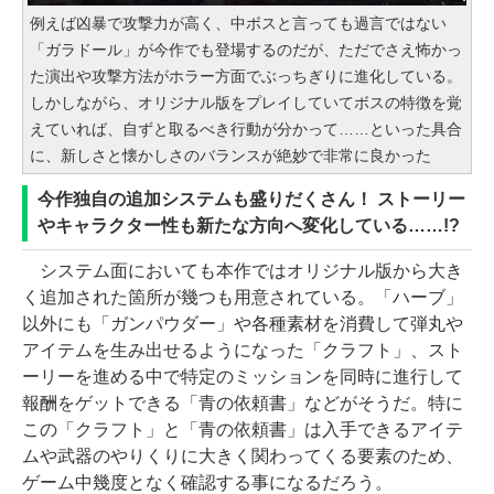
例えば凶暴で攻撃力が高く、中ボスと言っても過言ではない
「ガラドール」が今作でも登場するのだが、ただでさえ怖かっ
た演出や攻撃方法がホラー方面でぶっちぎりに進化している。
しかしながら、オリジナル版をプレイしていてボスの特徴を覚
えていれば、自ずと取るべき行動が分かって……といった具合
に、新しさと懐かしさのバランスが絶妙で非常に良かった
今作独自の追加システムも盛りだくさん！ ストーリー
やキャラクター性も新たな方向へ変化している……!?
システム面においても本作ではオリジナル版から大き
く追加された箇所が幾つも用意されている。「ハーブ」
以外にも「ガンパウダー」や各種素材を消費して弾丸や
アイテムを生み出せるようになった「クラフト」、スト
ーリーを進める中で特定のミッションを同時に進行して
報酬をゲットできる「青の依頼書」などがそうだ。特に
この「クラフト」と「青の依頼書」は入手できるアイテ
ムや武器のやりくりに大きく関わってくる要素のため、
ゲーム中幾度となく確認する事になるだろう。