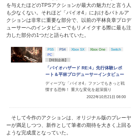
を与えたほどのTPSアクションが最大の魅力だと言う人
も少なくない。それほど「バイオ4」におけるバトルア
クションは非常に重要な部分で、以前の平林良章プロデ
ューサーへのインタビューでもリメイクする際に最も注
力した部分の1つだと語られていた。
PS5
PS4
Xbox SX
Xbox One
Switch
PC
【特別企画】
「バイオハザード RE:4」先行体験レポ
ート＆平林プロデューサーインタビュー
ディープな「バイオ4」ファンでもきっと戦
慄する恐怖！ 重大な変化を超深掘り
2022年10月21日 08:00
そして今作のアクションは、オリジナル版のプレーヤ
ーが満足しつつ、新作として筆者の期待を大きく上回る
ような完成度となっていた。