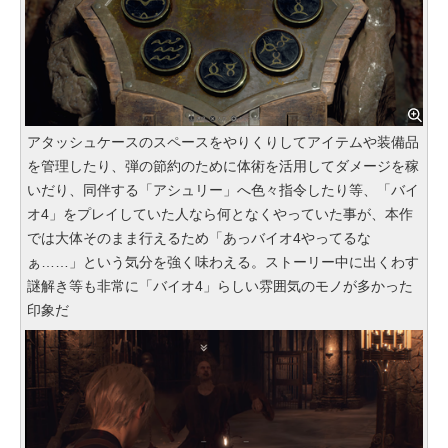
アタッシュケースのスペースをやりくりしてアイテムや装備品
を管理したり、弾の節約のために体術を活用してダメージを稼
いだり、同伴する「アシュリー」へ色々指令したり等、「バイ
オ4」をプレイしていた人なら何となくやっていた事が、本作
では大体そのまま行えるため「あっバイオ4やってるな
ぁ……」という気分を強く味わえる。ストーリー中に出くわす
謎解き等も非常に「バイオ4」らしい雰囲気のモノが多かった
印象だ