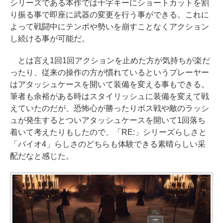
シリーズである本作では十字キーにショートカットを割
り振る事で即座に武器の変更を行う事ができる。これに
よって戦闘中にテンポや勢いを崩すことなくアクション
し続ける事が可能だ。
とは言え1回1回アクションを止めた方が気持ちが楽だ
ったり、従来の操作の方が慣れているというプレーヤー
はアタッシュケースを開いて装備を変える事もできる。
筆者も余裕がある時はスタイリッシュに装備を変えて戦
えていたのだが、恐怖心が勝ったりボス戦や敵のラッシ
ュが発生するとついアタッシュケースを開いて1回落ち
着いて考えたりもしたので、「RE:」シリーズらしさと
「バイオ4」らしさのどちらも体験できる素晴らしい采
配だなと感じた。