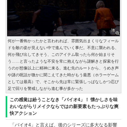
何が一番怖かったかと言われれば、雰囲気出まくりなフィール
ドを敵の姿が見えない中で進んでいく事だ。不意に襲われる、
何か飛び出してきそう、このアイテム取ったら何か始まりそ
う……と言ったような不安を常に抱えながら謎解きと探索を行
うのが想像以上に精神に来る。進む先のルートから、うめき声
や謎の呪詛が微かに聞こえてきた時がもう最悪（ホラーゲーム
としては最高）で、そこから先は常に緊張しっぱなしかつ忍び
足で回りを警戒しながら進む事が多かった
この感覚は紛うことなき「バイオ4」！ 懐かしさを味
わいながらリメイクならではの新要素もたっぷりな爽
快アクション
「バイオ4」と言えば、後のシリーズに多大なる影響