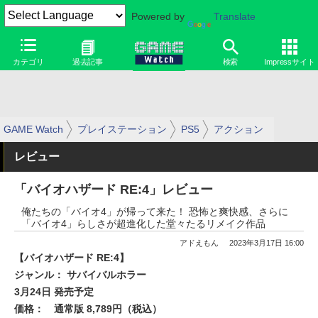
Powered by
Translate
カテゴリ
過去記事
検索
Impressサイト
GAME Watch
プレイステーション
PS5
アクション
レビュー
「バイオハザード RE:4」レビュー
俺たちの「バイオ4」が帰って来た！ 恐怖と爽快感、さらに
「バイオ4」らしさが超進化した堂々たるリメイク作品
アドえもん
2023年3月17日 16:00
【バイオハザード RE:4】
ジャンル： サバイバルホラー
3月24日 発売予定
価格：
通常版 8,789円（税込）