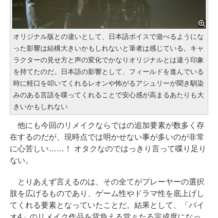
オリジナル版との違いとして、日本語ボイスで遊べるようにな
った影響は結構大きいかもしれないと筆者は感じている。キャ
ラクターの見せ方と声の変化でかなりオリジナルとは違う印象
を持てたのだ。日本語の影響として、フィールドを進んでいる
時に軽口を叩いてくれるレオンや怖がるアシュリーが聞き馴染
みのある言語を喋ってくれることで安心感が高まるあたりも大
きいかもしれない
他にも今回のリメイクならではの追加要素が数多く存
在するのだが、現時点では明かせない事が多いのが非常
に心苦しい……！ オタクなのではっきり言って喋り足り
ない。
とりあえず言えるのは、その全てがプレーヤーの選択
肢を広げるものであり、ゲーム性やドラマ性を底上げし
てくれる要素となっていたことだ。結果として、「バイ
オ4」のリメイク作品を背負える堂々たる完成度になっ