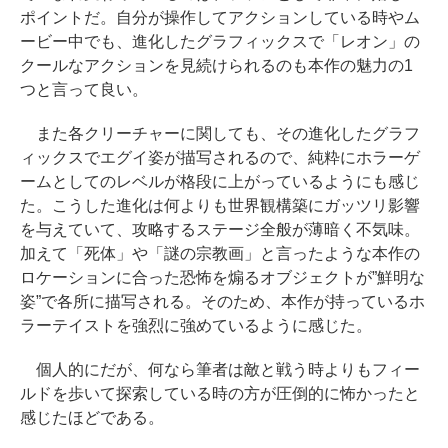
ポイントだ。自分が操作してアクションしている時やム
ービー中でも、進化したグラフィックスで「レオン」の
クールなアクションを見続けられるのも本作の魅力の1
つと言って良い。
また各クリーチャーに関しても、その進化したグラフ
ィックスでエグイ姿が描写されるので、純粋にホラーゲ
ームとしてのレベルが格段に上がっているようにも感じ
た。こうした進化は何よりも世界観構築にガッツリ影響
を与えていて、攻略するステージ全般が薄暗く不気味。
加えて「死体」や「謎の宗教画」と言ったような本作の
ロケーションに合った恐怖を煽るオブジェクトが”鮮明な
姿”で各所に描写される。そのため、本作が持っているホ
ラーテイストを強烈に強めているように感じた。
個人的にだが、何なら筆者は敵と戦う時よりもフィー
ルドを歩いて探索している時の方が圧倒的に怖かったと
感じたほどである。