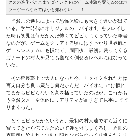
クスの進化がここまでダイレクトにゲーム体験を変えるのはホ
ラーゲームならではかも知れない……！
当然この進化によって恐怖体験にも大きく違いが出て
いる。学生時代にオリジナルの「バイオ4」をプレイし
た時も初見は何だかんだ怖くてビビりまくっていた筆者
なのだが、ゲームをクリアする頃にはすっかり世界観と
ゲームシステムにも慣れて、周回後、最初に襲ってくる
ガナードの村人を見ても難なく倒せるレベルにはなって
いた。
その延長戦上で大人になった今、リメイクされたとは
言え自分も良い歳だし何だかんだ「バイオ4」には慣れ
てるからビビらないと高を括っていたのだが、これがも
う全然ダメ。全体的にリアリティが高すぎて見事にビビ
りまくった。
どうビビったかというと、最初の村人達ですら近くに
寄ってきたら慌てふためいて弾を外しまくるし、周囲の
雰囲気に飲まれて無駄に隠れながらゆっくり進んだりす