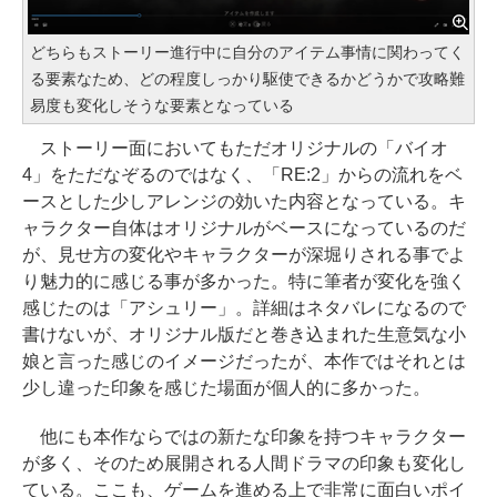
どちらもストーリー進行中に自分のアイテム事情に関わってく
る要素なため、どの程度しっかり駆使できるかどうかで攻略難
易度も変化しそうな要素となっている
ストーリー面においてもただオリジナルの「バイオ
4」をただなぞるのではなく、「RE:2」からの流れをベ
ースとした少しアレンジの効いた内容となっている。キ
ャラクター自体はオリジナルがベースになっているのだ
が、見せ方の変化やキャラクターが深堀りされる事でよ
り魅力的に感じる事が多かった。特に筆者が変化を強く
感じたのは「アシュリー」。詳細はネタバレになるので
書けないが、オリジナル版だと巻き込まれた生意気な小
娘と言った感じのイメージだったが、本作ではそれとは
少し違った印象を感じた場面が個人的に多かった。
他にも本作ならではの新たな印象を持つキャラクター
が多く、そのため展開される人間ドラマの印象も変化し
ている。ここも、ゲームを進める上で非常に面白いポイ