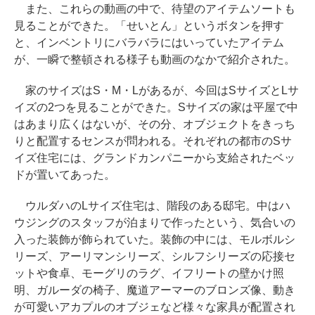
また、これらの動画の中で、待望のアイテムソートも
見ることができた。「せいとん」というボタンを押す
と、インベントリにバラバラにはいっていたアイテム
が、一瞬で整頓される様子も動画のなかで紹介された。
家のサイズはS・M・Lがあるが、今回はSサイズとLサ
イズの2つを見ることができた。Sサイズの家は平屋で中
はあまり広くはないが、その分、オブジェクトをきっち
りと配置するセンスが問われる。それぞれの都市のSサ
イズ住宅には、グランドカンパニーから支給されたベッ
ドが置いてあった。
ウルダハのLサイズ住宅は、階段のある邸宅。中はハ
ウジングのスタッフが泊まりで作ったという、気合いの
入った装飾が飾られていた。装飾の中には、モルボルシ
リーズ、アーリマンシリーズ、シルフシリーズの応接セ
ットや食卓、モーグリのラグ、イフリートの壁かけ照
明、ガルーダの椅子、魔道アーマーのブロンズ像、動き
が可愛いアカプルのオブジェなど様々な家具が配置され