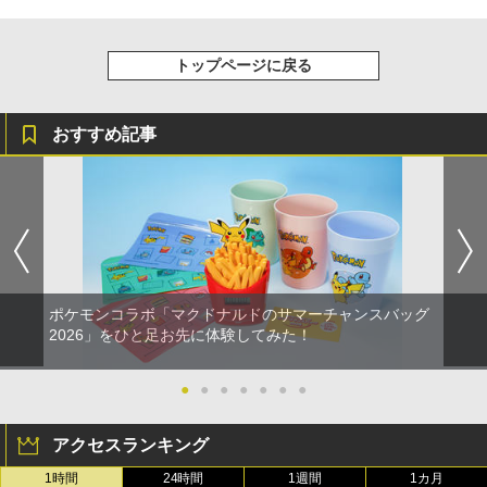
トップページに戻る
おすすめ記事
ポケモンコラボ「マクドナルドのサマーチャンスバッグ
2026」をひと足お先に体験してみた！
●
●
●
●
●
●
●
アクセスランキング
1時間
24時間
1週間
1カ月