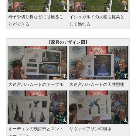
椅子や切り株などには座るこ
イシュガルドの大砲も庭具と
とができる
して飾れる
【家具のデザイン図】
大迷宮バハムートのテーブル
大迷宮バハムートの天井照明
オーディンの残鉄軒とマント
リヴァイアサンの噴水
のオブジェ