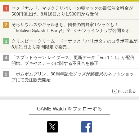
マクドナルド、マックデリバリーの朝マックの最低注文料金が
500円値上げ。8月18日より1,500円から受付
そらザウルスやギャルきち、団長の吉野家Tシャツも！
「hololive Splash T-Party!」全Tシャツラインナップ公開＆オン
ライン販売開始
クリスピー・クリーム・ドーナツと「ハリポタ」のコラボ商品が
8月21日より期間限定で発売
組分け帽子ドーナツなど見た目も楽しい商品が登場
「スプラトゥーン レイダース」更新データ「Ver.1.1.1」が配信
開始。ブキやステージに関する不具合を修正
「ポムポムプリン」30周年記念グッズが郵便局のネットショッ
プにて受注販売開始
「おもちもちもちクッション」など今年だけの限定商品が登場
もっと見る
GAME Watch をフォローする