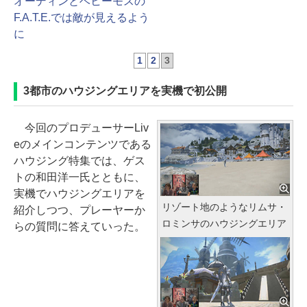
オーディンとベヒーモスの
F.A.T.E.では敵が見えるよう
に
1
2
3
3都市のハウジングエリアを実機で初公開
今回のプロデューサーLiv
eのメインコンテンツである
ハウジング特集では、ゲス
トの和田洋一氏とともに、
実機でハウジングエリアを
リゾート地のようなリムサ・
紹介しつつ、プレーヤーか
ロミンサのハウジングエリア
らの質問に答えていった。