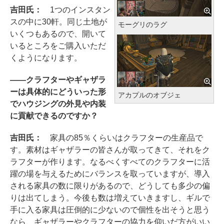
吉田氏：
1つのインスタン
スの中に30軒。同じ土地が
モーグリのラグ
いくつもあるので、開いて
いるところをご購入いただ
くようになります。
――クラフターやギャザラ
ーは具体的にどういった形
アカプルのオブジェ
でハウジングの外見や内装
に貢献できるのですか？
吉田氏：
家具の85％くらいはクラフターの生産品で
す。素材はギャザラーの皆さんが取ってきて、それをク
ラフターが作ります。なるべくすべてのクラフターに活
躍の場を与えるためにバランスを取っていますが、導入
される家具の数に限りがあるので、どうしても多少の偏
りは出てしまう。今後も数は増えていきますし、ギルで
手に入る家具は圧倒的に少ないので個性を出そうと思う
なら、ギャザラーやクラフターの協力を仰いだ方がいい