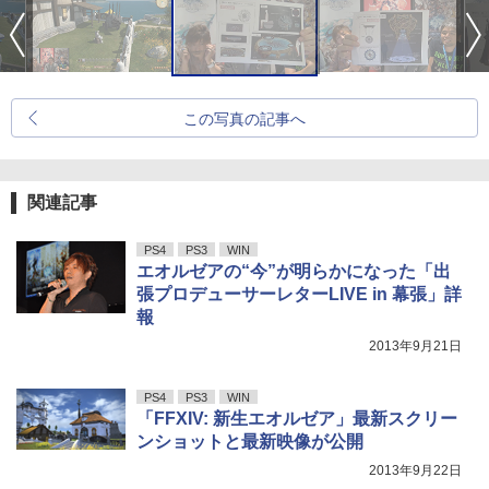
この写真の記事へ
関連記事
PS4
PS3
WIN
エオルゼアの“今”が明らかになった「出
張プロデューサーレターLIVE in 幕張」詳
報
2013年9月21日
PS4
PS3
WIN
「FFXIV: 新生エオルゼア」最新スクリー
ンショットと最新映像が公開
2013年9月22日